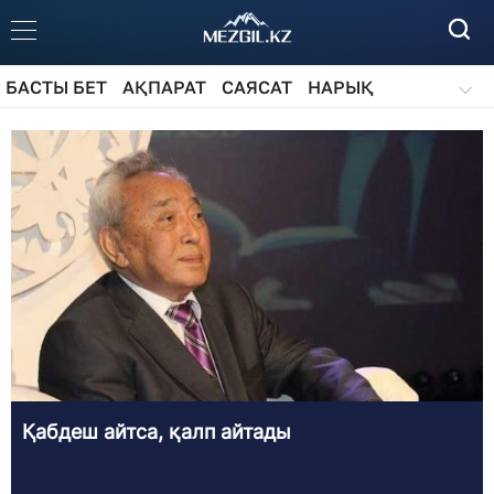
БАСТЫ БЕТ
АҚПАРАТ
САЯСАТ
НАРЫҚ
ҚОҒАМ
БІЛІМ
АЙДАРЛАР
Қабдеш айтса, қалп айтады