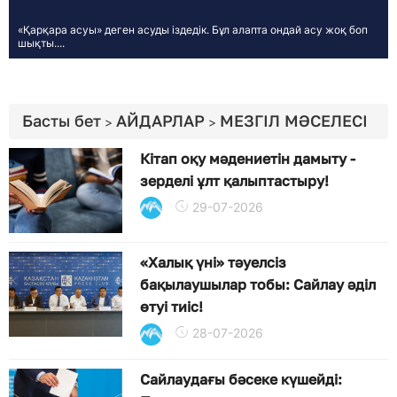
«Қарқара асуы» деген асуды іздедік. Бұл алапта ондай асу жоқ боп
шықты....
Басты бет
АЙДАРЛАР
МЕЗГІЛ МӘСЕЛЕСІ
>
>
Кітап оқу мәдениетін дамыту -
зерделі ұлт қалыптастыру!
29-07-2026
«Халық үні» тәуелсіз
бақылаушылар тобы: Сайлау әділ
өтуі тиіс!
28-07-2026
Сайлаудағы бәсеке күшейді: