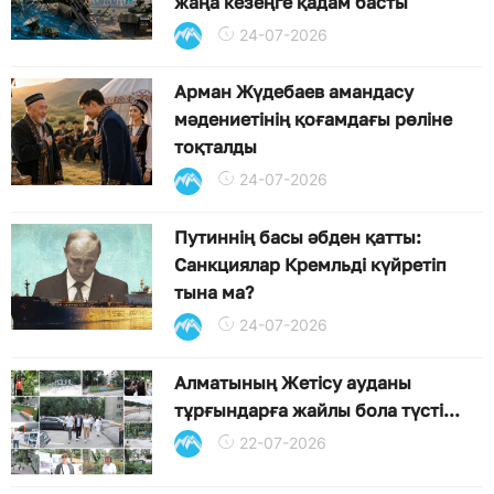
жаңа кезеңге қадам басты
24-07-2026
Арман Жүдебаев амандасу
мәдениетінің қоғамдағы рөліне
тоқталды
24-07-2026
Путиннің басы әбден қатты:
Санкциялар Кремльді күйретіп
тына ма?
24-07-2026
Алматының Жетісу ауданы
тұрғындарға жайлы бола түсті...
22-07-2026