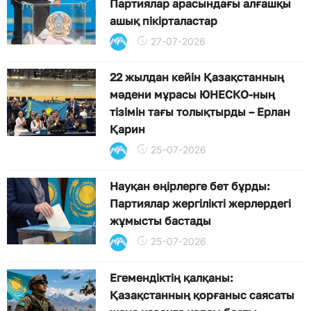
Партиялар арасындағы алғашқы
ашық пікірталастар
27-07-2026
22 жылдан кейін Қазақстанның
мәдени мұрасы ЮНЕСКО-ның
тізімін тағы толықтырды – Ерлан
Қарин
25-07-2026
Науқан өңірлерге бет бұрды:
Партиялар жергілікті жерлердегі
жұмысты бастады
25-07-2026
Егемендіктің қалқаны:
Қазақстанның қорғаныс саясаты