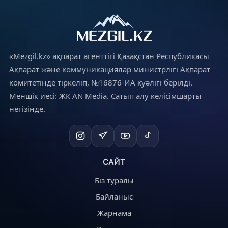
«Mezgil.kz» ақпарат агенттігі Қазақстан Республикасы
Ақпарат және коммуникациялар министрлігі Ақпарат
комитетінде тіркеліп, №16876-ИА куәлігі берілді.
Меншік иесі: ЖК AN Media. Сатып алу келісімшарты
негізінде.
САЙТ
Біз туралы
Байланыс
Жарнама