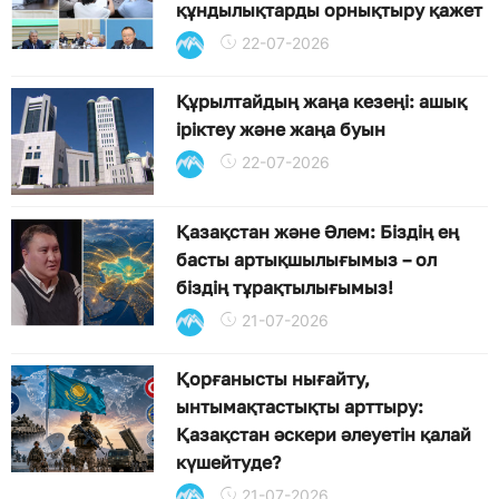
құндылықтарды орнықтыру қажет
22-07-2026
Құрылтайдың жаңа кезеңі: ашық
іріктеу және жаңа буын
22-07-2026
Қазақстан және Әлем: Біздің ең
басты артықшылығымыз – ол
біздің тұрақтылығымыз!
21-07-2026
Қорғанысты нығайту,
ынтымақтастықты арттыру:
Қазақстан әскери әлеуетін қалай
күшейтуде?
21-07-2026