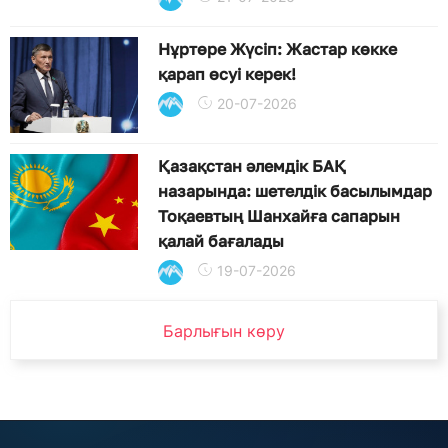
Нұртөре Жүсіп: Жастар көкке
қарап өсуі керек!
20-07-2026
Қазақстан әлемдік БАҚ
назарында: шетелдік басылымдар
Тоқаевтың Шанхайға сапарын
қалай бағалады
19-07-2026
Барлығын көру