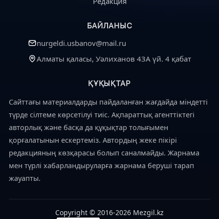
Редакция
БАЙЛАНЫС
nurgeldi.usbanov@mail.ru
Алматы қаласы, Уәлиханов 43А үй. 4 қабат
ҚҰҚЫҚТАР
Сайттағы материалдарды пайдаланған жағдайда міндетті
түрде сілтеме көрсетілуі тиіс. Ақпараттық агенттіктегі
авторлық және басқа да құқықтар толығымен
қорғалатынын ескертеміз. Автордың жеке пікірі
редакцияның көзқарасы болып саналмайды. Жарнама
мен түрлі хабарландыруларға жарнама беруші тарап
жауапты.
Copyright © 2016-2026 Mezgil.kz