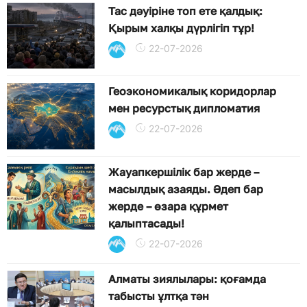
Тас дәуіріне топ ете қалдық:
Қырым халқы дүрлігіп тұр!
22-07-2026
Геоэкономикалық коридорлар
мен ресурстық дипломатия
22-07-2026
Жауапкершілік бар жерде –
масылдық азаяды. Әдеп бар
жерде – өзара құрмет
қалыптасады!
22-07-2026
Алматы зиялылары: қоғамда
табысты ұлтқа тән