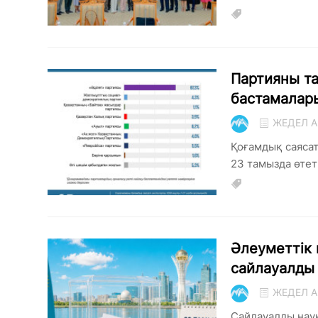
Партияны та
бастамалары
ЖЕДЕЛ А
Қоғамдық саяса
23 тамызда өтеті
Әлеуметтік 
сайлауалды 
ЖЕДЕЛ А
Сайлауалды науқ