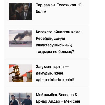
Тар заман. Телехикая. 11-
бөлім
Келекеге айналған кеме:
Ресейдің соңғы
ұшақтасушысының
тағдыры не болмақ?
Заң мен тәртіп —
дамудың және
әділеттіліктің кепілі!
Мейрамбек Беспаев &
Ернар Айдар - Мен сені