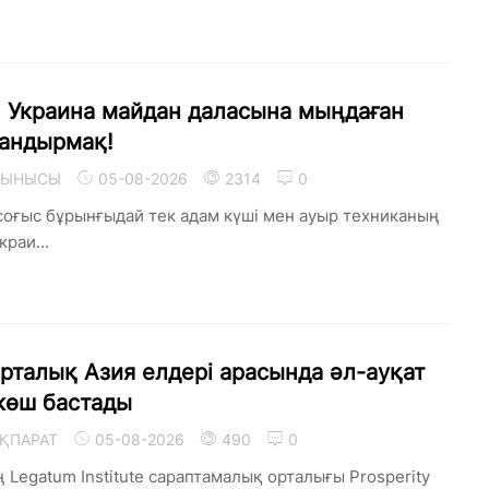
 Украина майдан даласына мыңдаған
тандырмақ!
 ТЫНЫСЫ
05-08-2026
2314
0
 соғыс бұрынғыдай тек адам күші мен ауыр техниканың
раи...
рталық Азия елдері арасында әл-ауқат
көш бастады
ҚПАРАТ
05-08-2026
490
0
Legatum Institute сараптамалық орталығы Prosperity