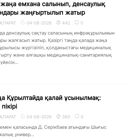
 жаңа емхана салынып, денсаулық
андары жаңғыртылып жатыр
ҚПАРАТ
04-08-2026
442
0
да денсаулық сақтау саласының инфрақұрылымын
ы жалғасып жатыр. Қазіргі таңда қалада жаңа
ұрылысы жүргізіліп, қолданыстағы медициналық
ырту және алғашқы медициналық-санитариялық
йесін...
ңа Құрылтайда қалай ұсынылмақ:
пікірі
ҚПАРАТ
04-08-2026
360
0
кемен қаласында Д. Серікбаев атындағы Шығыс
калық универ...