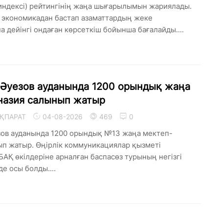
 индексі) рейтингінің жаңа шығарылымын жариялады.
 экономикадан бастап азаматтардың жеке
 дейінгі ондаған көрсеткіш бойынша бағалайды....
Әуезов ауданында 1200 орындық жаңа
назия салынып жатыр
ҚПАРАТ
04-08-2026
469
0
ов ауданында 1200 орындық №13 жаңа мектеп-
п жатыр. Өңірлік коммуникациялар қызметі
АҚ өкілдеріне арналған баспасөз турының негізгі
е осы болды....