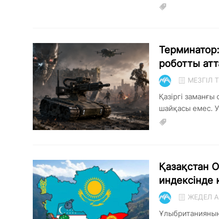
Терминатор:
роботты ат
МЕЗГІЛ
Қазіргі заманғы
шайқасы емес. Ук
Қазақстан О
индексінде 
ЖЕДЕЛ А
Ұлыбританияның 