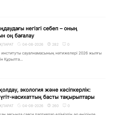
ңдаудағы негізгі себеп – оның
н оң бағалау
ҚПАРАТ
04-08-2026
282
0
т институты сауалнамасының нәтижелері 2026 жылғы
н Құрылта...
қолдау, экология және кәсіпкерлік:
үгіт-насихаттың басты тақырыптары
ҚПАРАТ
04-08-2026
260
0
ан аясында саяси партиялар еліміздің әр өңірінде