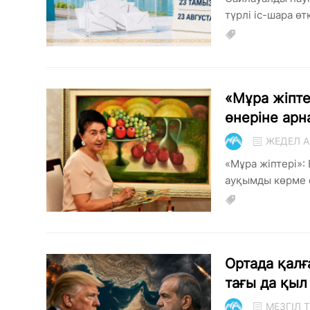
түрлі іс-шара өткі
«Мұра жіпте
өнеріне арн
ЖЕДЕЛ А
«Мұра жіптері»:
ауқымды көрме ө
Ортада қалғ
тағы да қыл 
МЕЗГІЛ