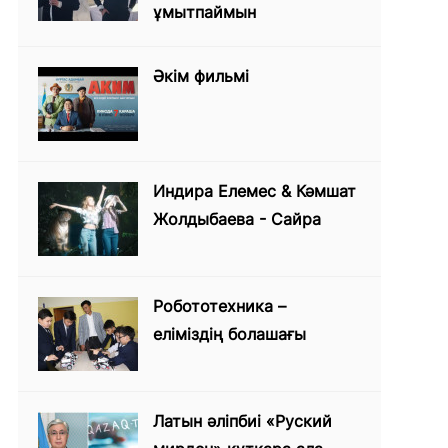
ұмытпаймын
Әкім фильмі
Индира Елемес & Кәмшат
Жолдыбаева - Сайра
Робототехника –
еліміздің болашағы
Латын әліпбиі «Руский