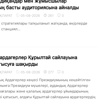
, диқандар мен жұмысшылар
ың басты аудиториясына айналды
ҚПАРАТ
05-08-2026
261
0
 стратегиялары талқыланып жатқанда, өңірлерде
станциял...
ардагерлер Құрылтай сайлауына
атысуға шақырды
ҚПАРАТ
05-08-2026
277
0
ық Ардагерлер кеңесі Президиумының кеңейтілген
Жиынға Президиум мүшелері, аудандық Ардагерлер
өрағалары және қалалық ардагерлер ұйымдарының
рі қатысып, алдағы Құрылтай сайлауына ардагерлердің