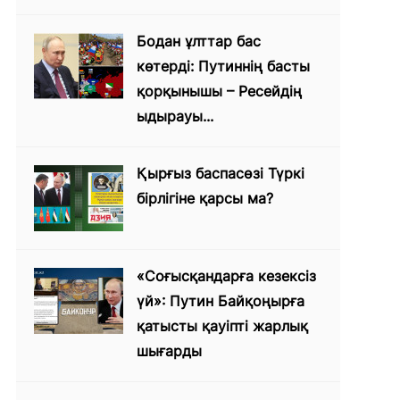
Бодан ұлттар бас
көтерді: Путиннің басты
қорқынышы – Ресейдің
ыдырауы...
Қырғыз баспасөзі Түркі
бірлігіне қарсы ма?
«Соғысқандарға кезексіз
үй»: Путин Байқоңырға
қатысты қауіпті жарлық
шығарды