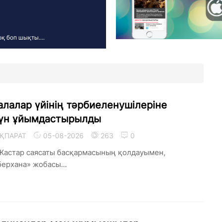
қ боп шықты....
лалар үйінің тәрбиеленушілеріне
күн ұйымдастырылды
ҚПАРАТ
05-08-2026
263
0
Жастар саясаты басқармасының қолдауымен,
ерхана» жобасы...