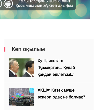
Көп оқылым
Ху Цзиньтао:
"Қазақстан... Құдай
қандай әділетсіз!.."
ҰҚШҰ: Қазақ мүше
әскери одақ не болмақ?