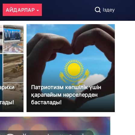
АЙДАРЛАР
Іздеу
арихи
Патриотизм көпшілік үшін
қарапайым нәрселерден
тады!
басталады!