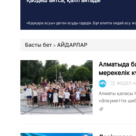
Қабдеш айтса, қалп айтады
«Қарқара асуы» деген асуды іздедік. Бұл алапта ондай асу жо
Басты бет
АЙДАРЛАР
>
Алматыда ба
мерекелік 
ЖЕДЕЛ А
Алматы қаласы 
«Әлеуметтік шеб