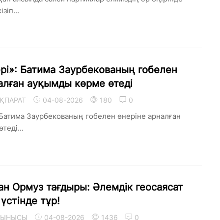
зіп...
рі»: Батима Заурбекованың гобелен
алған ауқымды көрме өтеді
ҚПАРАТ
04-08-2026
180
0
 Батима Заурбекованың гобелен өнеріне арналған
теді...
ан Ормуз тағдыры: Әлемдік геосаясат
үстінде тұр!
 ТЫНЫСЫ
04-08-2026
1436
0