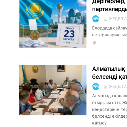
Дәрігерлер
партиялард
ЖЕДЕЛ А
Елордада сайлау
ветеринариялық 
Алматылық 
белсенді қ
ЖЕДЕЛ А
Алматыда қалал
отырысы өтті. 
кеңестерінің т
белсенді өкілде
қатысу...