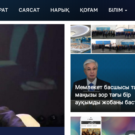
РАТ
САЯСАТ
НАРЫҚ
ҚОҒАМ
БІЛІМ
Мемлекет басшысы т
маңызы зор тағы бір
ауқымды жобаны бас