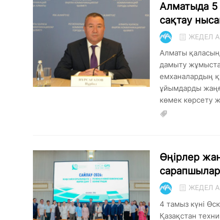
Алматыда 5
сақтау ныс
ЖЕДЕЛ А
Алматы қаласын
дамыту жұмыстар
емханалардың қ
ұйымдарды жаңғ
көмек көрсету жү
Өңірлер жа
сарапшылар 
ЖЕДЕЛ А
4 тамыз күні Өс
Қазақстан техни