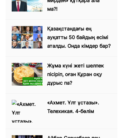
мирден» құтқара ала
ма?!
Қазақстандағы ең
ауқатты 50 байдың есімі
аталды. Онда кімдер бар?
Жұма күні жеті шелпек
пісіріп, оған Құран оқу
дұрыс па?
«Ахмет. Ұлт ұстазы».
Телехикая. 4-бөлім