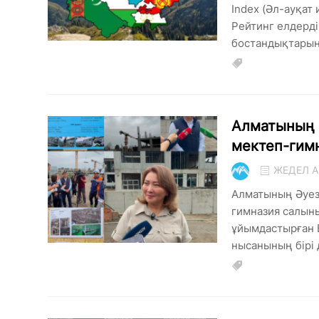
Index (Әл-ауқат
Рейтинг елдерді
бостандықтарына
Алматының 
мектеп-гим
ЖЕДЕЛ А
Алматының Әуез
гимназия салыны
ұйымдастырған Б
нысанының бірі д