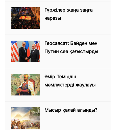
Гүржілер жаңа заңға
наразы
Геосаясат: Байден мен
Путин сөз қағыстырды
Әмір Темірдің
мәмлүктерді жаулауы
Мысыр қалай алынды?