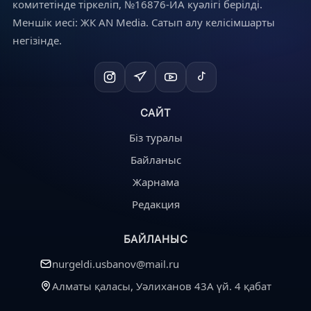
комитетінде тіркеліп, №16876-ИА куәлігі берілді.
Меншік иесі: ЖК AN Media. Сатып алу келісімшарты
негізінде.
САЙТ
Біз туралы
Байланыс
Жарнама
Редакция
БАЙЛАНЫС
nurgeldi.usbanov@mail.ru
Алматы қаласы, Уәлиханов 43А үй. 4 қабат