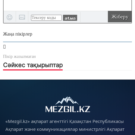
Жіберу
Жаңа пікірлер
Пікір жазылмаған
Сәйкес тақырыптар
«Mezgil.kz» ақпарат агенттігі Қазақстан Республикасы
Ақпарат және коммуникациялар министрлігі Ақпарат