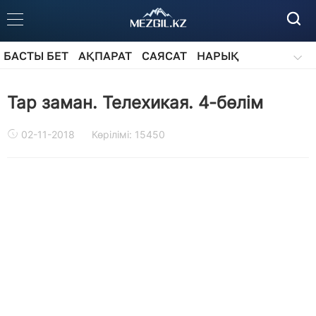
БАСТЫ БЕТ
АҚПАРАТ
САЯСАТ
НАРЫҚ
ҚОҒАМ
БІЛІМ
АЙДАРЛАР
Тар заман. Телехикая. 4-бөлім
02-11-2018
Көрілімі: 15450