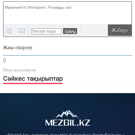
Жіберу
Жаңа пікірлер
Пікір жазылмаған
Сәйкес тақырыптар
«Mezgil.kz» ақпарат агенттігі Қазақстан Республикасы