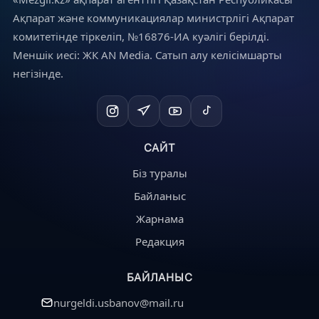
Ақпарат және коммуникациялар министрлігі Ақпарат
комитетінде тіркеліп, №16876-ИА куәлігі берілді.
Меншік иесі: ЖК AN Media. Сатып алу келісімшарты
негізінде.
САЙТ
Біз туралы
Байланыс
Жарнама
Редакция
БАЙЛАНЫС
nurgeldi.usbanov@mail.ru