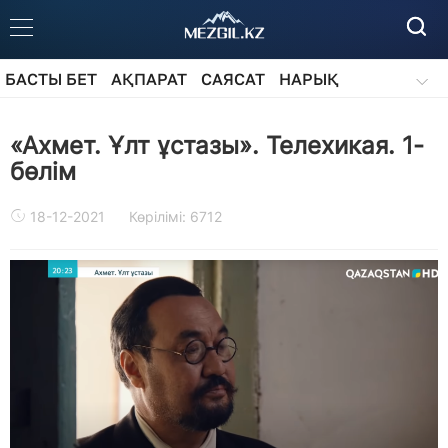
БАСТЫ БЕТ
АҚПАРАТ
САЯСАТ
НАРЫҚ
ҚОҒАМ
БІЛІМ
АЙДАРЛАР
«Ахмет. Ұлт ұстазы». Телехикая. 1-
бөлім
18-12-2021
Көрілімі: 6712