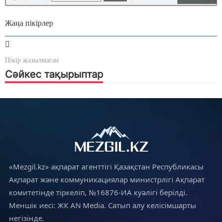
Жаңа пікірлер
Пікір жазылмаған
Сәйкес тақырыптар
«Mezgil.kz» ақпарат агенттігі Қазақстан Республикасы
Ақпарат және коммуникациялар министрлігі Ақпарат
комитетінде тіркеліп, №16876-ИА куәлігі берілді.
Меншік иесі: ЖК AN Media. Сатып алу келісімшарты
негізінде.