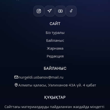
САЙТ
Біз туралы
Байланыс
Жарнама
Редакция
БАЙЛАНЫС
nurgeldi.usbanov@mail.ru
Алматы қаласы, Уәлиханов 43А үй. 4 қабат
ҚҰҚЫҚТАР
Сайттағы материалдарды пайдаланған жағдайда міндетті