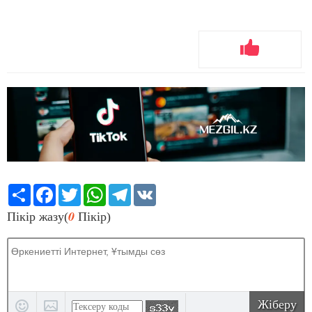
Share
Facebook
Twitter
WhatsApp
Telegram
VK
0
Пікір жазу(
Пікір)
Жіберу