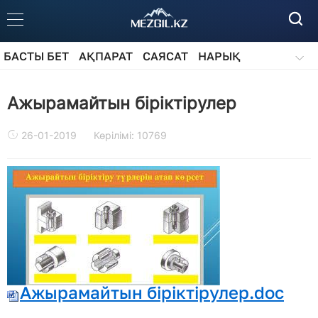
БАСТЫ БЕТ
АҚПАРАТ
САЯСАТ
НАРЫҚ
ҚОҒАМ
БІЛІМ
АЙДАРЛАР
Ажырамайтын біріктірулер
26-01-2019
Көрілімі: 10769
Ажырамайтын біріктірулер.doc