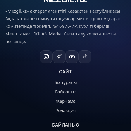
«Mezgil.kz» ақпарат агенттігі Қазақстан Республикасы
Ақпарат және коммуникациялар министрлігі Ақпарат
комитетінде тіркеліп, №16876-ИА куәлігі берілді.
Меншік иесі: ЖК AN Media. Сатып алу келісімшарты
негізінде.
САЙТ
Біз туралы
Байланыс
Жарнама
Редакция
БАЙЛАНЫС