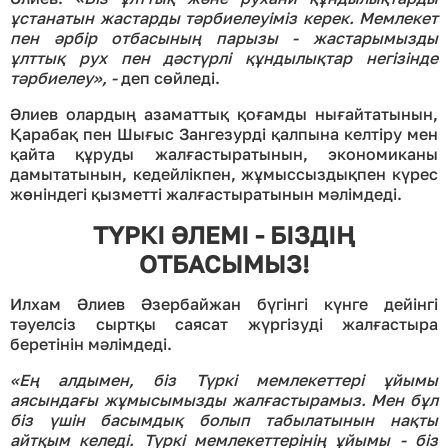
ұстанатын жастарды тәрбиелеуіміз керек. Мемлекет
пен әрбір отбасының парызы - жастарымызды
ұлттық рух пен дәстүрлі құндылықтар негізінде
тәрбиелеу»
, -
деп сөйледі.
Әлиев олардың азаматтық қоғамды нығайтатынын,
Қарабақ пен Шығыс Зангезурді қалпына келтіру мен
қайта құруды жалғастыратынын, экономиканы
дамытатынын, кедейлікпен, жұмыссыздықпен күрес
жөніндегі қызметті жалғастыратынын мәлімдеді.
ТҮРКІ ӘЛЕМІ - БІЗДІҢ
ОТБАСЫМЫЗ
!
Илхам Әлиев Әзербайжан бүгінгі күнге дейінгі
тәуелсіз сыртқы саясат жүргізуді жалғастыра
беретінін мәлімдеді.
«Ең алдымен, біз Түркі мемлекеттері ұйымы
аясындағы жұмысымызды жалғастырамыз. Мен бұл
біз үшін басымдық болып табылатынын нақты
айтқым келеді. Түркі мемлекеттерінің ұйымы - біз