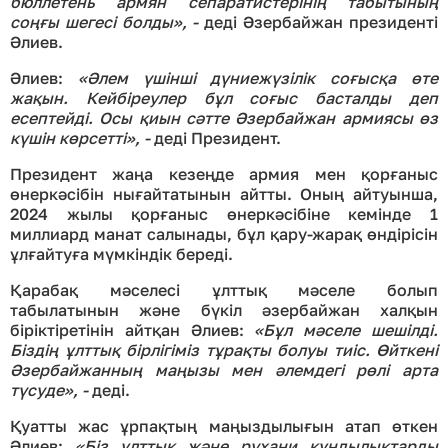
бюллетень армян сепаратистерінің табытының
соңғы шегесі болды», -
деді Әзербайжан президенті
Әлиев.
Әлиев:
«Әлем үшінші дүниежүзілік соғысқа өте
жақын.
Кейбіреулер бұл соғыс басталды деп
есептейді. Осы қиын сәтте
Әз
ербайжан армиясы өз
күшін көрсетті»
, -
деді Президент.
Президент жаңа кезеңде армия мен қорғаныс
өнеркәсібін нығайтатынын айтты. Оның айтуынша,
2024 жылы қорғаныс өнеркәсібіне кемінде 1
миллиард манат салынады, бұл қару-жарақ өндірісін
ұлғайтуға мүмкіндік береді.
Қарабақ мәселесі ұлттық мәселе болып
табылатынын және бүкіл әзербайжан халқын
біріктіретінін айтқан Әлиев:
«Бұл мәселе шешілді.
Біздің ұлттық бірлігіміз тұрақты болуы тиіс. Өйткені
Әзербайжанның маңызы мен әлемдегі рөлі арта
түсуде»
, -
деді.
Қуатты жас ұрпақтың маңыздылығын атап өткен
Әлиев:
«Біз ұлттық және рухани құндылықтарды