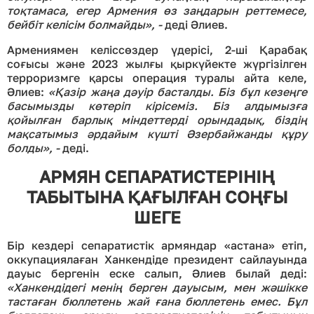
тоқтамаса, егер Армения өз заңдарын реттемесе,
бейбіт келісім болмайды
», -
деді Әлиев.
Армениямен келіссөздер үдерісі, 2-ші Қарабақ
соғысы және 2023 жылғы қыркүйекте жүргізілген
терроризмге қарсы операция туралы айта келе,
Әлиев:
«Қазір жаңа дәуір басталды. Біз бұл кезеңге
басы
мызды көтеріп кірісеміз. Біз алдымызға
қойылған барлық міндеттерді орындадық, біздің
мақсатымыз әрдайым күшті Әзербайжан
ды құру
болды
», -
деді.
АРМЯН СЕПАРАТИСТЕРІНІҢ
ТАБЫТЫНА ҚАҒЫЛҒАН СОҢҒЫ
ШЕГЕ
Бір кездері сепаратистік армяндар «астана» етіп,
оккупациялаған Ханкендіде президент сайлауында
дауыс бергенін еске салып, Әлиев былай деді:
«Ханкендідегі менің берген дауысым, мен жәшікке
тастаған бюллетень жай ғана бюллетень емес. Бұл