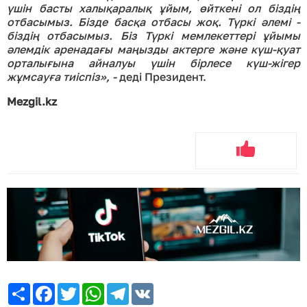
үшін басты халықаралық ұйым, өйткені ол біздің
отбасымыз. Бізде басқа отбасы жоқ. Түркі әлемі -
біздің отбасымыз. Біз Түркі мемлекеттері ұйымы
әлемдік аренадағы маңызды актерге және күш-қуат
орталығына айналуы үшін бірлесе күш-жігер
жұмсауға тиіспіз»
, -
деді Президент.
Mezgil.kz
Share
Facebook
Twitter
WhatsApp
Telegram
VK