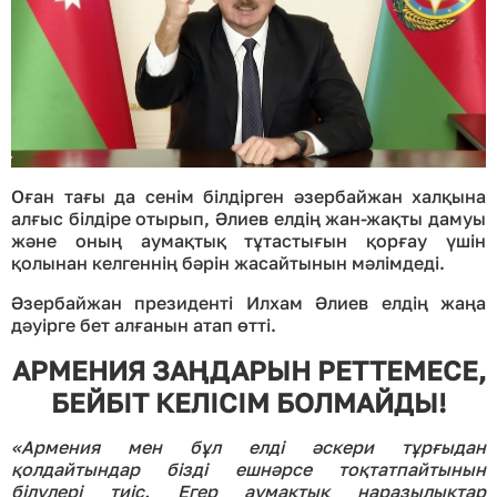
Оған тағы да сенім білдірген әзербайжан халқына
алғыс білдіре отырып, Әлиев елдің жан-жақты дамуы
және оның аумақтық тұтастығын қорғау үшін
қолынан келгеннің бәрін жасайтынын мәлімдеді.
Әзербайжан президенті Илхам Әлиев елдің жаңа
дәуірге бет алғанын атап өтті.
АРМЕНИЯ ЗАҢДАРЫН РЕТТЕМЕСЕ,
БЕЙБІТ КЕЛІСІМ БОЛМАЙДЫ
!
«Армения мен бұл елді әскери тұрғыдан
қолдайтындар бізді ешнәрсе тоқтатпайтынын
білулері тиіс. Егер аумақтық наразылықтар