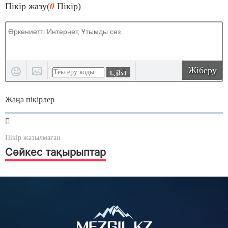
0
Пікір жазу(
Пікір)
Жіберу
Жаңа пікірлер
Пікір жазылмаған
Сәйкес тақырыптар