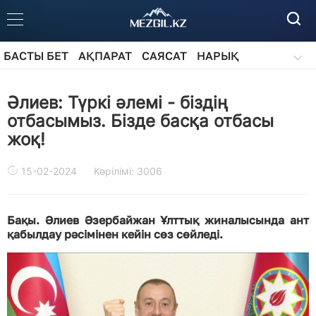
БАСТЫ БЕТ
АҚПАРАТ
САЯСАТ
НАРЫҚ
ҚОҒАМ
БІЛІМ
АЙДАРЛАР
Әлиев: Түркі әлемі - біздің
отбасымыз. Бізде басқа отбасы
жоқ!
15-02-2024
Көрілімі: 3006
Бақы. Әлиев Әзербайжан Ұлттық жиналысында ант
қабылдау рәсімінен кейін сөз сөйледі.