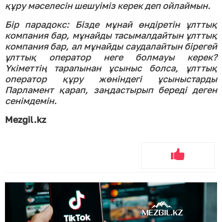
құру мәселесін шешуіміз керек деп ойлаймын.
Бір парадокс: Бізде мұнай өндіретін ұлттық
компания бар, мұнайды тасымалдайтын ұлттық
компания бар, ал мұнайды саудалайтын бірегей
ұлттық оператор неге болмауы керек?
Үкіметтің тарапынан ұсыныс болса, ұлттық
оператор құру жөніндегі ұсыныстарды
Парламент қарап, заңдастырып береді деген
сенімдемін.
Mezgil.kz