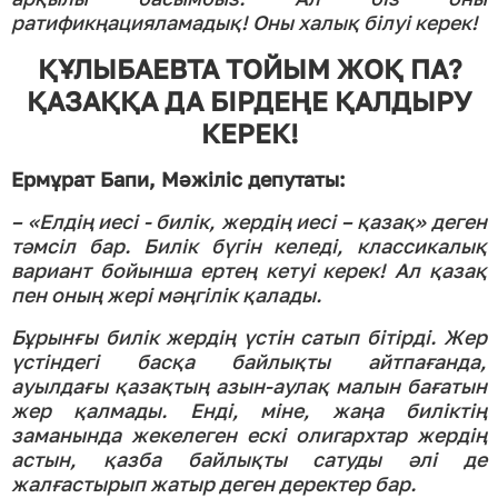
ратификңацияламадық! Оны халық білуі керек!
ҚҰЛЫБАЕВТА ТОЙЫМ ЖОҚ ПА?
ҚАЗАҚҚА ДА БІРДЕҢЕ ҚАЛДЫРУ
КЕРЕК!
Ермұрат Бапи, Мәжіліс депутаты:
– «Елдің иесі - билік, жердің иесі – қазақ» деген
тәмсіл бар. Билік бүгін келеді, классикалық
вариант бойынша ертең кетуі керек! Ал қазақ
пен оның жері мәңгілік қалады.
Бұрынғы билік жердің үстін сатып бітірді. Жер
үстіндегі басқа байлықты айтпағанда,
ауылдағы қазақтың азын-аулақ малын бағатын
жер қалмады. Енді, міне, жаңа биліктің
заманында жекелеген ескі олигархтар жердің
астын, қазба байлықты сатуды әлі де
жалғастырып жатыр деген деректер бар.