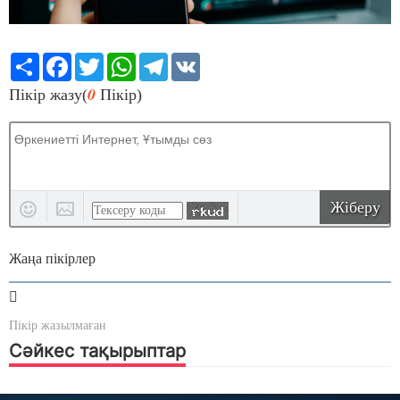
Share
Facebook
Twitter
WhatsApp
Telegram
VK
0
Пікір жазу(
Пікір)
Жіберу
Жаңа пікірлер
Пікір жазылмаған
Сәйкес тақырыптар