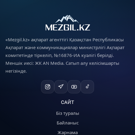
«Mezgil.kz» ақпарат агенттігі Қазақстан Республикасы
Ақпарат және коммуникациялар министрлігі Ақпарат
комитетінде тіркеліп, №16876-ИА куәлігі берілді.
Меншік иесі: ЖК AN Media. Сатып алу келісімшарты
негізінде.
САЙТ
Біз туралы
Байланыс
Жарнама