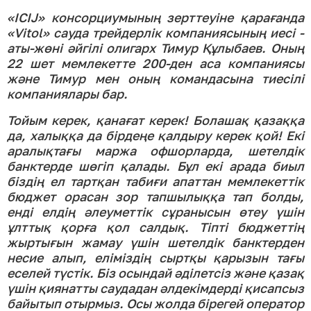
«IСIJ» консорциумының зерттеуіне қарағанда
«Vitol» сауда трейдерлік компаниясының иесі -
аты-жөні әйгілі олигарх Тимур Құлыбаев. Оның
22 шет мемлекетте 200-ден аса компаниясы
және Тимур мен оның командасына тиесілі
компаниялары бар.
Тойым керек, қанағат керек! Болашақ қазаққа
да, халыққа да бірдеңе қалдыру керек қой! Екі
аралықтағы маржа офшорларда, шетелдік
банктерде шөгіп қалады. Бұл екі арада биыл
біздің ел тартқан табиғи апаттан мемлекеттік
бюджет орасан зор тапшылыққа тап болды,
енді елдің әлеуметтік сұранысын өтеу үшін
ұлттық қорға қол салдық. Тіпті бюджеттің
жыртығын жамау үшін шетелдік банктерден
несие алып, еліміздің сыртқы қарызын тағы
еселей түстік. Біз осындай әділетсіз және қазақ
үшін қиянатты саудадан әлдекімдерді қисапсыз
байытып отырмыз. Осы жолда бірегей оператор