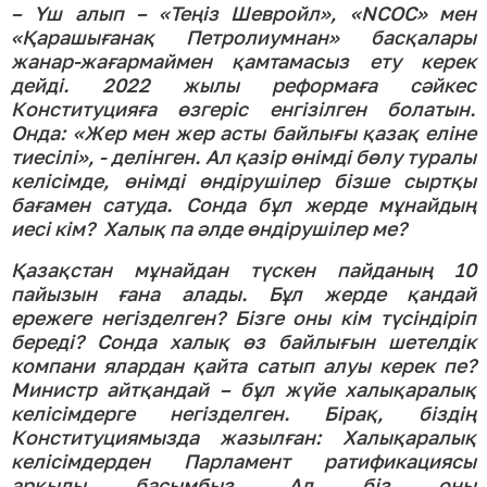
–
Үш алып – «Теңіз Шевройл», «NCOC» мен
«Қарашығанақ Петролиумнан» басқалары
жанар-жағармаймен қамтамасыз ету керек
дейді.
2022 жылы реформаға сәйкес
Конституцияға өзгеріс енгізілген болатын.
Онда: «Жер мен жер асты байлығы қазақ еліне
тиесілі», - делінген. Ал қазір өнімді бөлу туралы
келісімде, өнімді өндірушілер бізше сыртқы
бағамен сатуда. Сонда бұл жерде мұнайдың
иесі кім? Халық па әлде өндірушілер ме?
Қазақстан мұнайдан түскен пайданың 10
пайызын ғана алады. Бұл жерде қандай
ережеге негізделген? Бізге оны кім түсіндіріп
береді? Сонда халық өз байлығын шетелдік
компани ялардан қайта сатып алуы керек пе?
Министр айтқандай – бұл жүйе халықаралық
келісімдерге негізделген. Бірақ, біздің
Конституциямызда жазылған: Халықаралық
келісімдерден Парламент ратификациясы
арқылы басымбыз. Ал біз оны