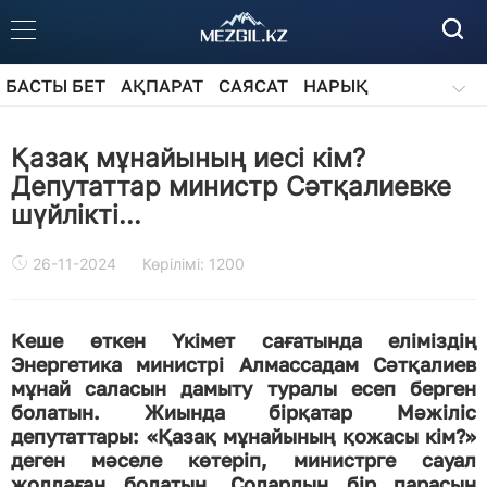
БАСТЫ БЕТ
АҚПАРАТ
САЯСАТ
НАРЫҚ
ҚОҒАМ
БІЛІМ
АЙДАРЛАР
Қазақ мұнайының иесі кім?
Депутаттар министр Сәтқалиевке
шүйлікті...
26-11-2024
Көрілімі: 1200
Кеше өткен Үкімет сағатында еліміздің
Энергетика министрі Алмассадам Сәтқалиев
мұнай саласын дамыту туралы есеп берген
болатын. Жиында бірқатар Мәжіліс
депутаттары
: «
Қазақ мұнайының қожасы кім?»
деген мәселе көтеріп, министрге сауал
жолдаған болатын. Солардың бір парасын