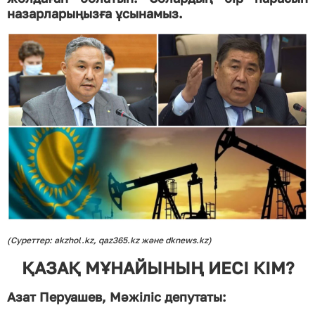
назарларыңызға ұсынамыз.
(Суреттер: akzhol.kz, qaz365.kz және dknews.kz)
ҚАЗАҚ МҰНАЙЫНЫҢ ИЕСІ КІМ?
Азат Перуашев, Мәжіліс депутаты: