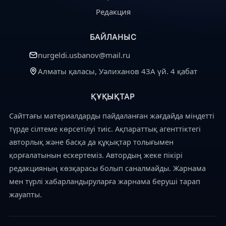
Редакция
БАЙЛАНЫС
nurgeldi.usbanov@mail.ru
Алматы қаласы, Уәлиханов 43А үй. 4 қабат
ҚҰҚЫҚТАР
Сайттағы материалдарды пайдаланған жағдайда міндетті
түрде сілтеме көрсетілуі тиіс. Ақпараттық агенттіктегі
авторлық және басқа да құқықтар толығымен
қорғалатынын ескертеміз. Автордың жеке пікірі
редакцияның көзқарасы болып саналмайды. Жарнама
мен түрлі хабарландыруларға жарнама беруші тарап
жауапты.