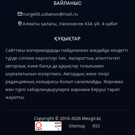
БАЙЛАНЫС
nurgeldi.usbanov@mail.ru
Алматы қаласы, Уәлиханов 43А үй. 4 қабат
ҚҰҚЫҚТАР
Сайттағы материалдарды пайдаланған жағдайда міндетті
түрде сілтеме көрсетілуі тиіс. Ақпараттық агенттіктегі
авторлық және басқа да құқықтар толығымен
қорғалатынын ескертеміз. Автордың жеке пікірі
редакцияның көзқарасы болып саналмайды. Жарнама
мен түрлі хабарландыруларға жарнама беруші тарап
жауапты.
Copyright © 2016-2026 Mezgil.kz
Sitemap
RSS