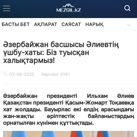
БАСТЫ БЕТ
АҚПАРАТ
САЯСАТ
НАРЫҚ
ҚОҒАМ
БІЛІМ
АЙДАРЛАР
Әзербайжан басшысы Әлиевтің
үшбу-хаты: Біз туысқан
халықтармыз!
03-06-2025
Көрілімі: 6161
Әзербайжан президенті Ильхам Әлиев
Қазақстан президенті Қасым-Жомарт Тоқаевқа
хат жолдады. Бауырлас екі елдің арасындағы
жан-жақты әріптестік байланыстардың
орнатылған күнімен құттықтады.