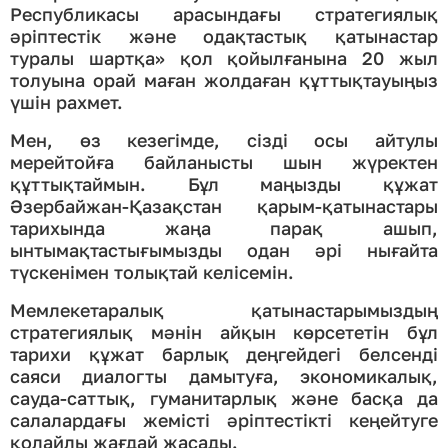
Республикасы арасындағы стратегиялық
әріптестік және одақтастық қатынастар
туралы шартқа» қол қойылғанына 20 жыл
толуына орай маған жолдаған құттықтауыңыз
үшін рахмет.
Мен, өз кезегімде, сізді осы айтулы
мерейтойға байланысты шын жүректен
құттықтаймын. Бұл маңызды құжат
Әзербайжан-Қазақстан қарым-қатынастары
тарихында жаңа парақ ашып,
ынтымақтастығымызды одан әрі нығайта
түскенімен толықтай келісемін.
Мемлекетаралық қатынастарымыздың
стратегиялық мәнін айқын көрсететін бұл
тарихи құжат барлық деңгейдегі белсенді
саяси диалогты дамытуға, экономикалық,
сауда-саттық, гуманитарлық және басқа да
салалардағы жемісті әріптестікті кеңейтуге
қолайлы жағдай жасады.