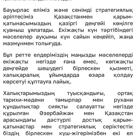
Бауырлас еліміз және сенімді стратегиялық
әріптесіміз Қазақстанмен қарым-
қатынасымыздың қазіргі деңгейі көңілге
қуаныш ұялатады. Екіжақты күн тәртібіндегі
мәселелер ауқымы күн сайын кеңейіп, жаңа
мазмұнмен толығуда.
Бұл ретте елдеріміздің маңызды мәселелерді
екіжақты негізде ғана емес, көпжақты
деңгейде шешудегі бірлескен қызметі,
халықаралық ұйымдарда өзара қолдау
көрсетуі құптауға лайық.
Халықтарымыздың туысқандығы, ортақ
тарихи-мәдени тамырлар мен рухани
құндылықтар сияқты салауатты негізде
құрылған Әзербайжан мен Қазақстан
арасындағы дәстүрлі достық қарым-
қатынастар мен стратегиялық серіктестік
біздің бірлескен күш-жігерімізбен екі ел