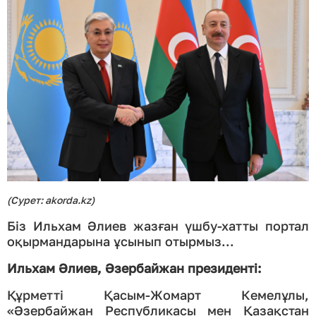
(Сурет: akorda.kz)
Біз Ильхам Әлиев жазған үшбу-хатты портал
оқырмандарына ұсынып отырмыз...
Ильхам Әлиев, Әзербайжан президенті:
Құрметті Қасым-Жомарт Кемелұлы,
«Әзербайжан Республикасы мен Қазақстан