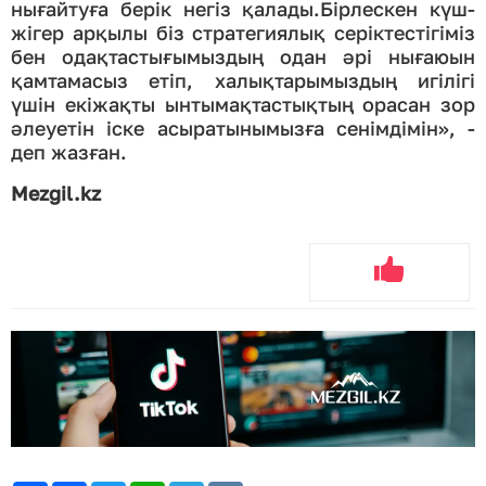
нығайтуға берік негіз қалады.Бірлескен күш-
жігер арқылы біз стратегиялық серіктестігіміз
бен одақтастығымыздың одан әрі нығаюын
қамтамасыз етіп, халықтарымыздың игілігі
үшін екіжақты ынтымақтастықтың орасан зор
әлеуетін іске асыратынымызға сенімдімін», -
деп жазған.
Mezgil.kz