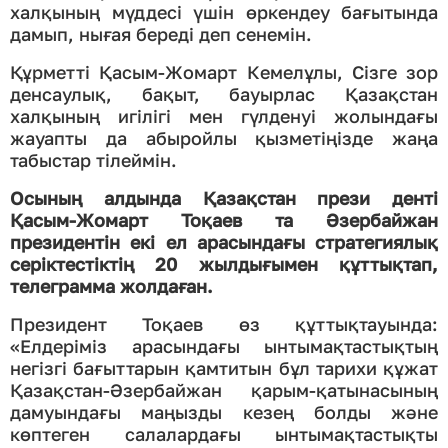
халқының мүддесі үшін өркендеу бағытында
дамып, нығая береді деп сенемін.
Құрметті Қасым-Жомарт Кемелұлы, Сізге зор
денсаулық, бақыт, бауырлас Қазақстан
халқының игілігі мен гүлденуі жолындағы
жауапты да абыройлы қызметіңізде жаңа
табыстар тілеймін.
Осының алдында Қазақстан прези денті
Қасым-Жомарт Тоқаев та Әзербайжан
президентін екі ел арасындағы стратегиялық
серіктестіктің 20 жылдығымен құттықтап,
телеграмма жолдаған.
Президент Тоқаев өз құттықтауында:
«Елдеріміз арасындағы ынтымақтастықтың
негізгі бағыттарын қамтитын бұл тарихи құжат
Қазақстан-Әзербайжан қарым-қатынасының
дамуындағы маңызды кезең болды және
көптеген салалардағы ынтымақтастықты