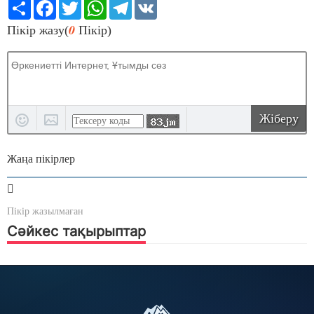
Share
Facebook
Twitter
WhatsApp
Telegram
VK
0
Пікір жазу(
Пікір)
Жіберу
Жаңа пікірлер
Пікір жазылмаған
Сәйкес тақырыптар