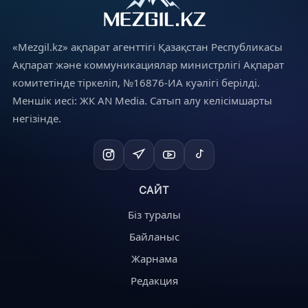
«Mezgil.kz» ақпарат агенттігі Қазақстан Республикасы
Ақпарат және коммуникациялар министрлігі Ақпарат
комитетінде тіркеліп, №16876-ИА куәлігі берілді.
Меншік иесі: ЖК AN Media. Сатып алу келісімшарты
негізінде.
САЙТ
Біз туралы
Байланыс
Жарнама
Редакция