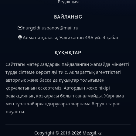
Редакция
БАЙЛАНЫС
nurgeldi.usbanov@mail.ru
Алматы қаласы, Уәлиханов 43А үй. 4 қабат
ҚҰҚЫҚТАР
Сайттағы материалдарды пайдаланған жағдайда міндетті
түрде сілтеме көрсетілуі тиіс. Ақпараттық агенттіктегі
авторлық және басқа да құқықтар толығымен
қорғалатынын ескертеміз. Автордың жеке пікірі
редакцияның көзқарасы болып саналмайды. Жарнама
мен түрлі хабарландыруларға жарнама беруші тарап
жауапты.
Copyright © 2016-2026 Mezgil.kz