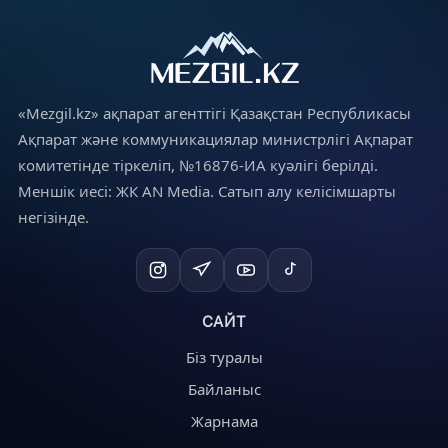
«Mezgil.kz» ақпарат агенттігі Қазақстан Республикасы
Ақпарат және коммуникациялар министрлігі Ақпарат
комитетінде тіркеліп, №16876-ИА куәлігі берілді.
Меншік иесі: ЖК AN Media. Сатып алу келісімшарты
негізінде.
САЙТ
Біз туралы
Байланыс
Жарнама