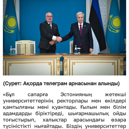
(Сурет: Ақорда телеграм арнасынан алынды)
«Бұл сапарға Эстонияның жетекші
университеттерінің ректорлары мен өкілдері
қамтылғаны мені қуантады. Ғылым мен білім
адамдарды біріктіреді, шығармашылық ойды
тоғыстырып, халықтар арасындағы өзара
түсіністікті нығайтады. Біздің университеттер