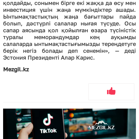
қолдайды, сонымен бірге екі жаққа да өсу мен
инвестиция үшін жаңа мүмкіндіктер ашады.
Ынтымақтастықтың жаңа бағыттары пайда
болып, дәстүрлі салалар нығая түсуде. Осы
сапар аясында қол қойылған өзара түсіністік
туралы меморандумдар кең ауқымды
салаларда ынтымақтастығымызды тереңдетуге
берік негіз болады деп сенемін», — деді
Эстония Президенті Алар Карис.
Mezgil.kz