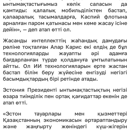
ынтымақтастығымыз көлік саласын да
қамтиды: қалалық мобильділіктен бастап,
қалааралық тасымалдарға, Каспий флотына
арналған паром қатынасы мен кеме жасау ісіне
дейін», — деп атап өтті ол.
Жасанды интеллекттің жаһандық дамудағы
рөліне тоқталған Алар Карис екі елдің де бұл
технологияларды жауапты әрі адамға
бағдарланған түрде қолдануға ұмтылатынын
айтты. Ол ИИ технологияларын ерте жастан
бастап білім беру жүйесіне енгізуді негізгі
басымдықтардың бірі ретінде атады.
Эстония Президенті ынтымақтастықтың негізі
өзара тиімділік пен ортақ қағидаттар екенін де
атап өтті.
«Эстон тауарлары мен қызметтері
Қазақстанның экономикасын әртараптандыру
және жаңғырту жөніндегі күш-жігерін