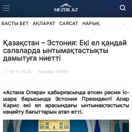
БАСТЫ БЕТ
АҚПАРАТ
САЯСАТ
НАРЫҚ
ҚОҒАМ
БІЛІМ
АЙДАРЛАР
Қазақстан – Эстония: Екі ел қандай
салаларда ынтымақтастықты
дамытуға ниетті
19-11-2025
Көрілімі: 19965
«Астана Опера» қабырғасында өткен ресми іс-
шара барысында Эстония Президенті Алар
Карис екі ел арасындағы ынтымақтастықты
кеңейту бағыттарын атап өтті.