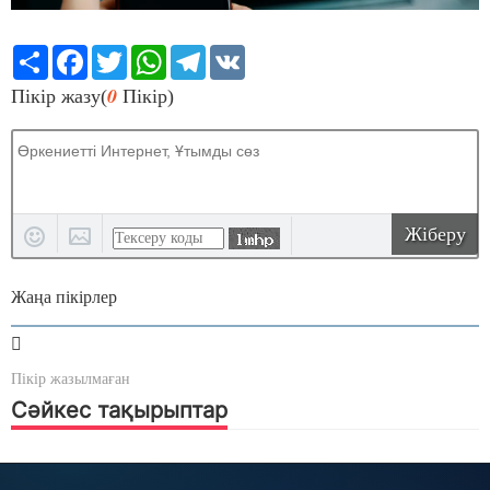
Share
Facebook
Twitter
WhatsApp
Telegram
VK
0
Пікір жазу(
Пікір)
Жіберу
Жаңа пікірлер
Пікір жазылмаған
Сәйкес тақырыптар