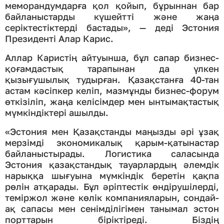
меморандумдарға қол қойып, бұрыннан бар
байланыстарды күшейтті және жаңа
серіктестіктерді бастады», — деді Эстония
Президенті Алар Карис.
Аллар Каристің айтуынша, бұл сапар бизнес-
қоғамдастық тарапынан да үлкен
қызығушылық тудырған. Қазақстанға 40-тан
астам кәсіпкер келіп, мазмұнды бизнес-форум
өткізіліп, жаңа келісімдер мен ынтымақтастық
мүмкіндіктері ашылды.
«Эстония мен Қазақстанды маңызды әрі ұзақ
мерзімді экономикалық қарым-қатынастар
байланыстырады. Логистика саласында
Эстония қазақстандық тауарлардың әлемдік
нарыққа шығуына мүмкіндік беретін қақпа
рөлін атқарады. Бұл әріптестік өндірушілерді,
теміржол және көлік компанияларын, сондай-
ақ сапасы мен сенімділігімен танымал эстон
порттарын біріктіреді. Біздің