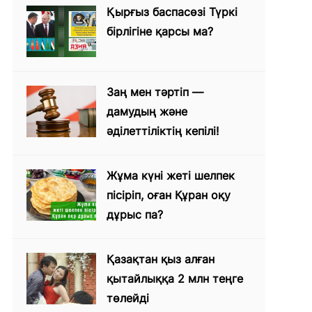
Қырғыз баспасөзі Түркі
бірлігіне қарсы ма?
Заң мен тәртіп —
дамудың және
әділеттіліктің кепілі!
Жұма күні жеті шелпек
пісіріп, оған Құран оқу
дұрыс па?
Қазақтан қыз алған
қытайлыққа 2 млн теңге
төлейді