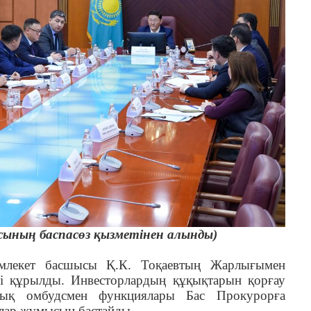
сының баспасөз қызметінен алынды)
лекет басшысы Қ.К. Тоқаевтың Жарлығымен
ті құрылды. Инвесторлардың құқықтарын қорғау
ялық омбудсмен функциялары Бас Прокурорға
рлар жұмысын бастайды.