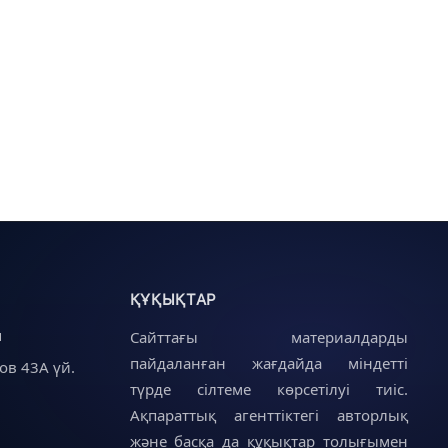
ҚҰҚЫҚТАР
u
Сайттағы материалдарды
пайдаланған жағдайда міндетті
ов 43А үй.
түрде сілтеме көрсетілуі тиіс.
Ақпараттық агенттіктегі авторлық
және басқа да құқықтар толығымен