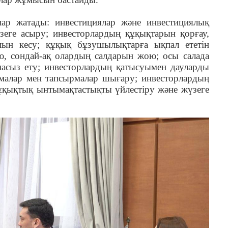
алар жатады: инвестициялар және инвестициялық
зеге асыру; инвесторлардың құқықтарын қорғау,
н кесу; құқық бұзушылықтарға ықпал ететін
ю, сондай-ақ олардың салдарын жою; осы салада
масыз ету; инвесторлардың қатысуымен дауларды
қамалар мен тапсырмалар шығару; инвесторлардың
ұқықтық ынтымақтастықты үйлестіру және жүзеге