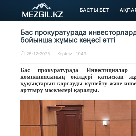
БАСТЫ БЕТ
АҚПА
Бас прокуратурада инвесторлар
бойынша жұмыс кеңесі өтті
26-12-2025
Көрілімі: 1943
Бас прокуратурада Инвестициялар 
компаниясының өкілдері қатысқан жұм
құқықтарын қорғауды күшейту және инвес
арттыру мәселелері қаралды.