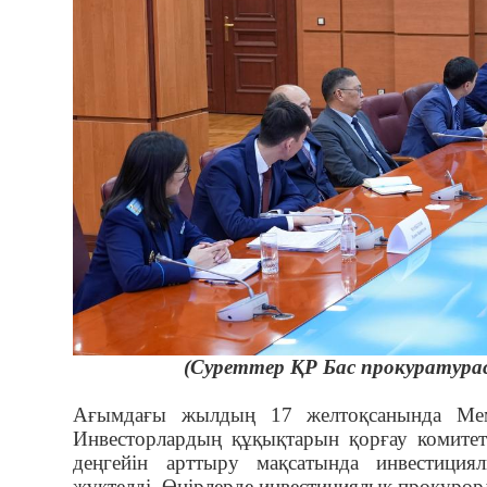
(Суреттер ҚР Бас прокуратура
Ағымдағы жылдың 17 желтоқсанында Мем
Инвесторлардың құқықтарын қорғау комите
деңгейін арттыру мақсатында инвестици
жүктелді. Өңірлерде инвестициялық прокуро