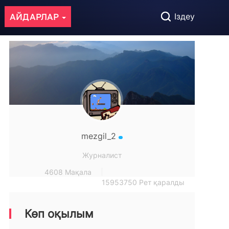
АЙДАРЛАР
Іздеу
mezgil_2
Журналист
4608 Мақала
15953750 Рет қаралды
Көп оқылым