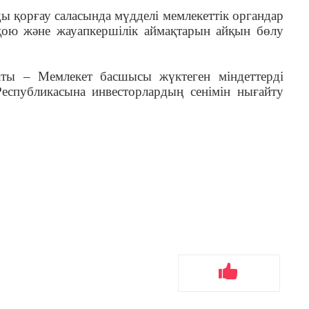
 қорғау саласында мүдделі мемлекеттік органдар
қою және жауапкершілік аймақтарын айқын бөлу
аты – Мемлекет басшысы жүктеген міндеттерді
Республикасына инвесторлардың сенімін нығайту