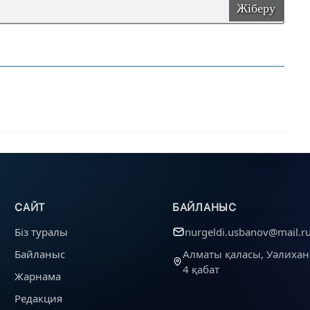
Жіберу
САЙТ
БАЙЛАНЫС
Біз туралы
nurgeldi.usbanov@mail.r
Байланыс
Алматы қаласы, Уәлихан
4 қабат
Жарнама
Редакция