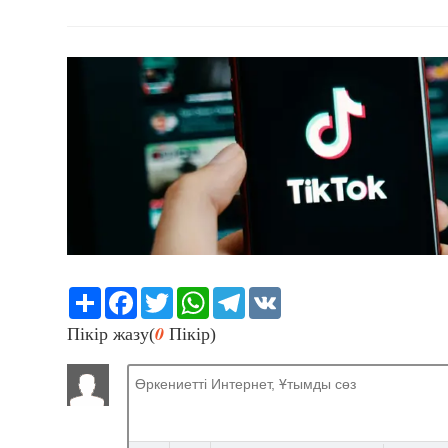
Share
Facebook
Twitter
WhatsApp
Telegram
VK
0
Пікір жазу(
Пікір)