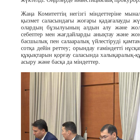
Жаңа Комитеттің негізгі міндеттеріне мын
қызмет саласындағы жоғары қадағалауды жү
олардың бұзылуының алдын алу және жолы
себептер мен жағдайларды анықтау және жо
басшылық пен салааралық үйлестіруді қамта
сотқа дейін реттеу; орындау ғаміндетті нұс
құқықтарын қорғау саласында халықаралық-қ
асыру және басқа да міндеттер.