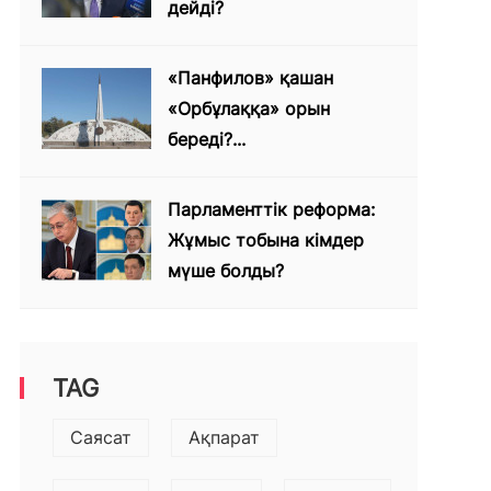
дейді?
«Панфилов» қашан
«Орбұлаққа» орын
береді?...
Парламенттік реформа:
Жұмыс тобына кімдер
мүше болды?
TAG
Саясат
Ақпарат