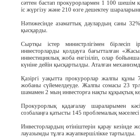
сәттен бастап прокурорлармен 1 100 шешім ке
іс жүргізу және 210 өзге дешектеу шараларын
Нәтижесінде азаматтық даулардың саны 32%-
қысқарды.
Сыртқы істер министрлігімен бірлесіп 
инвесторларды қолдауға бағытталған «Жасыл
инвестициялық жоба енгізіліп, олар бойынша
күніне дейін қысқартылды. Аталған механизмд
Қазіргі уақытта прокурорлар жалпы құны 
жобаны сүйемелдеуде. Жалпы сомасы 23 трл
шамамен 2 мың инвесторға нақты құқықтық кө
Прокурорлық қадағалау шараларымен кәсіп
созбалаңға қатысты 145 проблемалық мәселесі
Инвесторлардың өтініштерін қарау кезінде ж
лауазымды тұлға жауапкершілікке тартылды.