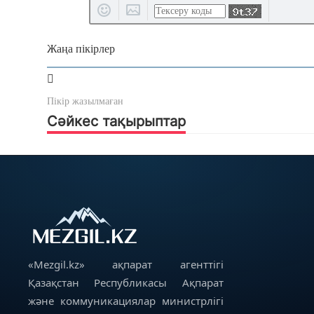
Жаңа пікірлер
Пікір жазылмаған
Сәйкес тақырыптар
«Mezgil.kz» ақпарат агенттігі
Қазақстан Республикасы Ақпарат
және коммуникациялар министрлігі