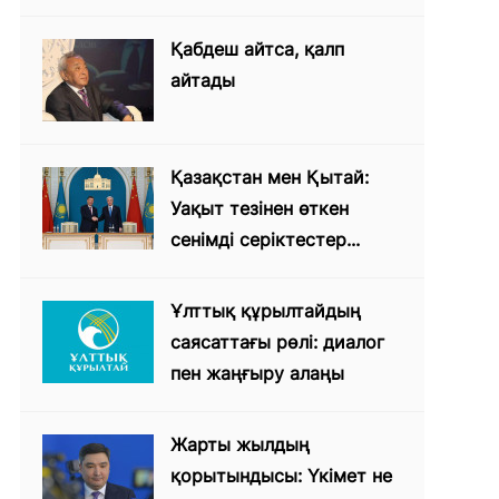
Қабдеш айтса, қалп
айтады
Қазақстан мен Қытай:
Уақыт тезінен өткен
сенімді серіктестер...
Ұлттық құрылтайдың
саясаттағы рөлі: диалог
пен жаңғыру алаңы
Жарты жылдың
қорытындысы: Үкімет не