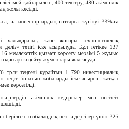
лісілмей қайтарылып, 400 тексеру, 480 әкімшілік
ың жолы кесілді.
ға, ал инвесторлардың соттарға жүгінуі 33%-ға
ірі халықаралық және жоғары технологиялық
 дәліз» тетігі іске асырылуда. Бұл тетікке 137
 16 мемлекеттік қызмет көрсету мерзімі 5 жұмыс
і одан әрі кеңейту жұмыстары жалғасуда.
76 трлн теңгені құрайтын 1 790 инвестициялық
н теңге болатын жобаларды іске асырып жатқан
мек көрсетілді.
керлердің әкімшілік кедергілер мен негізсіз
 шешілді.
ол берілген созбалаңдық пен кедергілер үшін 326