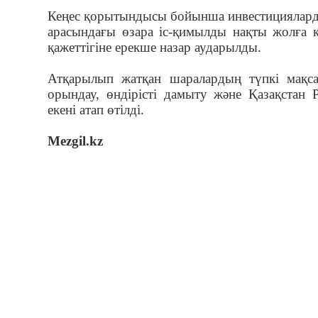
Кеңес қорытындысы бойынша инвестицияларды
арасындағы өзара іс-қимылды нақты жолға 
қажеттігіне ерекше назар аударылды.
Атқарылып жатқан шаралардың түпкі мақс
орындау, өндірісті дамыту және Қазақстан 
екені атап өтілді.
Mezgil.kz