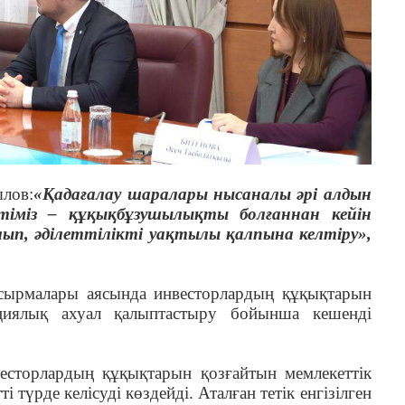
ылов:
«Қадағалау шаралары нысаналы әрі алдын
етіміз – құқықбұзушылықты болғаннан кейін
лып, әділеттілікті уақтылы қалпына келтіру»,
сырмалары аясында инвесторлардың құқықтарын
циялық ахуал қалыптастыру бойынша кешенді
нвесторлардың құқықтарын қозғайтын мемлекеттік
түрде келісуді көздейді. Аталған тетік енгізілген