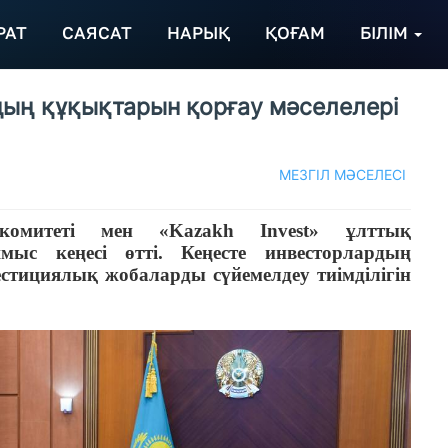
РАТ
САЯСАТ
НАРЫҚ
ҚОҒАМ
БІЛІМ
дың құқықтарын қорғау мәселелері
МЕЗГІЛ МӘСЕЛЕСІ
комитеті мен «Kazakh Invest» ұлттық
ыс кеңесі өтті. Кеңесте инвесторлардың
тициялық жобаларды сүйемелдеу тиімділігін