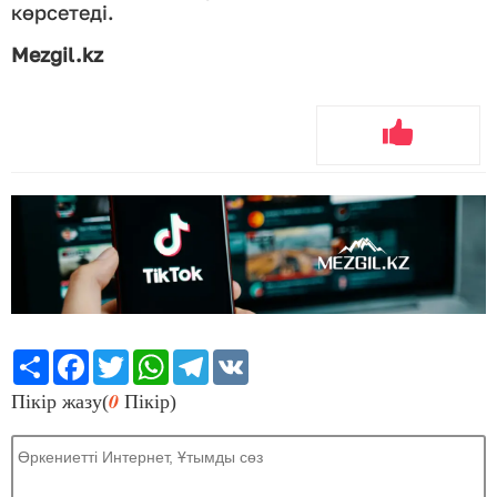
көрсетеді.
Mezgil.kz
Share
Facebook
Twitter
WhatsApp
Telegram
VK
0
Пікір жазу(
Пікір)