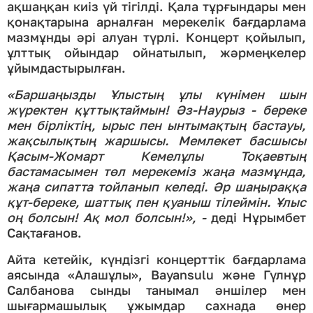
ақшаңқан киіз үй тігілді. Қала тұрғындары мен
қонақтарына арналған мерекелік бағдарлама
мазмұнды әрі алуан түрлі. Концерт қойылып,
ұлттық ойындар ойнатылып, жәрмеңкелер
ұйымдастырылған.
«Баршаңызды Ұлыстың ұлы күнімен шын
жүректен құттықтаймын! Әз-Наурыз - береке
мен бірліктің, ырыс пен ынтымақтың бастауы,
жақсылықтың жаршысы. Мемлекет басшысы
Қасым-Жомарт Кемелұлы Тоқаевтың
бастамасымен төл мерекеміз жаңа мазмұнда,
жаңа сипатта тойланып келеді. Әр шаңыраққа
құт-береке, шаттық пен қуаныш тілеймін. Ұлыс
оң болсын! Ақ мол болсын!», -
деді Нұрымбет
Сақтағанов.
Айта кетейік, күндізгі концерттік бағдарлама
аясында «Алашұлы», Bayansulu және Гүлнұр
Салбанова сынды танымал әншілер мен
шығармашылық ұжымдар сахнада өнер