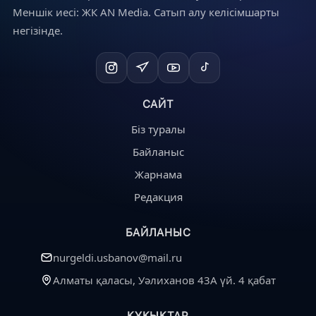
Меншік иесі: ЖК AN Media. Сатып алу келісімшарты
негізінде.
САЙТ
Біз туралы
Байланыс
Жарнама
Редакция
БАЙЛАНЫС
nurgeldi.usbanov@mail.ru
Алматы қаласы, Уәлиханов 43А үй. 4 қабат
ҚҰҚЫҚТАР