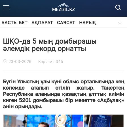
БАСТЫ БЕТ
АҚПАРАТ
САЯСАТ
НАРЫҚ
ҚОҒАМ
БІЛІМ
АЙДАРЛАР
ШҚО-да 5 мың домбырашы
әлемдік рекорд орнатты
23-03-2026
Көрілімі: 345
Бүгін Ұлыстың ұлы күні облыс орталығында кең
көлемде аталып өтіліп жатыр. Таңертең
Республика алаңында қазақтың ұлттық киімін
киген 5201 домбырашы бір мезетте «Ақбұлақ»
әнін орындады.