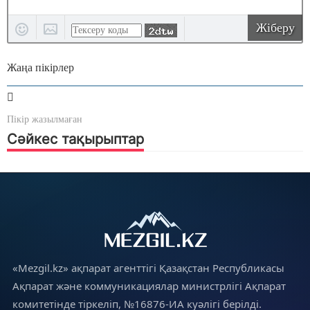
Жіберу
Жаңа пікірлер
Пікір жазылмаған
Сәйкес тақырыптар
«Mezgil.kz» ақпарат агенттігі Қазақстан Республикасы
Ақпарат және коммуникациялар министрлігі Ақпарат
комитетінде тіркеліп, №16876-ИА куәлігі берілді.