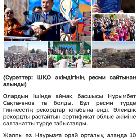
(Суреттер: ШҚО әкімдігінің ресми сайтынан
алынды)
Олардың ішінде аймақ басшысы Нұрымбет
Сақтағанов та болды. Бұл ресми түрде
Гиннесстің рекордтар кітабына енді. Әлемдік
рекордты растайтын сертификат облыс әкіміне
салтанатты түрде табысталды.
Жалпы әз Наурызға орай орталық алаңда 10