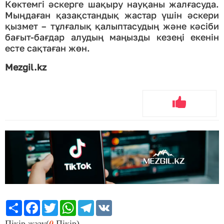
Көктемгі әскерге шақыру науқаны жалғасуда.
Мыңдаған қазақстандық жастар үшін әскери
қызмет – тұлғалық қалыптасудың және кәсіби
бағыт-бағдар алудың маңызды кезеңі екенін
есте сақтаған жөн.
Mezgil.kz
Share
Facebook
Twitter
WhatsApp
Telegram
VK
0
Пікір жазу(
Пікір)