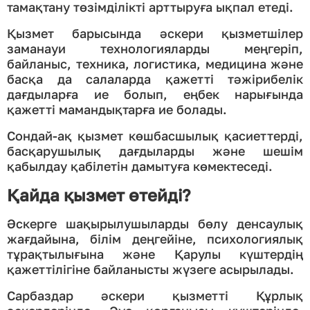
тамақтану төзімділікті арттыруға ықпал етеді.
Қызмет барысында әскери қызметшілер
заманауи технологияларды меңгеріп,
байланыс, техника, логистика, медицина және
басқа да салаларда қажетті тәжірибелік
дағдыларға ие болып, еңбек нарығында
қажетті мамандықтарға ие болады.
Сондай-ақ қызмет көшбасшылық қасиеттерді,
басқарушылық дағдыларды және шешім
қабылдау қабілетін дамытуға көмектеседі.
Қайда қызмет өтейді?
Әскерге шақырылушыларды бөлу денсаулық
жағдайына, білім деңгейіне, психологиялық
тұрақтылығына және Қарулы күштердің
қажеттілігіне байланысты жүзеге асырылады.
Сарбаздар әскери қызметті Құрлық