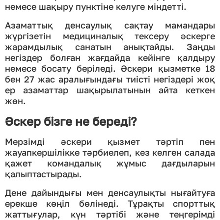
немесе шақыру пунктіне келуге міндетті.
Азаматтық денсаулық сақтау мамандары
жүргізетін медициналық тексеру әскерге
жарамдылық санатын анықтайды. Заңды
негіздер болған жағдайда кейінге қалдыру
немесе босату беріледі. Әскери қызметке 18
бен 27 жас аралығындағы тиісті негіздері жоқ
ер азаматтар шақырылатынын айта кеткен
жөн.
Әскер бізге не береді?
Мерзімді әскери қызмет тәртіп пен
жауапкершілікке тәрбиелеп, кез келген салада
қажет командалық жұмыс дағдыларын
қалыптастырады.
Дене дайындығы мен денсаулықты нығайтуға
ерекше көңіл бөлінеді. Тұрақты спорттық
жаттығулар, күн тәртібі және теңгерімді