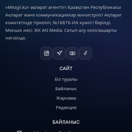
«Mezgil.kz» ақпарат агенттігі Қазақстан Республикасы
Ақпарат және коммуникациялар министрлігі Ақпарат
комитетінде тіркеліп, №16876-ИА куәлігі берілді.
Меншік иесі: ЖК AN Media. Сатып алу келісімшарты
негізінде.
САЙТ
Біз туралы
Байланыс
Жарнама
Редакция
БАЙЛАНЫС