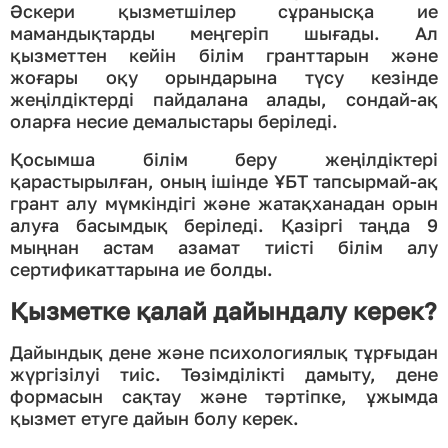
Әскери қызметшілер сұранысқа ие
мамандықтарды меңгеріп шығады. Ал
қызметтен кейін білім гранттарын және
жоғары оқу орындарына түсу кезінде
жеңілдіктерді пайдалана алады, сондай-ақ
оларға несие демалыстары беріледі.
Қосымша білім беру жеңілдіктері
қарастырылған, оның ішінде ҰБТ тапсырмай-ақ
грант алу мүмкіндігі және жатақханадан орын
алуға басымдық беріледі. Қазіргі таңда 9
мыңнан астам азамат тиісті білім алу
сертификаттарына ие болды.
Қызметке қалай дайындалу керек?
Дайындық дене және психологиялық тұрғыдан
жүргізілуі тиіс. Төзімділікті дамыту, дене
формасын сақтау және тәртіпке, ұжымда
қызмет етуге дайын болу керек.