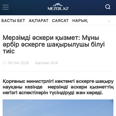
БАСТЫ БЕТ
АҚПАРАТ
САЯСАТ
НАРЫҚ
ҚОҒАМ
БІЛІМ
АЙДАРЛАР
Мерзімді әскери қызмет: Мұны
әрбір әскерге шақырылушы білуі
тиіс
08-04-2026
Көрілімі: 824
Қорғаныс министрлігі көктемгі әскерге шақыру
науқаны кезінде мерзімді әскери қызметтің
негізгі аспектілерін түсіндіруді жөн көреді.