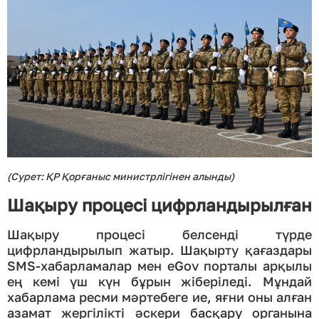
(Сурет: ҚР Қорғаныс министрлігінен алынды)
Шақыру процесі цифрландырылған
Шақыру процесі белсенді түрде
цифрландырылып жатыр. Шақырту қағаздары
SMS-хабарламалар мен eGov порталы арқылы
ең кемі үш күн бұрын жіберіледі. Мұндай
хабарлама ресми мәртебеге ие, яғни оны алған
азамат жергілікті әскери басқару органына