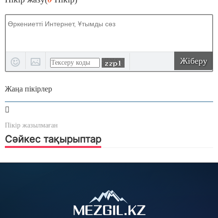
Жіберу
Жаңа пікірлер
Пікір жазылмаған
Сәйкес тақырыптар