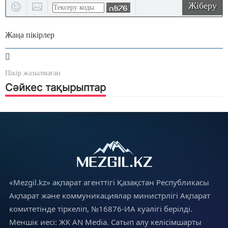
Жіберу
Жаңа пікірлер
Пікір жазылмаған
Сәйкес тақырыптар
«Mezgil.kz» ақпарат агенттігі Қазақстан Республикасы
Ақпарат және коммуникациялар министрлігі Ақпарат
комитетінде тіркеліп, №16876-ИА куәлігі берілді.
Меншік иесі: ЖК AN Media. Сатып алу келісімшарты