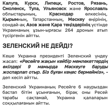
Калуга, Курск, Липецк, Ростов, Рязань,
Смоленск, Тула, Ульяновск
және
Ярославль
облыстарының,
Краснодар
өлкесінің,
Қырым
ның, Татарстанның,
Мәскеу
өңірінің,
сондай-ақ
Азов және Қара теңіздерінің
үстінде
Украинаның ұзын-ырғасы 264 дронын атып
түсіргенін айтты.
ЗЕЛЕНСКИЙ НЕ ДЕЙДІ?
Кеше Украина президенті Зеленский үндеу
жасап:
«Ресейге жақын кейбір мемлекеттердің
өкілдері 9 мамырда Мәскеуге баруды
жоспарлап отыр. Біз бұған кеңес бермейміз», -
деп кесіп айтты.
Зеленский Украинаның Ресейге 6 наурыздан
бастап бітім ұсынғанын, бірақ оны Ресей
тарабы сақтамай, Украина қалаларын
соққылағанын айтты.