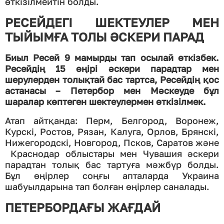
өткізілмейтін болды.
РЕСЕЙДЕГІ ШЕКТЕУЛЕР МЕН
ТЫЙЫМҒА ТОЛЫ ӘСКЕРИ ПАРАД
Биыл Ресей 9 мамырды тап осылай өткізбек.
Ресейдің 15 өңірі әскери парадтар мен
шерулерден толықтай бас тартса, Ресейдің қос
астанасы – Петербор мен Мәскеуде бұл
шаралар көптеген шектеулермен өткізілмек.
Атап айтқанда: Перм, Белгород, Воронеж,
Курскі, Ростов, Рязан, Калуга, Орлов, Брянскі,
Нижегородскі, Новгород, Псков, Саратов және
Краснодар облыстары мен Чувашия әскери
парадтан толық бас тартуға мәжбүр болды.
Бұл өңірлер соңғы апталарда Украина
шабуылдарына тап болған өңірлер саналады.
ПЕТЕРБОРДАҒЫ ЖАҒДАЙ