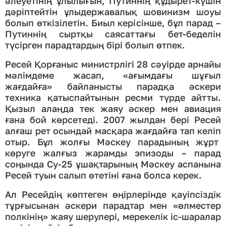
әлеуетінің ұлылығын, Путиннің құдырет-күшін
дәріптейтін ұлыдержавалық шовинизм шоуы
болып өткізілетін. Биыл керісінше, бұл парад –
Путиннің сыртқы саясаттағы бет-беделін
түсірген парадтардың бірі болып өтпек.
Ресей Қорғаныс министрлігі 28 сәуірде арнайы
мәлімдеме жасап, «ағымдағы шұғыл
жағдайға» байланысты парадқа әскери
техника қатыспайтынын ресми түрде айтты.
Қызыл алаңда тек жаяу әскер мен авиация
ғана бой көрсетеді. 2007 жылдан бері Ресей
алғаш рет осындай масқара жағдайға тап келіп
отыр. Бұл жолғы Мәскеу парадының жұрт
көруге жалғыз жарамды эпизоды – парад
соңында Су-25 ұшақтарының Мәскеу аспанына
Ресей туын салып өтетіні ғана болса керек.
Ал Ресейдің көптеген өңірлерінде қауіпсіздік
тұрғысынан әскери парадтар мен «өлместер
полкінің» жаяу шерулері, мерекелік іс-шаралар