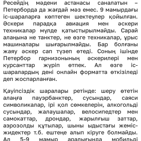
Ресейдің мәдени астанасы саналатын –
Петерборда да жағдай мәз емес. 9 мамырдағы
іс-шараларға көптеген шектеулер қойылған.
Әскери парадқа авиация мен әскери
техникалар мүлде қатыстырылмайды. Сарай
алаңына не танктер, не өзге техникалар, ұрыс
машиналары шығарылмайды. Бар болғаны
жаяу әскер сап түзеп өтеді. Соның ішінде
Петербор гарнизонының әскерилері мен
курсанттар жүріп өтпек. Ал өзге іс-
шаралардың дені онлайн форматта өткізіледі
деп жоспарланған.
Қауіпсіздік шаралары ретінде: шеру өтетін
алаңға пауэрбанктер, сусындар, саяси
символикалар, ірі қол сөмкелерін, алкогольді
сусындар, жалаушалар, велосипедтер мен
самокаттар, дрондар, жарылғыш заттар,
аэрозолды құтылар, шыны ыдыстағы жеміс-
жидектер т.б. ештеңе алып кіруге болмайды.
Ал 5-9 мамыр аралығында мобильді