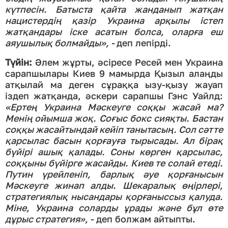
күтпесін
. Батыста қайта жанданып жатқан
нацистердің қазір Украина арқылы істеп
жатқандары іске асатын болса, оларға еш
аяушылық болмайды», -
деп лепірді.
Түйін:
Әлем жұрты, әсіресе Ресей мен Украина
сарапшылары Киев 9 мамырда Қызыл алаңды
атқылай ма деген сұраққа ызу-қызу жауап
іздеп жатқанда, әскери сарапшы Гэнс Уайлд:
«Ертең Украина Мәскеуге соққы жасай ма?
Менің ойымша жоқ. Соғыс бокс сияқты. Бастан
соққы жасайтындай кейіп танытасың. Сол сәтте
қарсылас басын қорғауға тырысады. Ал бірақ
бүйірі ашық қалады. Соны көрген қарсылас,
соққыны бүйірге жасайды. Киев те солай етеді.
Путин үрейленіп, барлық әуе қорғанысын
Мәскеуге жинап алды. Шекаралық өңірлері,
стратегиялық нысандары қорғаныссыз қалуда.
Міне, Украина соларды ұрады және бұл өте
дұрыс стратегия
», -
деп болжам айтыпты.