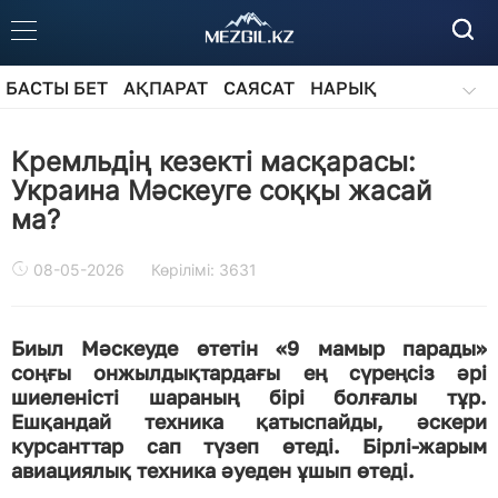
БАСТЫ БЕТ
АҚПАРАТ
САЯСАТ
НАРЫҚ
ҚОҒАМ
БІЛІМ
АЙДАРЛАР
Кремльдің кезекті масқарасы:
Украина Мәскеуге соққы жасай
ма?
08-05-2026
Көрілімі: 3631
Биыл Мәскеуде өтетін «9 мамыр парады»
соңғы онжылдықтардағы ең сүреңсіз әрі
шиеленісті шараның бірі болғалы тұр.
Ешқандай техника қатыспайды, әскери
курсанттар сап түзеп өтеді. Бірлі-жарым
авиациялық техника әуеден ұшып өтеді.