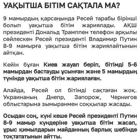
УАҚЫТША БІТІМ САҚТАЛА МА?
9 мамырдың қарсаңында Ресей тарабы бірінші
болып уақытша бітім жариялады. АҚШ
президенті Дональд Трамппен телефон арқылы
сөйлескен Ресей президенті Владимир Путин
8-9 мамырға уақытша бітім жариялайтынын
айтқан.
Кейін бұған
Киев жауап беріп, бітімді 5-6
мамырдан бастауды ұсынған және 5 мамырдың
түнінде уақытша бітім жариялаған.
Алайда, Ресей ол бітімді сақтаған жоқ.
Украинаның Днепр, Запорож, Чернигов
облыстарына зымыранмен соққылар жасады.
Осыдан соң, күні кеше Ресей президенті Путин
8-9 мамыр күндеріне уақытша бітім жасап,
ұрыс қимылдарын майданның барлық шебінде
тоқтататынын айтты.