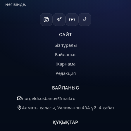
негізінде.
САЙТ
Біз туралы
Байланыс
Жарнама
Редакция
БАЙЛАНЫС
nurgeldi.usbanov@mail.ru
Алматы қаласы, Уәлиханов 43А үй. 4 қабат
ҚҰҚЫҚТАР