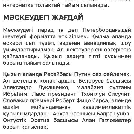
интернетке толықтай тыйым салынады.
МӘСКЕУДЕГІ ЖАҒДАЙ
Мәскеудегі парад та дәл Петербордағыдай
шектеулі форматта өткізілмек. Қылыз алаңда
әскери сап түзеп, аздаған авиациялық шоу
ұйымдастырылмақ. Ал шектеулер еш өзгеріссіз
қайталанады. Қызыл алаңға тіпті сусынмен
барыға тыйым салынады.
Қызыл алаңда Ресейбасы Путин сөз сөйлемек.
Ал шетелдік қонақтардан: Белорусь басшысы
Александр Лукашенко, Малайзия сұлтаны
Ибраһим, Лаос президенті Тхонглун Сисулит,
Словакия премьері Роберт Фицо барса, әлемде
ешкім мойындамаған квазимемлекеттік
құрылымдардан – Абхаз басшысы Бадра Гунба,
Оңтүстік Осетия басшысы Алан Гагловевтер
барып қатыспақ.