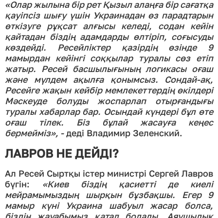
«Олар жылына бір рет Қызыл алаңға бір сағатқа
қауіпсіз шығу үшін Украинадан өз парадтарын
өткізуге рұқсат алғысы келеді, содан кейін
қайтадан біздің адамдарды өлтіріп, соғысуды
көздейді. Ресейліктер қазірдің өзінде 9
мамырдан кейінгі соққылар туралы сөз етіп
жатыр. Ресей басшылығының логикасы оғаш
және мүлдем ақылға қонымсыз. Сондай-ақ,
Ресейге жақын кейбір мемлекеттердің өкілдері
Мәскеуде болуды жоспарлап отырғандығы
туралы хабарлар бар. Осындай күндері бұл өте
оғаш тілек. Біз бұлай жасауға кеңес
бермейміз»,
-
деді Владимир Зеленский.
ЛАВРОВ НЕ ДЕЙДІ?
Ал Ресей Сыртқы істер министрі Сергей Лавров
бүгін:
«Киев біздің қасиетті де киелі
мейрамымыздың шырқын бұзбақшы.
Егер 9
мамыр күні Украина шабуыл жасар болса,
біздің жауабымыз қатал болады. Аяушылық