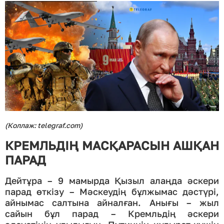
(Коллаж: telegraf.com)
КРЕМЛЬДІҢ МАСҚАРАСЫН АШҚАН
ПАРАД
Дейтұра – 9 мамырда Қызыл алаңда әскери
парад өткізу – Мәскеудің бұлжымас дәстүрі,
айнымас салтына айналған. Анығы – жыл
сайын бұл парад – Кремльдің әскери