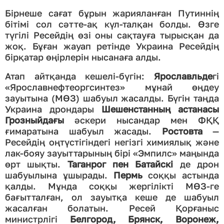
Бірнеше сағат бұрын жарияланған Путиннің
бітімі сол сәтте-ақ күл-талқан болды. Өзге
түгілі Ресейдің өзі оны сақтауға тырысқан да
жоқ. Бұған жауап ретінде Украина Ресейдің
бірқатар өңірлерін нысанаға алды.
Атап айтқанда кешелі-бүгін:
Ярославльде
гі
«Ярославнефтеоргсинтез» мұнай өңдеу
зауытына (МӨЗ) шабуыл жасалды. Бүгін таңда
Украина дрондары
Шешенстанның астанасы
Грозныйдағы
әскери нысандар мен ФҚҚ
ғимаратына шабуыл жасады.
Ростовта
—
Ресейдің оңтүстігіндегі негізгі химиялық және
лак-бояу зауыттарының бірі «Эмпилс» маңында
өрт шықты.
Таганрог пен Батайскі
де дрон
шабуылына ұшырады.
Пермь
соққы астында
қалды. Мұнда соққы жергілікті МӨЗ-ге
бағытталған, ол зауытқа кеше де шабуыл
жасалған болатын. Ресей Қорғаныс
министрлігі
Белгород, Брянск, Воронеж,