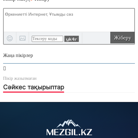
Жіберу
Жаңа пікірлер
Пікір жазылмаған
Сәйкес тақырыптар