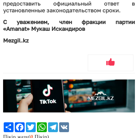
предоставить официальный ответ в
установленные законодательством сроки.
С уважением,
член фракции партии
«Amanat»
Мукаш Искандиров
Mezgil.kz
Share
Facebook
Twitter
WhatsApp
Telegram
VK
0
Пікір жазу(
Пікір)