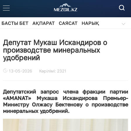
БАСТЫ БЕТ
АҚПАРАТ
САЯСАТ
НАРЫҚ
ҚОҒАМ
БІЛІМ
АЙДАРЛАР
Депутат Мукаш Искандиров о
производстве минеральных
удобрений
13-05-2026
Көрілімі: 2321
Депутатский запрос члена фракции партии
«AMANAT» Мукаша Искандирова Премьер-
Министру Олжасу Бектенову о производстве
минеральных удобрений.