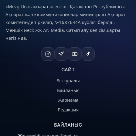
«Mezgil.kz» ақпарат агенттігі Қазақстан Республикасы
Ақпарат және коммуникациялар министрлігі Ақпарат
комитетінде тіркеліп, №16876-ИА куәлігі берілді.
Меншік иесі: ЖК AN Media. Сатып алу келісімшарты
негізінде.
САЙТ
Біз туралы
Байланыс
Жарнама
Редакция
БАЙЛАНЫС
nurgeldi.usbanov@mail.ru