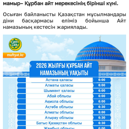
мамыр– Құрбан айт мерекесінің бірінші күні.
Осыған байланысты Қазақстан мұсылмандары
діни басқармасы еліміз бойынша Айт
намазының кестесін жариялады.