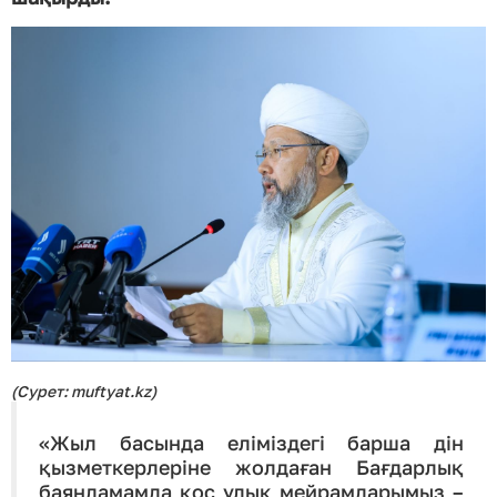
(Сурет: muftyat.kz)
«Жыл басында еліміздегі барша дін
қызметкерлеріне жолдаған Бағдарлық
баяндамамда қос ұлық мейрамдарымыз –