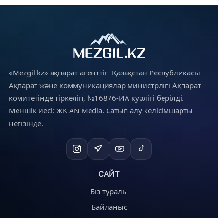
«Mezgil.kz» ақпарат агенттігі Қазақстан Республикасы
Ақпарат және коммуникациялар министрлігі Ақпарат
комитетінде тіркеліп, №16876-ИА куәлігі берілді.
Меншік иесі: ЖК AN Media. Сатып алу келісімшарты
негізінде.
САЙТ
Біз туралы
Байланыс