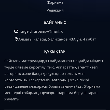
Жарнама
Редакция
БАЙЛАНЫС
nurgeldi.usbanov@mail.ru
Алматы қаласы, Уәлиханов 43А үй. 4 қабат
ҚҰҚЫҚТАР
Сайттағы материалдарды пайдаланған жағдайда міндетті
түрде сілтеме көрсетілуі тиіс. Ақпараттық агенттіктегі
авторлық және басқа да құқықтар толығымен
қорғалатынын ескертеміз. Автордың жеке пікірі
редакцияның көзқарасы болып саналмайды. Жарнама
мен түрлі хабарландыруларға жарнама беруші тарап
жауапты.