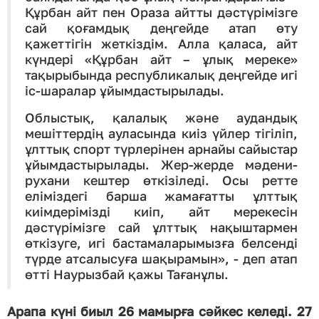
Құрбан айт пен Ораза айтты дәстүрімізге
сай қоғамдық деңгейде атап өту
қажеттігін жеткіздім. Алла қаласа, айт
күндері «Құрбан айт – ұлық мереке»
тақырыбында республикалық деңгейде игі
іс-шаралар ұйымдастырылады.
Облыстық, қалалық және аудандық
мешіттердің ауласында киіз үйлер тігіліп,
ұлттық спорт түрлерінен арнайы сайыстар
ұйымдастырылады. Жер-жерде мәдени-
рухани кештер өткізіледі. Осы ретте
еліміздегі барша жамағатты ұлттық
киімдерімізді киіп, айт мерекесін
дәстүрімізге сай ұлттық нақыштармен
өткізуге, игі бастамаларымызға белсенді
түрде атсалысуға шақырамын», - деп атап
өтті Наурызбай қажы Тағанұлы.
Арапа күні биыл 26 мамырға сәйкес келеді. 27