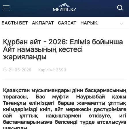
БАСТЫ БЕТ
АҚПАРАТ
САЯСАТ
НАРЫҚ
ҚОҒАМ
БІЛІМ
АЙДАРЛАР
Құрбан айт - 2026: Еліміз бойынша
Айт намазының кестесі
жарияланды
21-05-2026
Көрілімі: 3590
Қазақстан мұсылмандары діни басқармасының
төрағасы, Бас мүфти Наурызбай қажы
Тағанұлы еліміздегі барша жамағатты ұлттық
киімдерімізді киіп, айт мерекесін дәстүрімізге
сай ұлттық нақыштармен өткізуге, игі
бастамаларымызға белсенді түрде атсалысуға
шақырды.