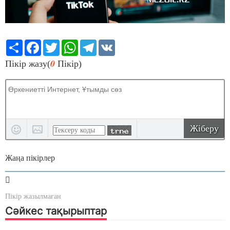
Share
Facebook
Twitter
WhatsApp
Telegram
VK
0
Пікір жазу(
Пікір)
Жіберу
Жаңа пікірлер
Пікір жазылмаған
Сәйкес тақырыптар