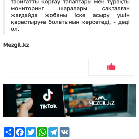
табиғатты қорғау талаптары мен тұрақты
мониторинг шаралары сақталған
жағдайда жобаны іске асыру үшін
қарастыруға болатынын көрсетеді, - деді
ол.
Mezgil.kz
Share
Facebook
Twitter
WhatsApp
Telegram
VK