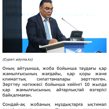
(Сурет: adyrna.kz)
Оның айтуынша, жоба бойынша таудағы қар
жамылғысының жағдайы, қар қоры және
климаттық сипаттамалары зерттелген.
Зерттеу нәтижесі бойынша кейінгі 10 жылда
қар жамылғысының айтарлықтай өзгерісі
байқалмаған.
Сондай-ақ жобаның мұздықтарға ықтимал