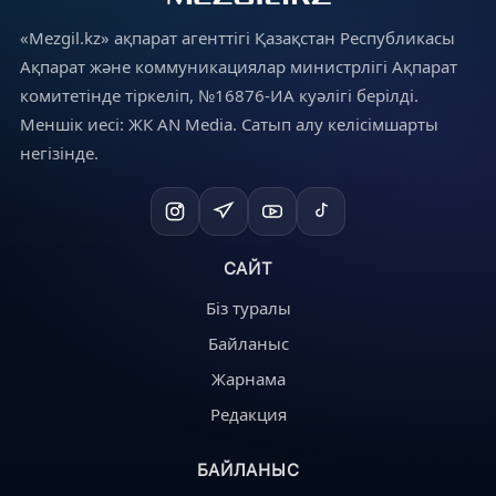
«Mezgil.kz» ақпарат агенттігі Қазақстан Республикасы
Ақпарат және коммуникациялар министрлігі Ақпарат
комитетінде тіркеліп, №16876-ИА куәлігі берілді.
Меншік иесі: ЖК AN Media. Сатып алу келісімшарты
негізінде.
САЙТ
Біз туралы
Байланыс
Жарнама
Редакция
БАЙЛАНЫС