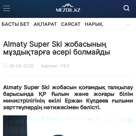
БАСТЫ БЕТ
АҚПАРАТ
САЯСАТ
НАРЫҚ
ҚОҒАМ
БІЛІМ
АЙДАРЛАР
Almaty Super Ski жобасының
мұздықтарға әсері болмайды
26-05-2026
Көрілімі: 1163
Almaty Super Ski жобасын қоғамдық талқылау
барысында ҚР Ғылым және жоғары білім
министрілігінің өкілі Ержан Күлдеев ғылыми
зерттеулердің нәтижесімен бөлісті.