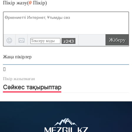
0
Пікір жазу(
Пікір)
Жіберу
Жаңа пікірлер
Пікір жазылмаған
Сәйкес тақырыптар