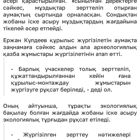
әсері қарастырылған. Ұсынылған деректерге
сәйкес, мұздықтар зерттеліп отырған
аумақтың сыртында орналасқан. Сондықтан
жобаны іске асыру мұздықтардың жағдайына
тікелей әсер етпейді.
Ержан Күлдеев құрылыс жүргізілетін аумақта
заңнамаға сәйкес алдын ала археологиялық
қазба жұмыстары жүргізілетінін атап өтті.
- Барлық учаскелер толық зерттеліп,
құжаттандырылғаннан кейін ғана
құрылыс-монтаждау жұмыстарын
жүргізуге рұқсат беріледі, - деді ол.
Оның айтуынша, тұрақты экологиялық
бақылау болған жағдайда жобаны іске асыру
экологиялық тұрғыдан рұқсат етіледі.
- Жүргізілген зерттеу нәтижелері