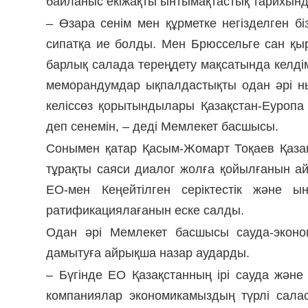
байланыс екіжақты ынтымақтастық тарихындағ
– Өзара сенім мен құрметке негізделген 
сипатқа ие болды. Мен Брюссельге сан қ
барлық салада тереңдету мақсатында келді
меморандумдар ықпалдастықты одан әрі ныға
келіссөз қорытындылары Қазақстан-Еуроп
деп сенемін, – деді Мемлекет басшысы.
Сонымен қатар Қасым-Жомарт Тоқаев Қаза
тұрақты саяси диалог жолға қойылғанын айт
ЕО-мен Кеңейтілген серіктестік және ын
ратификациялағанын еске салды.
Одан әрі Мемлекет басшысы сауда-эконо
дамытуға айрықша назар аударды.
– Бүгінде ЕО Қазақстанның ірі сауда және
компаниялар экономикамыздың түрлі сала