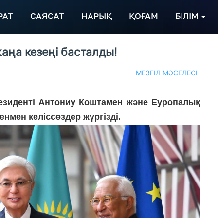
РАТ
САЯСАТ
НАРЫҚ
ҚОҒАМ
БІЛІМ
жаңа кезеңі басталды!
МЕЗГІЛ МӘСЕЛЕСІ
зиденті Антониу Коштамен және Еуропалық
нмен келіссөздер жүргізді.