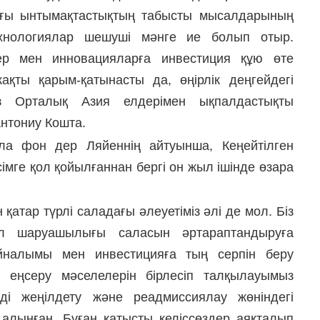
ағы ынтымақтастықтың табысты мысалдарының
технологиялар шешуші мәнге ие болып отыр.
ер мен инновацияларға инвестиция құю өте
ақты қарым-қатынасты да, өңірлік деңгейдегі
з Орталық Азия елдерімен ықпалдастықты
Антониу Кошта.
ла фон дер Ляйеннің айтуынша, Кеңейтілген
сімге қол қойылғаннан бергі он жыл ішінде өзара
қатар түрлі саладағы әлеуетіміз әлі де мол. Біз
ыл шаруашылығы саласын әртараптандыруға
айналымы мен инвестицияға тың серпін беру
ді еңсеру мәселелерін бірлесіп талқылауымыз
ді жеңілдету және реадмиссиялау жөніндегі
 алынған. Бұған қатысты келіссөздер аяқталып