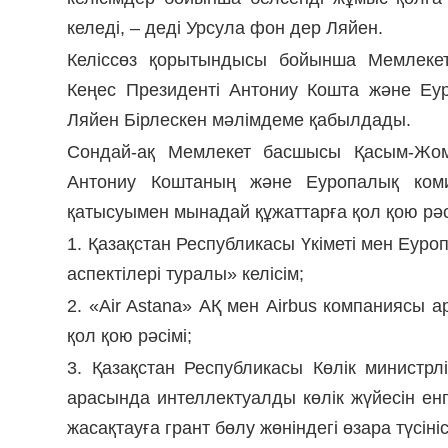
келеді, – деді Урсула фон дер Ляйен.
Келіссөз қорытындысы бойынша Мемлеке
Кеңес Президенті Антониу Кошта және Еу
Ляйен Бірлескен мәлімдеме қабылдады.
Сондай-ақ Мемлекет басшысы Қасым-Жома
Антониу Коштаның және Еуропалық коми
қатысуымен мынадай құжаттарға қол қою рәсі
1. Қазақстан Республикасы Үкіметі мен Еу
аспектілері туралы» келісім;
2. «Air Astana» АҚ мен Airbus компаниясы 
қол қою рәсімі;
3. Қазақстан Республикасы Көлік министрл
арасында интеллектуалды көлік жүйесін е
жасақтауға грант бөлу жөніндегі өзара түсін