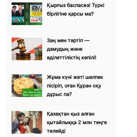
Қырғыз баспасөзі Түркі
бірлігіне қарсы ма?
Заң мен тәртіп —
дамудың және
әділеттіліктің кепілі!
Жұма күні жеті шелпек
пісіріп, оған Құран оқу
дұрыс па?
Қазақтан қыз алған
қытайлыққа 2 млн теңге
төлейді