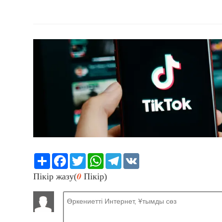
Share
Facebook
Twitter
WhatsApp
Telegram
VK
0
Пікір жазу(
Пікір)