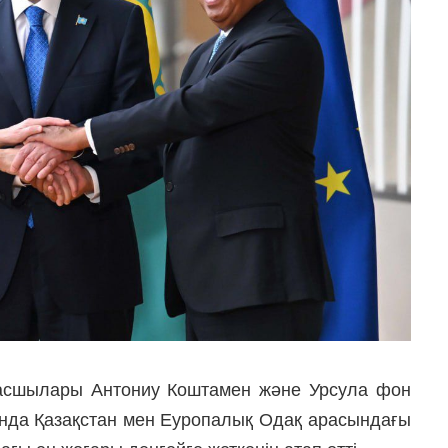
асшылары Антониу Коштамен және Урсула фон
ында Қазақстан мен Еуропалық Одақ арасындағы