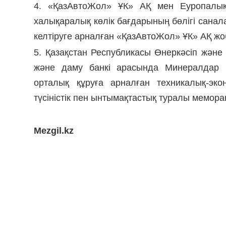
4. «ҚазАвтоЖол» ҰК» АҚ мен Еуропалық
халықаралық көлік бағдарының бөлігі санал
келтіруге арналған «ҚазАвтоЖол» ҰК» АҚ ж
5. Қазақстан Республикасы Өнеркәсіп және
және даму банкі арасында Минералдар м
орталық құруға арналған техникалық-эко
түсіністік пен ынтымақтастық туралы мемора
Mezgil.kz