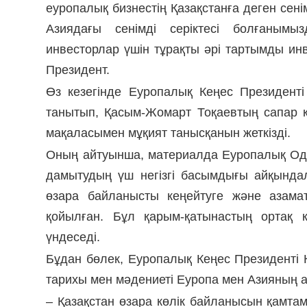
еуропалық бизнестің Қазақстанға деген сен
Азиядағы сенімді серіктесі болғанымы
инвесторлар үшін тұрақты әрі тартымды ин
Президент.
Өз кезегінде Еуропалық Кеңес Президент
танытып, Қасым-Жомарт Тоқаевтың сапар 
мақаласымен мұқият танысқанын жеткізді.
Оның айтуынша, материалда Еуропалық Од
дамытудың үш негізгі басымдығы айқындал
өзара байланысты кеңейтуге және азамат
қойылған. Бұл қарым-қатынастың ортақ к
үндеседі.
Бұдан бөлек, Еуропалық Кеңес Президенті 
тарихы мен мәдениеті Еуропа мен Азияның 
– Қазақстан өзара көлік байланысын қамта