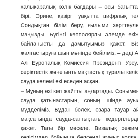
халықаралық көлік бағдары – осы бағытт
бірі. Әрине, қазіргі уақытта цифрлық 
Сондықтан білім беру, ғылыми зерттеул
маңызды. Бүгінгі көпполярлы әлемде екіж
байланысты да дамытуымыз қажет. Бі
жалғастыруға шын мәнінде бейілміз, – деді 
Ал Еуропалық Комиссия Президенті Урсу
серіктестік және ынтымақтастық туралы келі
сауда көлемі екі еседен асқан.
– Мұның өзі көп жайтты аңғартады. Сонымен 
сауда қатынастарын, соның ішінде ау
мүдделіміз. Бұдан бөлек, өзара тауар 
мақсатында сауда-саттықтағы кедергілер
қажет. Тағы бір мәселе. Визалық режим
келісімдер бойынша белсенді жұмыс қолға