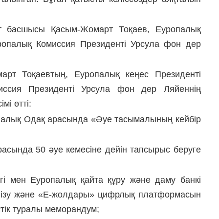
т басшысы Қасым-Жомарт Тоқаев, Еуропалық
ропалық Комиссия Президенті Урсула фон дер
рт Тоқаевтың, Еуропалық кеңес Президенті
ссия Президенті Урсула фон дер Ляйеннің
мі өтті:
ропалық Одақ арасында «Әуе тасымалының кейбір
арасында 50 әуе кемесіне дейін тапсырыс беруге
ігі мен Еуропалық қайта құру және даму банкі
нгізу және «Е-жолдары» цифрлық платформасын
істік туралы меморандум;