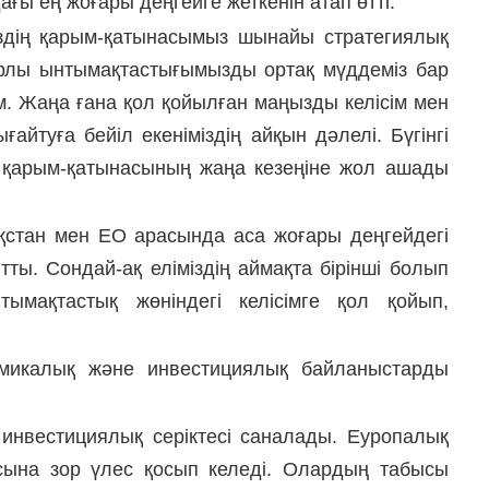
ы ең жоғары деңгейге жеткенін атап өтті.
біздің қарым-қатынасымыз шынайы стратегиялық
ырлы ынтымақтастығымызды ортақ мүддеміз бар
м. Жаңа ғана қол қойылған маңызды келісім мен
йтуға бейіл екеніміздің айқын дәлелі. Бүгінгі
а қарым-қатынасының жаңа кезеңіне жол ашады
қстан мен ЕО арасында аса жоғары деңгейдегі
ты. Сондай-ақ еліміздің аймақта бірінші болып
тымақтастық жөніндегі келісімге қол қойып,
микалық және инвестициялық байланыстарды
 инвестициялық серіктесі саналады. Еуропалық
сына зор үлес қосып келеді. Олардың табысы