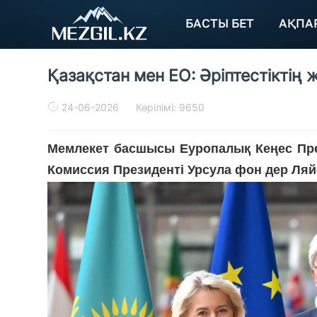
БАСТЫ БЕТ
АҚПА
Қазақстан мен ЕО: Әріптестіктің 
24-06-2026
Көрілімі: 9650
Мемлекет басшысы Еуропалық Кеңес Пре
Комиссия Президенті Урсула фон дер Ляйе