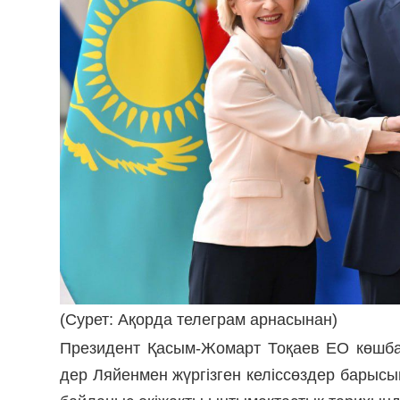
(Сурет: Ақорда телеграм арнасынан)
Президент Қасым-Жомарт Тоқаев ЕО көшб
дер Ляйенмен жүргізген келіссөздер барыс