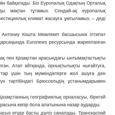
імін байқатады. Біз Еуропалық Одақтың Орталық
зды мақтан тұтамыз. Сондай-ақ еуропалық
вестициялық климат жасауға ұмтыламыз, – деді
і Антониу Кошта Мемлекет басшысына ілтипат
қарсаңында Euronews ресурсында жарияланған
ақ пен Қазақстан арасындағы ынтымақтастықты
ған. Атап айтқанда, орнықтылықты нығайтуға,
тар үшін тың мүмкіндіктерге жол ашуға ден
үн тәртібіндегі Брюссельдің ұстанымдарымен
Қазақстанның географиялық орналасуы, бірегей
арасына көпір бола алатынына назар аударды.
масыз етуде басты дәліз саналады. Транскаспий