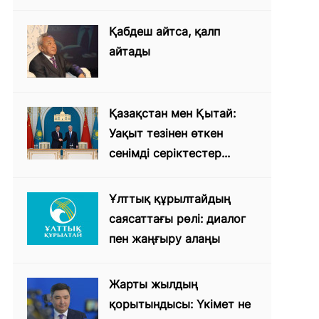
Қабдеш айтса, қалп
айтады
Қазақстан мен Қытай:
Уақыт тезінен өткен
сенімді серіктестер...
Ұлттық құрылтайдың
саясаттағы рөлі: диалог
пен жаңғыру алаңы
Жарты жылдың
қорытындысы: Үкімет не