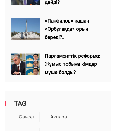
дейді?
«Панфилов» қашан
«Орбұлаққа» орын
береді?...
Парламенттік реформа:
Жұмыс тобына кімдер
мүше болды?
TAG
Саясат
Ақпарат