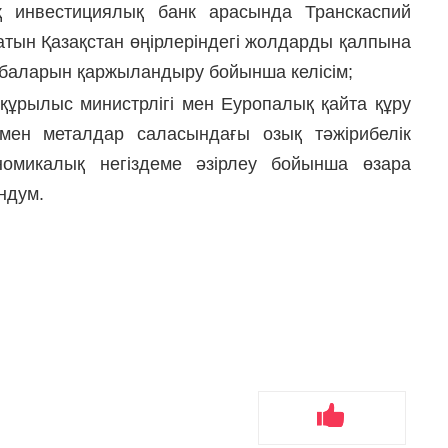
 инвестициялық банк арасында Транскаспий
атын Қазақстан өңірлеріндегі жолдарды қалпына
обаларын қаржыландыру бойынша келісім;
 құрылыс министрлігі мен Еуропалық қайта құру
ен металдар саласындағы озық тәжірибелік
номикалық негіздеме әзірлеу бойынша өзара
ндум.