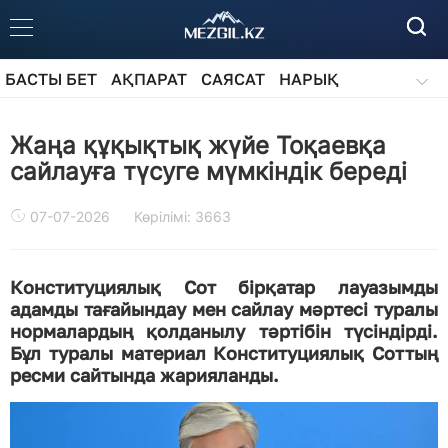
БАСТЫ БЕТ
АҚПАРАТ
САЯСАТ
НАРЫҚ
ҚОҒАМ
БІЛІМ
АЙДАРЛАР
Жаңа құқықтық жүйе Тоқаевқа
сайлауға түсуге мүмкіндік береді
07-07-2026
Көрілімі: 3663
Конституциялық Сот бірқатар лауазымды
адамды тағайындау мен сайлау мәртесі туралы
нормалардың қолданылу тәртібін түсіндірді.
Бұл туралы материал Конституциялық Соттың
ресми сайтында жарияланды.