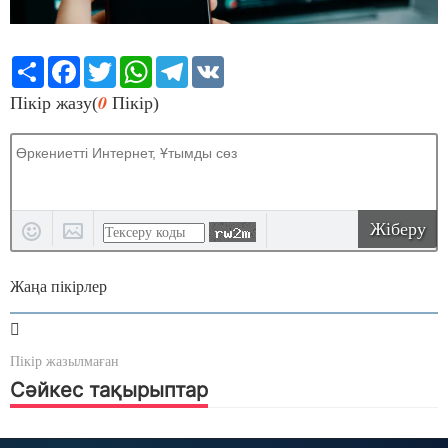
Share
Facebook
Twitter
WhatsApp
Telegram
VK
0
Пікір жазу(
Пікір)
Жіберу
Жаңа пікірлер
Пікір жазылмаған
Сәйкес тақырыптар