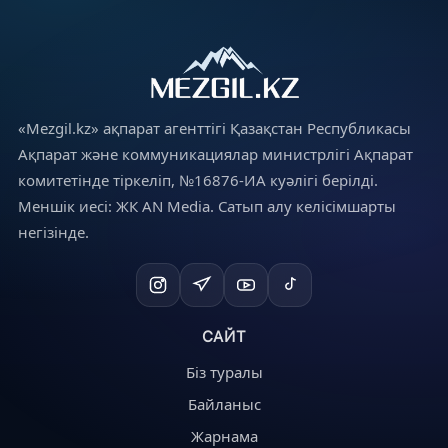
«Mezgil.kz» ақпарат агенттігі Қазақстан Республикасы
Ақпарат және коммуникациялар министрлігі Ақпарат
комитетінде тіркеліп, №16876-ИА куәлігі берілді.
Меншік иесі: ЖК AN Media. Сатып алу келісімшарты
негізінде.
САЙТ
Біз туралы
Байланыс
Жарнама