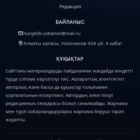
Редакция
БАЙЛАНЫС
nurgeldi.usbanov@mail.ru
Алматы қаласы, Уәлиханов 43А үй. 4 қабат
ҚҰҚЫҚТАР
Сайттағы материалдарды пайдаланған жағдайда міндетті
түрде сілтеме көрсетілуі тиіс. Ақпараттық агенттіктегі
авторлық және басқа да құқықтар толығымен
қорғалатынын ескертеміз. Автордың жеке пікірі
редакцияның көзқарасы болып саналмайды. Жарнама
мен түрлі хабарландыруларға жарнама беруші тарап
жауапты.