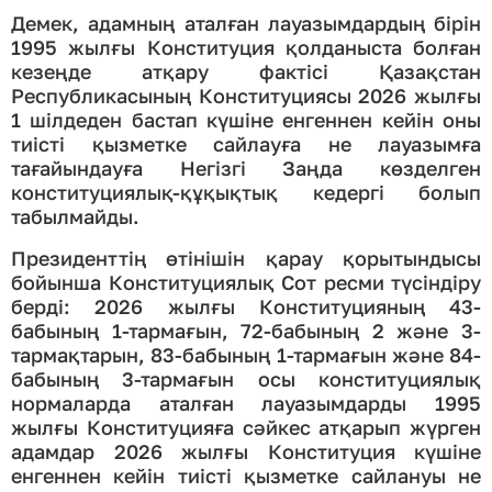
Демек, адамның аталған лауазымдардың бірін
1995 жылғы Конституция қолданыста болған
кезеңде атқару фактісі Қазақстан
Республикасының Конституциясы 2026 жылғы
1 шілдеден бастап күшіне енгеннен кейін оны
тиісті қызметке сайлауға не лауазымға
тағайындауға Негізгі Заңда көзделген
конституциялық-құқықтық кедергі болып
табылмайды.
Президенттің өтінішін қарау қорытындысы
бойынша Конституциялық Сот ресми түсіндіру
берді: 2026 жылғы Конституцияның 43-
бабының 1-тармағын, 72-бабының 2 және 3-
тармақтарын, 83-бабының 1-тармағын және 84-
бабының 3-тармағын осы конституциялық
нормаларда аталған лауазымдарды 1995
жылғы Конституцияға сәйкес атқарып жүрген
адамдар 2026 жылғы Конституция күшіне
енгеннен кейін тиісті қызметке сайлануы не