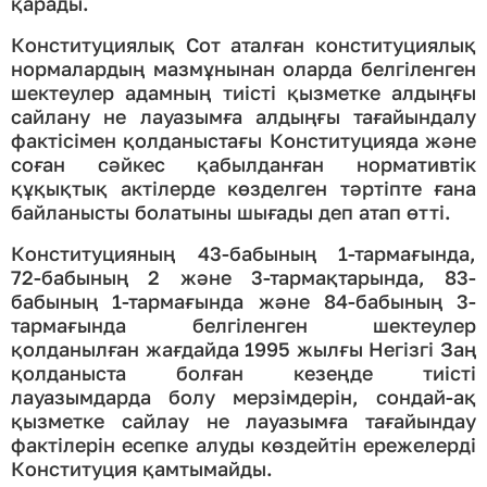
қарады.
Конституциялық Сот аталған конституциялық
нормалардың мазмұнынан оларда белгіленген
шектеулер адамның тиісті қызметке алдыңғы
сайлану не лауазымға алдыңғы тағайындалу
фактісімен қолданыстағы Конституцияда және
соған сәйкес қабылданған нормативтік
құқықтық актілерде көзделген тәртіпте ғана
байланысты болатыны шығады деп атап өтті.
Конституцияның 43-бабының 1-тармағында,
72-бабының 2 және 3-тармақтарында, 83-
бабының 1-тармағында және 84-бабының 3-
тармағында белгіленген шектеулер
қолданылған жағдайда 1995 жылғы Негізгі Заң
қолданыста болған кезеңде тиісті
лауазымдарда болу мерзімдерін, сондай-ақ
қызметке сайлау не лауазымға тағайындау
фактілерін есепке алуды көздейтін ережелерді
Конституция қамтымайды.