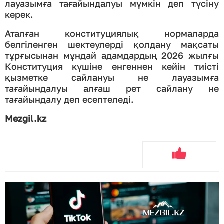
лауазымға тағайындалуы мүмкін деп түсіну
керек.
Аталған конституциялық нормаларда
белгіленген шектеулерді қолдану мақсаты
тұрғысынан мұндай адамдардың 2026 жылғы
Конституция күшіне енгеннен кейін тиісті
қызметке сайлануы не лауазымға
тағайындалуы алғаш рет сайлану не
тағайындалу деп есептеледі.
Mezgil.kz