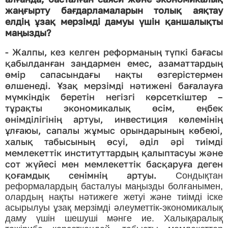
жаңғырту бағдарламаларын толық аяқтау
елдің ұзақ мерзімді дамуы үшін қаншалықты
маңызды?
- Жалпы, кез келген реформаның түпкі бағасы
қабылданған заңдармен емес, азаматтардың
өмір сапасындағы нақты өзгерістермен
өлшенеді. Ұзақ мерзімді нәтижені бағалауға
мүмкіндік беретін негізгі көрсеткіштер –
тұрақты экономикалық өсім, еңбек
өнімділігінің артуы, инвестиция көлемінің
ұлғаюы, сапалы жұмыс орындарының көбеюі,
халық табысының өсуі, әділ әрі тиімді
мемлекеттік институттардың қалыптасуы және
сот жүйесі мен мемлекеттік басқаруға деген
қоғамдық сенімнің артуы.
Сондықтан
реформалардың басталуы маңызды болғанымен,
олардың нақты нәтижеге жетуі және тиімді іске
асырылуы ұзақ мерзімді әлеуметтік-экономикалық
даму үшін шешуші мәнге ие. Халықаралық