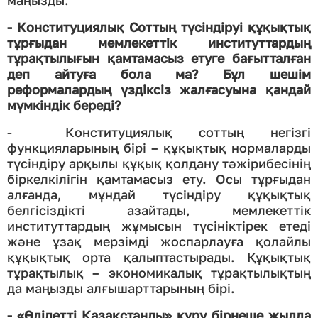
маңызды.
- Конституциялық Соттың түсіндіруі құқықтық
тұрғыдан мемлекеттік институттардың
тұрақтылығын қамтамасыз етуге бағытталған
деп айтуға бола ма? Бұл шешім
реформалардың үздіксіз жалғасуына қандай
мүмкіндік береді?
- Конституциялық соттың негізгі
функцияларының бірі – құқықтық нормаларды
түсіндіру арқылы құқық қолдану тәжірибесінің
біркелкілігін қамтамасыз ету. Осы тұрғыдан
алғанда, мұндай түсіндіру құқықтық
белгісіздікті азайтады, мемлекеттік
институттардың жұмысын түсініктірек етеді
және ұзақ мерзімді жоспарлауға қолайлы
құқықтық орта қалыптастырады. Құқықтық
тұрақтылық – экономикалық тұрақтылықтың
да маңызды алғышарттарының бірі.
- «Әділетті Қазақстанды» құру бірнеше жылда