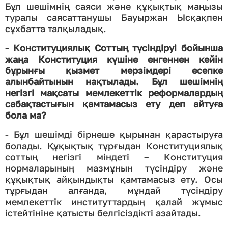
Бұл шешімнің саяси және құқықтық маңызы
туралы саясаттанушы Бауыржан Ысқақпен
сұхбатта талқыладық.
- Конституциялық Соттың түсіндіруі бойынша
жаңа Конституция күшіне енгеннен кейін
бұрынғы қызмет мерзімдері есепке
алынбайтынын нақтылады. Бұл шешімнің
негізгі мақсаты мемлекеттік реформалардың
сабақтастығын қамтамасыз ету деп айтуға
бола ма?
- Бұл шешімді бірнеше қырынан қарастыруға
болады. Құқықтық тұрғыдан Конституциялық
соттың негізгі міндеті – Конституция
нормаларының мазмұнын түсіндіру және
құқықтық айқындықты қамтамасыз ету. Осы
тұрғыдан алғанда, мұндай түсіндіру
мемлекеттік институттардың қалай жұмыс
істейтініне қатысты белгісіздікті азайтады.