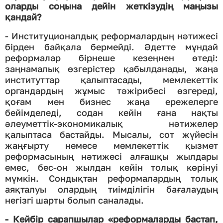
оларды соңына дейін жеткізудің маңызы
қандай?
- Институционалдық реформалардың нәтижесі
бірден байқала бермейді. Әдетте мұндай
реформалар бірнеше кезеңнен өтеді:
заңнамалық өзгерістер қабылданады, жаңа
институттар қалыптасады, мемлекеттік
органдардың жұмыс тәжірибесі өзгереді,
қоғам мен бизнес жаңа ережелерге
бейімделеді, содан кейін ғана нақты
әлеуметтік-экономикалық нәтижелер
қалыптаса бастайды. Мысалы, сот жүйесін
жаңғырту немесе мемлекеттік қызмет
реформасының нәтижесі алғашқы жылдары
емес, бес-он жылдан кейін толық көрінуі
мүмкін. Сондықтан реформалардың толық
аяқталуы олардың тиімділігін бағалаудың
негізгі шарты болып саналады.
- Кейбір сарапшылар «реформаларды бастап,