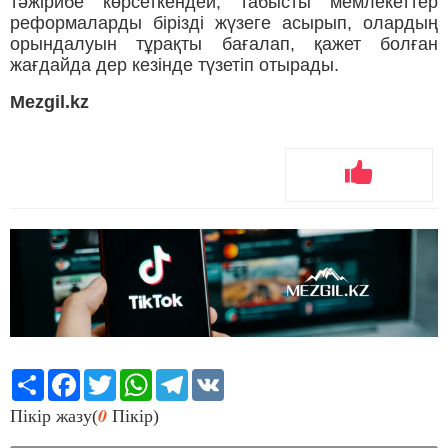
тәжірибе көрсеткендей, табысты мемлекеттер
реформаларды бірізді жүзеге асырып, олардың
орындалуын тұрақты бағалап, қажет болған
жағдайда дер кезінде түзетіп отырады.
Mezgil.kz
Share
Facebook
Twitter
WhatsApp
Telegram
VK
0
Пікір жазу(
Пікір)