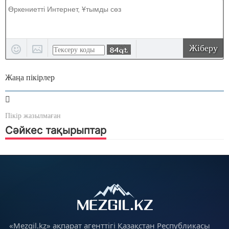
Жіберу
Жаңа пікірлер
Пікір жазылмаған
Сәйкес тақырыптар
«Mezgil.kz» ақпарат агенттігі Қазақстан Республикасы