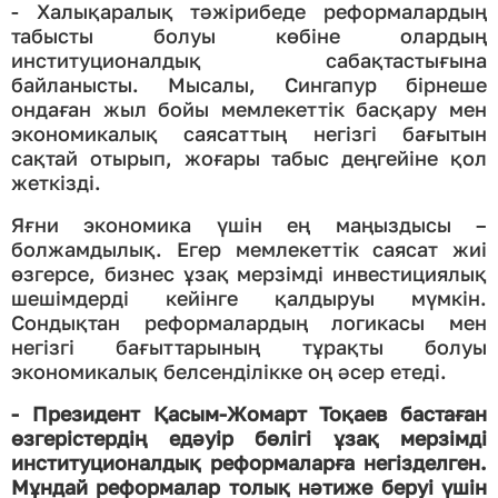
- Халықаралық тәжірибеде реформалардың
табысты болуы көбіне олардың
институционалдық сабақтастығына
байланысты. Мысалы, Сингапур бірнеше
ондаған жыл бойы мемлекеттік басқару мен
экономикалық саясаттың негізгі бағытын
сақтай отырып, жоғары табыс деңгейіне қол
жеткізді.
Яғни экономика үшін ең маңыздысы –
болжамдылық. Егер мемлекеттік саясат жиі
өзгерсе, бизнес ұзақ мерзімді инвестициялық
шешімдерді кейінге қалдыруы мүмкін.
Сондықтан реформалардың логикасы мен
негізгі бағыттарының тұрақты болуы
экономикалық белсенділікке оң әсер етеді.
- Президент Қасым-Жомарт Тоқаев бастаған
өзгерістердің едәуір бөлігі ұзақ мерзімді
институционалдық реформаларға негізделген.
Мұндай реформалар толық нәтиже беруі үшін