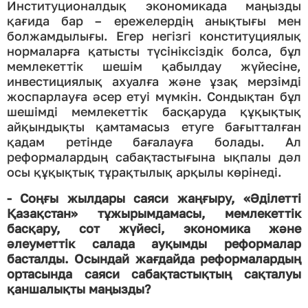
Институционалдық экономикада маңызды
қағида бар – ережелердің анықтығы мен
болжамдылығы. Егер негізгі конституциялық
нормаларға қатысты түсініксіздік болса, бұл
мемлекеттік шешім қабылдау жүйесіне,
инвестициялық ахуалға және ұзақ мерзімді
жоспарлауға әсер етуі мүмкін. Сондықтан бұл
шешімді мемлекеттік басқаруда құқықтық
айқындықты қамтамасыз етуге бағытталған
қадам ретінде бағалауға болады. Ал
реформалардың сабақтастығына ықпалы дәл
осы құқықтық тұрақтылық арқылы көрінеді.
- Соңғы жылдары саяси жаңғыру, «Әділетті
Қазақстан» тұжырымдамасы, мемлекеттік
басқару, сот жүйесі, экономика және
әлеуметтік салада ауқымды реформалар
басталды. Осындай жағдайда реформалардың
ортасында саяси сабақтастықтың сақталуы
қаншалықты маңызды?