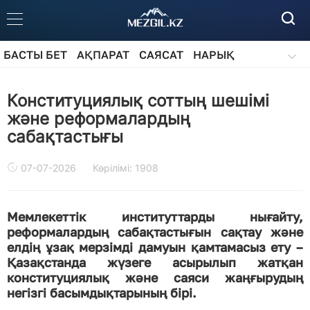
БАСТЫ БЕТ
АҚПАРАТ
САЯСАТ
НАРЫҚ
ҚОҒАМ
БІЛІМ
АЙДАРЛАР
Конституциялық соттың шешімі
және реформалардың
сабақтастығы
07-07-2026
Көрілімі: 1908
Мемлекеттік институттарды нығайту,
реформалардың сабақтастығын сақтау және
елдің ұзақ мерзімді дамуын қамтамасыз ету –
Қазақстанда жүзеге асырылып жатқан
конституциялық және саяси жаңғырудың
негізгі басымдықтарының бірі.