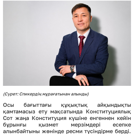
(Сурет: Спикердің мұрағатынан алынды)
Осы бағыттағы құқықтық айқындықты
қамтамасыз ету мақсатында Конституциялық
Сот жаңа Конституция күшіне енгеннен кейін
бұрынғы қызмет мерзімдері есепке
алынбайтыны жөнінде ресми түсіндірме берді.