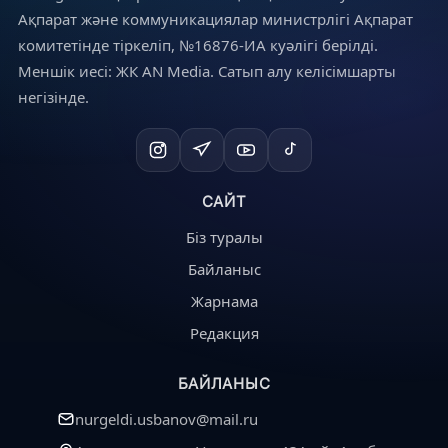
Ақпарат және коммуникациялар министрлігі Ақпарат
комитетінде тіркеліп, №16876-ИА куәлігі берілді.
Меншік иесі: ЖК AN Media. Сатып алу келісімшарты
негізінде.
САЙТ
Біз туралы
Байланыс
Жарнама
Редакция
БАЙЛАНЫС
nurgeldi.usbanov@mail.ru