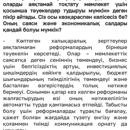
оларды аяқтамай тоқтату мемлекет үшін
қосымша тәуекелдер тудыруы мүмкін» деген
пікір айтады. Сіз осы көзқараспен келісесіз бе?
Оның саяси және экономикалық салдары
қандай болуы мүмкін?
- Көптеген халықаралық зерттеулер
аяқталмаған реформалардың бірнеше
тәуекелін көрсетеді. Олар – мемлекеттік
саясатқа деген сенімнің төмендеуі, бизнес
үшін белгісіздіктің артуы, инвестициялық
шешімдердің кейінге қалдырылуы, бюджет
шығындарының тиімділігінің төмендеуі және
басталған өзгерістердің толық нәтиже
бермеуі. Сонымен қатар кез келген реформаны
жалғастырудың өзі оның нәтижелілігін
автоматты түрде қамтамасыз етпейді. Табысты
болу үшін реформаларды тұрақты бағалау,
қажет болған жағдайда түзету енгізу және
қоғаммен тиімді коммуникация орнату да