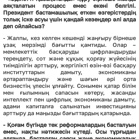
аяқталатын процесс емес екені белгілі.
Президент бастамашылық еткен өзгерістердің
толық іске асуы үшін қандай кезеңдер әлі алда
деп ойлайсыз?
- Жалпы, кез келген кешенді жаңғыру бірнеше
ұзақ мерзімді бағытты қамтиды. Олар –
мемлекеттік басқаруды цифрландыруды
тереңдету, сот және құқық қорғау жүйесінің
тиімділігін арттыру, жергілікті өзін-өзі басқару
институттарын дамыту, экономиканы
әртараптандыру және шағын әрі орта
бизнестің үлесін ұлғайту. Сонымен қатар білім
мен ғылымның сапасын көтеру, жасанды
интеллект пен цифрлық экономиканы дамыту,
адами капиталға салынатын инвестицияны
арттыру да маңызды бағыттардың қатарында.
- Қоғам бүгінде тек реформалардың басталуын
емес, нақты нәтижесін күтеді. Осы тұрғыдан
алғанда, басталған саяси және экономикалық