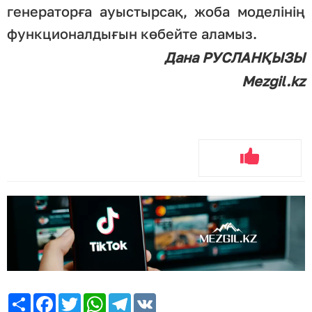
генераторға ауыстырсақ, жоба моделінің
функционалдығын көбейте аламыз.
Дана РУСЛАНҚЫЗЫ
Mezgil.kz
Share
Facebook
Twitter
WhatsApp
Telegram
VK