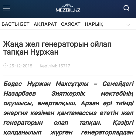
БАСТЫ БЕТ
АҚПАРАТ
САЯСАТ
НАРЫҚ
ҚОҒАМ
БІЛІМ
АЙДАРЛАР
Жаңа жел генераторын ойлап
тапқан Нұржан
25-12-2018
Көрілімі: 15717
Бөдес Нұржан Махсұтұлы – Семейдегі
Назарбаев Зияткерлік мектебінің
оқушысы, өнертапқыш. Арзан әрі тиімді
энергия көзімен қамтамассыз ететін жел
генераторын олап тапқан. Қазіргі
қолданылып жүрген генераторлардан