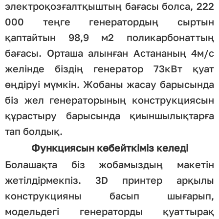
электроқозғалтқыштың бағасы болса, 222
000 теңге генератордың сыртын
қаптайтын 98,9 м2 поликарбонаттың
бағасы. Орташа алынған Астананың 4м/с
желінде біздің генератор 73кВт қуат
өңдіруі мүмкін.
Жобаны жасау барысында
біз жел генераторының конструкциясын
құрастыру барысында қиыншылықтарға
тап болдық.
Функциясын көбейткіміз келеді
Болашақта біз жобамыздың макетін
жетілдірмекпіз. 3D принтер арқылы
конструкцияны басып шығарып,
модельдегі генераторды қуаттырақ