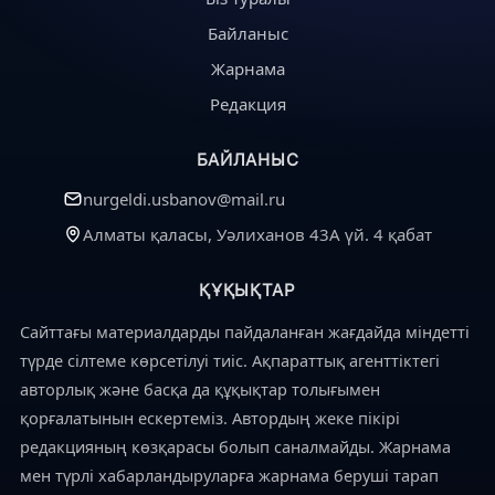
Байланыс
Жарнама
Редакция
БАЙЛАНЫС
nurgeldi.usbanov@mail.ru
Алматы қаласы, Уәлиханов 43А үй. 4 қабат
ҚҰҚЫҚТАР
Сайттағы материалдарды пайдаланған жағдайда міндетті
түрде сілтеме көрсетілуі тиіс. Ақпараттық агенттіктегі
авторлық және басқа да құқықтар толығымен
қорғалатынын ескертеміз. Автордың жеке пікірі
редакцияның көзқарасы болып саналмайды. Жарнама
мен түрлі хабарландыруларға жарнама беруші тарап