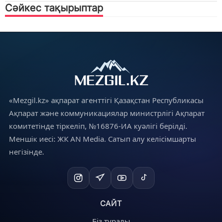
Сәйкес тақырыптар
«Mezgil.kz» ақпарат агенттігі Қазақстан Республикасы
Ақпарат және коммуникациялар министрлігі Ақпарат
комитетінде тіркеліп, №16876-ИА куәлігі берілді.
Меншік иесі: ЖК AN Media. Сатып алу келісімшарты
негізінде.
САЙТ
Біз туралы