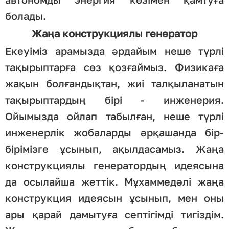
болады.
Жаңа конструкциялы генератор
Екеуіміз арамызда әрдайым неше түрлі
тақырыптарға сөз қозғаймыз. Физикаға
жақын болғандықтан, жиі талқыланатын
тақырыптардың бірі - инженерия.
Ойымызда ойлап табылған, неше түрлі
инженерлік жобаларды әрқашанда бір-
бірімізге ұсынып, ақылдасамыз. Жаңа
конструкциялы генератордың идеясына
да осылайша жеттік. Мұхаммедәлі жаңа
конструкция идеясын ұсынып, мен оны
ары қарай дамытуға септігімді тигіздім.