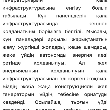
инфраструктурасына енгізу болып
табылады. Күн панельдерін қала
инфраструктурасында кеңінен
қолданатыны бәрімізге белгілі. Мысалы,
күн панельдері арқылы жарықтанатын
жаяу жүргінші жолдары, көше шамдары,
жеке үйдің автономды энергия көзі
ретінде қолданылуы. Ал жел
энергиясының қолданылуын қала
инфраструктурасынан әлі көрген жоқпыз.
Біздің жоба жаңа конструкциялы жел
генераторын үйдің төбесіне орнатуды
көздейді. Осылайша, тұрғын үйді
автономды энергия көзімен қамтуға