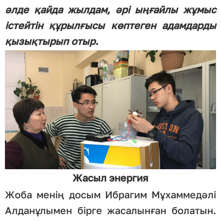
әлде қайда жылдам, әрі ыңғайлы жұмыс
істейтін құрылғысы көптеген адамдарды
қызықтырып отыр.
Жасыл энергия
Жоба менің досым Ибрагим Мұхаммедәлі
Алданұлымен бірге жасалынған болатын.