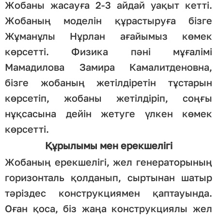
Жобаны жасауға 2-3 айдай уақыт кетті.
Жобаның моделін құрастыруға бізге
Жұманұлы Нұрлан ағайымыз көмек
көрсетті. Физика пәні мұғалімі
Мамадилова Замира Камалитденовна,
бізге жобаның жетілдіретін тұстарын
көрсетіп, жобаны жетілдіріп, соңғы
нұқсасына дейін жетуге үлкен көмек
көрсетті.
Құрылымы мен ерекшелігі
Жобаның ерекшелігі, жел генераторының
горизонталь қолданып, сыртынан шатыр
тәріздес конструкциямен қаптауында.
Оған қоса, біз жаңа конструкциялы жел