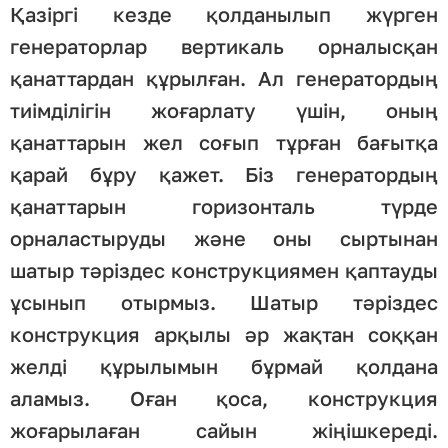
Қазіргі кезде қолданылып жүрген
генераторлар вертикаль орналысқан
қанаттардан құрылған. Ал генератордың
тиімділігін жоғарлату үшін, оның
қанаттарын жел соғып тұрған бағытқа
қарай бұру қажет. Біз генератордың
қанаттарын горизонталь түрде
орналастыруды және оны сыртынан
шатыр тәріздес конструкциямен қаптауды
ұсынып отырмыз. Шатыр тәріздес
конструкция арқылы әр жақтан соққан
желді құрылымын бұрмай қолдана
аламыз. Оған қоса, конструкция
жоғарылаған сайын жіңішкереді.