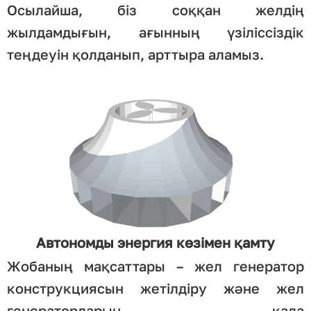
Осылайша, біз соққан желдің
жылдамдығын, ағынның үзіліссіздік
теңдеуін қолданып, арттыра аламыз.
Автономды энергия көзімен қамту
Жобаның мақсаттары – жел генератор
конструкциясын жетілдіру және жел
генераторларын қала