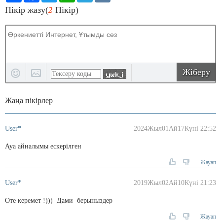
2
Пікір жазу(
Пікір)
Жіберу
Жаңа пікірлер
User*
2024Жыл01Ай17Күні 22:52
Ауа айналымы ескерілген
Жауап
User*
2019Жыл02Ай10Күні 21:23
Оте керемет !))) Дами берыныздер
Жауап