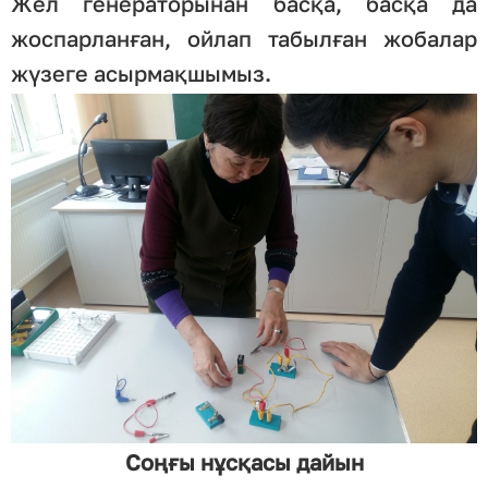
Жел генераторынан басқа, басқа да
жоспарланған, ойлап табылған жобалар
жүзеге асырмақшымыз.
Соңғы нұсқасы дайын