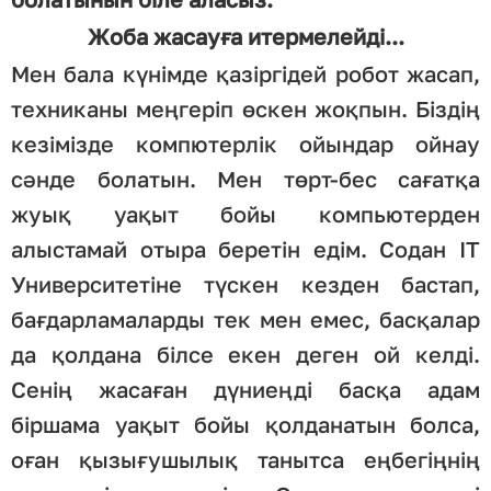
Жоба жасауға итермелейді...
Мен бала күнімде қазіргідей робот жасап,
техниканы меңгеріп өскен жоқпын. Біздің
кезімізде компютерлік ойындар ойнау
сәнде болатын. Мен төрт-бес сағатқа
жуық уақыт бойы компьютерден
алыстамай отыра беретін едім. Содан ІТ
Университетіне түскен кезден бастап,
бағдарламаларды тек мен емес, басқалар
да қолдана білсе екен деген ой келді.
Сенің жасаған дүниеңді басқа адам
біршама уақыт бойы қолданатын болса,
оған қызығушылық танытса еңбегіңнің