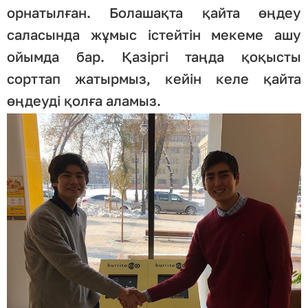
орнатылған. Болашақта қайта өңдеу
саласында жұмыс істейтін мекеме ашу
ойымда бар. Қазіргі таңда қоқысты
сорттап жатырмыз, кейін келе қайта
өңдеуді қолға аламыз.