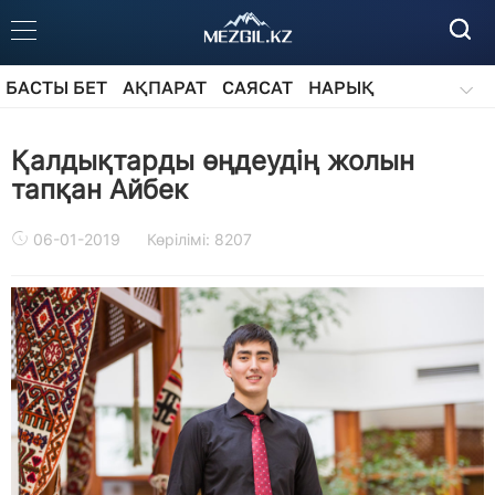
БАСТЫ БЕТ
АҚПАРАТ
САЯСАТ
НАРЫҚ
ҚОҒАМ
БІЛІМ
АЙДАРЛАР
Қалдықтарды өңдеудің жолын
тапқан Айбек
06-01-2019
Көрілімі: 8207