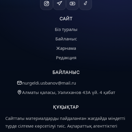
САЙТ
Біз туралы
Байланыс
Жарнама
Редакция
БАЙЛАНЫС
nurgeldi.usbanov@mail.ru
Алматы қаласы, Уәлиханов 43А үй. 4 қабат
ҚҰҚЫҚТАР
Сайттағы материалдарды пайдаланған жағдайда міндетті
түрде сілтеме көрсетілуі тиіс. Ақпараттық агенттіктегі