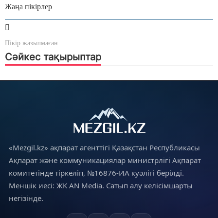
Жаңа пікірлер
Пікір жазылмаған
Сәйкес тақырыптар
«Mezgil.kz» ақпарат агенттігі Қазақстан Республикасы
Ақпарат және коммуникациялар министрлігі Ақпарат
комитетінде тіркеліп, №16876-ИА куәлігі берілді.
Меншік иесі: ЖК AN Media. Сатып алу келісімшарты
негізінде.