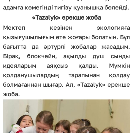
адамға көмегіңді тигізу қуанышқа бөлейді.
«Tazalyk» ерекше жоба
Мектеп кезінен экологияға
қызығушылығым өте жоғары болатын. Бұл
бағытта да әртүрлі жобалар жасадым.
Бірақ, блокчейн, ақылды душ сынды
идеяларым аяқсыз қалды. Мүмкін
қолданушылардың тарапынан қолдау
болмағаннан шығар. Ал, «Tazalyk» ерекше
жоба.