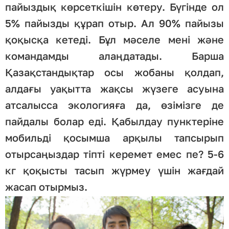
пайыздық көрсеткішін көтеру. Бүгінде ол
5% пайызды құрап отыр. Ал 90% пайызы
қоқысқа кетеді. Бұл мәселе мені және
командамды алаңдатады. Барша
Қазақстандықтар осы жобаны қолдап,
алдағы уақытта жақсы жүзеге асуына
атсалысса экологияға да, өзімізге де
пайдалы болар еді. Қабылдау пунктеріне
мобильді қосымша арқылы тапсырып
отырсаңыздар тіпті керемет емес пе? 5-6
кг қоқысты тасып жүрмеу үшін жағдай
жасап отырмыз.