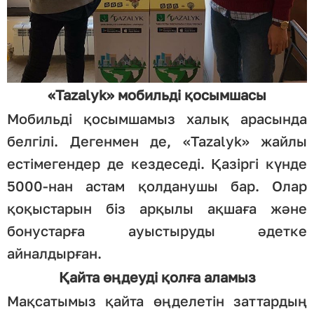
«Tazalyk» мобильді қосымшасы
Мобильді қосымшамыз халық арасында
белгілі. Дегенмен де, «Tazalyk» жайлы
естімегендер де кездеседі. Қазіргі күнде
5000-нан астам қолданушы бар. Олар
қоқыстарын біз арқылы ақшаға және
бонустарға ауыстыруды әдетке
айналдырған.
Қайта өңдеуді қолға аламыз
Мақсатымыз қайта өңделетін заттардың