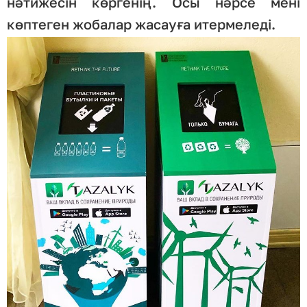
нәтижесін көргенің. Осы нәрсе мені
көптеген жобалар жасауға итермеледі.