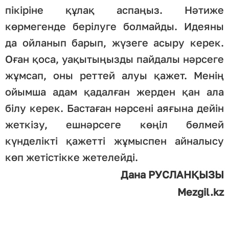
пікіріне құлақ аспаңыз. Нәтиже
көрмегенде берілуге болмайды. Идеяны
да ойланып барып, жүзеге асыру керек.
Оған қоса, уақытыңызды пайдалы нәрсеге
жұмсап, оны реттей алуы қажет. Менің
ойымша адам қадалған жерден қан ала
білу керек. Бастаған нәрсені аяғына дейін
жеткізу, ешнәрсеге көңіл бөлмей
күнделікті қажетті жұмыспен айналысу
көп жетістікке жетелейді.
Дана РУСЛАНҚЫЗЫ
Mezgil.kz