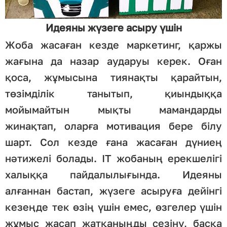
Идеяны жүзеге асыру үшін
Жоба жасаған кезде маркетинг, қаржы
жағына да назар аударуы керек. Оған
қоса, жұмысына тиянақты қарайтын,
төзімділік танытып, қиындыққа
мойымайтын мықты мамандарды
жинақтап, оларға мотивация бере білу
шарт. Сол кезде ғана жасаған дүниең
нәтижелі болады. ІТ жобаның ерекшелігі
халыққа пайдалылығында. Идеяны
алғаннан бастап, жүзеге асыруға дейінгі
кезеңде тек өзің үшін емес, өзгелер үшін
жұмыс жасап жатқаныңды сезіну, басқа