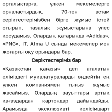
орталықтарға, үлкен мекемелерге
орналастырдық. 70-тен астам
серіктестерімізбен бірге жұмыс істей
отырып, тазалық жұмыстарына үлес
қосудамыз. Олардың қатарында «Adidas»,
«PNG», IT, Alma U сынды мекемелер мен
жоғарғы оқу орындары бар.
Серіктестеріміз бар
«Қазақстан қағазы» деп аталатын
еліміздегі мукалатураларды өңдейтін ең
үлкен компаниямен тығыз жұмыс
жасаймыз. Олардың зауыттары артық
қағаздардан картондар дайындайды.
Арамызда эксклюзивті келісімшарт