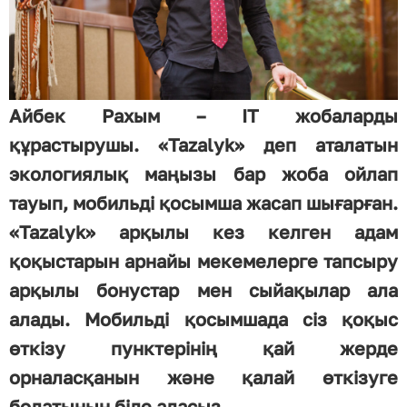
Айбек Рахым – ІТ жобаларды
құрастырушы. «Tazalyk» деп аталатын
экологиялық маңызы бар жоба ойлап
тауып, мобильді қосымша жасап шығарған.
«Tazalyk» арқылы кез келген адам
қоқыстарын арнайы мекемелерге тапсыру
арқылы бонустар мен сыйақылар ала
алады. Мобильді қосымшада сіз қоқыс
өткізу пунктерінің қай жерде
орналасқанын және қалай өткізуге
болатынын біле аласыз.