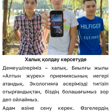
Халық қолдау көрсетуде
Демеушілеріміз – халық. Биылғы жылы
«Алтын жүрек» приемиясының иегері
атандық. Экологияға әсерімізді тигізіп
отырғандықтан, біздің болашағымыз зор
деп ойлаймыз.
Адам өзіне сену керек. Өзгелердің