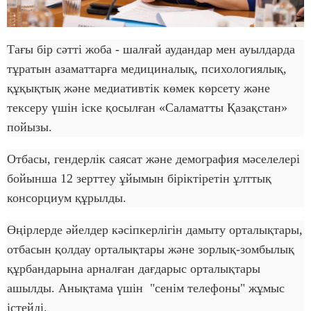
Тағы бір сәтті жоба - шалғай аудандар мен ауылдарда
тұратын азаматтарға медициналық, психологиялық,
құқықтық және медиативтік көмек көрсету және
тексеру үшін іске қосылған «Саламатты Қазақстан»
пойызы.
Отбасы, гендерлік саясат және демография мәселелері
бойынша 12 зерттеу ұйымын біріктіретін ұлттық
консорциум құрылды.
Өңірлерде әйелдер кәсіпкерлігін дамыту орталықтары,
отбасын қолдау орталықтары және зорлық-зомбылық
құрбандарына арналған дағдарыс орталықтары
ашылды. Анықтама үшін "сенім телефоны" жұмыс
істейді.