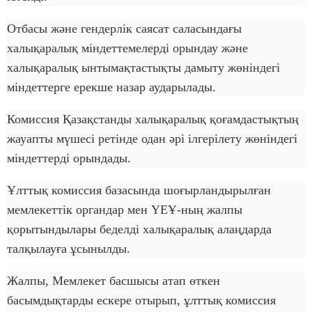
Отбасы және гендерлік саясат саласындағы
халықаралық міндеттемелерді орындау және
халықаралық ынтымақтастықты дамыту жөніндегі
міндеттерге ерекше назар аударылады.
Комиссия Қазақстанды халықаралық қоғамдастықтың
жауапты мүшесі ретінде одан әрі ілгерілету жөніндегі
міндеттерді орындады.
Ұлттық комиссия базасында шоғырландырылған
мемлекеттік органдар мен ҮЕҰ-ның жалпы
қорытындылары беделді халықаралық алаңдарда
талқылауға ұсынылды.
Жалпы, Мемлекет басшысы атап өткен
басымдықтарды ескере отырып, ұлттық комиссия