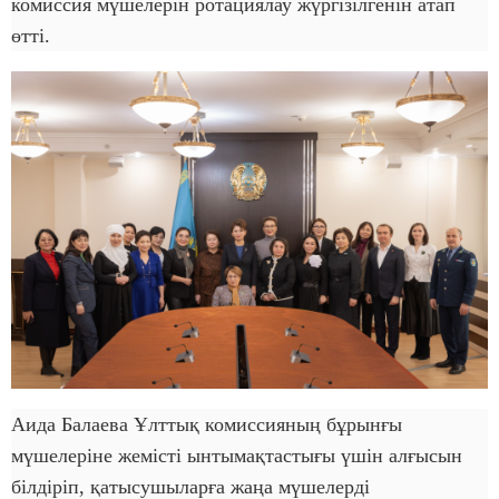
комиссия мүшелерін ротациялау жүргізілгенін атап
өтті.
Аида Балаева Ұлттық комиссияның бұрынғы
мүшелеріне жемісті ынтымақтастығы үшін алғысын
білдіріп, қатысушыларға жаңа мүшелерді