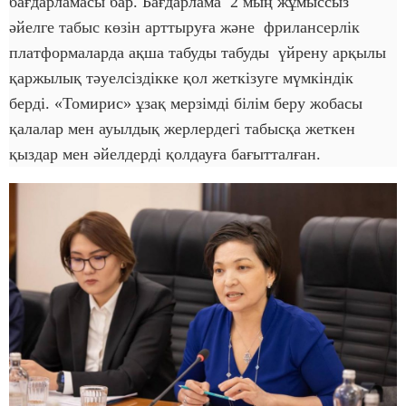
бағдарламасы бар. Бағдарлама 2 мың жұмыссыз
әйелге табыс көзін арттыруға және фрилансерлік
платформаларда ақша табуды табуды үйрену арқылы
қаржылық тәуелсіздікке қол жеткізуге мүмкіндік
берді. «Томирис» ұзақ мерзімді білім беру жобасы
қалалар мен ауылдық жерлердегі табысқа жеткен
қыздар мен әйелдерді қолдауға бағытталған.