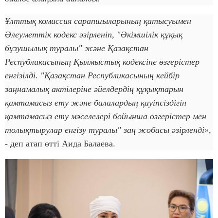
Ұлттық комиссия сарапшыларының қатысуымен
Әлеуметтік кодекс әзірленіп, "Әкімшілік құқық
бұзушылық туралы" және Қазақстан
Республикасының Қылмыстық кодексіне өзгерістер
енгізілді. "Қазақстан Республикасының кейбір
заңнамалық актілеріне әйелдердің құқықтарын
қамтамасыз ету және балалардың қауіпсіздігін
қамтамасыз ету мәселелері бойынша өзгерістер мен
толықтырулар енгізу туралы" заң жобасы әзірленді»,
-
деп атап өтті Аида Балаева.