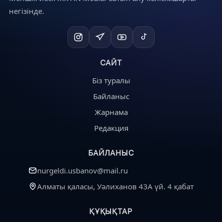
негізінде.
САЙТ
Біз туралы
Байланыс
Жарнама
Редакция
БАЙЛАНЫС
nurgeldi.usbanov@mail.ru
Алматы қаласы, Уәлиханов 43А үй. 4 қабат
ҚҰҚЫҚТАР