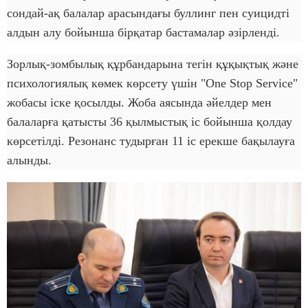
сондай-ақ балалар арасындағы буллинг пен суицидті
алдын алу бойынша бірқатар бастамалар әзірленді.
Зорлық-зомбылық құрбандарына тегін құқықтық және
психологиялық көмек көрсету үшін "One Stop Service"
жобасы іске қосылды. Жоба аясында әйелдер мен
балаларға қатысты 36 қылмыстық іс бойынша қолдау
көрсетілді. Резонанс тудырған 11 іс ерекше бақылауға
алынды.