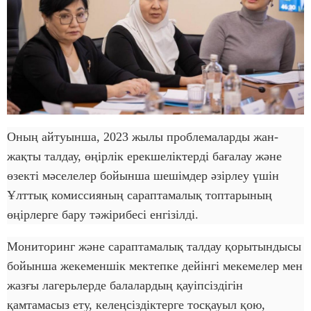
Оның айтуынша, 2023 жылы проблемаларды жан-
жақты талдау, өңірлік ерекшеліктерді бағалау және
өзекті мәселелер бойынша шешімдер әзірлеу үшін
Ұлттық комиссияның сараптамалық топтарының
өңірлерге бару тәжірибесі енгізілді.
Мониторинг және сараптамалық талдау қорытындысы
бойынша жекеменшік мектепке дейінгі мекемелер мен
жазғы лагерьлерде балалардың қауіпсіздігін
қамтамасыз ету, келеңсіздіктерге тосқауыл қою,