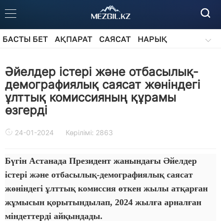
БАСТЫ БЕТ
АҚПАРАТ
САЯСАТ
НАРЫҚ
ҚОҒАМ
БІЛІМ
АЙДАРЛАР
Әйелдер істері және отбасылық-
демографиялық саясат жөніндегі
ұлттық комиссияның құрамы
өзгерді
24-01-2024
Көрілімі: 2863
Бүгін Астанада Президент жанындағы Әйелдер
істері және отбасылық-демографиялық саясат
жөніндегі ұлттық комиссия өткен жылы атқарған
жұмысын қорытындылап, 2024 жылға арналған
міндеттерді айқындады.