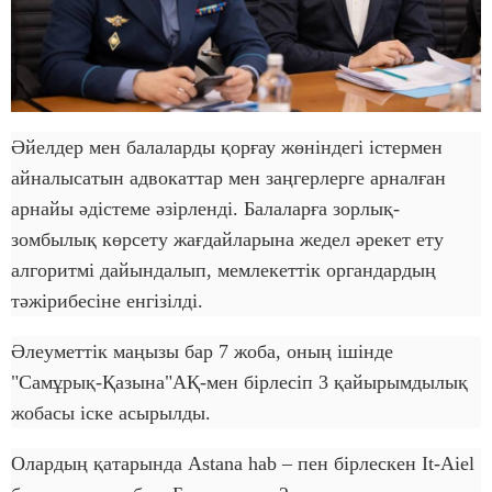
Әйелдер мен балаларды қорғау жөніндегі істермен
айналысатын адвокаттар мен заңгерлерге арналған
арнайы әдістеме әзірленді. Балаларға зорлық-
зомбылық көрсету жағдайларына жедел әрекет ету
алгоритмі дайындалып, мемлекеттік органдардың
тәжірибесіне енгізілді.
Әлеуметтік маңызы бар 7 жоба, оның ішінде
"Самұрық-Қазына"АҚ-мен бірлесіп 3 қайырымдылық
жобасы іске асырылды.
Олардың қатарында Astana hab – пен бірлескен It-Aiel