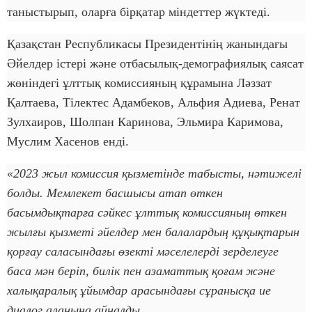
таныстырып, оларға бірқатар міндеттер жүктеді.
Қазақстан Республикасы Президентінің жанындағы
Әйелдер істері және отбасылық-демографиялық саясат
жөніндегі ұлттық комиссияның құрамына Ләззат
Қалтаева, Тілектес Адамбеков, Альфия Адиева, Ренат
Зулхаиров, Шолпан Каринова, Эльмира Каримова,
Муслим Хасенов енді.
«2023 жыл комиссия қызметінде табысты, нәтижелі
болды. Мемлекет басшысы атап өткен
басымдықтарға сәйкес ұлттық комиссияның өткен
жылғы қызметі әйелдер мен балалардың құқықтарын
қорғау саласындағы өзекті мәселелерді зерделеуге
баса мән беріп, билік пен азаматтық қоғам және
халықаралық ұйымдар арасындағы сұранысқа ие
диалог алаңына айналды.