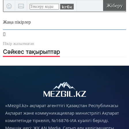
Жіберу
Жаңа пікірлер
Пікір жазылмаған
Сәйкес тақырыптар
«Mezgil.kz» ақпарат агенттігі Қазақстан Республикасы
Ақпарат және коммуникациялар министрлігі Ақпарат
комитетінде тіркеліп, №16876-ИА куәлігі берілді.
Меншік иесі: ЖК AN Media. Сатып алу келісімшарты