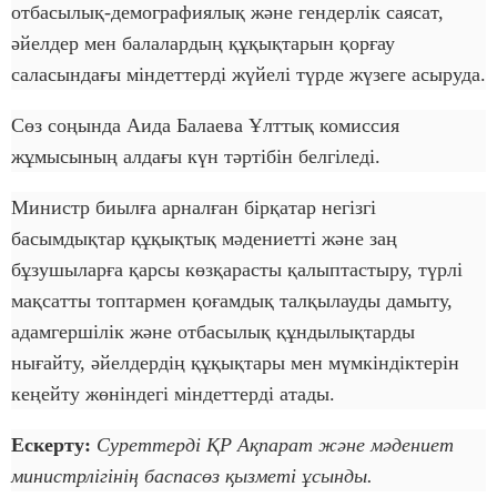
отбасылық-демографиялық және гендерлік саясат,
әйелдер мен балалардың құқықтарын қорғау
саласындағы міндеттерді жүйелі түрде жүзеге асыруда.
Сөз соңында Аида Балаева Ұлттық комиссия
жұмысының алдағы күн тәртібін белгіледі.
Министр биылға арналған бірқатар негізгі
басымдықтар құқықтық мәдениетті және заң
бұзушыларға қарсы көзқарасты қалыптастыру, түрлі
мақсатты топтармен қоғамдық талқылауды дамыту,
адамгершілік және отбасылық құндылықтарды
нығайту, әйелдердің құқықтары мен мүмкіндіктерін
кеңейту жөніндегі міндеттерді атады.
Ескерту:
Суреттерді ҚР Ақпарат және мәдениет
министрлігінің баспасөз қызметі ұсынды.