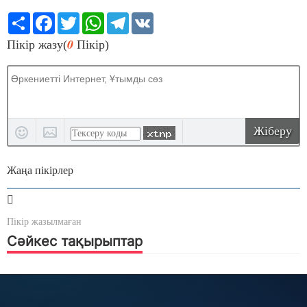
Share
Facebook
Twitter
WhatsApp
Telegram
VK
0
Пікір жазу(
Пікір)
Жіберу
Жаңа пікірлер
Пікір жазылмаған
Сәйкес тақырыптар