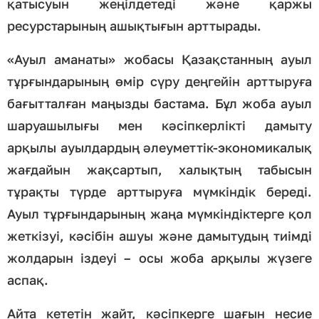
қатысуын жеңілдетеді және қаржы
ресурстарының ашықтығын арттырады.
«Ауыл аманаты» жобасы Қазақстанның ауыл
тұрғындарының өмір сүру деңгейін арттыруға
бағытталған маңызды бастама. Бұл жоба ауыл
шаруашылығы мен кәсіпкерлікті дамыту
арқылы ауылдардың әлеуметтік-экономикалық
жағдайын жақсартып, халықтың табысын
тұрақты түрде арттыруға мүмкіндік береді.
Ауыл тұрғындарының жаңа мүмкіндіктерге қол
жеткізуі, кәсібін ашуы және дамытудың тиімді
жолдарын іздеуі – осы жоба арқылы жүзеге
аспақ.
Айта кететін жайт, кәсіпкерге шағын несие