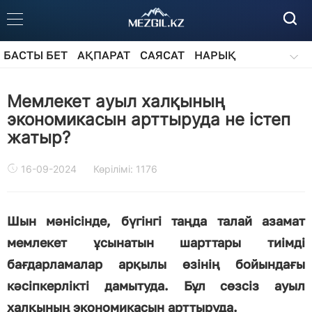
БАСТЫ БЕТ
АҚПАРАТ
САЯСАТ
НАРЫҚ
ҚОҒАМ
БІЛІМ
АЙДАРЛАР
Мемлекет ауыл халқының
экономикасын арттыруда не істеп
жатыр?
16-09-2024
Көрілімі: 1176
Шын мәнісінде, бүгінгі таңда талай азамат
мемлекет ұсынатын шарттары тиімді
бағдарламалар арқылы өзінің бойындағы
кәсіпкерлікті дамытуда. Бұл сөзсіз ауыл
халқының экономикасын арттыруда.