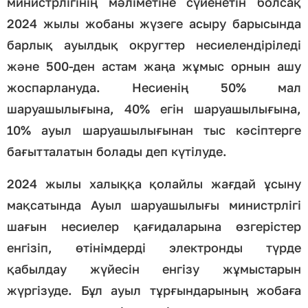
министрлігінің мәліметіне сүйенетін болсақ
2024 жылы жобаны жүзеге асыру барысында
барлық ауылдық округтер несиелендіріледі
және 500-ден астам жаңа жұмыс орнын ашу
жоспарлануда. Несиенің 50% мал
шаруашылығына, 40% егін шаруашылығына,
10% ауыл шаруашылығынан тыс кәсіптерге
бағытталатын болады деп күтілуде.
2024 жылы халыққа қолайлы жағдай ұсыну
мақсатында Ауыл шаруашылығы министрлігі
шағын несиелер қағидаларына өзгерістер
енгізіп, өтінімдерді электронды түрде
қабылдау жүйесін енгізу жұмыстарын
жүргізуде. Бұл ауыл тұрғындарының жобаға