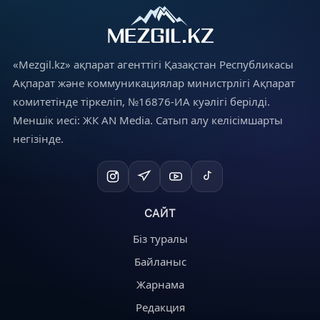
«Mezgil.kz» ақпарат агенттігі Қазақстан Республикасы
Ақпарат және коммуникациялар министрлігі Ақпарат
комитетінде тіркеліп, №16876-ИА куәлігі берілді.
Меншік иесі: ЖК AN Media. Сатып алу келісімшарты
негізінде.
САЙТ
Біз туралы
Байланыс
Жарнама
Редакция