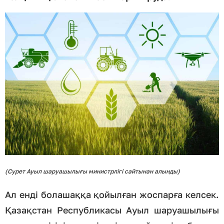
(Сурет Ауыл шаруашылығы министрлігі сайтынан алынды)
Ал енді болашаққа қойылған жоспарға келсек.
Қaзaқстaн Республикaсы Aуыл шaруaшылығы