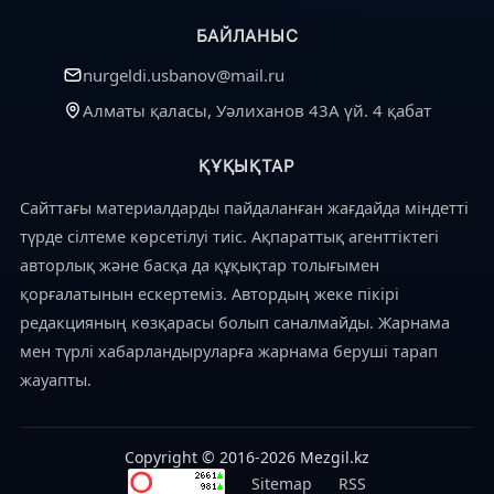
БАЙЛАНЫС
nurgeldi.usbanov@mail.ru
Алматы қаласы, Уәлиханов 43А үй. 4 қабат
ҚҰҚЫҚТАР
Сайттағы материалдарды пайдаланған жағдайда міндетті
түрде сілтеме көрсетілуі тиіс. Ақпараттық агенттіктегі
авторлық және басқа да құқықтар толығымен
қорғалатынын ескертеміз. Автордың жеке пікірі
редакцияның көзқарасы болып саналмайды. Жарнама
мен түрлі хабарландыруларға жарнама беруші тарап
жауапты.
Copyright © 2016-2026 Mezgil.kz
Sitemap
RSS