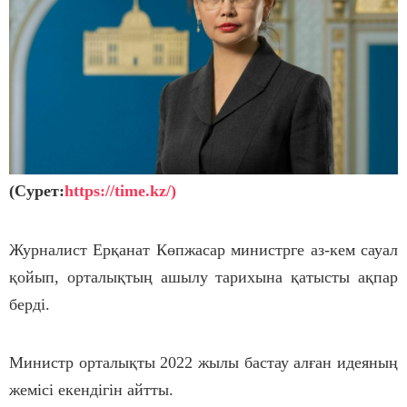
(Сурет:
https://time.kz/)
Журналист Ерқанат Көпжасар министрге аз-кем сауал
қойып, орталықтың ашылу тарихына қатысты ақпар
берді.
Министр орталықты 2022 жылы бастау алған идеяның
жемісі екендігін айтты.