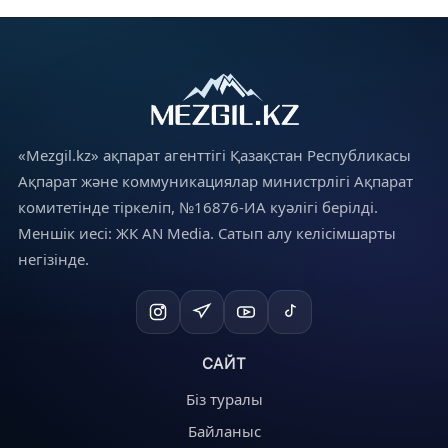
«Mezgil.kz» ақпарат агенттігі Қазақстан Республикасы
Ақпарат және коммуникациялар министрлігі Ақпарат
комитетінде тіркеліп, №16876-ИА куәлігі берілді.
Меншік иесі: ЖК AN Media. Сатып алу келісімшарты
негізінде.
САЙТ
Біз туралы
Байланыс