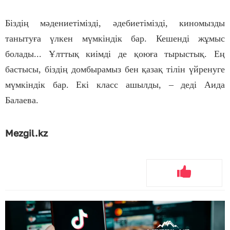
Біздің мәдениетімізді, әдебиетімізді, киномызды
танытуға үлкен мүмкіндік бар. Кешенді жұмыс
болады... Ұлттық киімді де қоюға тырыстық. Ең
бастысы, біздің домбырамыз бен қазақ тілін үйренуге
мүмкіндік бар. Екі класс ашылды, – деді Аида
Балаева.
Mezgil.kz