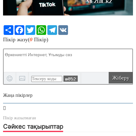
Share
Facebook
Twitter
WhatsApp
Telegram
VK
0
Пікір жазу(
Пікір)
Жіберу
Жаңа пікірлер
Пікір жазылмаған
Сәйкес тақырыптар