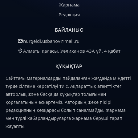
Жарнама
Редакция
БАЙЛАНЫС
nurgeldi.usbanov@mail.ru
Алматы қаласы, Уәлиханов 43А үй. 4 қабат
ҚҰҚЫҚТАР
Сайттағы материалдарды пайдаланған жағдайда міндетті
түрде сілтеме көрсетілуі тиіс. Ақпараттық агенттіктегі
авторлық және басқа да құқықтар толығымен
қорғалатынын ескертеміз. Автордың жеке пікірі
редакцияның көзқарасы болып саналмайды. Жарнама
мен түрлі хабарландыруларға жарнама беруші тарап
жауапты.