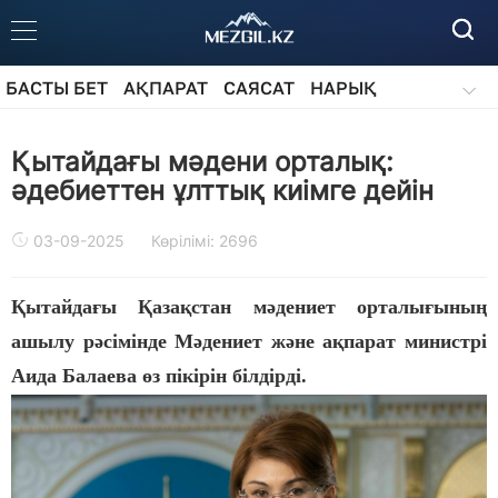
БАСТЫ БЕТ
АҚПАРАТ
САЯСАТ
НАРЫҚ
ҚОҒАМ
БІЛІМ
АЙДАРЛАР
Қытайдағы мәдени орталық:
әдебиеттен ұлттық киімге дейін
03-09-2025
Көрілімі: 2696
Қытайдағы Қазақстан мәдениет орталығының
ашылу рәсімінде Мәдениет және ақпарат министрі
Аида Балаева өз пікірін білдірді.