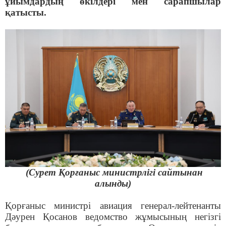
ұйымдардың өкілдері мен сарапшылар
қатысты.
(Сурет Қорғаныс министрлігі сайтынан
алынды)
Қорғаныс министрі авиация генерал-лейтенанты
Дәурен Қосанов ведомство жұмысының негізгі