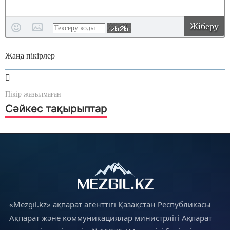
Жіберу
Жаңа пікірлер
Пікір жазылмаған
Сәйкес тақырыптар
«Mezgil.kz» ақпарат агенттігі Қазақстан Республикасы
Ақпарат және коммуникациялар министрлігі Ақпарат