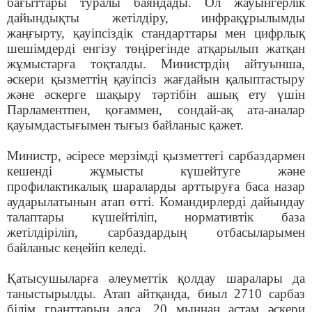
бағыттары туралы баяндады. Ол жауынгерлік
дайындықты жетілдіру, инфрақұрылымды
жаңғырту, қауіпсіздік стандарттары мен цифрлық
шешімдерді енгізу төңірегінде атқарылып жатқан
жұмыстарға тоқталды. Министрдің айтуынша,
әскери қызметтің қауіпсіз жағдайын қалыптастыру
және әскерге шақыру тәртібін ашық ету үшін
Парламентпен, қоғаммен, сондай-ақ ата-аналар
қауымдастығымен тығыз байланыс қажет.
Министр, әсіресе мерзімді қызметтегі сарбаздармен
кешенді жұмысты күшейтуге және
профилактикалық шараларды арттыруға баса назар
аударылатынын атап өтті. Командирлерді дайындау
талаптары күшейтіліп, нормативтік база
жетілдіріліп, сарбаздардың отбасыларымен
байланыс кеңейіп келеді.
Қатысушыларға әлеуметтік қолдау шаралары да
таныстырылды. Атап айтқанда, биыл 2710 сарбаз
білім гранттарын алса, 20 мыңнан астам әскери