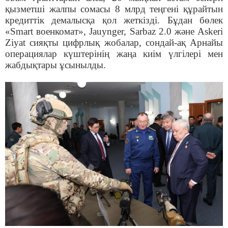
қызметші жалпы сомасы 8 млрд теңгені құрайтын
кредиттік демалысқа қол жеткізді. Бұдан бөлек
«Smart военкомат», Jauynger, Sarbaz 2.0 және Askeri
Ziyat сияқты цифрлық жобалар, сондай-ақ Арнайы
операциялар күштерінің жаңа киім үлгілері мен
жабдықтары ұсынылды.