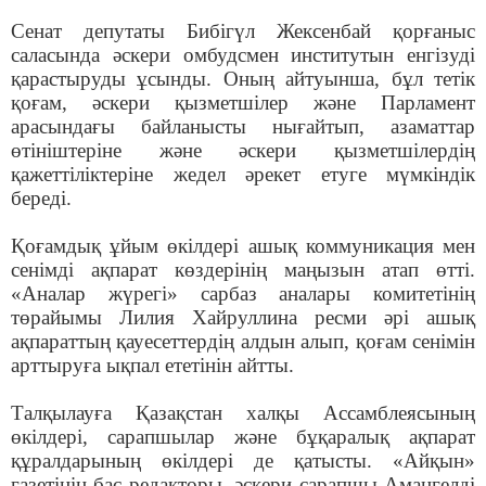
Сенат депутаты Бибігүл Жексенбай қорғаныс
саласында әскери омбудсмен институтын енгізуді
қарастыруды ұсынды. Оның айтуынша, бұл тетік
қоғам, әскери қызметшілер және Парламент
арасындағы байланысты нығайтып, азаматтар
өтініштеріне және әскери қызметшілердің
қажеттіліктеріне жедел әрекет етуге мүмкіндік
береді.
Қоғамдық ұйым өкілдері ашық коммуникация мен
сенімді ақпарат көздерінің маңызын атап өтті.
«Аналар жүрегі» сарбаз аналары комитетінің
төрайымы Лилия Хайруллина ресми әрі ашық
ақпараттың қауесеттердің алдын алып, қоғам сенімін
арттыруға ықпал ететінін айтты.
Талқылауға Қазақстан халқы Ассамблеясының
өкілдері, сарапшылар және бұқаралық ақпарат
құралдарының өкілдері де қатысты. «Айқын»
газетінің бас редакторы, әскери сарапшы Амангелді