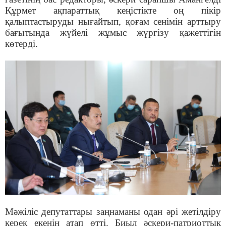
Құрмет ақпараттық кеңістікте оң пікір
қалыптастыруды нығайтып, қоғам сенімін арттыру
бағытында жүйелі жұмыс жүргізу қажеттігін
көтерді.
Мәжіліс депутаттары заңнаманы одан әрі жетілдіру
керек екенін атап өтті. Биыл әскери-патриоттық