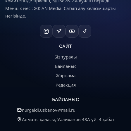
комитетінде тіркеліп, №16876-ИА куәлігі берілді.
Меншік иесі: ЖК AN Media. Сатып алу келісімшарты
негізінде.
САЙТ
Біз туралы
Байланыс
Жарнама
Редакция
БАЙЛАНЫС
nurgeldi.usbanov@mail.ru
Алматы қаласы, Уәлиханов 43А үй. 4 қабат