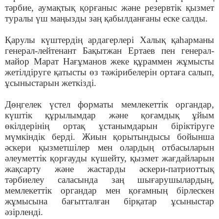
тәрбие, аумақтық қорғаныс және резервтік қызмет
туралы үш маңызды заң қабылданғаны еске салды.
Қарулы күштердің ардагерлері Халық қаһарманы
генерал-лейтенант Бақытжан Ертаев пен генерал-
майор Марат Нағұманов жеке құраммен жұмысты
жетілдіруге қатысты өз тәжірибелерін ортаға салып,
ұсыныстарын жеткізді.
Дөңгелек үстел форматы мемлекеттік органдар,
күштік құрылымдар және қоғамдық ұйым
өкілдерінің ортақ ұстанымдарын біріктіруге
мүмкіндік берді. Жиын қорытындысы бойынша
әскери қызметшілер мен олардың отбасыларын
әлеуметтік қорғауды күшейту, қызмет жағдайларын
жақсарту және жастарды әскери-патриоттық
тәрбиелеу саласында заң шығарушылардың,
мемлекеттік органдар мен қоғамның бірлескен
жұмысына бағытталған бірқатар ұсыныстар
әзірленді.