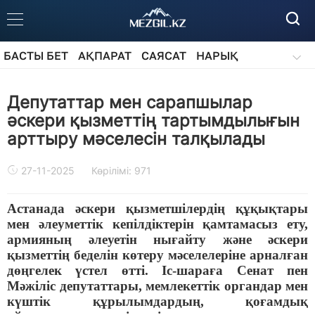
БАСТЫ БЕТ
АҚПАРАТ
САЯСАТ
НАРЫҚ
ҚОҒАМ
БІЛІМ
АЙДАРЛАР
Депутаттар мен сарапшылар
әскери қызметтің тартымдылығын
арттыру мәселесін талқылады
27-11-2025
Көрілімі: 971
Астанада әскери қызметшілердің құқықтары
мен әлеуметтік кепілдіктерін қамтамасыз ету,
армияның әлеуетін нығайту және әскери
қызметтің беделін көтеру мәселелеріне арналған
дөңгелек үстел өтті. Іс-шараға Сенат пен
Мәжіліс депутаттары, мемлекеттік органдар мен
күштік құрылымдардың, қоғамдық