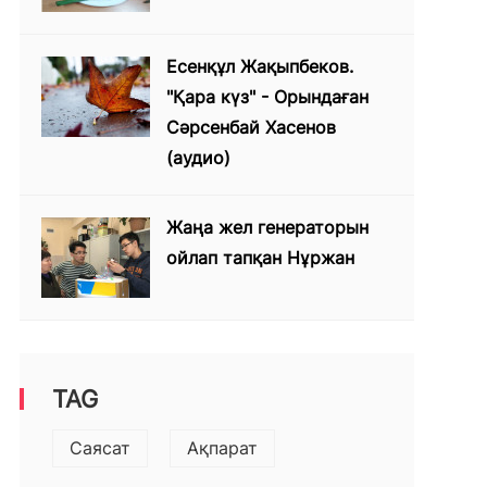
Есенқұл Жақыпбеков.
"Қара күз" - Орындаған
Сәрсенбай Хасенов
(аудио)
Жаңа жел генераторын
ойлап тапқан Нұржан
TAG
Саясат
Ақпарат