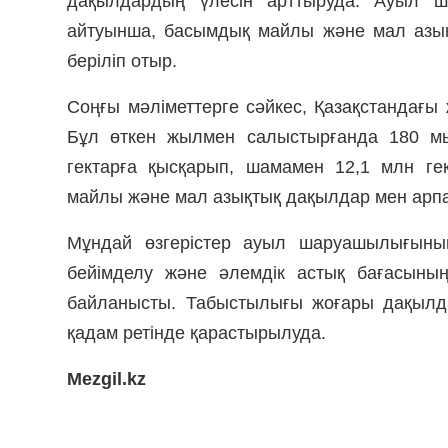
дақылдардың үлесін арттыруда. Ауыл ш
айтуынша, басымдық майлы және мал азық
беріліп отыр.
Соңғы мәліметтерге сәйкес, Қазақстандағы
Бұл өткен жылмен салыстырғанда 180 мың
гектарға қысқарып, шамамен 12,1 млн ге
майлы және мал азықтық дақылдар мен арпа
Мұндай өзгерістер ауыл шаруашылығының 
бейімделу және әлемдік астық бағасының 
байланысты. Табыстылығы жоғары дақылд
қадам ретінде қарастырылуда.
Mezgil.kz