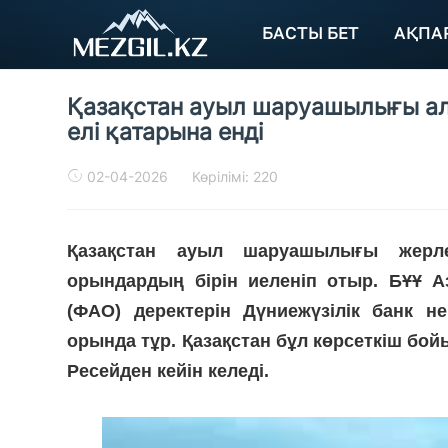
БАСТЫ БЕТ
АҚПА
Қазақстан ауыл шаруашылығы ал
елі қатарына енді
02-04-2026
Көрілімі: 220
Қазақстан ауыл шаруашылығы жерле
орындардың бірін иеленіп отыр. БҰҰ 
(ФАО) деректерін Дүниежүзілік банк не
орында тұр. Қазақстан бұл көрсеткіш бо
Ресейден кейін келеді.