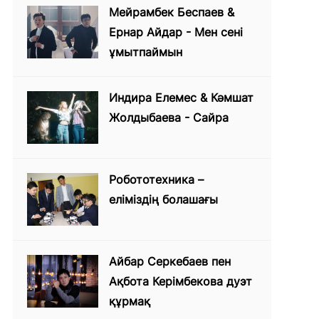
Мейрамбек Беспаев &
Ернар Айдар - Мен сені
ұмытпаймын
Индира Елемес & Кәмшат
Жолдыбаева - Сайра
Робототехника –
еліміздің болашағы
Айбар Серкебаев пен
Ақбота Керімбекова дуэт
құрмақ