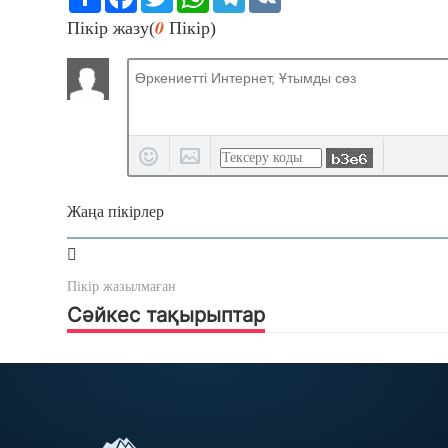
0
Пікір жазу(
Пікір)
Жаңа пікірлер
Пікір жазылмаған
Сәйкес тақырыптар