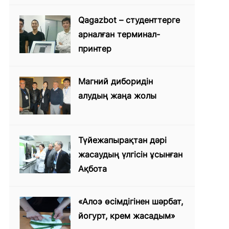
Qagazbot – студенттерге
арналған терминал-
принтер
Магний диборидін
алудың жаңа жолы
Түйежапырақтан дәрі
жасаудың үлгісін ұсынған
Ақбота
«Алоэ өсімдігінен шәрбат,
йогурт, крем жасадым»