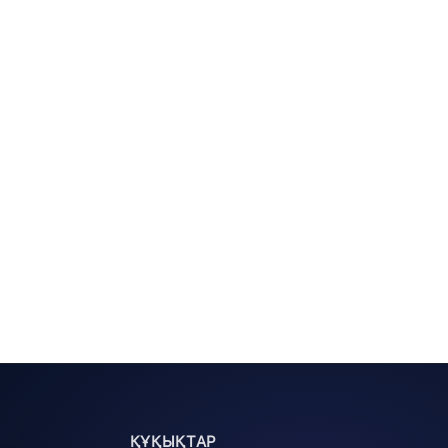
ҚҰҚЫҚТАР