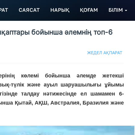
РАТ
САЯСАТ
НАРЫҚ
ҚОҒАМ
БІЛІМ
қаптары бойынша әлемнің топ-6
ЖЕДЕЛ АҚПАРАТ
рінің көлемі бойынша әлемде жетекші
Азық-түлік және ауыл шаруашылығы ұйымы
гізінде талдау нәтижесінде ел шамамен 6-
йынша Қытай, АҚШ, Австралия, Бразилия және