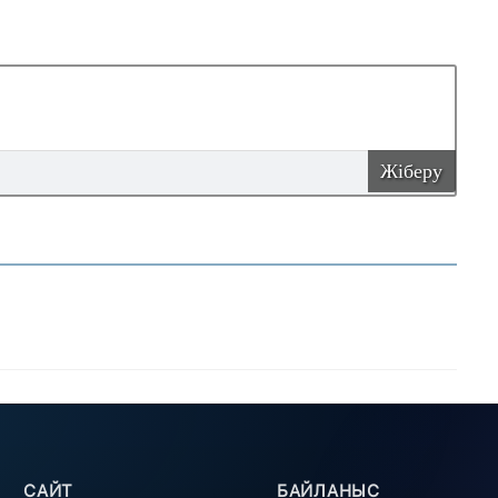
Жіберу
САЙТ
БАЙЛАНЫС