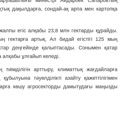
аруашылығы министрі Айдарбек Сапаровтың
тық дақылдарға, сондай-ақ арпа мен картопқа
 жалпы егіс алқабы 23,8 млн гектарды құрайды.
 гектарға артық. Ал бидай егістігі 125 мың
ктар деңгейінде қалыптасады. Сонымен қатар
 алқабы ұлғайып келеді.
тиімділігін арттыру, климаттық жағдайларға
құбылуына тәуелділікті азайту қажеттілігімен
арға көшу агросекторды дамытудағы маңызды