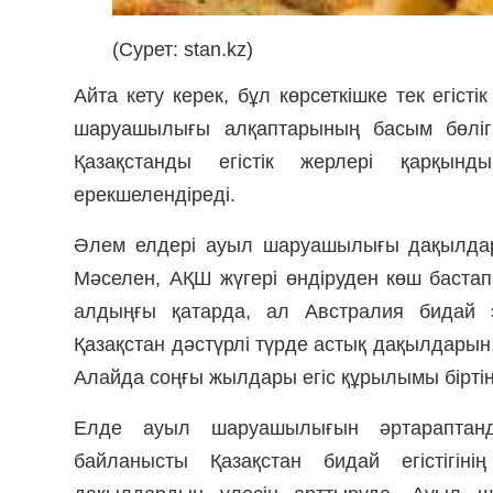
(Сурет: stan.kz)
Айта кету керек, бұл көрсеткішке тек егіст
шаруашылығы алқаптарының басым бөлігі
Қазақстанды егістік жерлері қарқынд
ерекшелендіреді.
Әлем елдері ауыл шаруашылығы дақылдары
Мәселен, АҚШ жүгері өндіруден көш бастап
алдыңғы қатарда, ал Австралия бидай э
Қазақстан дәстүрлі түрде астық дақылдарын,
Алайда соңғы жылдары егіс құрылымы біртінд
Елде ауыл шаруашылығын әртараптанд
байланысты Қазақстан бидай егістігін