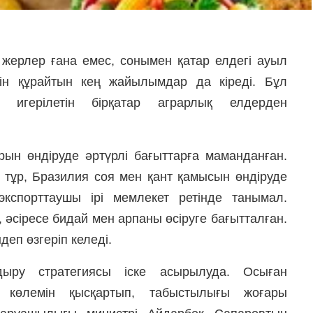
ік жерлер ғана емес, сонымен қатар елдегі ауыл
н құрайтын кең жайылымдар да кіреді. Бұл
ы игерілетін бірқатар аграрлық елдерден
н өндіруде әртүрлі бағыттарға маманданған.
 тұр, Бразилия соя мен қант қамысын өндіруде
кспорттаушы ірі мемлекет ретінде танымал.
 әсіресе бидай мен арпаны өсіруге бағытталған.
еп өзгеріп келеді.
ыру стратегиясы іске асырылуда. Осыған
ің көлемін қысқартып, табыстылығы жоғары