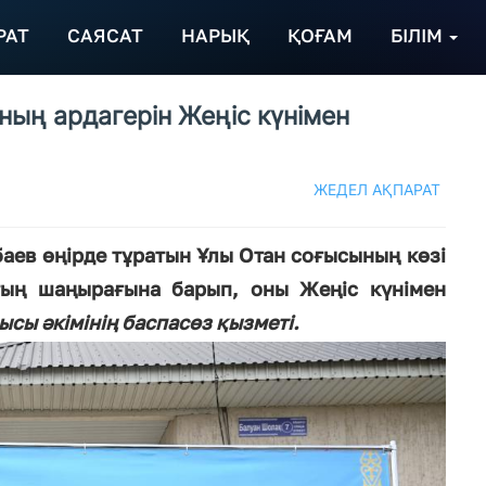
РАТ
САЯСАТ
НАРЫҚ
ҚОҒАМ
БІЛІМ
ның ардагерін Жеңіс күнімен
ЖЕДЕЛ АҚПАРАТ
баев өңірде тұратын Ұлы Отан соғысының көзі
тың шаңырағына барып, оны Жеңіс күнімен
сы әкімінің баспасөз қызметі.