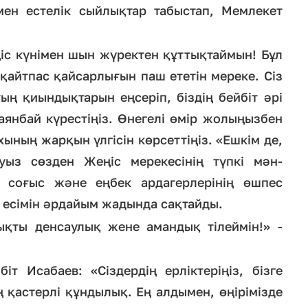
ен естелік сыйлықтар табыстап, Мемлекет
.
ңіс күнімен шын жүректен құттықтаймын! Бұл
қайтпас қайсарлығын паш ететін мереке. Сіз
ң қиындықтарын еңсеріп, біздің бейбіт әрі
 аянбай күрестіңіз. Өнегелі өмір жолыңызбен
ның жарқын үлгісін көрсеттіңіз. «Ешкім де,
ыз сөзден Жеңіс мерекесінің түпкі мән-
 соғыс және еңбек ардагерлерінің өшпес
ң есімін әрдайым жадында сақтайды.
қты денсаулық жене амандық тілеймін!» -
іт Исабаев: «Сіздердің ерліктеріңіз, бізге
ң қастерлі құндылық. Ең алдымен, өңірімізде