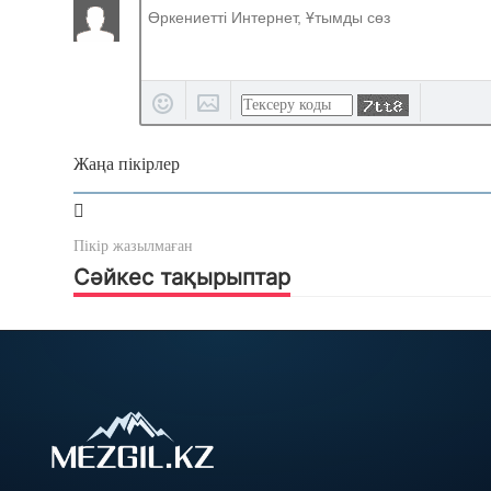
Жаңа пікірлер
Пікір жазылмаған
Сәйкес тақырыптар