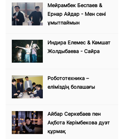
Мейрамбек Беспаев &
Ернар Айдар - Мен сені
ұмытпаймын
Индира Елемес & Кәмшат
Жолдыбаева - Сайра
Робототехника –
еліміздің болашағы
Айбар Серкебаев пен
Ақбота Керімбекова дуэт
құрмақ