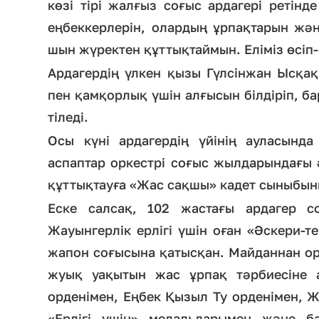
көзі тірі жалғыз соғыс ардагері ретінд
еңбеккерлерін, олардың ұрпақтарын жә
шын жүректен құттықтаймын. Еліміз өсіп-ө
Ардагердің үлкен қызы Гүлсінжан Ысқақ
пен қамқорлық үшін алғысын білдіріп, б
тіледі.
Осы күні ардагердің үйінің ауласынд
аспаптар оркестрі соғыс жылдарындағы 
құттықтауға «Жас сақшы» кадет сыныбын
Еске салсақ, 102 жастағы ардагер с
Жауынгерлік ерлігі үшін оған «Әскери-те
жапон соғысына қатысқан. Майданнан ор
жуық уақытын жас ұрпақ тәрбиесіне 
орденімен, Еңбек Қызыл Ту орденімен, Ж
«Ерлігі үшін» медальдарымен және б