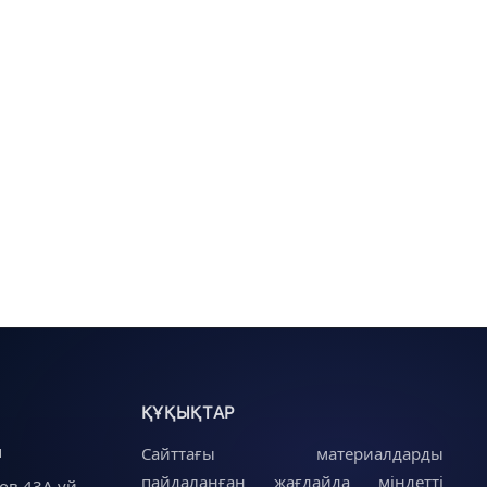
ҚҰҚЫҚТАР
u
Сайттағы материалдарды
пайдаланған жағдайда міндетті
ов 43А үй.