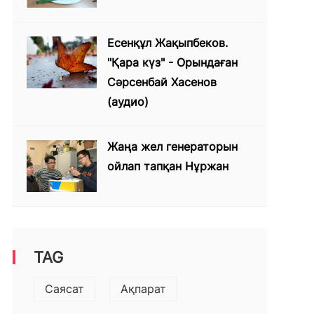
Есенқұл Жақыпбеков.
"Қара күз" - Орындаған
Сәрсенбай Хасенов
(аудио)
Жаңа жел генераторын
ойлап тапқан Нұржан
TAG
Саясат
Ақпарат