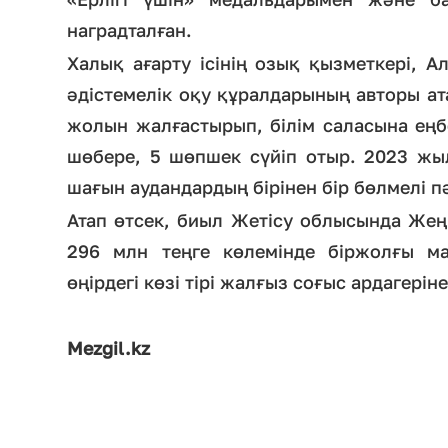
наградталған.
Халық ағарту ісінің озық қызметкері, А
әдістемелік оқу құралдарының авторы ат
жолын жалғастырып, білім саласына еңбе
шөбере, 5 шөпшек сүйіп отыр. 2023 жы
шағын аудандардың бірінен бір бөлмелі пә
Атап өтсек, биыл Жетісу облысында Жең
296 млн теңге көлемінде біржолғы ма
өңірдегі көзі тірі жалғыз соғыс ардагеріне
Mezgil.kz