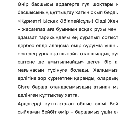
Өңір басшысы ардагерге гүл шоқтары м
басшысының құттықтау хатын оқып берді
«Құрметті Ысқақ Әбілпейісұлы! Сізді Же
– жасампаз аға буынның асқақ рухы мен 
адамзат тарихындағы ең сұрапыл соғысты
дербес елде алаңсыз өмір сүруіміз үшін
өскелең ұрпаққа шынайы отаншылдық рухы
ештеңе де ұмытылмайды» деген бір ау
мағынасын түсінуге болады. Халқымыз
ерлігіне зор құрметпен қарайды, оларды
Сізге барша отандасымыздың атынан мы
делінген құттықтау хатта.
Ардагерді құттықтаған облыс әкімі Бейб
сыйлаған бейбіт өмір – баршамыз үшін е