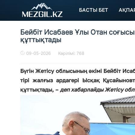
БАСТЫ БЕТ
АҚПА
Бейбіт Исабаев Ұлы Отан соғысы
құттықтады
09-05-2026
Көрілімі: 768
Бүгін Жетісу облысының әкімі Бейбіт Иса
тірі жалғыз ардагері Ысқақ Құсайынов
құттықтады, –
деп хабарлайды Жетісу облы