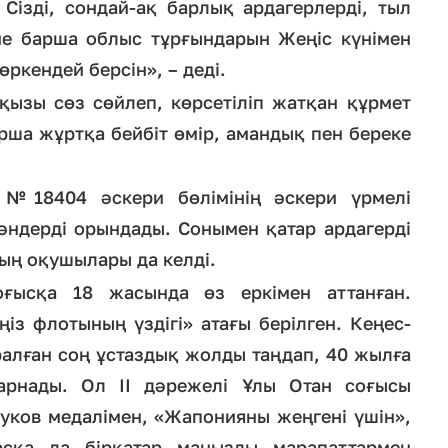
е Сізді, сондай-ақ барлық ардагерлерді, тыл
не барша облыс тұрғындарын Жеңіс күнімен
ркендей берсін», – деді.
қызы сөз сөйлеп, көрсетіліп жатқан құрмет
арша жұртқа бейбіт өмір, амандық пен береке
а №18404 әскери бөлімінің әскери үрмелі
әндерді орындады. Сонымен қатар ардагерді
ың оқушылары да келді.
оғысқа 18 жасында өз еркімен аттанған.
ңіз флотының үздігі» атағы берілген. Кеңес-
алған соң ұстаздық жолды таңдап, 40 жылға
арнады. Ол II дәрежелі Ұлы Отан соғысы
уков медалімен, «Жапонияны жеңгені үшін»,
асқа да бірқатар маңызды марапаттармен