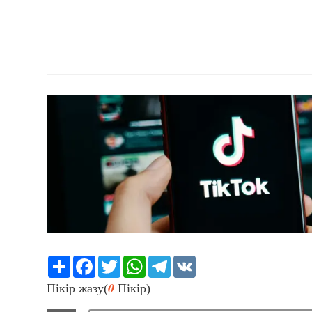
Share
Facebook
Twitter
WhatsApp
Telegram
VK
0
Пікір жазу(
Пікір)