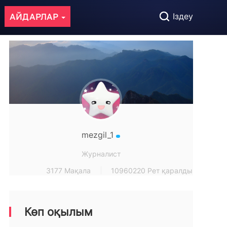
АЙДАРЛАР
Іздеу
mezgil_1
Журналист
3177 Мақала
10960220 Рет қаралды
Көп оқылым