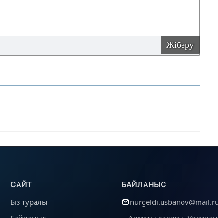
Жіберу
САЙТ
БАЙЛАНЫС
Біз туралы
nurgeldi.usbanov@mail.r
Байланыс
Алматы қаласы, Уәлихан