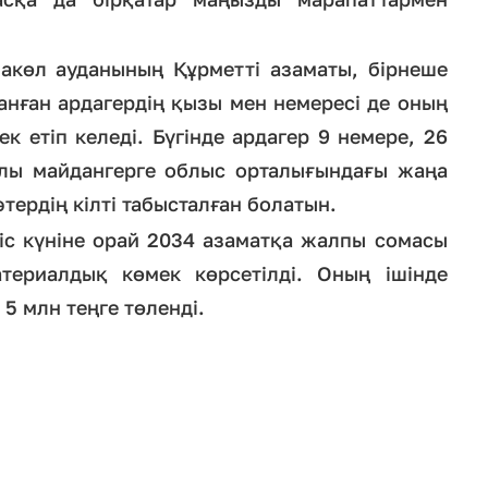
лакөл ауданының Құрметті азаматы, бірнеше
анған ардагердің қызы мен немересі де оның
к етіп келеді. Бүгінде ардагер 9 немере, 26
лы майдангерге облыс орталығындағы жаңа
тердің кілті табысталған болатын.
іс күніне орай 2034 азаматқа жалпы сомасы
териалдық көмек көрсетілді. Оның ішінде
 5 млн теңге төленді.