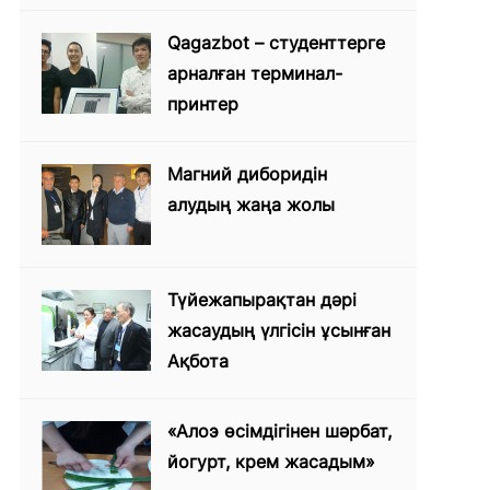
Qagazbot – студенттерге
арналған терминал-
принтер
Магний диборидін
алудың жаңа жолы
Түйежапырақтан дәрі
жасаудың үлгісін ұсынған
Ақбота
«Алоэ өсімдігінен шәрбат,
йогурт, крем жасадым»