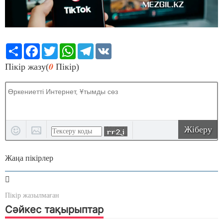
Share
Facebook
Twitter
WhatsApp
Telegram
VK
0
Пікір жазу(
Пікір)
Жіберу
Жаңа пікірлер
Пікір жазылмаған
Сәйкес тақырыптар