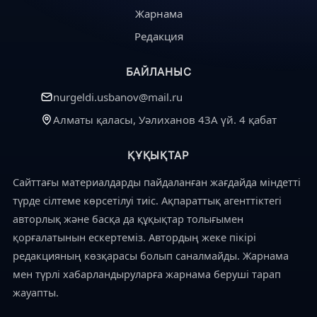
Жарнама
Редакция
БАЙЛАНЫС
nurgeldi.usbanov@mail.ru
Алматы қаласы, Уәлиханов 43А үй. 4 қабат
ҚҰҚЫҚТАР
Сайттағы материалдарды пайдаланған жағдайда міндетті
түрде сілтеме көрсетілуі тиіс. Ақпараттық агенттіктегі
авторлық және басқа да құқықтар толығымен
қорғалатынын ескертеміз. Автордың жеке пікірі
редакцияның көзқарасы болып саналмайды. Жарнама
мен түрлі хабарландыруларға жарнама беруші тарап
жауапты.