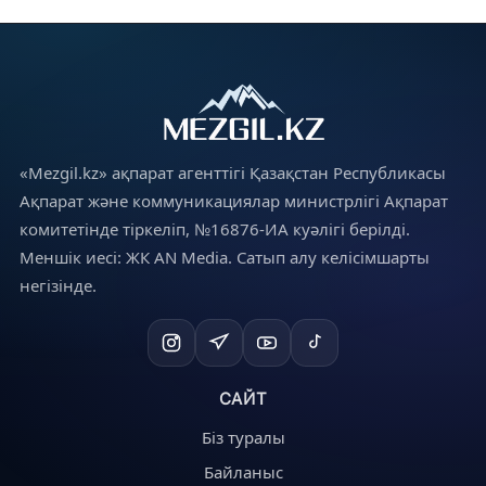
«Mezgil.kz» ақпарат агенттігі Қазақстан Республикасы
Ақпарат және коммуникациялар министрлігі Ақпарат
комитетінде тіркеліп, №16876-ИА куәлігі берілді.
Меншік иесі: ЖК AN Media. Сатып алу келісімшарты
негізінде.
САЙТ
Біз туралы
Байланыс