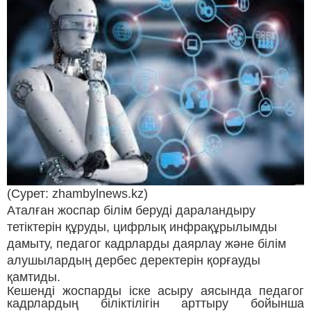
(Сурет: zhambylnews.kz)
Аталған жоспар білім беруді дараландыру
тетіктерін құруды, цифрлық инфрақұрылымды
дамыту, педагог кадрларды даярлау және білім
алушылардың дербес деректерін қорғауды
қамтиды.
Кешенді жоспарды іске асыру аясында педагог
кадрлардың біліктілігін арттыру бойынша