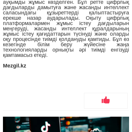
ауқымды жұмыс көзделген. Бұл ретте цифрлық
дағдыларды дамытуға және жасанды интеллект
саласындағы құзыреттерді қалыптастыруға
ерекше назар аударылады. Оқыту цифрлық
платформалармен жұмыс істеу дағдыларын
меңгеруді, жасанды интеллект құралдарының
жұмыс істеу қағидаттарын түсінуді және оларды
оқу процесінде тиімді қолдануды қамтиды. Бұл өз
кезегінде білім беру жүйесіне жаңа
технологияларды орнықты әрі тиімді енгізуді
қамтамасыз етеді.
Mezgil.kz