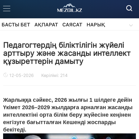
БАСТЫ БЕТ
АҚПАРАТ
САЯСАТ
НАРЫҚ
ҚОҒАМ
БІЛІМ
АЙДАРЛАР
Педагогтердің біліктілігін жүйелі
арттыру және жасанды интеллект
құзыреттерін дамыту
12-05-2026
Көрілімі: 214
Жарлыққа сәйкес, 2026 жылғы 1 шілдеге дейін
Үкімет 2026–2029 жылдарға арналған жасанды
интеллектіні орта білім беру жүйесіне кеңінен
енгізуге бағытталған Кешенді жоспарды
бекітеді.