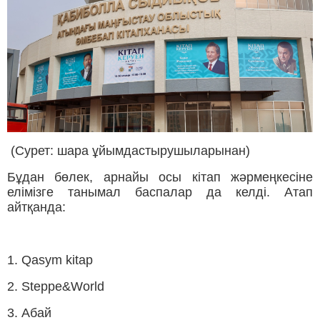
(Сурет: шара ұйымдастырушыларынан)
Бұдан бөлек, арнайы осы кітап жәрмеңкесіне
елімізге танымал баспалар да келді. Атап
айтқанда:
1. Qasym kitap
2. Steppe&World
3. Абай