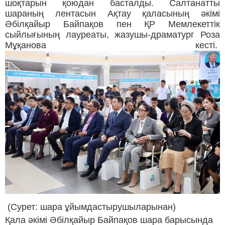
шоқтарын қоюдан басталды. Салтанатты
шараның лентасын Ақтау қаласының әкімі
Әбілқайыр Байпақов пен ҚР Мемлекеттік
сыйлығының лауреаты, жазушы-драматург Роза
Мұқанова кесті.
(Сурет: шара ұйымдастырушыларынан)
Қала әкімі Әбілқайыр Байпақов шара барысында