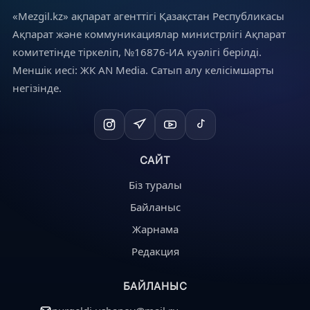
«Mezgil.kz» ақпарат агенттігі Қазақстан Республикасы
Ақпарат және коммуникациялар министрлігі Ақпарат
комитетінде тіркеліп, №16876-ИА куәлігі берілді.
Меншік иесі: ЖК AN Media. Сатып алу келісімшарты
негізінде.
САЙТ
Біз туралы
Байланыс
Жарнама
Редакция
БАЙЛАНЫС