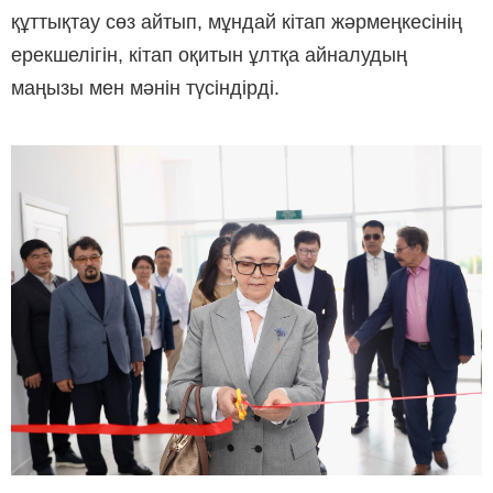
құттықтау сөз айтып, мұндай кітап жәрмеңкесінің
ерекшелігін, кітап оқитын ұлтқа айналудың
маңызы мен мәнін түсіндірді.