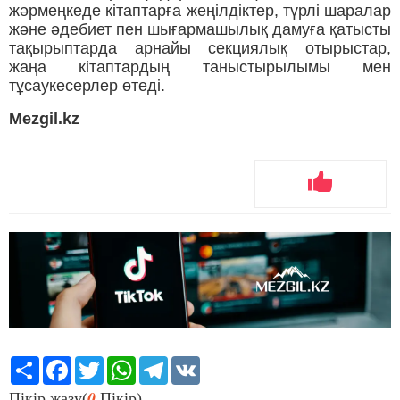
жәрмеңкеде кітаптарға жеңілдіктер, түрлі шаралар
және әдебиет пен шығармашылық дамуға қатысты
тақырыптарда арнайы секциялық отырыстар,
жаңа кітаптардың таныстырылымы мен
тұсаукесерлер өтеді.
Mezgil.kz
Share
Facebook
Twitter
WhatsApp
Telegram
VK
0
Пікір жазу(
Пікір)