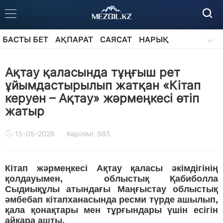
БАСТЫ БЕТ
АҚПАРАТ
САЯСАТ
НАРЫҚ
ҚОҒАМ
БІЛІМ
АЙДАРЛАР
Ақтау қаласында тұңғыш рет
ұйымдастырылып жатқан «Кітап
керуен – Ақтау» жәрмеңкесі өтіп
жатыр
15-05-2026
Көрілімі: 985
Кітап жәрмеңкесі Ақтау қаласы әкімдігінің
қолдауымен, облыстық Қабиболла
Сыдиықұлы атындағы Маңғыстау облыстық
әмбебап кітапханасында ресми түрде ашылып,
қала қонақтары мен тұрғындары үшін есігін
айқара ашты.