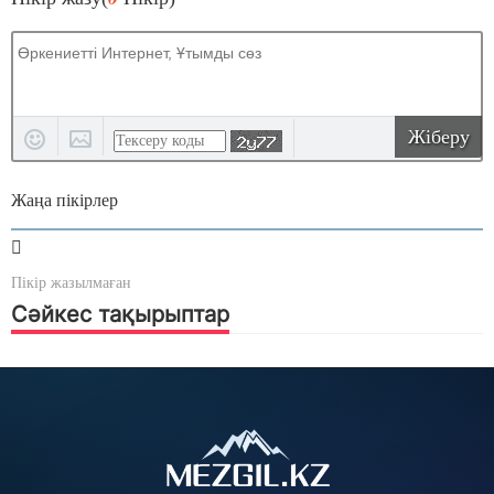
Жіберу
Жаңа пікірлер
Пікір жазылмаған
Сәйкес тақырыптар