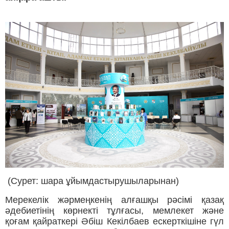
(Сурет: шара ұйымдастырушыларынан)
Мерекелік жәрмеңкенің алғашқы рәсімі қазақ
әдебиетінің көрнекті тұлғасы, мемлекет және
қоғам қайраткері Әбіш Кекілбаев ескерткішіне гүл