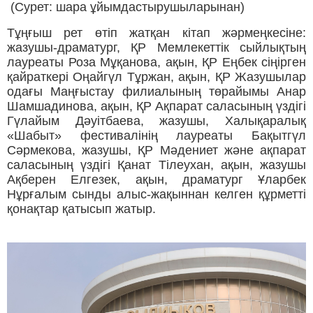
(Сурет: шара ұйымдастырушыларынан)
Тұңғыш рет өтіп жатқан кітап жәрмеңкесіне:
жазушы-драматург, ҚР Мемлекеттік сыйлықтың
лауреаты Роза Мұқанова, ақын, ҚР Еңбек сіңірген
қайраткері Оңайгүл Тұржан, ақын, ҚР Жазушылар
одағы Маңғыстау филиалының төрайымы Анар
Шамшадинова, ақын, ҚР Ақпарат саласының үздігі
Гүлайым Дәуітбаева, жазушы, Халықаралық
«Шабыт» фестивалінің лауреаты Бақытгүл
Сәрмекова, жазушы, ҚР Мәдениет және ақпарат
саласының үздігі Қанат Тілеухан, ақын, жазушы
Ақберен Елгезек, ақын, драматург Ұларбек
Нұрғалым сынды алыс-жақыннан келген құрметті
қонақтар қатысып жатыр.