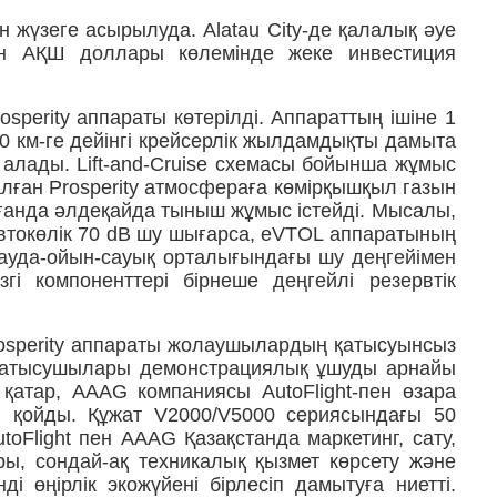
 жүзеге асырылуда. Alatau City-де қалалық әуе
лн АҚШ доллары көлемінде жеке инвестиция
sperity аппараты көтерілді. Аппараттың ішіне 1
 км-ге дейінгі крейсерлік жылдамдықты дамыта
а алады. Lift-and-Cruise схемасы бойынша жұмыс
алған Prosperity атмосфераға көмірқышқыл газын
рағанда әлдеқайда тыныш жұмыс істейді. Мысалы,
 автокөлік 70 dB шу шығарса, eVTOL аппаратының
сауда-ойын-сауық орталығындағы шу деңгейімен
гі компоненттері бірнеше деңгейлі резервтік
 Prosperity аппараты жолаушылардың қатысуынсыз
ен қатысушылары демонстрациялық ұшуды арнайы
атар, AAAG компаниясы AutoFlight-пен өзара
ол қойды. Құжат V2000/V5000 сериясындағы 50
oFlight пен AAAG Қазақстанда маркетинг, сату,
ры, сондай-ақ техникалық қызмет көрсету және
 өңірлік экожүйені бірлесіп дамытуға ниетті.