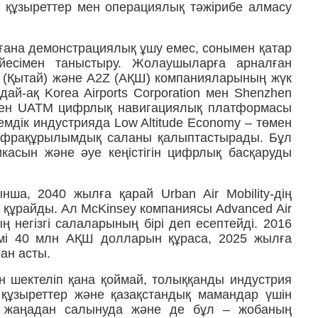
ық құзыреттер мен операциялық тәжірибе алмасу
ана демонстрациялық ұшу емес, сонымен қатар
үйесімен таныстыру. Жолаушыларға арналған
ne (Қытай) және A2Z (АҚШ) компанияларының жүк
дай-ақ Korea Airports Corporation мен Shenzhen
рлеген UATM цифрлық навигациялық платформасы
емдік индустрияда Low Altitude Economy – төмен
 инфрақұрылымдық саланы қалыптастырады. Бұл
касын және әуе кеңістігін цифрлық басқаруды
ша, 2040 жылға қарай Urban Air Mobility-дің
құрайды. Ал McKinsey компаниясы Advanced Air
ң негізгі салаларының бірі деп есептейді. 2016
мі 40 млн АҚШ долларын құраса, 2025 жылға
ынан асты.
мен шектеліп қана қоймай, толыққанды индустрия
 құзыреттер және қазақстандық мамандар үшін
y жаңадан салынуда және де бұл – жобаның