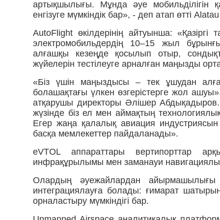
артықшылығы. Мұнда әуе мобильділігін қ
енгізуге мүмкіндік бар», - деп атап өтті Alat
AutoFlight өкілдерінің айтуынша: «Қазірг
электромобильдердің 10–15 жыл бұрынғы 
алғашқы кезеңде қосылып отыр, сондықта
жүйелерін тестілеуге арналған маңызды орт
«Біз үшін маңыздысы – тек ұшудан алғ
болашақтағы үлкен өзгерістерге жол ашуы», —
атқарушы директоры Әлішер Абдықадыров. -
жүзінде біз ел мен аймақтың технологиялы
Егер жаңа қалалық авиация индустриясын 
басқа мемлекеттер пайдаланады».
eVTOL аппараттары вертипорттар арқ
инфрақұрылымы мен заманауи навигациялы
Олардың әуежайлардан айырмашылығы –
интеграциялауға болады: ғимарат шатырын
орналастыру мүмкіндігі бар.
Unmanned Airspace аналитикалық платфор