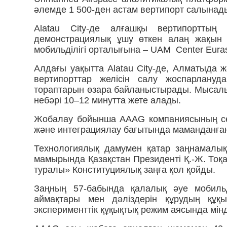
әлемде 1 500-ден астам вертипорт салынад
Alatau City-де алғашқы вертипорттың
демонстрациялық ұшу өткен алаң жақын 
мобильділігі орталығына – UAM Center Eura
Алдағы уақытта Alatau City-де, Алматыда
вертипорттар желісін салу жоспарлануда
тораптарын өзара байланыстырады. Мысалы
небәрі 10–12 минутта жете алады.
Жобалау бойынша AAAG компаниясының сер
және интеграциялау бағытында маманданға
Технологиялық дамумен қатар заңнамалық
мамырында Қазақстан Президенті Қ.-Ж. Тоқ
туралы» Конституциялық заңға қол қойды.
Заңның 57-бабында қалалық әуе мобильді
аймақтары мен дәліздерін құрудың құқы
эксперименттік құқықтық режим аясында мінде