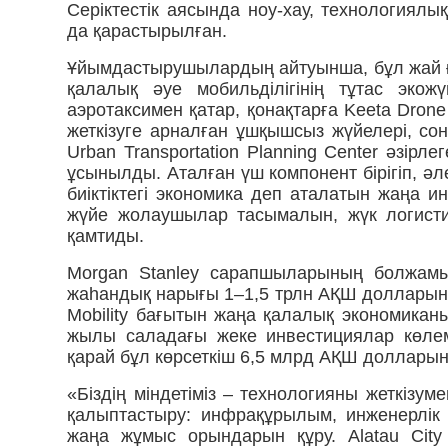
Серіктестік аясында ноу-хау, технологиял
да қарастырылған.
Ұйымдастырушылардың айтуынша, бұл жай ғ
қалалық әуе мобильділігінің тұтас экож
аэротаксимен қатар, қонақтарға Keeta Dro
жеткізуге арналған ұшқышсыз жүйелері, сон
Urban Transportation Planning Center әзі
ұсынылды. Аталған үш компонент бірігіп, әл
биіктіктегі экономика деп аталатын жаңа
жүйе жолаушылар тасымалын, жүк логисти
қамтиды.
Morgan Stanley сарапшыларының болжамын
жаһандық нарығы 1–1,5 трлн АҚШ долларын 
Mobility бағытын жаңа қалалық экономиканы
жылы саладағы жеке инвестициялар көле
қарай бұл көрсеткіш 6,5 млрд АҚШ доллар
«Біздің міндетіміз – технологияны жеткізу
қалыптастыру: инфрақұрылым, инженерлік
жаңа жұмыс орындарын құру. Alatau Cit