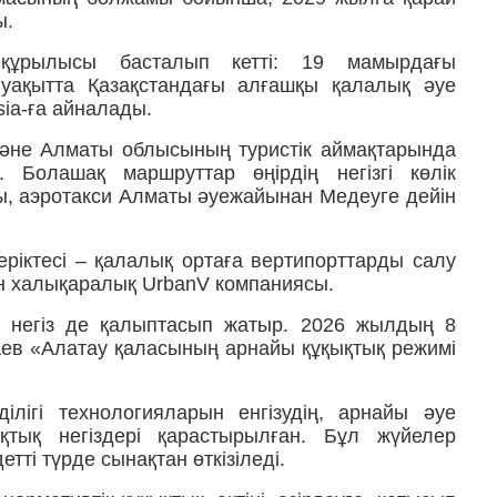
ы.
 құрылысы басталып кетті: 19 мамырдағы
уақытта Қазақстандағы алғашқы қалалық әуе
sia-ға айналады.
 және Алматы облысының туристік аймақтарында
. Болашақ маршруттар өңірдің негізгі көлік
, аэротакси Алматы әуежайынан Медеуге дейін
іктесі – қалалық ортаға вертипорттарды салу
н халықаралық UrbanV компаниясы.
 негіз де қалыптасып жатыр. 2026 жылдың 8
аев «Алатау қаласының арнайы құқықтық режимі
лігі технологияларын енгізудің, арнайы әуе
қтық негіздері қарастырылған. Бұл жүйелер
тті түрде сынақтан өткізіледі.