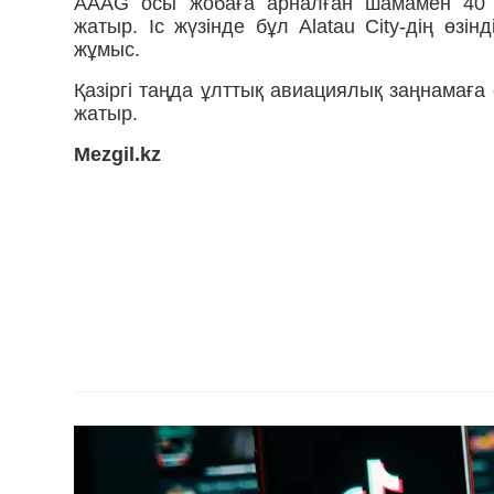
AAAG осы жобаға арналған шамамен 40 но
жатыр. Іс жүзінде бұл Alatau City-дің өзі
жұмыс.
Қазіргі таңда ұлттық авиациялық заңнамаға 
жатыр.
Mezgil.kz