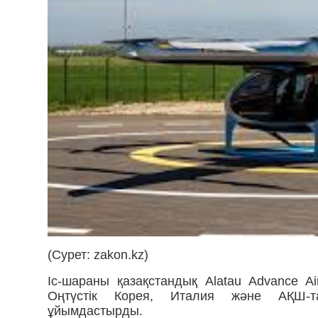
(Сурет: zakon.kz)
Іс-шараны қазақстандық Alatau Advance A
Оңтүстік Корея, Италия және АҚШ-тағ
ұйымдастырды.