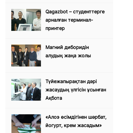
Qagazbot – студенттерге
арналған терминал-
принтер
Магний диборидін
алудың жаңа жолы
Түйежапырақтан дәрі
жасаудың үлгісін ұсынған
Ақбота
«Алоэ өсімдігінен шәрбат,
йогурт, крем жасадым»