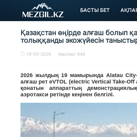
БАСТЫ БЕТ
АҚПА
Қазақстан өңірде алғаш болып қа
толыққанды экожүйесін танысты
19-05-2026
Көрілімі: 946
2026 жылдың 19 мамырында Alatau City
алғаш рет eVTOL (electric Vertical Take-Of
қонатын аппараттың демонстрациялық
аэротакси ретінде кеңінен белгілі.