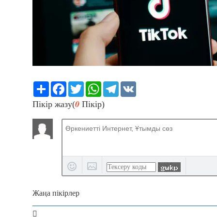
Share
Facebook
Twitter
WhatsApp
Telegram
VK
0
Пікір жазу(
Пікір)
Жаңа пікірлер