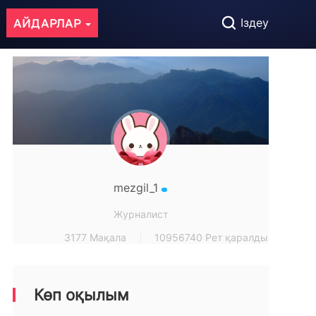
АЙДАРЛАР
Іздеу
mezgil_1
Журналист
3177 Мақала
10956740 Рет қаралды
Көп оқылым