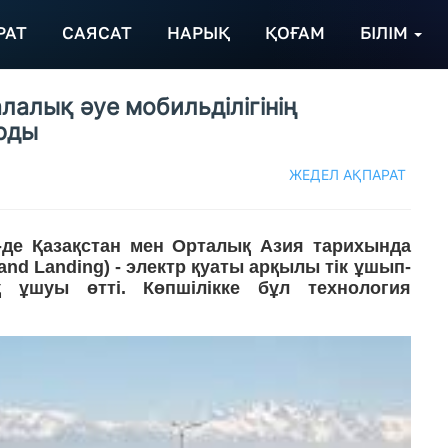
РАТ
САЯСАТ
НАРЫҚ
ҚОҒАМ
БІЛІМ
лалық әуе мобильділігінің
рды
ЖЕДЕЛ АҚПАРАТ
-де Қазақстан мен Орталық Азия тарихында
f and Landing) - электр қуаты арқылы тік ұшып-
 ұшуы өтті. Көпшілікке бұл технология