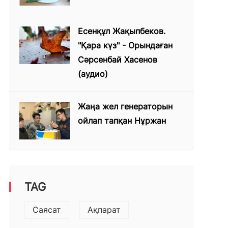
Есенқұл Жақыпбеков.
"Қара күз" - Орындаған
Сәрсенбай Хасенов
(аудио)
Жаңа жел генераторын
ойлап тапқан Нұржан
TAG
Саясат
Ақпарат