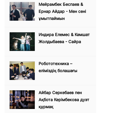
Мейрамбек Беспаев &
Ернар Айдар - Мен сені
ұмытпаймын
Индира Елемес & Кәмшат
Жолдыбаева - Сайра
Робототехника –
еліміздің болашағы
Айбар Серкебаев пен
Ақбота Керімбекова дуэт
құрмақ