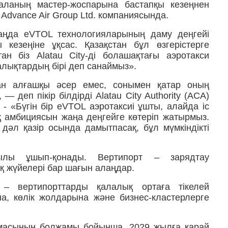
аланың мастер-жоспарына бастапқы кезеңнен
au Advance Air Group Ltd. компаниясында.
і таңда eVTOL технологияларының даму деңгейі
кезеңіне ұқсас. Қазақстан бұл өзгерістерге
н біз Alatau City-ді болашақтағы аэротакси
алықтардың бірі деп санаймыз».
ан алғашқы әсер емес, сонымен қатар оның
 деп пікір білдірді Alatau City Authority (ACA)
 «Бүгін бір eVTOL аэротаксиі ұшты, алайда іс
қ амбициясын жаңа деңгейге көтеріп жатырмыз.
дәл қазір осында дамытпасақ, бұл мүмкіндікті
ылы ұшып-қонады. Вертипорт – зарядтау
қ жүйелері бар шағын алаңдар.
 вертипорттарды қалалық ортаға тікелей
а, көлік жолдарына және бизнес-кластерлерге
масының болжамы бойынша, 2029 жылға қарай