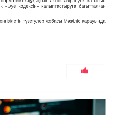
рмативтік-құқықтық актіні әзірлеуге қатысып
ндік «Әуе кодексін» қалыптастыруға бағытталған
енгізілетін түзетулер жобасы Мәжіліс қарауында