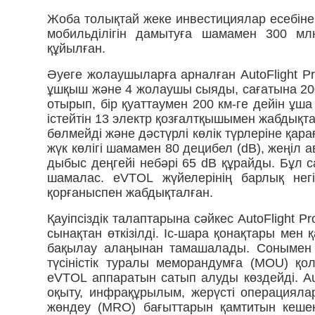
Жоба толықтай жеке инвестициялар есебінен
мобильділігін дамытуға шамамен 300 м
құйылған.
Әуеге жолаушыларға арналған AutoFlight Pro
ұшқыш және 4 жолаушы сыяды, сағатына 200
отырып, бір қуаттаумен 200 км-ге дейін ұш
істейтін 13 электр қозғалтқышымен жабдықт
бөлмейді және дәстүрлі көлік түрлеріне қа
жүк көлігі шамамен 80 децибел (dB), жеңіл
дыбыс деңгейі небәрі 65 dB құрайды. Бұл 
шамалас. eVTOL жүйелерінің барлық негіз
қорғаныспен жабдықталған.
Қауіпсіздік талаптарына сәйкес AutoFlight
сынақтан өткізілді. Іс-шара қонақтары м
бақылау алаңынан тамашалады. Сонымен қ
түсіністік туралы меморандумға (MOU) қ
eVTOL аппаратын сатып алуды көздейді. Aut
оқыту, инфрақұрылым, жерүсті операцияла
жөндеу (MRO) бағыттарын қамтитын кешенді