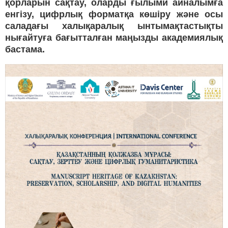
қорларын сақтау, оларды ғылыми айналымға
енгізу, цифрлық форматқа көшіру және осы
саладағы халықаралық ынтымақтастықты
нығайтуға бағытталған маңызды академиялық
бастама.