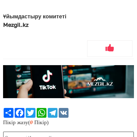
Ұйымдастыру комитеті
Mezgil.kz
Share
Facebook
Twitter
WhatsApp
Telegram
VK
0
Пікір жазу(
Пікір)