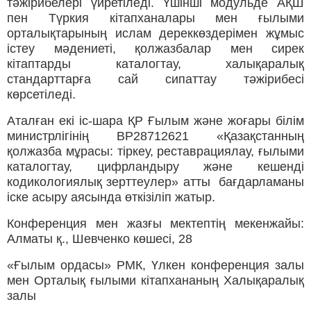
тәжірибелері үйретіледі. Үшінші модульде АҚШ
пен Түркия кітапханалары мен ғылыми
орталықтарының ислам дереккөздерімен жұмыс
істеу мәдениеті, қолжазбалар мен сирек
кітаптарды каталогтау, халықаралық
стандарттарға сай сипаттау тәжірибесі
көрсетіледі.
Аталған екі іс-шара ҚР Ғылым және жоғары білім
министрлігінің ВР28712621 «Қазақстанның
қолжазба мұрасы: тіркеу, реставрациялау, ғылыми
каталогтау, цифрландыру және кешенді
кодикологиялық зерттеулер» атты бағдарламаны
іске асыру аясында өткізіліп жатыр.
Конференция мен жазғы мектептің мекенжайы:
Алматы қ., Шевченко көшесі, 28
«Ғылым ордасы» РМК, Үлкен конференция залы
мен Орталық ғылыми кітапхананың Халықаралық
залы