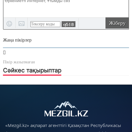
Жіберу
Жаңа пікірлер
Пікір жазылмаған
Сәйкес тақырыптар
«Mezgil.kz» ақпарат агенттігі Қазақстан Республикасы