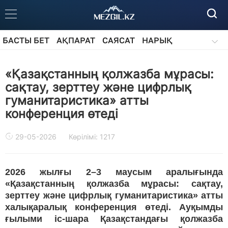
БАСТЫ БЕТ
АҚПАРАТ
САЯСАТ
НАРЫҚ
ҚОҒАМ
БІЛІМ
АЙДАРЛАР
«Қазақстанның қолжазба мұрасы:
сақтау, зерттеу және цифрлық
гуманитаристика» атты
конференция өтеді
29-05-2026
Көрілімі: 1217
2026 жылғы 2–3 маусым аралығында
«Қазақстанның қолжазба мұрасы: сақтау,
зерттеу және цифрлық гуманитаристика» атты
халықаралық конференция өтеді. Ауқымды
ғылыми іс-шара Қазақстандағы қолжазба