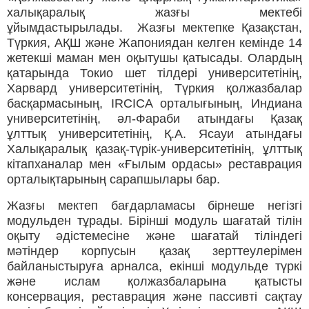
халықаралық жазғы мектебі
ұйымдастырылады. Жазғы мектепке Қазақстан,
Түркия, АҚШ және Жапониядан келген кемінде 14
жетекші маман мен оқытушы қатысады. Олардың
қатарында Токио шет тілдері университетінің,
Харвард университетінің, Түркия қолжазбалар
басқармасының, IRCICA орталығының, Индиана
университетінің, әл-Фараби атындағы Қазақ
ұлттық университетінің, Қ.А. Ясауи атындағы
Халықаралық қазақ-түрік-университетінің, ұлттық
кітапханалар мен «Ғылым ордасы» реставрация
орталықтарының сарапшылары бар.
Жазғы мектеп бағдарламасы бірнеше негізгі
модульден тұрады. Бірінші модуль шағатай тілін
оқыту әдістемесіне және шағатай тіліндегі
мәтіндер корпусын қазақ зерттеулерімен
байланыстыруға арналса, екінші модульде түркі
және ислам қолжазбаларына қатысты
консервация, реставрация және пассивті сақтау