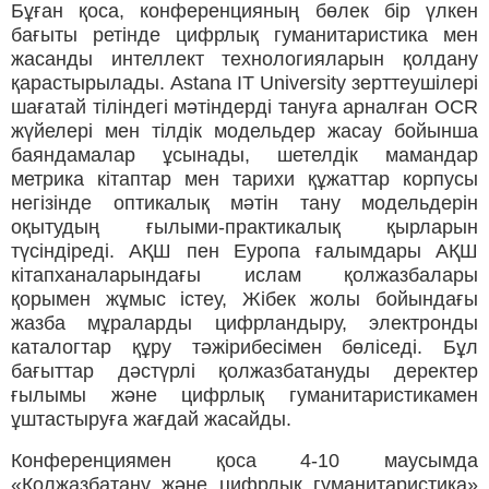
Бұған қоса, конференцияның бөлек бір үлкен
бағыты ретінде цифрлық гуманитаристика мен
жасанды интеллект технологияларын қолдану
қарастырылады. Astana IT University зерттеушілері
шағатай тіліндегі мәтіндерді тануға арналған OCR
жүйелері мен тілдік модельдер жасау бойынша
баяндамалар ұсынады, шетелдік мамандар
метрика кітаптар мен тарихи құжаттар корпусы
негізінде оптикалық мәтін тану модельдерін
оқытудың ғылыми‑практикалық қырларын
түсіндіреді. АҚШ пен Еуропа ғалымдары АҚШ
кітапханаларындағы ислам қолжазбалары
қорымен жұмыс істеу, Жібек жолы бойындағы
жазба мұраларды цифрландыру, электронды
каталогтар құру тәжірибесімен бөліседі. Бұл
бағыттар дәстүрлі қолжазбатануды деректер
ғылымы және цифрлық гуманитаристикамен
ұштастыруға жағдай жасайды.
Конференциямен қоса 4-10 маусымда
«Қолжазбатану және цифрлық гуманитаристика»