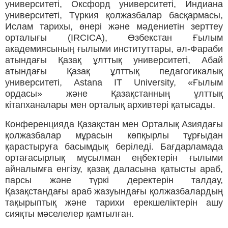
университеті, Оксфорд университеті, Индиана
университеті, Түркия қолжазбалар басқармасы,
Ислам тарихы, өнері және мәдениетін зерттеу
орталығы (IRCICA), Өзбекстан Ғылым
академиясының ғылыми институттары, әл-Фараби
атындағы Қазақ ұлттық университеті, Абай
атындағы Қазақ ұлттық педагогикалық
университеті, Astana IT University, «Ғылым
ордасы» және Қазақстанның ұлттық
кітапханалары мен орталық архивтері қатысады.
Конференцияда Қазақстан мен Орталық Азиядағы
қолжазбалар мұрасын көпқырлы тұрғыдан
қарастыруға басымдық беріледі. Бағдарламада
ортағасырлық мұсылман еңбектерін ғылыми
айналымға енгізу, қазақ даласына қатысты араб,
парсы және түркі деректерін талдау,
Қазақстандағы араб жазуындағы қолжазбалардың
тақырыптық және тарихи ерекшеліктерін ашу
сияқты мәселелер қамтылған.