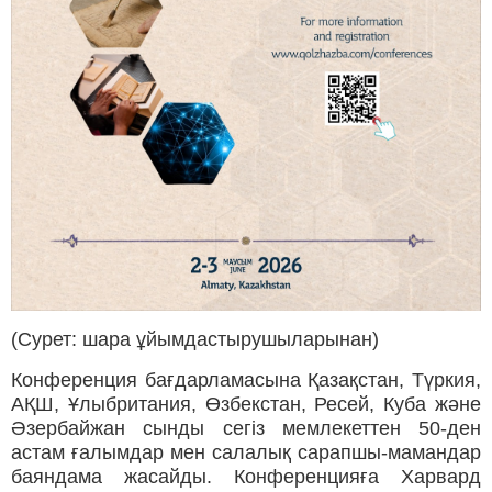
(Сурет: шара ұйымдастырушыларынан)
Конференция бағдарламасына Қазақстан, Түркия,
АҚШ, Ұлыбритания, Өзбекстан, Ресей, Куба және
Әзербайжан сынды сегіз мемлекеттен 50-ден
астам ғалымдар мен салалық сарапшы-мамандар
баяндама жасайды. Конференцияға Харвард