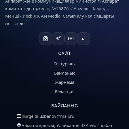
Ақпарат және коммуникациялар министрлігі Ақпарат
комитетінде тіркеліп, №16876-ИА куәлігі берілді.
Меншік иесі: ЖК AN Media. Сатып алу келісімшарты
негізінде.
САЙТ
Біз туралы
Байланыс
Жарнама
Редакция
БАЙЛАНЫС
nurgeldi.usbanov@mail.ru
Алматы қаласы, Уәлиханов 43А үй. 4 қабат