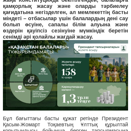
жаңа Конституцияда бекітілгендей, балаларға
қамқорлық жасау және оларды тәрбиелеу
қағидатына негізделген, ал мемлекеттің басты
міндеті – отбасылар үшін балалардың дені сау
болып өсуіне, сапалы білім алуына және
өздерін қауіпсіз сезінуіне мүмкіндік беретін
сенімді әрі қолайлы жағдай жасау.
Бұл бағыттағы басты құжат ретінде Президент
Қасым-Жомарт Тоқаевтың Ұлттық құрылтай
қорытындысы бойынша берген тапсырмасына