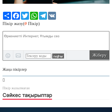
Share
Facebook
Twitter
WhatsApp
Telegram
VK
0
Пікір жазу(
Пікір)
Жіберу
Жаңа пікірлер
Пікір жазылмаған
Сәйкес тақырыптар