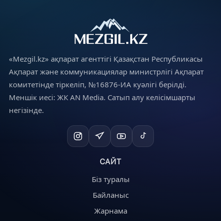
«Mezgil.kz» ақпарат агенттігі Қазақстан Республикасы
Ақпарат және коммуникациялар министрлігі Ақпарат
комитетінде тіркеліп, №16876-ИА куәлігі берілді.
Меншік иесі: ЖК AN Media. Сатып алу келісімшарты
негізінде.
САЙТ
Біз туралы
Байланыс
Жарнама