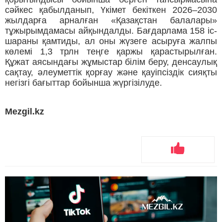
сәйкес қабылданып, Үкімет бекіткен 2026–2030
жылдарға арналған «Қазақстан балалары»
тұжырымдамасы айқындалды. Бағдарлама 158 іс-
шараны қамтиды, ал оны жүзеге асыруға жалпы
көлемі 1,3 трлн теңге қаржы қарастырылған.
Құжат аясындағы жұмыстар білім беру, денсаулық
сақтау, әлеуметтік қорғау және қауіпсіздік сияқты
негізгі бағыттар бойынша жүргізілуде.
Mezgil.kz