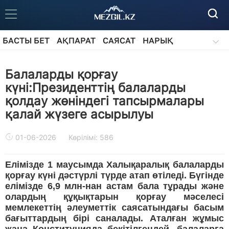
БАСТЫ БЕТ
АҚПАРАТ
САЯСАТ
НАРЫҚ
ҚОҒАМ
БІЛІМ
АЙДАРЛАР
Балаларды қорғау
күні:Президенттің балаларды
қолдау жөніндегі тапсырмалары
қалай жүзеге асырылуы
01-06-2026
Көрілімі: 586
Елімізде 1 маусымда Халықаралық балаларды
қорғау күні дәстүрлі түрде атап өтіледі. Бүгінде
елімізде 6,9 млн-нан астам бала тұрады және
олардың құқықтарын қорғау мәселесі
мемлекеттің әлеуметтік саясатындағы басым
бағыттардың бірі саналады. Аталған жұмыс