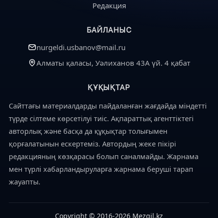
Редакция
БАЙЛАНЫС
nurgeldi.usbanov@mail.ru
Алматы қаласы, Уәлиханов 43А үй. 4 қабат
ҚҰҚЫҚТАР
Сайттағы материалдарды пайдаланған жағдайда міндетті
түрде сілтеме көрсетілуі тиіс. Ақпараттық агенттіктегі
авторлық және басқа да құқықтар толығымен
қорғалатынын ескертеміз. Автордың жеке пікірі
редакцияның көзқарасы болып саналмайды. Жарнама
мен түрлі хабарландыруларға жарнама беруші тарап
жауапты.
Copyright © 2016-2026 Mezgil.kz