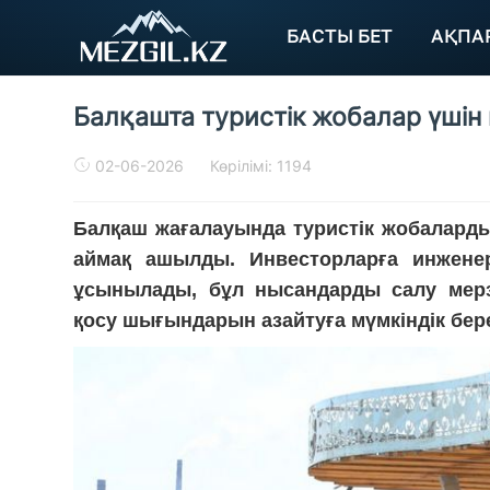
БАСТЫ БЕТ
АҚПА
Балқашта туристік жобалар үші
02-06-2026
Көрілімі: 1194
Балқаш жағалауында туристік жобаларды
аймақ ашылды. Инвесторларға инженер
ұсынылады, бұл нысандарды салу мерз
қосу шығындарын азайтуға мүмкіндік бере