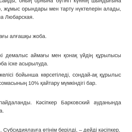
асайды, оның орнына бүгінгі күннің шындығына
р, жұмыс орындары мен тарту нүктелерін алады,
на Любарская.
ағы алғашқы жоба.
і демалыс аймағы мен қонақ үйдің құрылысы
жоба іске асырылуда.
елісі бойынша көрсетіледі, сондай-ақ құрылыс
омасының 10% қайтару мүмкіндігі бар.
пайдаланды. Кәсіпкер Барковский ауданында
а.
Субсидиялауға өтінім берілді, – дейді кәсіпкер.