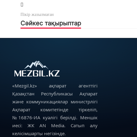
Пікір жазылмаған
Сәйкес тақырыптар
«Mezgil.kz» ақпарат агенттігі
Қазақстан Республикасы Ақпарат
және коммуникациялар министрлігі
Ақпарат комитетінде тіркеліп,
№16876-ИА куәлігі берілді. Меншік
иесі: ЖК AN Media. Сатып алу
келісімшарты негізінде.