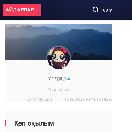
АЙДАРЛАР
Іздеу
mezgil_1
Журналист
3177 Мақала
10960031 Рет қаралды
Көп оқылым