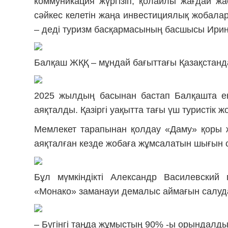
коммуникация жүргізіп, қолайлы жағдай ж
сәйкес келетін жаңа инвестициялық жобала
– деді туризм басқармасының басшысы Ири
Балқаш ЖҚҚ – мұндай бағыттағы Қазақстанд
2025 жылдың басынан бастап Балқашта ек
аяқталды. Қазіргі уақытта тағы үш туристік 
Мемлекет тарапынан қолдау «Даму» қоры ж
аяқталған кезде жобаға жұмсалатын шығын с
Бұл мүмкіндікті Александр Василевский 
«Монако» заманауи демалыс аймағын салуд
– Бүгінгі таңда жұмыстың 90% -ы орындалды. 