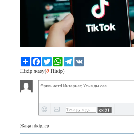
Share
Facebook
Twitter
WhatsApp
Telegram
VK
0
Пікір жазу(
Пікір)
Жаңа пікірлер