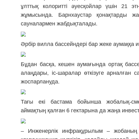
ұлттық колоритті әуесқойлар үшін 21 э
жұмысында. Барнхаустар қонақтарды ж
сауналармен жабдықталады.
Әрбір вилла бассейндері бар жеке аумаққа 
Бұдан басқа, кешен аумағында ортақ басс
алаңдары, іс-шаралар өткізуге арналған
жоспарлануда.
Тағы екі бастама бойынша жобалық-сме
аймақтың қалған 6 гектарына да жаңа инве
– Инженерлік инфрақұрылым – жобаның е