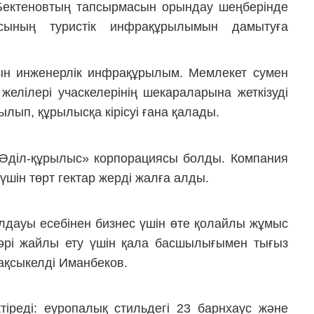
Бектеновтың тапсырмасын орындау шеңберінде
ының туристік инфрақұрылымын дамытуға
н инженерлік инфрақұрылым. Мемлекет сумен
желілері учаскелерінің шекараларына жеткізуді
ылып, құрылысқа кірісуі ғана қалады.
 «Әділ-құрылыс» корпорациясы болды. Компания
 үшін төрт гектар жерді жалға алды.
олдауы есебінен бизнес үшін өте қолайлы жұмыс
рі жайлы ету үшін қала басшылығымен тығыз
Жақсыкелді Иманбеков.
тіреді: еуропалық стильдегі 23 барнхаус және