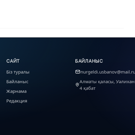
САЙТ
БАЙЛАНЫС
Біз туралы
nurgeldi.usbanov@mail.r
Байланыс
Алматы қаласы, Уәлихан
4 қабат
Жарнама
Редакция