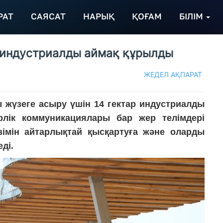
РАТ
САЯСАТ
НАРЫҚ
ҚОҒАМ
БІЛІМ
н индустриалды аймақ құрылды
ЖЕДЕЛ АҚПАРАТ
 жүзеге асыру үшін 14 гектар индустриалды
лік коммуникациялары бар жер телімдері
імін айтарлықтай қысқартуға және оларды
ді.