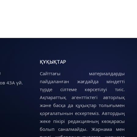
ҚҰҚЫҚТАР
u
Сайттағы материалдарды
пайдаланған жағдайда міндетті
ов 43А үй.
түрде сілтеме көрсетілуі тиіс.
Ақпараттық агенттіктегі авторлық
және басқа да құқықтар толығымен
қорғалатынын ескертеміз. Автордың
жеке пікірі редакцияның көзқарасы
болып саналмайды. Жарнама мен
түрлі хабарландыруларға жарнама