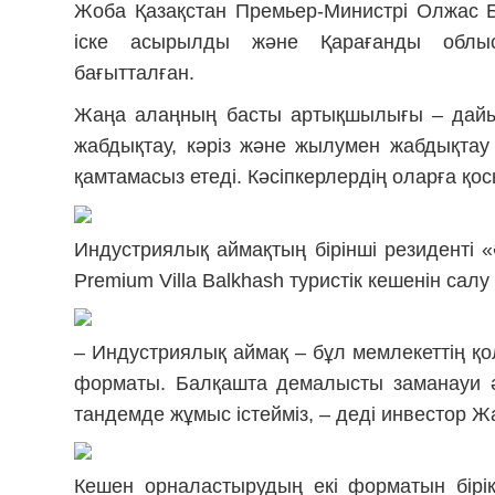
Жоба Қазақстан Премьер-Министрі Олжас 
іске асырылды және Қарағанды облыс
бағытталған.
Жаңа алаңның басты артықшылығы – дайы
жабдықтау, кәріз және жылумен жабдықтау 
қамтамасыз етеді. Кәсіпкерлердің оларға қос
Индустриялық аймақтың бірінші резиденті
Premium Villa Balkhash туристік кешенін салу
– Индустриялық аймақ – бұл мемлекеттің қ
форматы. Балқашта демалысты заманауи ә
тандемде жұмыс істейміз, – деді инвестор 
Кешен орналастырудың екі форматын бірік