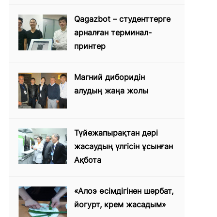
Qagazbot – студенттерге
арналған терминал-
принтер
Магний диборидін
алудың жаңа жолы
Түйежапырақтан дәрі
жасаудың үлгісін ұсынған
Ақбота
«Алоэ өсімдігінен шәрбат,
йогурт, крем жасадым»