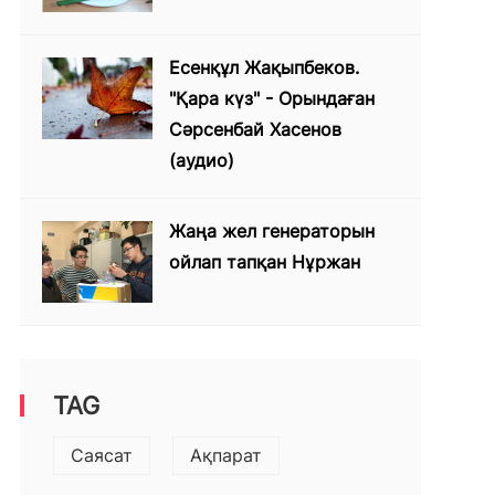
Есенқұл Жақыпбеков.
"Қара күз" - Орындаған
Сәрсенбай Хасенов
(аудио)
Жаңа жел генераторын
ойлап тапқан Нұржан
TAG
Саясат
Ақпарат