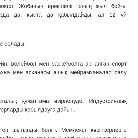
тноюрт. Жобаның ерекшелігі оның жыл бойғы
азда да, қыста да қабылдайды, ал 12 үй
ие болады.
ейн, волейбол мен баскетболға арналған спорт
 сахна мен асханасы ашық мейрамханалар салу
талық құжаттама әзірленуде. Индустриялық
сторларды қабылдауға дайын.
ң шығынды бөлігі. Мемлекет кәсіпкерлерге