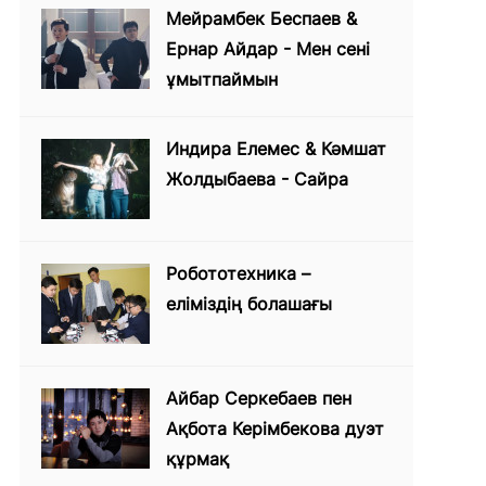
Мейрамбек Беспаев &
Ернар Айдар - Мен сені
ұмытпаймын
Индира Елемес & Кәмшат
Жолдыбаева - Сайра
Робототехника –
еліміздің болашағы
Айбар Серкебаев пен
Ақбота Керімбекова дуэт
құрмақ