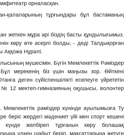
 амфитеатр орналасқан.
дан-қалаларының тұрғындары бұл бастаманың
дан жеткен мұра әрі біздің басты құндылығымыз.
енін көру өте әсерлі болды, - деді Талдықорған
ы Аққожа Нұрәлі.
лысының мүшесімін. Бүгін Мемлекеттік Рәміздер
 Бұл мерекенің біз үшін маңызы зор. Өйткені
танға деген сүйіспеншілікті еселеуге үйрететін
ғы № 12 мектеп-гимназияның оқушысы, волонтер
н. Мемлекеттік рәміздер күнінде ауылымызға Ту
ре беріс жердегі мәдениет үйі мен спорт кешені
ң күнде желбіреп тұрғанын көру болашақ
лқына үлкен шабыт беріп, мақсаттарына жетуге