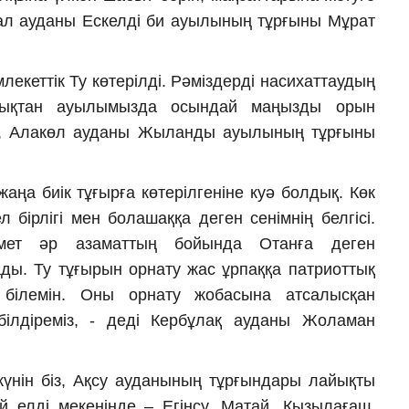
ал ауданы Ескелді би ауылының тұрғыны Мұрат
лекеттік Ту көтерілді. Рәміздерді насихаттаудың
ндықтан ауылымызда осындай маңызды орын
г, Алакөл ауданы Жыланды ауылының тұрғыны
ңа биік тұғырға көтерілгеніне куә болдық. Көк
л бірлігі мен болашаққа деген сенімнің белгісі.
ұрмет әр азаматтың бойында Отанға деген
ады. Ту тұғырын орнату жас ұрпаққа патриоттық
 білемін. Оны орнату жобасына атсалысқан
ілдіреміз, - деді Кербұлақ ауданы Жоламан
 күнін біз, Ақсу ауданының тұрғындары лайықты
й елді мекенінде – Егінсу, Матай, Қызылағаш,