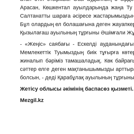
Арасан, Көшкентал ауылдарында жаңа Ту 
Салтанатты шараға әсіресе жастарымыздың
Бұл олардың ел болашағына деген жауапкершіл
Қызылағаш ауылының тұрғыны Әшімғали Жұ
- «Жеңіс» саябағы - Ескелді ауданындағы
Мемлекеттік Туымыздың биік тұғырға көте
жиналып бәріміз тамашаладық. Көк байрағ
сәттер елге деген мақтанышымызды арттыра
болсын, - деді Қарабұлақ ауылының тұрғын
Жетісу облысы әкімінің баспасөз қызметі.
Mezgil.kz