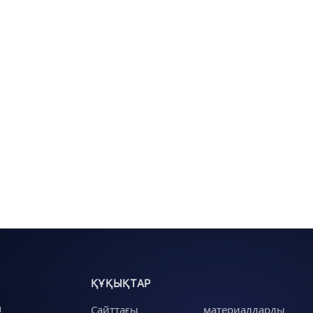
ҚҰҚЫҚТАР
u
Сайттағы материалдарды