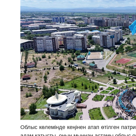
Облыс көлемінде кеңінен атап өтілген патр
адам қатысты, оның мыңнан астамы облыс 