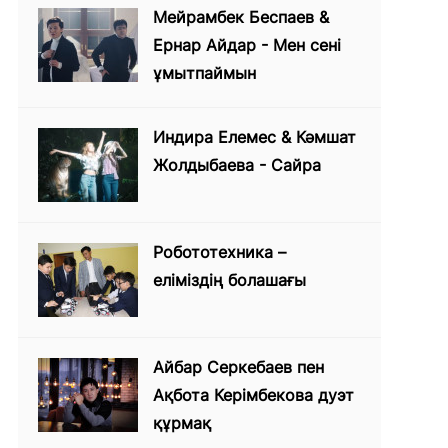
Мейрамбек Беспаев &
Ернар Айдар - Мен сені
ұмытпаймын
Индира Елемес & Кәмшат
Жолдыбаева - Сайра
Робототехника –
еліміздің болашағы
Айбар Серкебаев пен
Ақбота Керімбекова дуэт
құрмақ