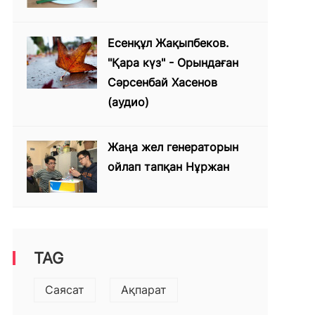
Есенқұл Жақыпбеков.
"Қара күз" - Орындаған
Сәрсенбай Хасенов
(аудио)
Жаңа жел генераторын
ойлап тапқан Нұржан
TAG
Саясат
Ақпарат