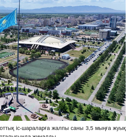
иоттық іс-шараларға жалпы саны 3,5 мыңға жуық
орталығында жиналды.