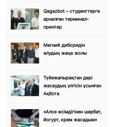
Qagazbot – студенттерге
арналған терминал-
принтер
Магний диборидін
алудың жаңа жолы
Түйежапырақтан дәрі
жасаудың үлгісін ұсынған
Ақбота
«Алоэ өсімдігінен шәрбат,
йогурт, крем жасадым»