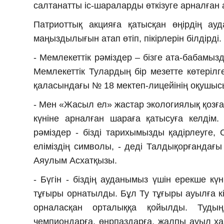
салтанатты іс-шараларды өткізуге арналған
Патриоттық акцияға қатысқан өңірдің ау
маңыздылығын атап өтіп, пікірлерін білдірді.
- Мемлекеттік рәміздер – бізге ата-бабамыз
Мемлекеттік Тулардың бір мезетте көтерілг
қаласындағы № 18 мектеп-лицейінің оқушыс
- Мен «Жасыл ел» жастар экологиялық қозға
күніне арналған шараға қатысуға келдім.
рәміздер - бізді тарихымызды қадірлеуге, О
еліміздің символы, - деді Талдықорғанда
Аяулым Асхатқызы.
- Бүгін - біздің ауданымыз үшін ерекше кү
тұғыры орнатылды. Бұл Ту тұғыры ауылға кі
орналасқан орталыққа қойылды. Туды
чемпиондарға, өнрпаздарға, жалпы ауыл ха