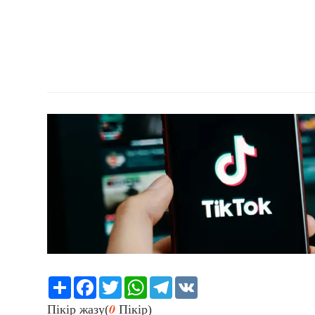
Share
Facebook
Twitter
WhatsApp
Telegram
VK
0
Пікір жазу(
Пікір)