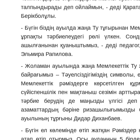
талпындырады деп ойлаймын, - деді Қарат
Берікболұлы.
- Бүгін біздің ауылда жаңа Ту тұғырынан Мем
ұрпақты тәрбиелеудегі рөлі үлкен. Со
ашылғанынан қуаныштымыз, - деді педаго
Эльмира Рапилова.
- Жоламан ауылында жаңа Мемлекеттік Ту жа
байрағымыз – Тәуелсіздігіміздің символы, е
Мемлекеттік рәміздерге көрсетілген қ
сүйіспеншілік пен мақтаныш сезімін арттыр
тәрбие берудің де маңызды үлгісі деп
азаматтардың бәріне ризашылығымызды б
ауылының тұрғыны Дидар Диханбаев.
- Бүгін ел көлемінде өтіп жатқан Рәміздер
атап өтіп отырмыз. Осы ауданның 5 бірде