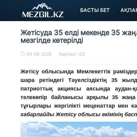
БАСТЫ БЕТ
АҚПА
Жетісуда 35 елді мекенде 35 жаң
мезгілде көтерілді
04-06-2026
Көрілімі: 123
Жетісу облысында Мемлекеттік рәміздер 
шара ретіндегі Тәуелсіздіктің 35 ж
патриоттық акциясы аясында аудан-қ
телекөпір байланысы арқылы 35 жаңа 
тұғырлары жергілікті меценаттар мен к
хабарлайды Жетісу облысы әкімінің басп