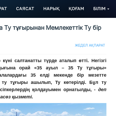
РАТ
САЯСАТ
НАРЫҚ
ҚОҒАМ
БІЛІМ
а Ту тұғырынан Мемлекеттік Ту бір
ЖЕДЕЛ АҚПАРАТ
күні салтанатты түрде аталып өтті. Негізгі
ылдығына орай «35 ауыл – 35 Ту тұғыры»
алалардағы 35 елді мекенде бір мезетте
ту тұғыры ашылып, Ту көтерілді. Бұл ту
әсіпкерлердің қолдауымен орнатылды, -
деп
асөз қызметі.