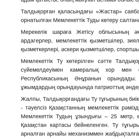
Талдықорған қаласындағы «Жастар» саябағ
орнатылған Мемлекеттік Туды көтеру салтана
Мерекелік шараға Жетісу облысының әкі
ардагерлер, мемлекеттік қызметшілер, зия
қызметкерлері, әскери қызметшілер, спортш
Мемлекеттік Ту көтерілген сәтте Талдықо
сүйемелдеуімен камералық хор мен о
Республикасының Әнұранын орындады.
ұжымдардың орындауында патриоттық әнде
Жалпы, Талдықорғандағы Ту тұғырының биікт
- тәуелсіз Қазақстанның мемлекеттік рәміз
Мемлекеттік Тудың ұзындығы – 25 метр, е
Қазақстан картасы бейнеленген. Ту тұғыр
арналған арнайы механизммен жабдықталға