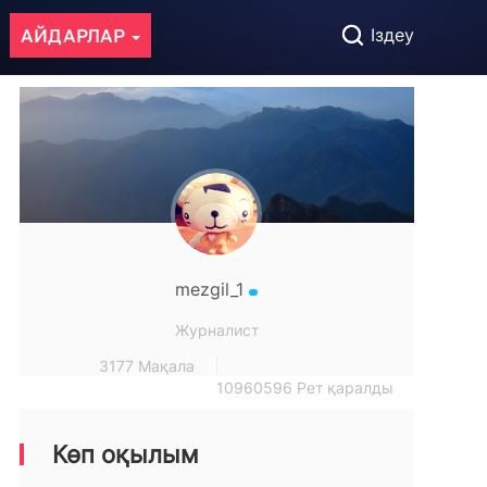
АЙДАРЛАР
Іздеу
mezgil_1
Журналист
3177 Мақала
10960596 Рет қаралды
Көп оқылым