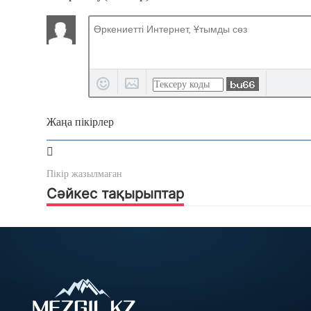
Жаңа пікірлер
Пікір жазылмаған
Сәйкес тақырыптар