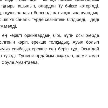
тұғыры ашылып, олардан Ту биікке көтерілді.
, оқушылардың белсенді қатысқанына қуандық.
ікті саналы түрде сезінетінін білдіреді, - деді
магелді.
 ең көрікті орындардың бірі. Бүгін осы жерде
рілгенін көріп, ерекше толқыдық. Ауыл болып
ымыз саябаққа ерекше сән беріп тұр. Осындай
 түседі. Туымыз әрдайым асқақтап, еліміз аман
ы Сәуле Амантаева.