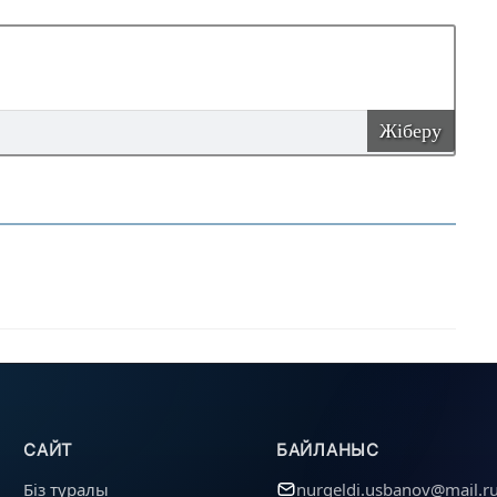
Жіберу
САЙТ
БАЙЛАНЫС
Біз туралы
nurgeldi.usbanov@mail.r