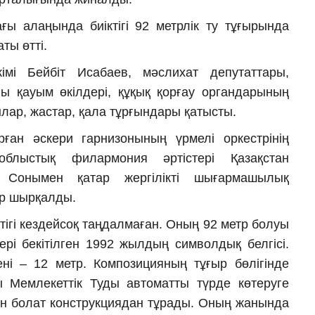
ы алаңында биіктігі 92 метрлік ту тұғырында
ты өтті.
мі Бейбіт Исабаев, мәслихат депутаттары,
лы қауым өкілдері, құқық қорғау органдарының
ылар, жастар, қала тұрғындары қатысты.
рған әскери гарнизонының үрмелі оркестрінің
блыстық филармония әртістері Қазақстан
 Сонымен қатар жергілікті шығармашылық
р шырқалды.
ігі кездейсоқ таңдалмаған. Оның 92 метр болуы
дері бекітілген 1992 жылдың символдық белгісі.
ні – 12 метр. Композицияның тұғыр бөлігінде
ы Мемлекеттік Туды автоматты түрде көтеруге
н болат конструкциядан тұрады. Оның жанында