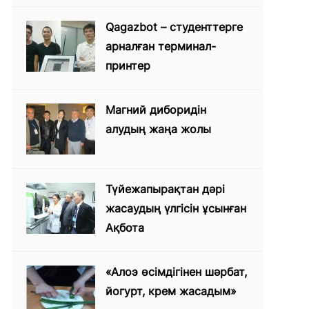
Qagazbot – студенттерге
арналған терминал-
принтер
Магний диборидін
алудың жаңа жолы
Түйежапырақтан дәрі
жасаудың үлгісін ұсынған
Ақбота
«Алоэ өсімдігінен шәрбат,
йогурт, крем жасадым»