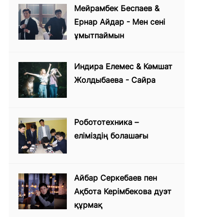
Мейрамбек Беспаев &
Ернар Айдар - Мен сені
ұмытпаймын
Индира Елемес & Кәмшат
Жолдыбаева - Сайра
Робототехника –
еліміздің болашағы
Айбар Серкебаев пен
Ақбота Керімбекова дуэт
құрмақ