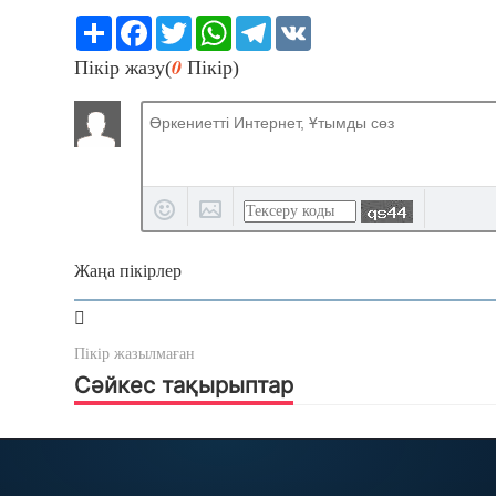
Share
Facebook
Twitter
WhatsApp
Telegram
VK
0
Пікір жазу(
Пікір)
Жаңа пікірлер
Пікір жазылмаған
Сәйкес тақырыптар