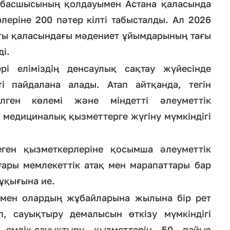
 басшысының қолдауымен Астана қаласында
леріне 200 пәтер кілті табысталды. Ал 2026
ты қаласындағы мәдениет ұйымдарының тағы
ді.
і еліміздің денсаулық сақтау жүйесінде
ті пайдалана алады. Атап айтқанда, тегін
ілген көлемі және міндетті әлеуметтік
медициналық қызметтерге жүгіну мүмкіндігі
ген қызметкерлеріне қосымша әлеуметтік
оғары мемлекеттік атақ мен марапаттары бар
ұқығына ие.
р мен олардың жұбайларына жылына бір рет
п, сауықтыру демалысын өткізу мүмкіндігі
емдік-сауықтыру қызметтерін 50 пайыз