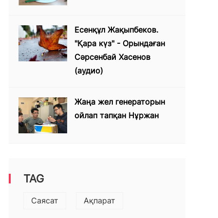
Есенқұл Жақыпбеков.
"Қара күз" - Орындаған
Сәрсенбай Хасенов
(аудио)
Жаңа жел генераторын
ойлап тапқан Нұржан
TAG
Саясат
Ақпарат