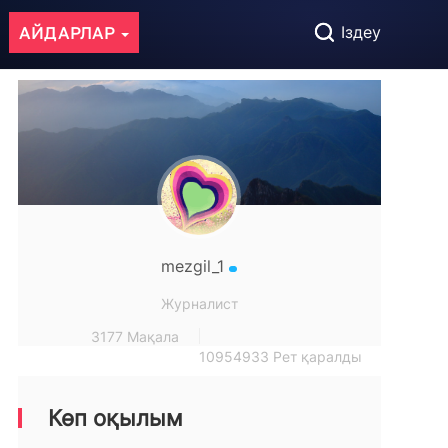
АЙДАРЛАР
Іздеу
mezgil_1
Журналист
3177 Мақала
10954933 Рет қаралды
Көп оқылым