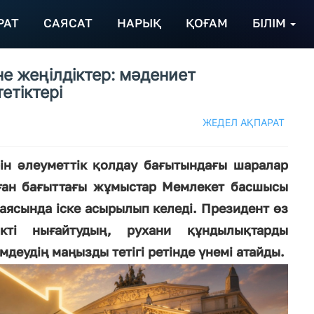
РАТ
САЯСАТ
НАРЫҚ
ҚОҒАМ
БІЛІМ
е жеңілдіктер: мәдениет
етіктері
ЖЕДЕЛ АҚПАРАТ
ін әлеуметтік қолдау бағытындағы шаралар
лған бағыттағы жұмыстар Мемлекет басшысы
ясында іске асырылып келеді. Президент өз
ікті нығайтудың, рухани құндылықтарды
мдеудің маңызды тетігі ретінде үнемі атайды.