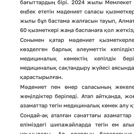
бағыттардың бірі. 2024 жылы Мемлекет
еңбек ететін мәдениет саласы қызметкер
жылы бұл бастама жалғасын тауып, Алма
60 қызметкері жаңа баспанаға қол жеткіз
Сонымен қатар мәдениет қызметкерлер
көзделген барлық әлеуметтік кепілдік
медициналық көмектің кепілдік бер
медициналық сақтандыру жүйесі аясында 
қарастырылған.
Мәдениет пен өнер саласының жекеле
жеңілдіктер беріледі. Атап айтқанда, ж
азаматтар тегін медициналық көмек алу қ
Сондай-ақ аталған санаттағы азаматта
еліміздегі шипажайларда тегін ем алы
ұсынылады. Ал олардың балаларына 