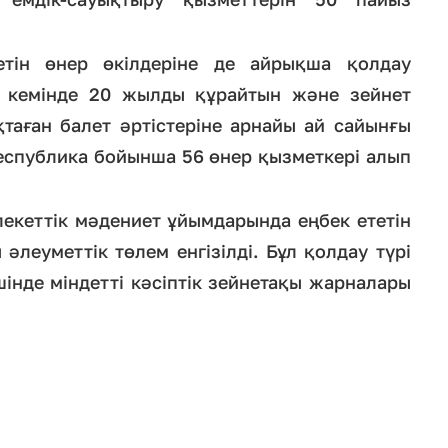
тін өнер өкілдеріне де айрықша қолдау
ілі кемінде 20 жылды құрайтын және зейнет
таған балет әртістеріне арнайы ай сайынғы
 республика бойынша 56 өнер қызметкері алып
екеттік мәдениет ұйымдарында еңбек ететін
 әлеуметтік төлем енгізілді. Бұл қолдау түрі
шінде міндетті кәсіптік зейнетақы жарналары
.