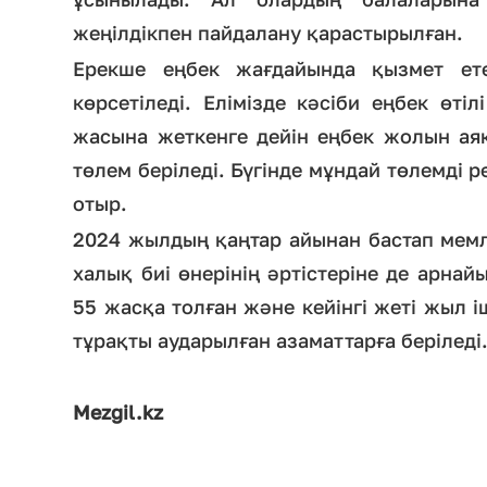
жеңілдікпен пайдалану қарастырылған.
Ерекше еңбек жағдайында қызмет ете
көрсетіледі. Елімізде кәсіби еңбек өт
жасына жеткенге дейін еңбек жолын аяқ
төлем беріледі. Бүгінде мұндай төлемді
отыр.
2024 жылдың қаңтар айынан бастап мемл
халық биі өнерінің әртістеріне де арнайы
55 жасқа толған және кейінгі жеті жыл і
тұрақты аударылған азаматтарға беріледі
Mezgil.kz