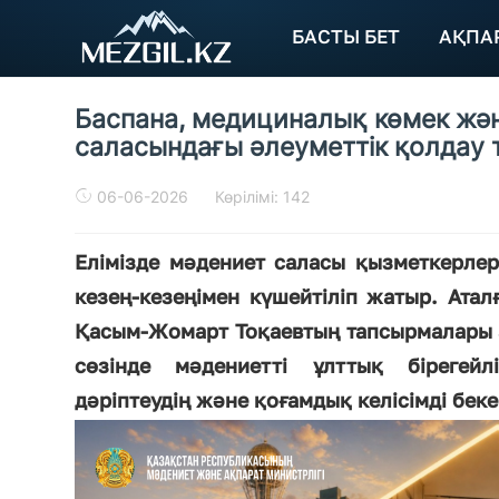
БАСТЫ БЕТ
АҚПА
Баспана, медициналық көмек жән
саласындағы әлеуметтік қолдау т
06-06-2026
Көрілімі: 142
Елімізде мәдениет саласы қызметкерлер
кезең-кезеңімен күшейтіліп жатыр. Ата
Қасым-Жомарт Тоқаевтың тапсырмалары а
сөзінде мәдениетті ұлттық бірегейл
дәріптеудің және қоғамдық келісімді беке