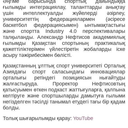
Әңгіме барысында спорттық дайындыққа
ғылымды интеграциялау, таланттарды анықтау
үшін интеллектуалды жүйелерді әзірлеу,
университеттің федерациялармен (әсіресе
баскетбол федерациясымен) ынтымақтастығы
және спортта Industry 4.0 перспективалары
талқыланды. Александр Нефтисов академиялық
ғылымды Қазақстан спортының практикалық
қажеттіліктерімен үйлестіретін жобаларды іске
асыру тәжірибесімен бөлісті.
Қазақстанның ұлттық спорт университеті Орталық
Азиядағы спорт саласындағы инновациялар
орталығы ретіндегі позициясын нығайтуды
жалғастыруда. Проректор Нефтисовтың
қатысуымен өткен подкаст жаттығуларға, қалпына
келтіруге және спортшыларды дамытуға ғылыми
негізделген тәсілді танымал етудегі тағы бір қадам
болды.
Толық шығарылымды қарау:
YouTube