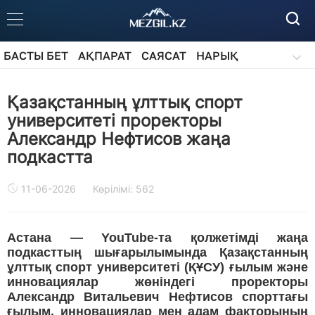
БАСТЫ БЕТ
АҚПАРАТ
САЯСАТ
НАРЫҚ
ҚОҒАМ
БІЛІМ
АЙДАРЛАР
Қазақстанның ұлттық спорт
университеті проректоры
Александр Нефтисов жаңа
подкастта
11-06-2026
Көрілімі: 562
Астана — YouTube-та қолжетімді жаңа
подкасттың шығарылымында Қазақстанның
ұлттық спорт университеті (ҚҰСУ) ғылым және
инновациялар жөніндегі проректоры
Александр Витальевич Нефтисов спорттағы
ғылым, инновациялар мен адам факторының