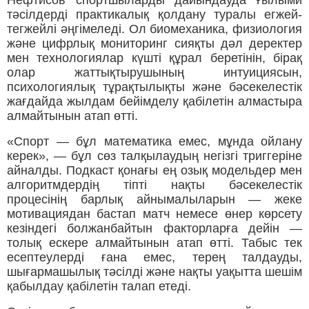
тәсілдерді практикалық қолдану туралы егжей-
тегжейлі әңгімеледі. Ол биомеханика, физиология
және цифрлық мониторинг сияқты дәл деректер
мен технологиялар күшті құрал беретінін, бірақ
олар жаттықтырушының интуициясын,
психологиялық тұрақтылықты және бәсекелестік
жағдайда жылдам бейімделу қабілетін алмастыра
алмайтынын атап өтті.
«Спорт — бұл математика емес, мұнда ойлану
керек», — бұл сөз талқылаудың негізгі триггеріне
айналды. Подкаст қонағы ең озық модельдер мен
алгоритмдердің тіпті нақты бәсекелестік
процесінің барлық айнымалыларын — жеке
мотивациядан бастап матч немесе өнер көрсету
кезіндегі болжанбайтын факторларға дейін —
толық ескере алмайтынын атап өтті. Табыс тек
есептеулерді ғана емес, терең талдауды,
шығармашылық тәсілді және нақты уақытта шешім
қабылдау қабілетін талап етеді.