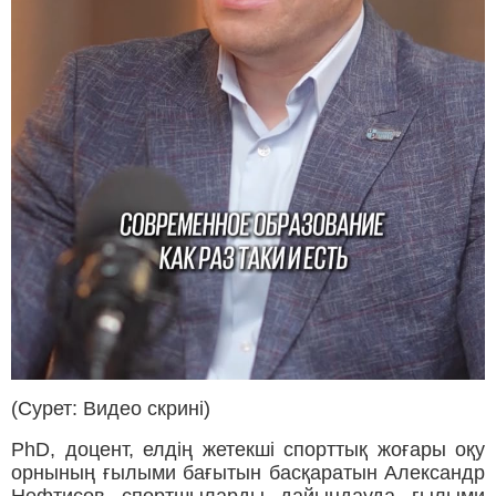
(Сурет: Видео скрині)
PhD, доцент, елдің жетекші спорттық жоғары оқу
орнының ғылыми бағытын басқаратын Александр
Нефтисов спортшыларды дайындауда ғылыми