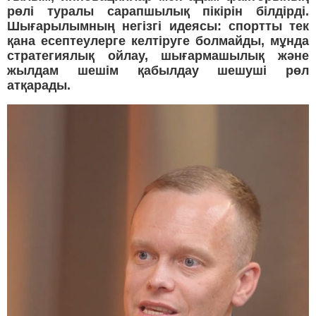
рөлі туралы сарапшылық пікірін білдірді.
Шығарылымның негізгі идеясы: спортты тек
қана есептеулерге келтіруге болмайды, мұнда
стратегиялық ойлау, шығармашылық және
жылдам шешім қабылдау шешуші рөл
атқарады.