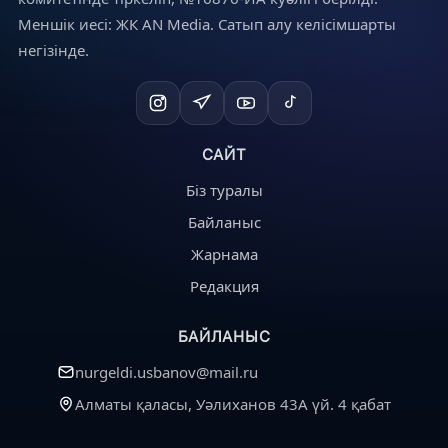
Меншік иесі: ЖК AN Media. Сатып алу келісімшарты
негізінде.
САЙТ
Біз туралы
Байланыс
Жарнама
Редакция
БАЙЛАНЫС
nurgeldi.usbanov@mail.ru
Алматы қаласы, Уәлиханов 43А үй. 4 қабат