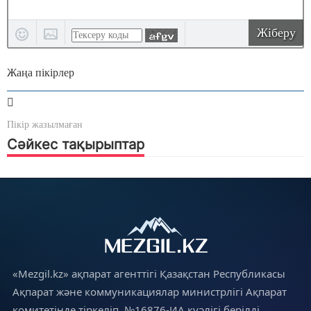
Жіберу
Жаңа пікірлер
Пікір жазылмаған
Сәйкес тақырыптар
«Mezgil.kz» ақпарат агенттігі Қазақстан Республикасы
Ақпарат және коммуникациялар министрлігі Ақпарат
комитетінде тіркеліп, №16876-ИА куәлігі берілді.