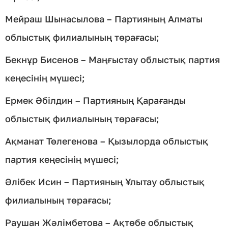
Мейраш Шынасылова – Партияның Алматы
облыстық филиалының төрағасы;
Бекнұр Бисенов – Маңғыстау облыстық партия
кеңесінің мүшесі;
Ермек Әбілдин – Партияның Қарағанды
облыстық филиалының төрағасы;
Ақманат Төлегенова – Қызылорда облыстық
партия кеңесінің мүшесі;
Әлібек Исин – Партияның Ұлытау облыстық
филиалының төрағасы;
Раушан Жәлімбетова – Ақтөбе облыстық