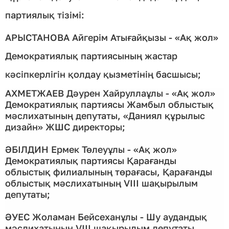
партиялық тізімі:
АРЫСТАНОВА Айгерім Атығайқызы - «Ақ жол»
Демократиялық партиясының жастар
кәсіпкерлігін қолдау қызметінің басшысы;
АХМЕТЖАЕВ Дәурен Хайруллаұлы - «Ақ жол»
Демократиялық партиясы Жамбыл облыстық
мәслихатының депутаты, «Даниял құрылыс
дизайн» ЖШС директоры;
ӘБІЛДИН Ермек Төлеуұлы - «Ақ жол»
Демократиялық партиясы Қарағанды
облыстық филиалының төрағасы, Қарағанды
облыстық мәслихатының VIII шақырылым
депутаты;
ӘУЕС Жоламан Бейсеханұлы - Шу аудандық
мәслихатының VIII шақырылым депутаты,