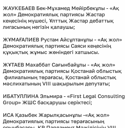
ЖАУКЕБАЕВ Бек-Мұхамед Мейірбекұлы - «Ақ
жол» Демократиялық партиясы Жастар
кеңесінің мүшесі, Ұлттық Жастар дебаттық
лигасының негізін қалаушы;
ЖҰМАҒАЛИЕВ Рустам Айсұлтанұлы - «Ақ жол»
Демократиялық партиясы Саяси кеңесінің
құқықтық жұмыс жөніндегі хатшысы.
ЖҰТАЕВ Махаббат Сағынбайұлы - «Ақ жол»
Демократиялық партиясы Қостанай облыстық
филиалының төрағасы, Қостанай облыстық
мәслихатының VIІI шақырылым депутаты;
ИБАТУЛЛИНА Эльмира - «First Legal Consulting
Group» ЖШС басқарушы серіктесі;
ИСА Қазыбек Жарылқасынұлы -«Ақ жол»
Демократиялық партиясы төрағасының
орынбасары, ҚР Парламент Мәжілісінің VIII