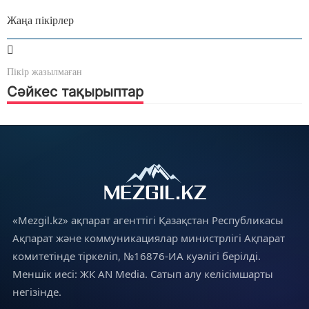
Жаңа пікірлер
Пікір жазылмаған
Сәйкес тақырыптар
«Mezgil.kz» ақпарат агенттігі Қазақстан Республикасы
Ақпарат және коммуникациялар министрлігі Ақпарат
комитетінде тіркеліп, №16876-ИА куәлігі берілді.
Меншік иесі: ЖК AN Media. Сатып алу келісімшарты
негізінде.