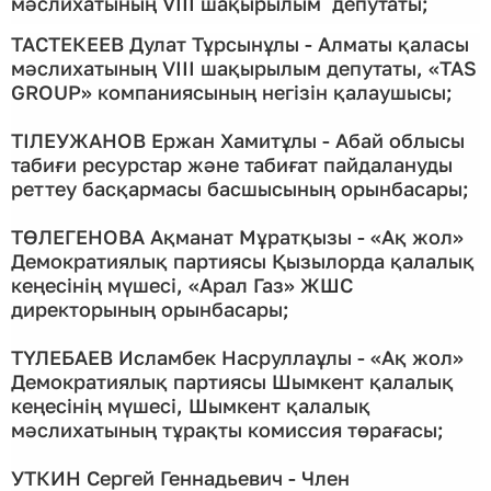
мәслихатының VIІI шақырылым депутаты;
ТАСТЕКЕЕВ Дулат Тұрсынұлы - Алматы қаласы
мәслихатының VIII шақырылым депутаты, «TAS
GROUP» компаниясының негізін қалаушысы;
ТІЛЕУЖАНОВ Ержан Хамитұлы - Абай облысы
табиғи ресурстар және табиғат пайдалануды
реттеу басқармасы басшысының орынбасары;
ТӨЛЕГЕНОВА Ақманат Мұратқызы - «Ақ жол»
Демократиялық партиясы Қызылорда қалалық
кеңесінің мүшесі, «Арал Газ» ЖШС
директорының орынбасары;
ТҮЛЕБАЕВ Исламбек Насруллаұлы - «Ақ жол»
Демократиялық партиясы Шымкент қалалық
кеңесінің мүшесі, Шымкент қалалық
мәслихатының тұрақты комиссия төрағасы;
УТКИН Сергей Геннадьевич - Член