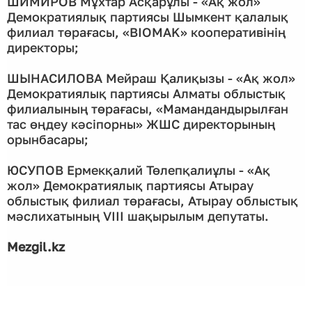
ШИМИРОВ Мұхтар Асқарұлы - «Ақ жол»
Демократиялық партиясы Шымкент қалалық
филиал төрағасы, «BIOMAK» кооперативінің
директоры;
ШЫНАСИЛОВА Мейраш Қалиқызы - «Ақ жол»
Демократиялық партиясы Алматы облыстық
филиалының төрағасы, «Мамандандырылған
тас өңдеу кәсіпорны» ЖШС директорының
орынбасары;
ЮСУПОВ Ермекқалий Төлепқалиұлы - «Ақ
жол» Демократиялық партиясы Атырау
облыстық филиал төрағасы, Атырау облыстық
мәслихатының VIII шақырылым депутаты.
Мezgil.kz