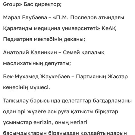
Group» Бас директор;
Марал Елубаева – «П.М. Поспелов атындағы
Қарағанды медицина университеті» КеАҚ
Педиатрия мектебінің деканы;
Анатолий Калинкин – Семей қалалық
мәслихатының депутаты;
Бек-Мұхамед Жаукебаев – Партияның Жастар
кеңесінің мүшесі.
Талқылау барысында делегаттар бағдарламаны
одан әрі жүзеге асыруға қатысты бірқатар
ұсыныстар енгізіп, оның негізгі
басымдықтарын бірауыздан қолдайтындарын