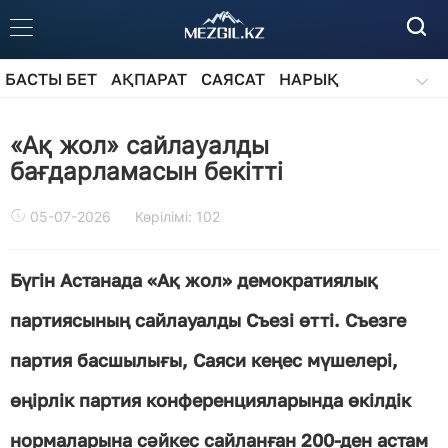
БАСТЫ БЕТ
АҚПАРАТ
САЯСАТ
НАРЫҚ
ҚОҒАМ
БІЛІМ
АЙДАРЛАР
«Ақ жол» сайлауалды
бағдарламасын бекітті
05-07-2026
Көрілімі: 102
Бүгін Астанада «Ақ жол» демократиялық
партиясының сайлауалды Съезі өтті. Съезге
партия басшылығы, Саяси кеңес мүшелері,
өңірлік партия конференцияларында өкілдік
нормаларына сәйкес сайланған 200-ден астам