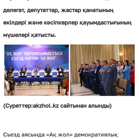
делегат, депутаттар, жастар қанатының
өкілдері және кәсіпкерлер қауымдастығының
мүшелері қатысты.
(Суреттер:akzhol.kz сайтынан алынды)
Съезд аясында «Ақ жол» демократиялық