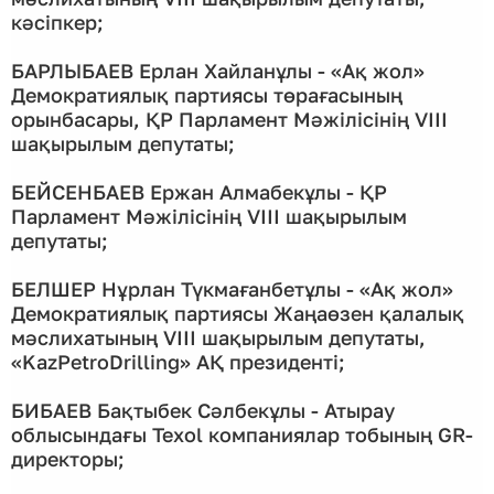
кәсіпкер;
БАРЛЫБАЕВ Ерлан Хайланұлы - «Ақ жол»
Демократиялық партиясы төрағасының
орынбасары, ҚР Парламент Мәжілісінің VIII
шақырылым депутаты;
БЕЙСЕНБАЕВ Ержан Алмабекұлы - ҚР
Парламент Мәжілісінің VIІI шақырылым
депутаты;
БЕЛШЕР Нұрлан Түкмағанбетұлы - «Ақ жол»
Демократиялық партиясы Жаңаөзен қалалық
мәслихатының VIII шақырылым депутаты,
«KazPetroDrilling» АҚ президенті;
БИБАЕВ Бақтыбек Сәлбекұлы - Атырау
облысындағы Texol компаниялар тобының GR-
директоры;