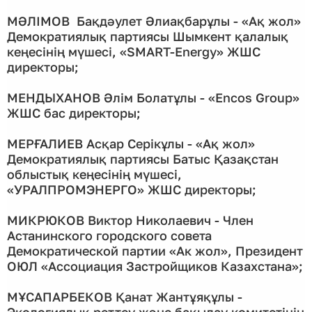
МӘЛІМОВ Бақдәулет Әлиақбарұлы - «Ақ жол»
Демократиялық партиясы Шымкент қалалық
кеңесінің мүшесі, «SMART-Energy» ЖШС
директоры;
МЕНДЫХАНОВ Әлім Болатұлы - «Encos Group»
ЖШС бас директоры;
МЕРҒАЛИЕВ Асқар Серікұлы - «Ақ жол»
Демократиялық партиясы Батыс Қазақстан
облыстық кеңесінің мүшесі,
«УРАЛПРОМЭНЕРГО» ЖШС директоры;
МИКРЮКОВ Виктор Николаевич - Член
Астанинского городского совета
Демократической партии «Ак жол», Президент
ОЮЛ «Ассоциация Застройщиков Казахстана»;
МҰСАПАРБЕКОВ Қанат Жантұяқұлы -
Экологиялық реттеу және бақылау комитетінің