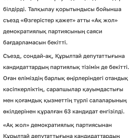
білдірді. Талқылау қорытындысы бойынша
съезд «Өзгерістер қажет» атты «Ақ жол»
демократиялық партиясының саяси
бағдарламасын бекітті.
Съезд, сондай-ақ, Құрылтай депутаттығына
кандидаттардың партиялық тізімін де бекітті.
Оған еліміздің барлық өңірлеріндегі отандық
кәсіпкерліктің, сарапшылар қауымдастығы
мен қоғамдық қызметтің түрлі салаларының
өкілдерінен құралған 63 кандидат енгізілді.
«Ақ жол» демократиялық партиясынан
Құрылтай депутаттығына кандидаттардың