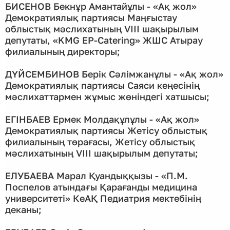
БИСЕНОВ Бекнұр Амантайұлы - «Ақ жол»
Демократиялық партиясы Маңғыстау
облыстық мәслихатының VIІI шақырылым
депутаты, «KMG EP-Catering» ЖШС Атырау
филиалының директоры;
ДҮЙСЕМБИНОВ Берік Сәлімжанұлы - «Ақ жол»
Демократиялық партиясы Саяси кеңесінің
мәслихаттармен жұмыс жөніндегі хатшысы;
ЕГІНБАЕВ Ермек Молдақұлұлы - «Ақ жол»
Демократиялық партиясы Жетісу облыстық
филиалының төрағасы, Жетісу облыстық
мәслихатының VIІI шақырылым депутаты;
ЕЛУБАЕВА Марал Қуандыққызы - «П.М.
Поспелов атындағы Қарағанды медицина
университеті» КеАҚ Педиатрия мектебінің
деканы;