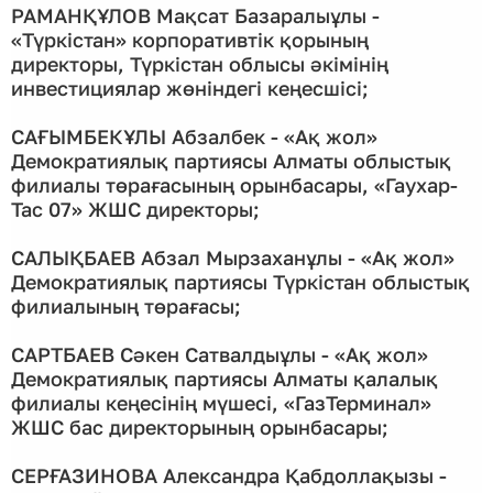
РАМАНҚҰЛОВ Мақсат Базаралыұлы -
«Түркістан» корпоративтік қорының
директоры, Түркістан облысы әкімінің
инвестициялар жөніндегі кеңесшісі;
САҒЫМБЕКҰЛЫ Абзалбек - «Ақ жол»
Демократиялық партиясы Алматы облыстық
филиалы төрағасының орынбасары, «Гаухар-
Тас 07» ЖШС директоры;
САЛЫҚБАЕВ Абзал Мырзаханұлы - «Ақ жол»
Демократиялық партиясы Түркістан облыстық
филиалының төрағасы;
САРТБАЕВ Сәкен Сатвалдыұлы - «Ақ жол»
Демократиялық партиясы Алматы қалалық
филиалы кеңесінің мүшесі, «ГазТерминал»
ЖШС бас директорының орынбасары;
СЕРҒАЗИНОВА Александра Қабдоллақызы -