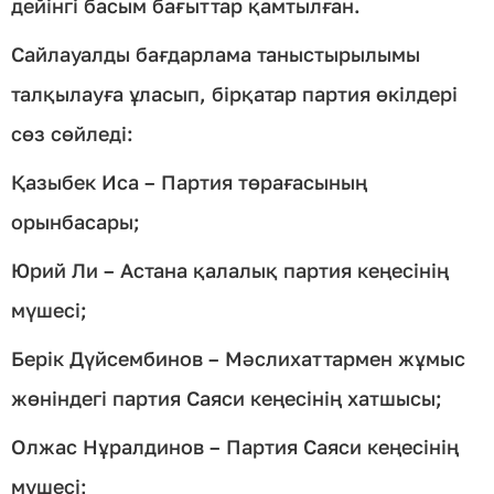
дейінгі басым бағыттар қамтылған.
Сайлауалды бағдарлама таныстырылымы
талқылауға ұласып, бірқатар партия өкілдері
сөз сөйледі:
Қазыбек Иса – Партия төрағасының
орынбасары;
Юрий Ли – Астана қалалық партия кеңесінің
мүшесі;
Берік Дүйсембинов – Мәслихаттармен жұмыс
жөніндегі партия Саяси кеңесінің хатшысы;
Олжас Нұралдинов – Партия Саяси кеңесінің
мүшесі;