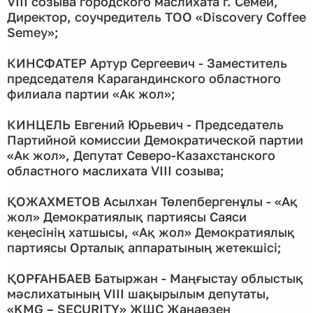
VIII созыва городского маслихата г. Семей,
Директор, соучредитель ТОО «Discovery Coffee
Semey»;
КИНСФАТЕР Артур Сергеевич - Заместитель
председателя Карагандинского областного
филиала партии «Ак жол»;
КИНЦЕЛЬ Евгений Юрьевич - Председатель
Партийной комиссии Демократической партии
«Ак жол», Депутат Северо-Казахстанского
областного маслихата VIII созыва;
ҚОЖАХМЕТОВ Асылхан Төлепбергенұлы - «Ақ
жол» Демократиялық партиясы Саяси
кеңесінің хатшысы, «Ақ жол» Демократиялық
партиясы Орталық аппаратының жетекшісі;
ҚОРҒАНБАЕВ Батыржан - Маңғыстау облыстық
мәслихатының VIII шақырылым депутаты,
«KMG – SECURITY» ЖШС Жаңаөзен