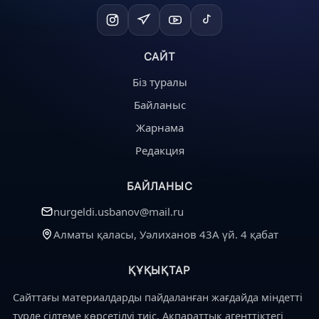
САЙТ
Біз туралы
Байланыс
Жарнама
Редакция
БАЙЛАНЫС
nurgeldi.usbanov@mail.ru
Алматы қаласы, Уәлиханов 43А үй. 4 қабат
ҚҰҚЫҚТАР
Сайттағы материалдарды пайдаланған жағдайда міндетті
түрде сілтеме көрсетілуі тиіс. Ақпараттық агенттіктегі