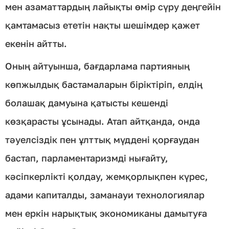
мен азаматтардың лайықты өмір сүру деңгейін
қамтамасыз ететін нақты шешімдер қажет
екенін айтты.
Оның айтуынша, бағдарлама партияның
көпжылдық бастамаларын біріктіріп, елдің
болашақ дамуына қатысты кешенді
көзқарасты ұсынады. Атап айтқанда, онда
тәуелсіздік пен ұлттық мүддені қорғаудан
бастап, парламентаризмді нығайту,
кәсіпкерлікті қолдау, жемқорлықпен күрес,
адами капиталды, заманауи технологиялар
мен еркін нарықтық экономиканы дамытуға