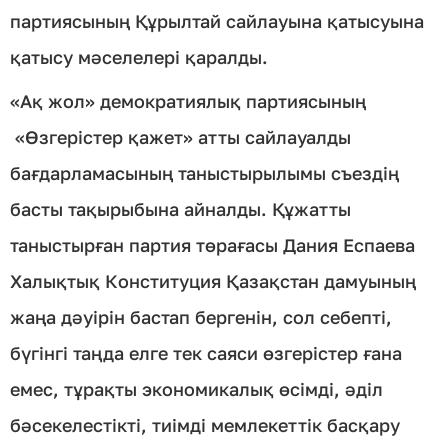
партиясының Құрылтай сайлауына қатысуына
қатысу мәселелері қаралды.
«Ақ жол» демократиялық партиясының
«Өзгерістер қажет» атты сайлауалды
бағдарламасының таныстырылымы съездің
басты тақырыбына айналды. Құжатты
таныстырған партия төрағасы Дания Еспаева
Халықтық Конституция Қазақстан дамуының
жаңа дәуірін бастап бергенін, сол себепті,
бүгінгі таңда елге тек саяси өзгерістер ғана
емес, тұрақты экономикалық өсімді, әділ
бәсекелестікті, тиімді мемлекеттік басқару