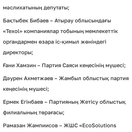
мәслихатының депутаты;
Бақтыбек Бибаев – Атырау облысындағы
«Texol» компаниялар тобының мемлекеттік
органдармен өзара іс-қимыл жөніндегі
директоры;
Ғани Хамзин – Партия Саяси кеңесінің мүшесі;
Дәурен Ахметжаев – Жамбыл облыстық партия
кеңесінің мүшесі;
Ермек Егінбаев – Партияның Жетісу облыстық
филиалының төрағасы;
Рамазан Жампиисов – ЖШС «EcoSolutions