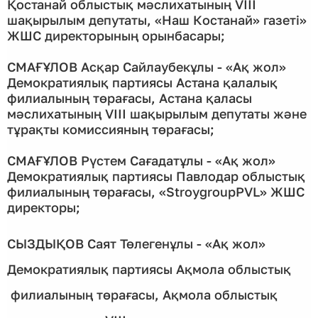
Қостанай облыстық мәслихатының VIII
шақырылым депутаты, «Наш Костанай» газеті»
ЖШС директорының орынбасары;
СМАҒҰЛОВ Асқар Сайлаубекұлы - «Ақ жол»
Демократиялық партиясы Астана қалалық
филиалының төрағасы, Астана қаласы
мәслихатының VIII шақырылым депутаты және
тұрақты комиссияның төрағасы;
СМАҒҰЛОВ Рүстем Сағадатұлы - «Ақ жол»
Демократиялық партиясы Павлодар облыстық
филиалының төрағасы, «StroygroupPVL» ЖШС
директоры;
СЫЗДЫҚОВ Саят Төлегенұлы - «Ақ жол»
Демократиялық партиясы Ақмола облыстық
филиалының төрағасы, Ақмола облыстық