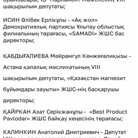
шақырылым депутаты;
ИСИН Әлібек Ерлікұлы - «Ақ жол»
Демократиялық партиясы Ұлытау облыстық
филиалының төрағасы, «SAMADI» ЖШС бас
директоры;
ҚАБДЫҒАЛИЕВА Мейрамгүл Кенжеғалиқызы -
Астана қалалық мәслихатының VIІI
шақырылым депутаты, «Қазақстан магнезит
бұйымдары зауыты» ЖШС-нің басқарушы
директоры;
ҚАЙРКАН Азат Серікжанұлы - «Best Product
Pavlodar» ЖШС байқау кеңесінің төрағасы;
КАЛИНКИН Анатолий Дмитриевич - Депутат