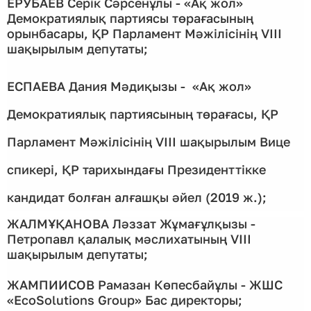
ЕРУБАЕВ Серік Сәрсенұлы - «Ақ жол»
Демократиялық партиясы төрағасының
орынбасары, ҚР Парламент Мәжілісінің VIII
шақырылым депутаты;
ЕСПАЕВА Дания Мәдиқызы - «Ақ жол»
Демократиялық партиясының төрағасы, ҚР
Парламент Мәжілісінің VIII шақырылым Вице
спикері, ҚР тарихындағы Президенттікке
кандидат болған алғашқы әйел (2019 ж.);
ЖАЛМҰҚАНОВА Ләззат Жұмағұлқызы -
Петропавл қалалық мәслихатының VIII
шақырылым депутаты;
ЖАМПИИСОВ Рамазан Көпесбайұлы - ЖШС
«EcoSolutions Group» Бас директоры;