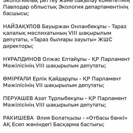
Павлодар облыстық Экология департаментінің
басшысы;
НАЙЗАҚҰЛОВ Бауыржан Онланбекұлы - Тараз
қалалық мәслихатының VIII шақырылым
депутаты, «Тараз былғары зауыты» ЖШС
директоры;
НҰРАЛДИНОВ Олжас Елтайұлы - ҚР Парламент
Мәжілісінің VIII шақырылым депутаты;
ӨМІРҒАЛИ Ерлік Қайдарұлы - ҚР Парламент
Мәжілісінің VII шақырылым депутаты;
ПЕРУАШЕВ Азат Тұрлыбекұлы - ҚР Парламент
Мәжілісінің VIІI шақырылым депутаты;
РАКИШЕВА Әлия Болатқызы - «Отбасы банкі»
АҚ Есеп жөніндегі Басқарма бастығы;