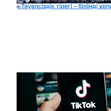
Тәуелсіздік тірегі – білімді ұр