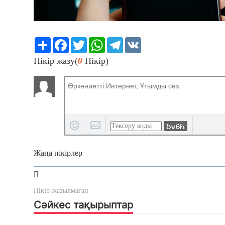
Share
Facebook
Twitter
WhatsApp
Telegram
VK
0
Пікір жазу(
Пікір)
Жаңа пікірлер
Пікір жазылмаған
Сәйкес тақырыптар