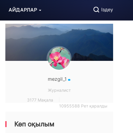
АЙДАРЛАР
Іздеу
mezgil_1
Журналист
3177 Мақала
10955588 Рет қаралды
Көп оқылым