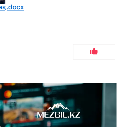
пақ.docx