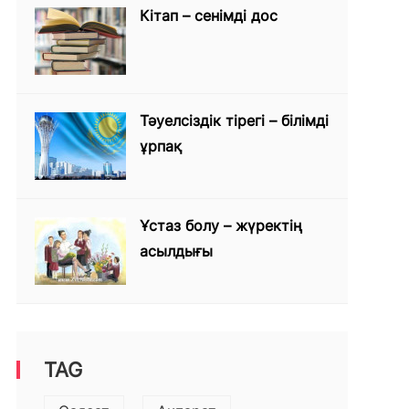
Кітап – сенімді дос
Тәуелсіздік тірегі – білімді
ұрпақ
Ұстаз болу – жүректің
асылдығы
TAG