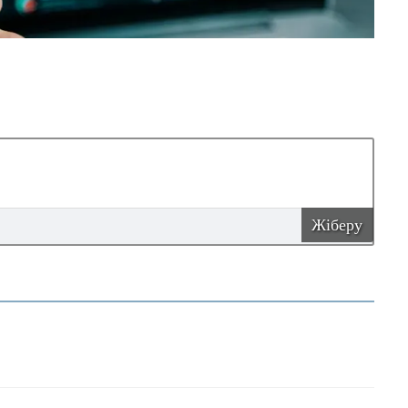
Жіберу