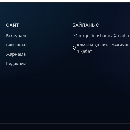
САЙТ
БАЙЛАНЫС
Біз туралы
nurgeldi.usbanov@mail.r
Байланыс
Алматы қаласы, Уәлихан
4 қабат
Жарнама
Редакция