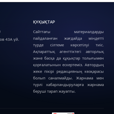
ҚҰҚЫҚТАР
u
Сайттағы материалдарды
пайдаланған жағдайда міндетті
ов 43А үй.
түрде сілтеме көрсетілуі тиіс.
Ақпараттық агенттіктегі авторлық
және басқа да құқықтар толығымен
қорғалатынын ескертеміз. Автордың
жеке пікірі редакцияның көзқарасы
болып саналмайды. Жарнама мен
түрлі хабарландыруларға жарнама
беруші тарап жауапты.