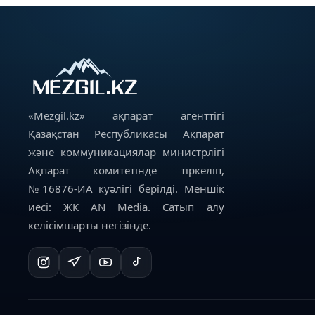
«Mezgil.kz» ақпарат агенттігі
Қазақстан Республикасы Ақпарат
және коммуникациялар министрлігі
Ақпарат комитетінде тіркеліп,
№16876-ИА куәлігі берілді. Меншік
иесі: ЖК AN Media. Сатып алу
келісімшарты негізінде.