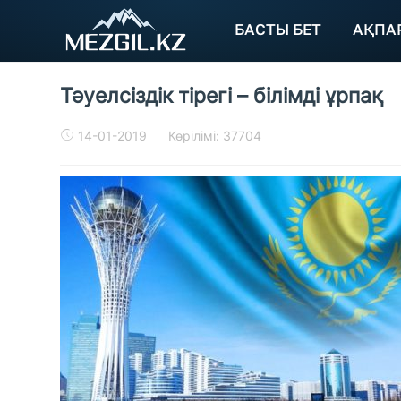
БАСТЫ БЕТ
АҚПА
Тәуелсіздік тірегі – білімді ұрпақ
14-01-2019
Көрілімі: 37704