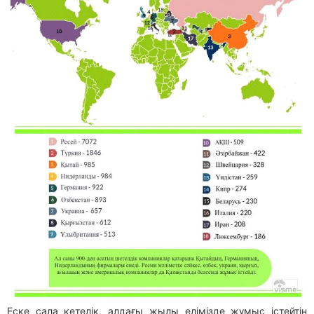
Еске сала кетелік, алдағы жылы елімізде жұмыс істейтін