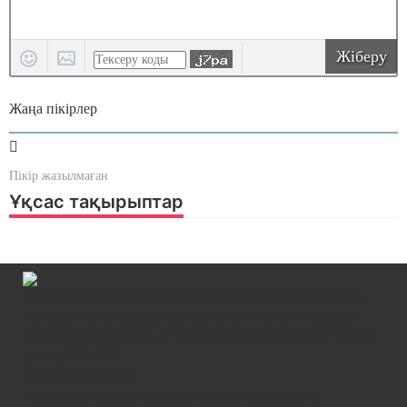
Жіберу
Жаңа пікірлер
Пікір жазылмаған
Ұқсас тақырыптар
«Mezgil.kz» ақпарат агенттігі Қазақстан Республикасы
Ақпарат және коммуникациялар министрлігі Ақпарат
комитетінде тіркеліп, №16876-ИА куәлігі берілді. Меншік
иесі: «БАҚ» ЖК
Байланыс
Редакция: Алматы қаласы, Пушкин көшесі 2/76,