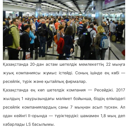
Қазақстанда 20-дан астам шетелдік мемлекеттің 22 мыңға
жуық компаниясы жұмыс істейді. Соның ішінде ең көбі —
ресейлік, түрік және қытайлық фирмалар.
Қазақстанда ең көп шетелдік компания — Ресейдікі. 2017
жылдың 1 наурызындағы мәлімет бойынша, біздің еліміздегі
ресейлік компаниялардың саны 7 мыңнан асып түскен. Ал
одан кейінгі ІІ-орында — түріктердікі: шамамен 1,8 мың деп
хабарлады LS басылымы.