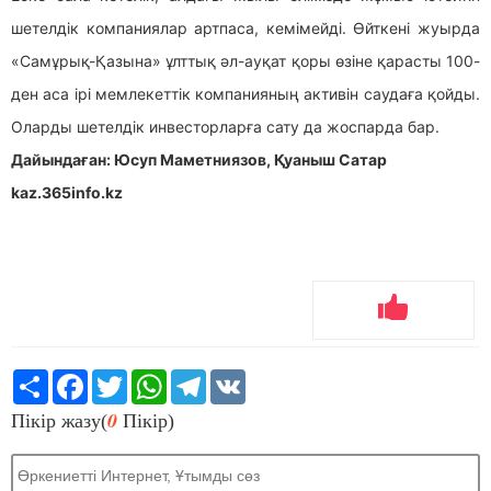
шетелдік компаниялар артпаса, кемімейді. Өйткені жуырда
«Самұрық-Қазына» ұлттық әл-ауқат қоры өзіне қарасты 100-
ден аса ірі мемлекеттік компанияның активін саудаға қойды.
Оларды шетелдік инвесторларға сату да жоспарда бар.
Дайындаған: Юсуп Маметниязов, Қуаныш Сатар
kaz.365info.kz
Share
Facebook
Twitter
WhatsApp
Telegram
VK
0
Пікір жазу(
Пікір)