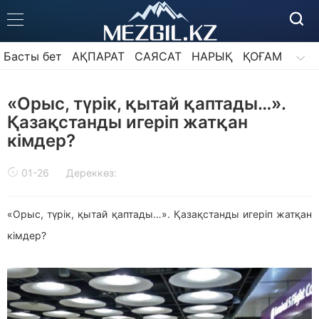
Басты бет
АҚПАРАТ
САЯСАТ
НАРЫҚ
ҚОҒАМ
АЛАШ ҰСТАЗЫ
АЙДАРЛАР
«Орыс, түрік, қытай қаптады…».
Қазақстанды игеріп жатқан
кімдер?
01-26
Дереккөз:
«Орыс, түрік, қытай қаптады…». Қазақстанды игеріп жатқан
кімдер?