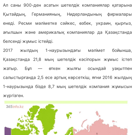
Ал саны 900-ден асатын шетелдік компаниялар қатарына
Қытайдың, Германияның, Нидерландының фирмалары
енеді. Ресми мәліметке сәйкес, өзбек, украин, қырғыз,
ағылшын және америкалық компаниялар да Қазақстанда
белсенді жұмыс істейді.
2017 жылдың 1-наурызындағы мәлімет бойынша,
Қазақстанда 21,8 мың шетелдік кәсіпорын жұмыс істеп
жатыр. Бұл — өткен жылғы осындай уақытпен
салыстырғанда 2,5 есе артық көрсеткіш, яғни 2016 жылдың
1-наурызында бізде 8,7 мың шетелдік компания жұмысын
жүргізген.