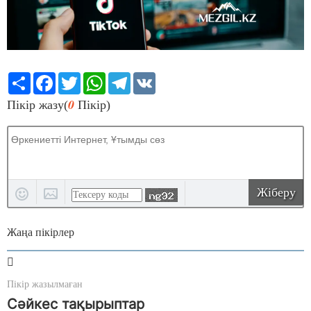
Share
Facebook
Twitter
WhatsApp
Telegram
VK
0
Пікір жазу(
Пікір)
Жіберу
Жаңа пікірлер
Пікір жазылмаған
Сәйкес тақырыптар