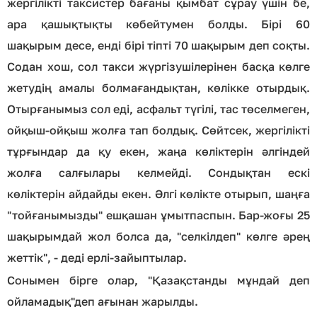
жергілікті таксистер бағаны қымбат сұрау үшін бе,
ара қашықтықты көбейтумен болды. Бірі 60
шақырым десе, енді бірі тіпті 70 шақырым деп соқты.
Содан хош, сол такси жүргізушілерінен басқа көлге
жетудің амалы болмағандықтан, көлікке отырдық.
Отырғанымыз сол еді, асфальт түгілі, тас төселмеген,
ойқыш-ойқыш жолға тап болдық. Сөйтсек, жергілікті
тұрғындар да қу екен, жаңа көліктерін әлгіндей
жолға салғылары келмейді. Сондықтан ескі
көліктерін айдайды екен. Әлгі көлікте отырып, шаңға
"тойғанымызды" ешқашан ұмытпаспын. Бар-жоғы 25
шақырымдай жол болса да, "селкілдеп" көлге әрең
жеттік", - деді ерлі-зайыптылар.
Сонымен бірге олар, "Қазақстанды мұндай деп
ойламадық"деп ағынан жарылды.