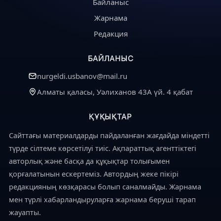
Байланыс
Жарнама
Редакция
БАЙЛАНЫС
nurgeldi.usbanov@mail.ru
Алматы қаласы, Уәлиханов 43А үй. 4 қабат
ҚҰҚЫҚТАР
Сайттағы материалдарды пайдаланған жағдайда міндетті
түрде сілтеме көрсетілуі тиіс. Ақпараттық агенттіктегі
авторлық және басқа да құқықтар толығымен
қорғалатынын ескертеміз. Автордың жеке пікірі
редакцияның көзқарасы болып саналмайды. Жарнама
мен түрлі хабарландыруларға жарнама беруші тарап
жауапты.