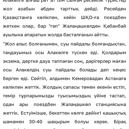
жол азабын әбден тарттық дейді. Ресейден
Қазақстанға көлікпен, кейін ШҚО-ға поездбен
жеткен олар, бар "гәп" Жалаңашкөлден Қабанбай
ауылына апаратын жолда басталғанын айтты.
"Жол алыс болғанымен, суы пайдалы болғандықтан,
таңдауымыз осы Алакөлге түскен еді. Қолдарым
экзема, дертке дауа таппаған соң, дәрігерлер маған
осы Алакөлдің суы пайдалы болады деп кеңес
берген еді. Сөйтіп, алдымен Кемеровадан Астанаға
көлікпен жеттік. Жолдың сапасы төмен екенін естіп,
темір тұрпарымызды туысымыздың үйіне тастап,
одан ары поездбен Жалаңашкөл станциясына
жеттік. Естуімізше, бекеттен көлге дейінгі қашықтық
шамамен 30-40 шақырым болуы керек. Бірақ