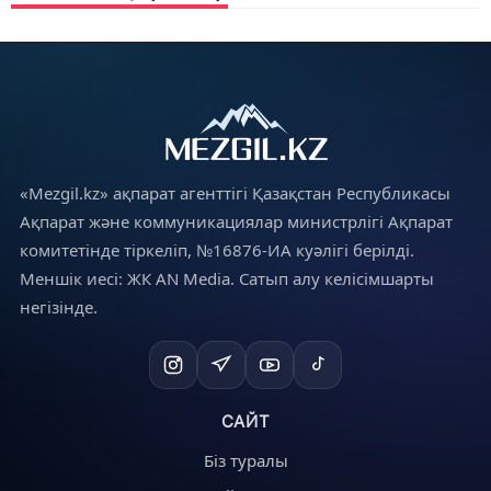
«Mezgil.kz» ақпарат агенттігі Қазақстан Республикасы
Ақпарат және коммуникациялар министрлігі Ақпарат
комитетінде тіркеліп, №16876-ИА куәлігі берілді.
Меншік иесі: ЖК AN Media. Сатып алу келісімшарты
негізінде.
САЙТ
Біз туралы