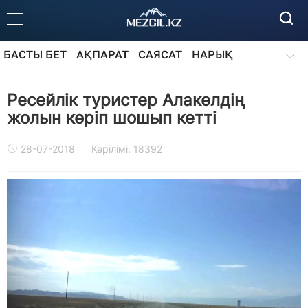
БАСТЫ БЕТ
АҚПАРАТ
САЯСАТ
НАРЫҚ
ҚОҒАМ
БІЛІМ
АЙДАРЛАР
Ресейлік туристер Алакөлдің
жолын көріп шошып кетті
28-07-2018
Көрілімі: 18392