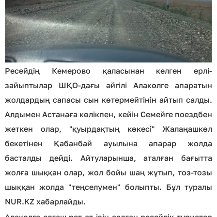
Ресейдің Кемерово қаласынан келген ерлі-
зайыптылар ШҚО-дағы әйгілі Алакөлге апаратын
жолдардың сапасы сын көтермейтінін айтып салды.
Алдымен Астанаға көлікпен, кейін Семейге поездбен
жеткен олар, "қуырдақтың көкесі" Жалаңашкөл
бекетінен Қабанбай ауылына апарар жолда
басталды дейді. Айтуларынша, аталған бағытта
жолға шыққан олар, жол бойы шаң жұтып, тоз-тозы
шыққан жолда "теңселумен" болыпты. Бұл туралы
NUR.KZ хабарлайды.
Алакөлге алғаш рет ат ізін салған ресейлік туристер