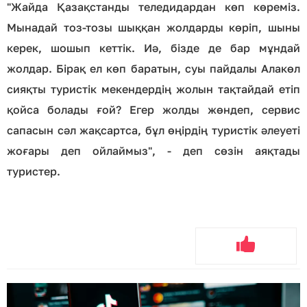
"Жайда Қазақстанды теледидардан көп көреміз.
Мынадай тоз-тозы шыққан жолдарды көріп, шыны
керек, шошып кеттік. Иә, бізде де бар мұндай
жолдар. Бірақ ел көп баратын, суы пайдалы Алакөл
сияқты туристік мекендердің жолын тақтайдай етіп
қойса болады ғой? Егер жолды жөндеп, сервис
сапасын сәл жақсартса, бұл өңірдің туристік әлеуеті
жоғары деп ойлаймыз", - деп сөзін аяқтады
туристер.