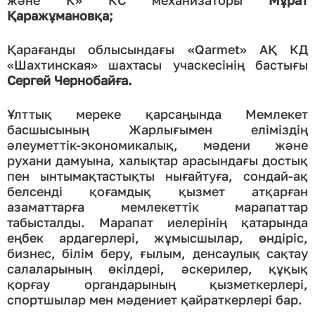
Қаражұмановқа;
Қарағанды облысындағы «Qarmet» АҚ КД
«Шахтинская» шахтасы учаскесінің бастығы
Сергей Чернобайға.
Ұлттық мереке қарсаңында Мемлекет
басшысының Жарлығымен еліміздің
әлеуметтік-экономикалық, мәдени және
рухани дамуына, халықтар арасындағы достық
пен ынтымақтастықты нығайтуға, сондай-ақ
белсенді қоғамдық қызмет атқарған
азаматтарға мемлекеттік марапаттар
табысталды.
Марапат иелерінің қатарында
еңбек ардагерлері, жұмысшылар, өндіріс,
бизнес, білім беру, ғылым, денсаулық сақтау
салаларының өкілдері, әскерилер, құқық
қорғау органдарының қызметкерлері,
спортшылар мен мәдениет қайраткерлері бар.