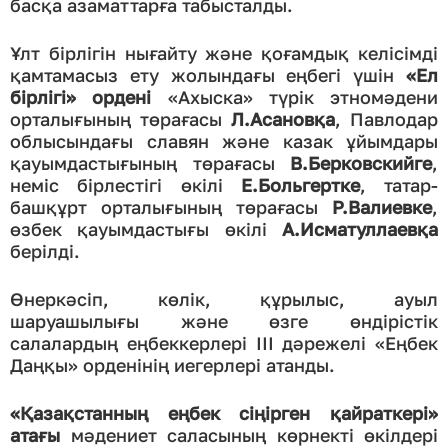
басқа азаматтарға табысталды.
Ұлт бірлігін нығайту және қоғамдық келісімді
қамтамасыз ету жолындағы еңбегі үшін
«Ел
бірлігі» ордені
«Ахыска» түрік этномәдени
орталығының төрағасы
Л.Асановқа
, Павлодар
облысындағы славян және казак ұйымдары
қауымдастығының төрағасы
В.Берковскийге
,
неміс бірлестігі өкілі
Е.Больгертке
, татар-
башқұрт орталығының төрағасы
Р.Валиевке
,
өзбек қауымдастығы өкілі
А.Исматуллаевқа
берілді.
Өнеркәсіп, көлік, құрылыс, ауыл
шаруашылығы және өзге өндірістік
салалардың еңбеккерлері ІІІ дәрежелі «Еңбек
Даңқы» орденінің иегерлері атанды.
«Қазақстанның еңбек сіңірген қайраткері»
атағы
мәдениет саласының көрнекті өкілдері