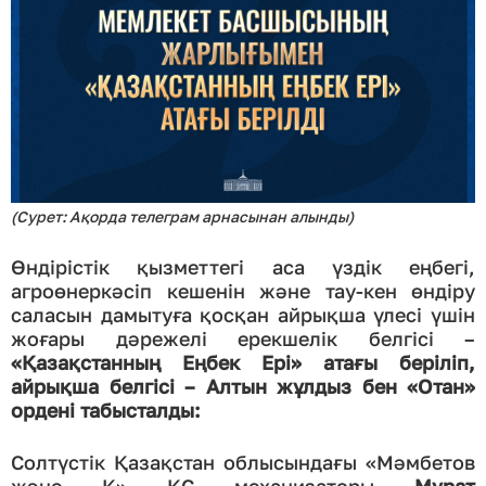
(Сурет: Ақорда телеграм арнасынан алынды)
Өндірістік қызметтегі аса үздік еңбегі,
агроөнеркәсіп кешенін және тау-кен өндіру
саласын дамытуға қосқан айрықша үлесі үшін
жоғары дәрежелі ерекшелік белгісі –
«Қазақстанның Еңбек Ері» атағы беріліп,
айрықша белгісі – Алтын жұлдыз бен «Отан»
ордені табысталды:
Солтүстік Қазақстан облысындағы «Мәмбетов
және К» КС механизаторы
Мұрат