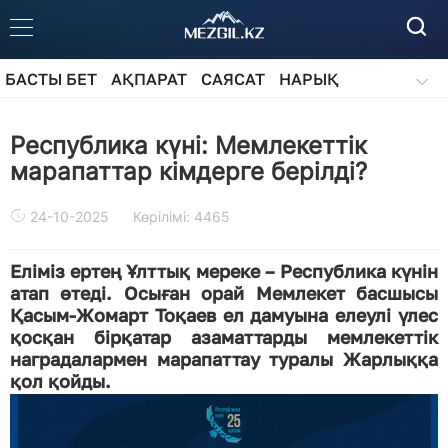
БАСТЫ БЕТ
АҚПАРАТ
САЯСАТ
НАРЫҚ
ҚОҒАМ
БІЛІМ
АЙДАРЛАР
Республика күні: Мемлекеттік
марапаттар кімдерге берілді?
24-10-2025
Көрілімі: 4465
Еліміз ертең Ұлттық мереке – Республика күнін
атап өтеді. Осыған орай Мемлекет басшысы
Қасым-Жомарт Тоқаев ел дамуына елеулі үлес
қосқан бірқатар азаматтарды мемлекеттік
наградалармен марапаттау туралы Жарлыққа
қол қойды.