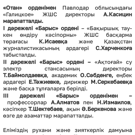
«Отан» орденімен
Павлодар облысындағы
«Галицкое» ЖШС директоры
А.Касицин
марапатталды.
І дәрежелі «Барыс» ордені
– «Бақыршық тау-
кен өндіру кәсіпорны» ЖШС басқарма
төрағасы
К.Исаевқа
және Қазақстан
журналистикасының ардагері
С.Харченкоға
табысталды.
ІІ дәрежелі «Барыс» ордені –
«Ақтоғай» су
электр стансасының директоры
Т.Баймолдаевқа
, академик
О.Сәбденге,
еңбек
ардагері
Е.Тәжиевке,
дирижер
М.Серкебаевқа
және басқа тұлғаларға берілді.
ІІІ дәрежелі «Барыс» орденімен
–
профессорлар
А.Алматов
пен
Н.Измаилов
,
кәсіпкер
Т.Шектебаев
, ақын
Ә.Беркенова
және
өзге де азаматтар марапатталды.
Еліміздің рухани және зияткерлік дамуына