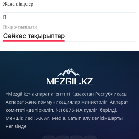
Жаңа пікірлер
Пікір жазылмаған
Сәйкес тақырыптар
«Mezgil.kz» ақпарат агенттігі Қазақстан Республикасы
Ақпарат және коммуникациялар министрлігі Ақпарат
комитетінде тіркеліп, №16876-ИА куәлігі берілді.
Меншік иесі: ЖК AN Media. Сатып алу келісімшарты
негізінде.