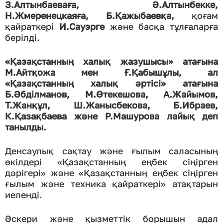
З.Алтынбаеваға, Ә.Алтынбекке,
Н.Жмеренецкаяға, Б.Қажыбаевқа,
қоғам
қайраткері
И.Сауэрге
және басқа тұлғаларға
берілді.
«Қазақстанның халық жазушысы» атағына
М.Айтқожа мен Ғ.Қабышұлы,
ал
«Қазақстанның халық әртісі» атағына
Б.Әбділманов, М.Өтекешова, А.Жайымов,
Т.Жанқұл, Ш.Жанысбекова, Б.Ибраев,
К.Қазақбаева және Р.Машурова лайық деп
танылды.
Денсаулық сақтау және ғылым саласының
өкілдері «Қазақстанның еңбек сіңірген
дәрігері» және «Қазақстанның еңбек сіңірген
ғылым және техника қайраткері» атақтарын
иеленді.
Әскери және қызметтік борышын адал