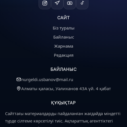
САЙТ
Біз туралы
Байланыс
Жарнама
Редакция
БАЙЛАНЫС
nurgeldi.usbanov@mail.ru
Алматы қаласы, Уәлиханов 43А үй. 4 қабат
ҚҰҚЫҚТАР
Сайттағы материалдарды пайдаланған жағдайда міндетті
түрде сілтеме көрсетілуі тиіс. Ақпараттық агенттіктегі