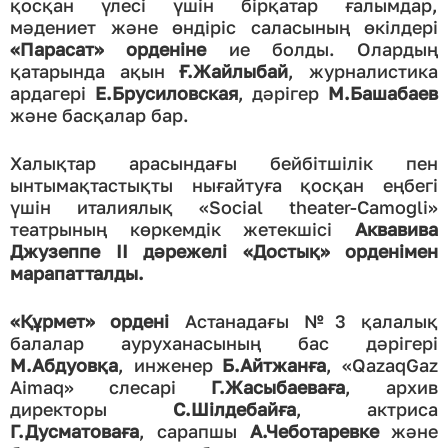
қосқан үлесі үшін бірқатар ғалымдар,
мәдениет және өндіріс саласының өкілдері
«Парасат» орденіне
ие болды. Олардың
қатарында ақын
Ғ.Жайлыбай
, журналистика
ардагері
Е.Брусиловская
, дәрігер
М.Башабаев
және басқалар бар.
Халықтар арасындағы бейбітшілік пен
ынтымақтастықты нығайтуға қосқан еңбегі
үшін италиялық «Social theater-Camogli»
театрының көркемдік жетекшісі
Аквавива
Джузеппе ІІ дәрежелі «Достық» орденімен
марапатталды.
«Құрмет» ордені
Астанадағы №3 қалалық
балалар ауруханасының бас дәрігері
М.Абдуовқа
, инженер
Б.Айтжанға
, «QazaqGaz
Aimaq» слесарі
Г.Жасыбаеваға
, архив
директоры
С.Шілдебайға
, актриса
Г.Дусматоваға
, сарапшы
А.Чеботаревке
және