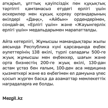
атқарып, ұлттық қауіпсіздік пен құқықтық
тәртіпті қамтамасыз етудегі ерлігі үшін
әскерилер мен құқық қорғау органдарының
өкілдері «Даңқ», «Айбын» ордендерімен,
сондай-ақ «Ерлігі үшін» және «Жауынгерлік
ерлігі үшін» медальдарымен марапатталды.
Айта кетерлігі, Жұмысшы мамандықтары жылы
аясында Республика күні қарсаңында еңбек
әулеттерінің 138 өкілі, түрлі саладағы 500-ге
жуық жұмысшы мен еңбеккер, шағын және
орта бизнестің 200-ге жуық өкілі, 130-дан
астам ұстаз бен ғалым, 100-ден аса медицина
қызметкері және өз еңбегімен ел дамуына үлес
қосып жүрген басқа да азаматтар мемлекеттік
наградаларға ие болды.
Mezgil.kz