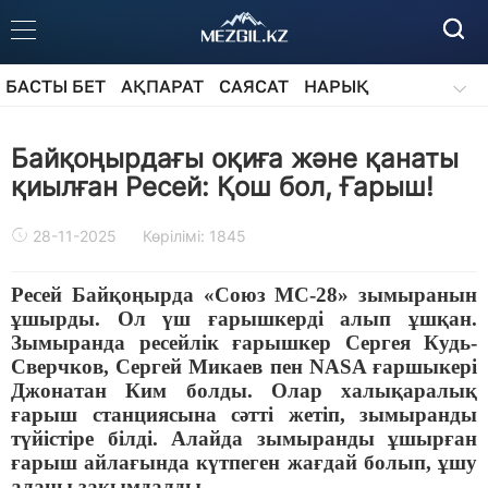
БАСТЫ БЕТ
АҚПАРАТ
САЯСАТ
НАРЫҚ
ҚОҒАМ
БІЛІМ
АЙДАРЛАР
Байқоңырдағы оқиға және қанаты
қиылған Ресей: Қош бол, Ғарыш!
28-11-2025
Көрілімі: 1845
Ресей Байқоңырда «Союз МС-28» зымыранын
ұшырды. Ол үш ғарышкерді алып ұшқан.
Зымыранда ресейлік ғарышкер Сергея Кудь-
Сверчков, Сергей Микаев пен NASA ғаршыкері
Джонатан Ким болды. Олар халықаралық
ғарыш станциясына сәтті жетіп, зымыранды
түйістіре білді. Алайда зымыранды ұшырған
ғарыш айлағында күтпеген жағдай болып, ұшу
алаңы зақымдалды.