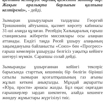
Жақын аралықта барлығын қалпына
келтіреміз»,
- дейді.
Зымыран ұшыруларын талдаушы Георгий
Тришкиннің айтуынша, қызмет көрсету кабинасы
31-ші алаңда құлаған. Ресейдің Халықаралық ғарыш
станциясына жіберетін миссиялары осы алаңнан
аттанады. Ендігі таңда Ресей ұшыру алаңының
зақымдануына байланысты «Союз» бен «Прогресс»
ғарыш кемелерін ұшыруды белгісіз уақытқа кейінге
шегеруі мүмкін. Сарапшы солай дейді.
Зымыранды ұшырғаннан кейінгі тексеріс
барысында старттық кешеннің бір бөлігін бірінші
сатылы зымыран қозғалтқышының газ ағыны
жұлып кеткені анықталды. Мұндай ақпаратты
«Юра, прости» арнасы жазды. Бұл оқыс оқиғадан
ғарышкерлер зардап шекпеген, алайда кешенге
жөндеу жұмыстары жүргізілуі тиіс.