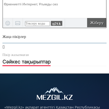
Жіберу
Жаңа пікірлер
Пікір жазылмаған
Сәйкес тақырыптар
«Mezgil.kz» ақпарат агенттігі Қазақстан Республикасы