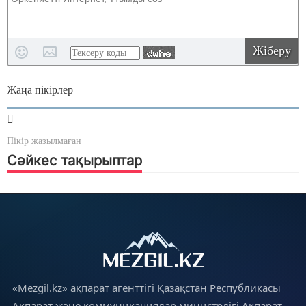
Жіберу
Жаңа пікірлер
Пікір жазылмаған
Сәйкес тақырыптар
«Mezgil.kz» ақпарат агенттігі Қазақстан Республикасы
Ақпарат және коммуникациялар министрлігі Ақпарат