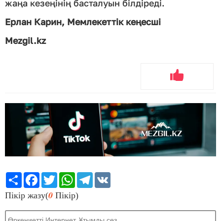
жаңа кезеңінің басталуын білдіреді.
Ерлан Карин, Мемлекеттік кеңесші
Mezgil.kz
Share
Facebook
Twitter
WhatsApp
Telegram
VK
0
Пікір жазу(
Пікір)