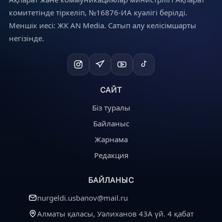
комитетінде тіркеліп, №16876-ИА куәлігі берілді.
Меншік иесі: ЖК AN Media. Сатып алу келісімшарты
негізінде.
САЙТ
Біз туралы
Байланыс
Жарнама
Редакция
БАЙЛАНЫС
nurgeldi.usbanov@mail.ru
Алматы қаласы, Уәлиханов 43А үй. 4 қабат