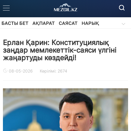
БАСТЫ БЕТ
АҚПАРАТ
САЯСАТ
НАРЫҚ
ҚОҒАМ
БІЛІМ
АЙДАРЛАР
Ерлан Қарин: Конституциялық
заңдар мемлекеттік-саяси үлгіні
жаңартуды көздейді!
08-05-2026
Көрілімі: 2674