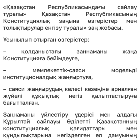
«Қазақстан Республикасындағы сайлау
туралы» Қазақстан Республикасының
Конституциялық заңына өзгерістер мен
толықтырулар енгізу туралы» заң жобасы.
Ұсынылып отырған өзгерістер:
– қолданыстағы заңнаманы жаңа
Конституцияға бейімдеуге,
– мемлекеттік-саяси модельді
институционалдық жаңғыртуға,
– саяси жаңғырудың келесі кезеңіне арналған
жүйелі құқықтық негіз қалыптастыруға
бағытталған.
Заңнаманы үйлестіру үдерісі мен алдағы
Құрылтай сайлауы Әділетті Қазақстанның
конституциялық қағидаттары мен
құндылықтарына негізделген ел дамуының