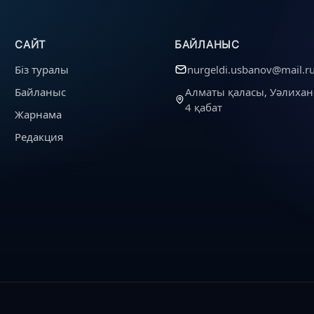
САЙТ
БАЙЛАНЫС
Біз туралы
nurgeldi.usbanov@mail.r
Байланыс
Алматы қаласы, Уәлихан
4 қабат
Жарнама
Редакция