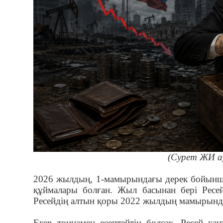
(Сурет ЖИ а
2026 жылдың, 1-мамырындағы дерек бойынша
құймалары болған. Жыл басынан бері Ресе
Ресейдің алтын қоры 2022 жылдың мамырындағ
Егер тоннамен есептейтін болсақ, Ресей қа