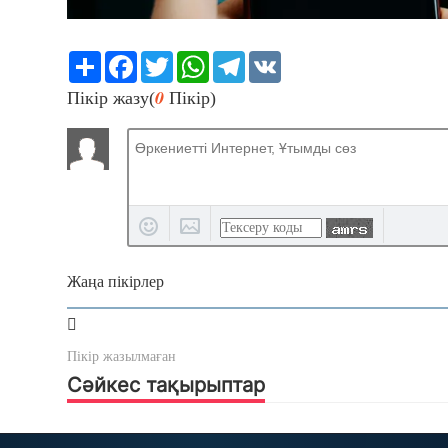
Share
Facebook
Twitter
WhatsApp
Telegram
VK
0
Пікір жазу(
Пікір)
Жаңа пікірлер
Пікір жазылмаған
Сәйкес тақырыптар