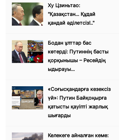
Ху Цзиньтао:
"Қазақстан... Құдай
қандай әділетсіз!.."
Бодан ұлттар бас
көтерді: Путиннің басты
қорқынышы – Ресейдің
ыдырауы...
«Соғысқандарға кезексіз
үй»: Путин Байқоңырға
қатысты қауіпті жарлық
шығарды
Келекеге айналған кеме: