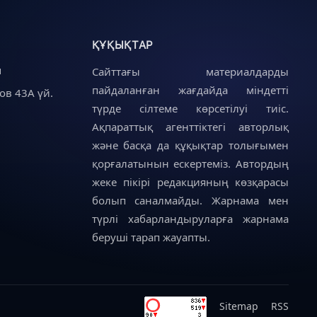
ҚҰҚЫҚТАР
u
Сайттағы материалдарды
пайдаланған жағдайда міндетті
ов 43А үй.
түрде сілтеме көрсетілуі тиіс.
Ақпараттық агенттіктегі авторлық
және басқа да құқықтар толығымен
қорғалатынын ескертеміз. Автордың
жеке пікірі редакцияның көзқарасы
болып саналмайды. Жарнама мен
түрлі хабарландыруларға жарнама
беруші тарап жауапты.
Sitemap
RSS