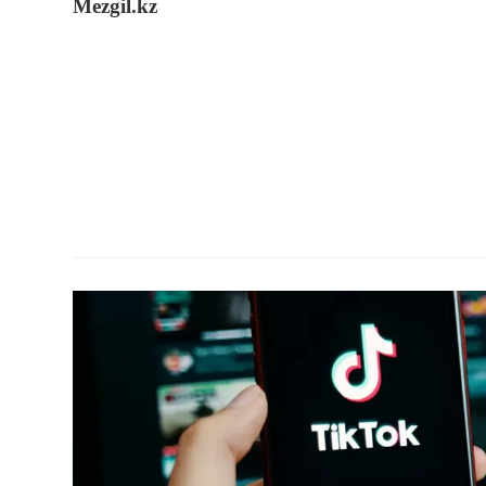
Mezgil.kz