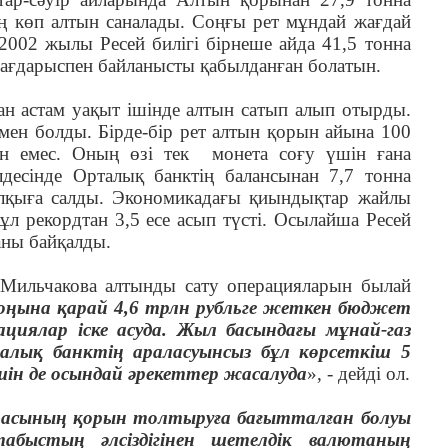
ең көп алтын саналады. Соңғы рет мұндай жағдай
2002 жылы Ресей билігі бірнеше айда 41,5 тонна
дағдарыспен байланысты қабылданған болатын.
н астам уақыт ішінде алтын сатып алып отырды.
мен болды. Бірде-бір рет алтын қорын айына 100
ан емес. Оның өзі тек монета соғу үшін ғана
десінде Орталық банктің балансынан 7,7 тонна
алқыға салды. Экономикадағы қиындықтар жайлы
л рекордтан 3,5 есе асып түсті. Осылайша Ресей
аны байқалды.
 Мильчакова алтынды сату операцияларын былай
оңына қарай 4,6 трлн рубльге жеткен бюджет
ялар іске асуда. Жыл басындағы мұнай-газ
рталық банктің араласуынсыз бұл көрсеткіш 5
үшін де осындай әрекеттер жасалуда
», - дейді ол.
тасының қорын толтыруға бағытталған болуы
быстың әлсіздігінен шетелдік валютаның