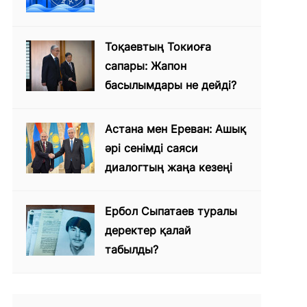
Тоқаевтың Токиоға
сапары: Жапон
басылымдары не дейді?
Астана мен Ереван: Ашық
әрі сенімді саяси
диалогтың жаңа кезеңі
Ербол Сыпатаев туралы
деректер қалай
табылды?