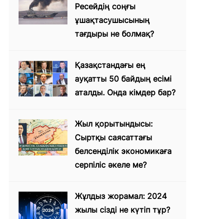
Ресейдің соңғы
ұшақтасушысының
тағдыры не болмақ?
Қазақстандағы ең
ауқатты 50 байдың есімі
аталды. Онда кімдер бар?
Жыл қорытындысы:
Сыртқы саясаттағы
белсенділік экономикаға
серпіліс әкеле ме?
Жұлдыз жорамал: 2024
жылы сізді не күтіп тұр?