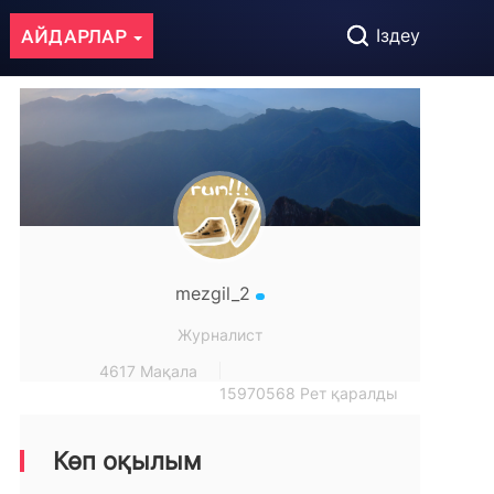
АЙДАРЛАР
Іздеу
mezgil_2
Журналист
4617 Мақала
15970568 Рет қаралды
Көп оқылым