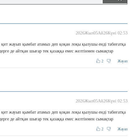
2026Жыл05Ай26Күні 02:53
 қит жауып қымбат атамыз деп қоқан лоқы қылушы енді табиғатқа
ерге де айтқан шығар тек қазаққа емес желтінмен сымақтар
2
Жауап
2026Жыл05Ай26Күні 02:53
 қит жауып қымбат атамыз деп қоқан лоқы қылушы енді табиғатқа
ерге де айтқан шығар тек қазаққа емес желтінмен сымақтар
2
Жауап