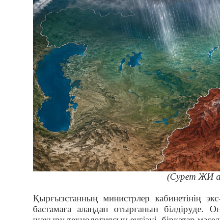
(Сурет ЖИ а
Қырғызстанның министрлер кабинетінің эк
бастамаға алаңдап отырғанын білдіруде. 
шақыру технологиясын енгізуі, бірқатар мәс