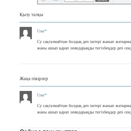
Қызу талқы
User*
Су сақталмайтын болдық деп іштері жанып жатырма
жаны ашып қарап зияндарыңды тигізбеңдер деп сенд
Жаңа пікірлер
User*
Су сақталмайтын болдық деп іштері жанып жатырма
жаны ашып қарап зияндарыңды тигізбеңдер деп сенд