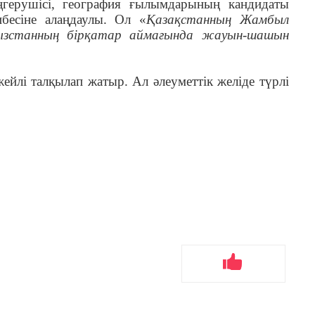
еңгерушісі, география ғылымдарының кандидаты
бесіне алаңдаулы. Ол «
Қазақстанның Жамбыл
ғызстанның бірқатар аймағында жауын-шашын
ейлі талқылап жатыр. Ал әлеуметтік желіде түрлі