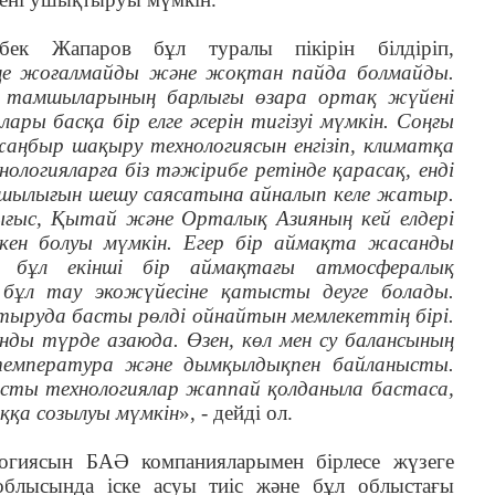
бек Жапаров бұл туралы пікірін білдіріп,
е жоғалмайды және жоқтан пайда болмайды.
у тамшыларының барлығы өзара ортақ жүйені
ры басқа бір елге әсерін тигізуі мүмкін. Соңғы
ңбыр шақыру технологиясын енгізіп, климатқа
логияларға біз тәжірибе ретінде қарасақ, енді
тапшылығын шешу саясатына айналып келе жатыр.
ғыс, Қытай және Орталық Азияның кей елдері
лкен болуы мүмкін. Егер бір аймақта жасанды
 бұл екінші бір аймақтағы атмосфералық
 бұл тау экожүйесіне қатысты деуге болады.
тыруда басты рөлді ойнайтын мемлекеттің бірі.
ынды түрде азаюда. Өзен, көл мен су балансының
температура және дымқылдықпен байланысты.
ысты технологиялар жаппай қолданыла бастаса,
ққа созылуы мүмкін
», - дейді ол.
огиясын БАӘ компанияларымен бірлесе жүзеге
облысында іске асуы тиіс және бұл облыстағы