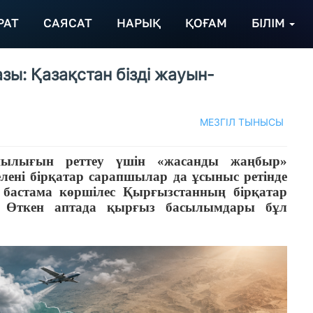
РАТ
САЯСАТ
НАРЫҚ
ҚОҒАМ
БІЛІМ
ы: Қазақстан бізді жауын-
МЕЗГІЛ ТЫНЫСЫ
шылығын реттеу үшін «жасанды жаңбыр»
елені бірқатар сарапшылар да ұсыныс ретінде
л бастама көршілес Қырғызстанның бірқатар
р. Өткен аптада қырғыз басылымдары бұл