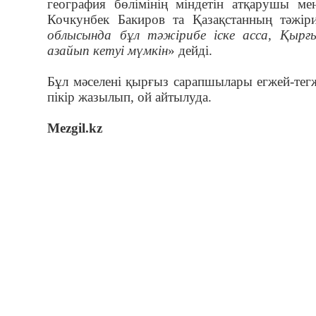
география бөлімінің міндетін атқарушы м
Кочкунбек Бакиров та Қазақстанның тәжіри
облысында бұл тәжірибе іске асса, Қыр
азайып кетуі мүмкін
» дейді.
Бұл мәселені қырғыз сарапшылары егжей-тегж
пікір жазылып, ой айтылуда.
Mezgil.kz