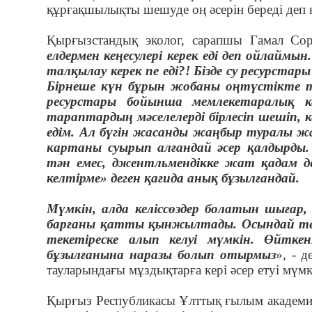
құрғақшылықты шешуде оң әсерін береді деп к
Қырғызстандық эколог, сарапшы Гамал Сор
елдермен кеңесулері керек еді деп ойлайм
талқылау керек пе еді?! Бізде су ресурст
Бірнеше күн бұрын жобаны оңтүстікте т
ресурстары бойынша мемлекетаралық ке
тараптардың мәселелерді бірлесіп шешіп,
едім. Ал бүгін жасанды жаңбыр туралы 
картаны суырып алғандай әсер қалдырды. 
тән емес, джентльмендікке жат қадам деу
келтірме» деген қағида анық бұзылғандай.
Мүмкін, алда келіссөздер болатын шығар,
барғаны қатты қынжылтады. Осындай теп
текетіреске алып келуі мүмкін. Өйткені
бұзылғанына наразы болып отырмыз
», - 
тауларындағы мұздықтарға кері әсер етуі мүмк
Қырғыз Республикасы Ұлттық ғылым академи