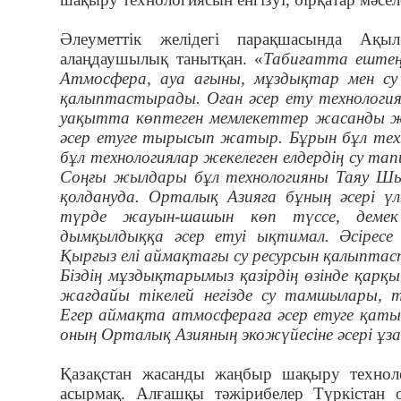
Әлеуметтік желідегі парақшасында Ақыл
алаңдаушылық танытқан. «
Табиғатта ештең
Атмосфера, ауа ағыны, мұздықтар мен с
қалыптастырады. Оған әсер ету технологияла
уақытта көптеген мемлекеттер жасанды жа
әсер етуге тырысып жатыр. Бұрын бұл техно
бұл технологиялар жекелеген елдердің су 
Соңғы жылдары бұл технологияны Таяу Шы
қолдануда. Орталық Азияға бұның әсері ү
түрде жауын-шашын көп түссе, демек
дымқылдыққа әсер етуі ықтимал. Әсіресе
Қырғыз елі аймақтағы су ресурсын қалыптас
Біздің мұздықтарымыз қазірдің өзінде қарқ
жағдайы тікелей негізде су тамшылары, 
Егер аймақта атмосфераға әсер етуге қат
оның Орталық Азияның экожүйесіне әсері ұза
Қазақстан жасанды жаңбыр шақыру технол
асырмақ. Алғашқы тәжірибелер Түркістан 