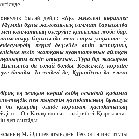
үтілуде.
онкулов былай дейді: «
Бұл мәселені көршілес
ын. Мүмкін бұны экологиялық саммит барысында
ары мен климаттың өзгеруіне қатысты жоба бар.
аныстыру барысында мені соңғы уақытта су
здесулердің түрлі деңгейде өтіп жатқаны,
 келісімге келіп жатқаны қуантатынын айтқан
жаңалықты естіп отырмын…Тура бір жасырын
Шынында да солай болды. Келісімсіз, көршіге
ге болады. Інжілдегі де, Құрандағы да «зиян
 бірақ ең жақын көрші елдің осындай қадамға
е-теңдік пен теңгерім қағидатының бұзылуы
 біз қазірдің өзінде көршілік қағидатының
дейді ол. Ол Қазақстанның тәжірибесі Қырғызстан
ін деп санайды.
ясының М. Әдішев атындағы Геология институты