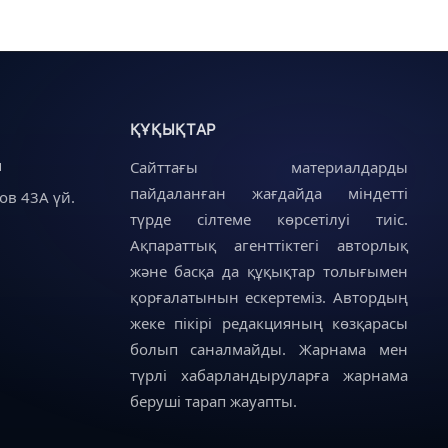
ҚҰҚЫҚТАР
u
Сайттағы материалдарды
пайдаланған жағдайда міндетті
ов 43А үй.
түрде сілтеме көрсетілуі тиіс.
Ақпараттық агенттіктегі авторлық
және басқа да құқықтар толығымен
қорғалатынын ескертеміз. Автордың
жеке пікірі редакцияның көзқарасы
болып саналмайды. Жарнама мен
түрлі хабарландыруларға жарнама
беруші тарап жауапты.