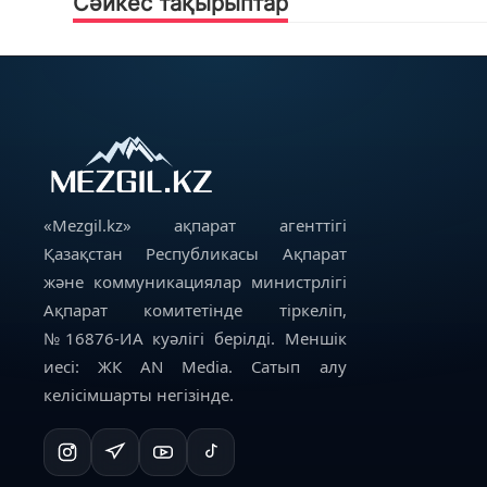
Сәйкес тақырыптар
«Mezgil.kz» ақпарат агенттігі
Қазақстан Республикасы Ақпарат
және коммуникациялар министрлігі
Ақпарат комитетінде тіркеліп,
№16876-ИА куәлігі берілді. Меншік
иесі: ЖК AN Media. Сатып алу
келісімшарты негізінде.