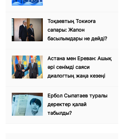
Тоқаевтың Токиоға
сапары: Жапон
басылымдары не дейді?
Астана мен Ереван: Ашық
әрі сенімді саяси
диалогтың жаңа кезеңі
Ербол Сыпатаев туралы
деректер қалай
табылды?