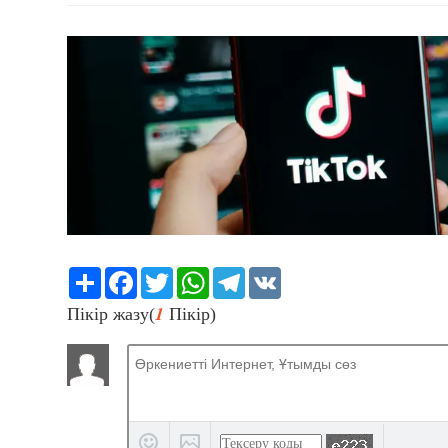
Share
Facebook
Twitter
WhatsApp
Telegram
VK
1
Пікір жазу(
Пікір)