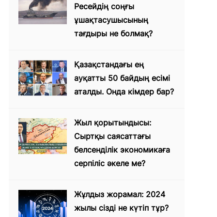
Ресейдің соңғы
ұшақтасушысының
тағдыры не болмақ?
Қазақстандағы ең
ауқатты 50 байдың есімі
аталды. Онда кімдер бар?
Жыл қорытындысы:
Сыртқы саясаттағы
белсенділік экономикаға
серпіліс әкеле ме?
Жұлдыз жорамал: 2024
жылы сізді не күтіп тұр?