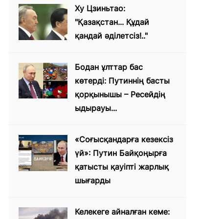
Ху Цзиньтао:
"Қазақстан... Құдай
қандай әділетсіз!.."
Бодан ұлттар бас
көтерді: Путиннің басты
қорқынышы – Ресейдің
ыдырауы...
«Соғысқандарға кезексіз
үй»: Путин Байқоңырға
қатысты қауіпті жарлық
шығарды
Келекеге айналған кеме: