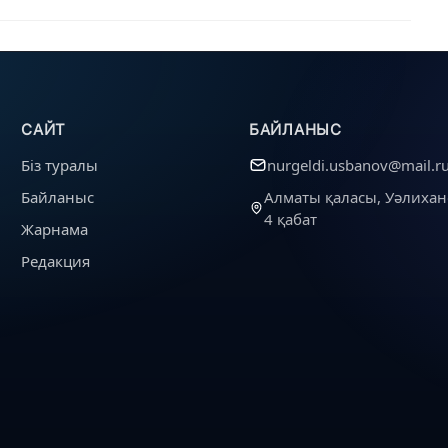
САЙТ
БАЙЛАНЫС
Біз туралы
nurgeldi.usbanov@mail.r
Байланыс
Алматы қаласы, Уәлихан
4 қабат
Жарнама
Редакция