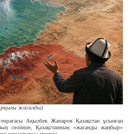
рқылы жасалды)
с-төрағасы Ақылбек Жапаров Қазақстан ұсынған
Оның сөзінше, Қазақстанның «жасанды жаңбыр»
елені ушықтыруы мүмкін.