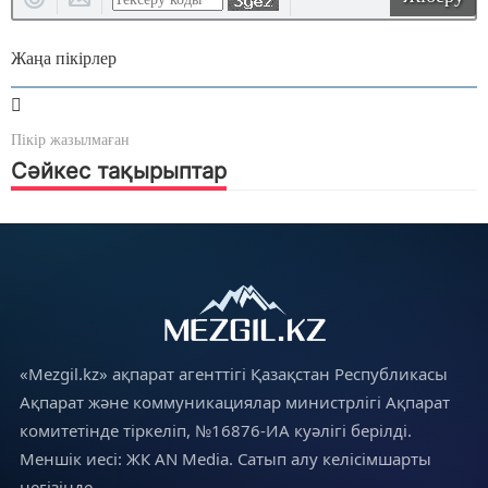
Жаңа пікірлер
Пікір жазылмаған
Сәйкес тақырыптар
«Mezgil.kz» ақпарат агенттігі Қазақстан Республикасы
Ақпарат және коммуникациялар министрлігі Ақпарат
комитетінде тіркеліп, №16876-ИА куәлігі берілді.
Меншік иесі: ЖК AN Media. Сатып алу келісімшарты
негізінде.