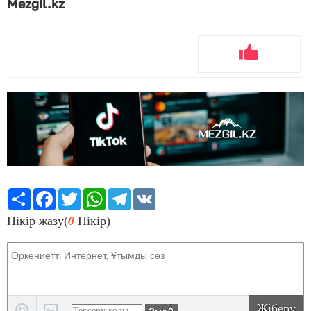
Mezgil.kz
Share
Facebook
Twitter
WhatsApp
Telegram
VK
0
Пікір жазу(
Пікір)
Жіберу