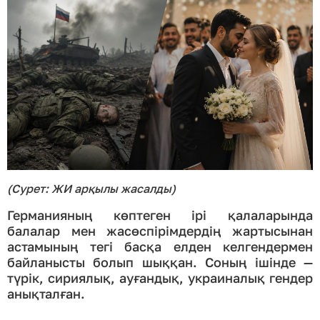
(Сурет: ЖИ арқылы жасалды)
Германияның көптеген ірі қалаларында
балалар мен жасөспірімдердің жартысынан
астамының тегі басқа елден келгендермен
байланысты болып шыққан. Соның ішінде —
түрік, сириялық, ауғандық, украиналық гендер
анықталған.