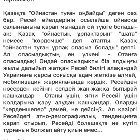
Қазақта "Ойнастан туған оңбайды" деген сөз
бар. Ресей әйелдерінің осылайша ойнасқа
салынғанына қарап мынадай ой түюге болады-
ақ: Қазақ "ойнастың ұрпақтарын" "шата"
немесе "көрдемше" деп атапты. Қазақ
"ойнастан туған ұрпақ опасыз болады" депті.
Ал опасыздықтың ең үлкені - Отанға
опасыздық! Ондай опасыздықты біз алдыңғы
жылы далыйып жатқан Ресей билігі алақандай
Украинаға қарсы соғысқа адам жеткізе алмай,
мобилизация жариялағанда көрдік. Ресейден
нөсерден кейінгі селдей жан-жаққа бытырай
қашқандар - Отаны үшін, яғни Ресейі үшін
қолдарына қару алудан қашқандар. Оларды
"көрдемшелер" демей, не дейсің?.. Ал қазіргі
Ресейдегі этно-демографиялық тенденцияға
қарап отырып, Ресейді болашақта не күтіп
тұрғанын болжап айту қиын емес...