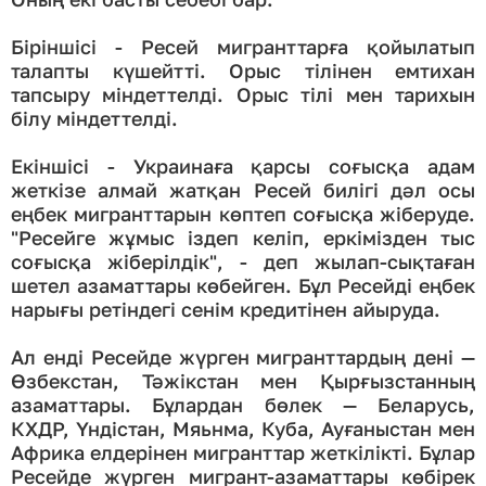
Біріншісі - Ресей мигранттарға қойылатып
талапты күшейтті. Орыс тілінен емтихан
тапсыру міндеттелді. Орыс тілі мен тарихын
білу міндеттелді.
Екіншісі - Украинаға қарсы соғысқа адам
жеткізе алмай жатқан Ресей билігі дәл осы
еңбек мигранттарын көптеп соғысқа жіберуде.
"Ресейге жұмыс іздеп келіп, еркімізден тыс
соғысқа жіберілдік", - деп жылап-сықтаған
шетел азаматтары көбейген. Бұл Ресейді еңбек
нарығы ретіндегі сенім кредитінен айыруда.
Ал енді Ресейде жүрген мигранттардың дені —
Өзбекстан, Тәжікстан мен Қырғызстанның
азаматтары. Бұлардан бөлек — Беларусь,
КХДР, Үндістан, Мяьнма, Куба, Ауғаныстан мен
Африка елдерінен мигранттар жеткілікті. Бұлар
Ресейде жүрген мигрант-азаматтары көбірек