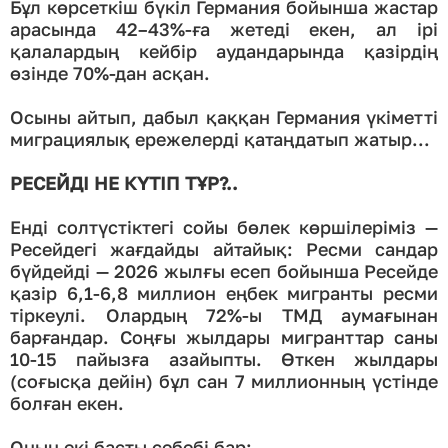
Бұл көрсеткіш бүкіл Германия бойынша жастар
арасында 42–43%-ға жетеді екен, ал ірі
қалалардың кейбір аудандарында қазірдің
өзінде 70%-дан асқан.
Осыны айтып, дабыл қаққан Германия үкіметті
миграциялық ережелерді қатаңдатып жатыр...
РЕСЕЙДІ НЕ КҮТІП ТҰР?..
Енді солтүстіктегі сойы бөлек көршілеріміз —
Ресейдегі жағдайды айтайық: Ресми сандар
бүйдейді — 2026 жылғы есеп бойынша Ресейде
қазір 6,1-6,8 миллион еңбек мигранты ресми
тіркеулі. Олардың 72%-ы ТМД аумағынан
барғандар. Соңғы жылдары мигранттар саны
10-15 пайызға азайыпты. Өткен жылдары
(соғысқа дейін) бұл сан 7 миллионның үстінде
болған екен.
Оның екі басты себебі бар: