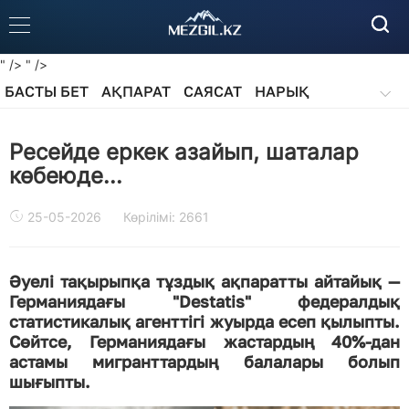
" />
" />
БАСТЫ БЕТ
АҚПАРАТ
САЯСАТ
НАРЫҚ
ҚОҒАМ
БІЛІМ
АЙДАРЛАР
Ресейде еркек азайып, шаталар
көбеюде...
25-05-2026
Көрілімі: 2661
Әуелі тақырыпқа тұздық ақпаратты айтайық —
Германиядағы "Destatis" федералдық
статистикалық агенттігі жуырда есеп қылыпты.
Сөйтсе, Германиядағы жастардың 40%-дан
астамы мигранттардың балалары болып
шығыпты.