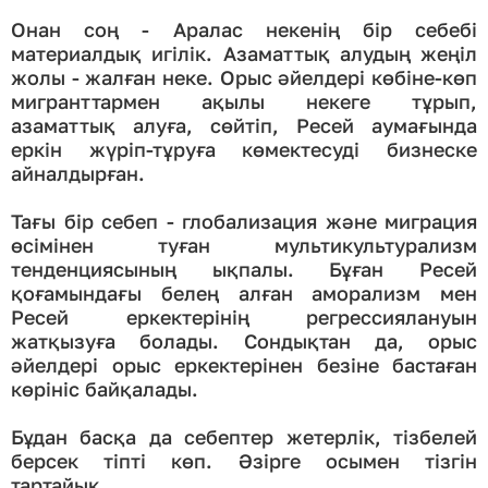
Онан соң - Аралас некенің бір себебі
материалдық игілік. Азаматтық алудың жеңіл
жолы - жалған неке. Орыс әйелдері көбіне-көп
мигранттармен ақылы некеге тұрып,
азаматтық алуға, сөйтіп, Ресей аумағында
еркін жүріп-тұруға көмектесуді бизнеске
айналдырған.
Тағы бір себеп - глобализация және миграция
өсімінен туған мультикультурализм
тенденциясының ықпалы. Бұған Ресей
қоғамындағы белең алған аморализм мен
Ресей еркектерінің регрессиялануын
жатқызуға болады. Сондықтан да, орыс
әйелдері орыс еркектерінен безіне бастаған
көрініс байқалады.
Бұдан басқа да себептер жетерлік, тізбелей
берсек тіпті көп. Әзірге осымен тізгін
тартайық...