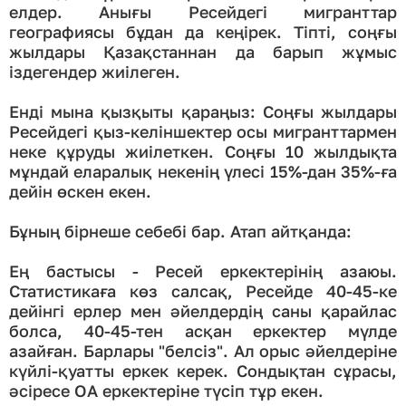
елдер. Анығы Ресейдегі мигранттар
географиясы бұдан да кеңірек. Тіпті, соңғы
жылдары Қазақстаннан да барып жұмыс
іздегендер жиілеген.
Енді мына қызқыты қараңыз: Соңғы жылдары
Ресейдегі қыз-келіншектер осы мигранттармен
неке құруды жиілеткен. Соңғы 10 жылдықта
мұндай еларалық некенің үлесі 15%-дан 35%-ға
дейін өскен екен.
Бұның бірнеше себебі бар. Атап айтқанда:
Ең бастысы - Ресей еркектерінің азаюы.
Статистикаға көз салсақ, Ресейде 40-45-ке
дейінгі ерлер мен әйелдердің саны қарайлас
болса, 40-45-тен асқан еркектер мүлде
азайған. Барлары "белсіз". Ал орыс әйелдеріне
күйлі-қуатты еркек керек. Сондықтан сұрасы,
әсіресе ОА еркектеріне түсіп тұр екен.