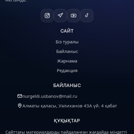
САЙТ
Біз туралы
Байланыс
Жарнама
Редакция
БАЙЛАНЫС
nurgeldi.usbanov@mail.ru
Алматы қаласы, Уәлиханов 43А үй. 4 қабат
ҚҰҚЫҚТАР
Сайттағы материалдарды пайдаланған жағдайда міндетті