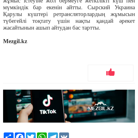
жұмыс істеуіне жол бермеуге жеткілікті күш пен
мүмкіндік бар екенін айтты. Сырский Украина
Қарулы күштері ретрансляторлардың жұмысын
түбегейлі тоқтату үшін нақты қандай әрекет
жасайтынын ашып айтудан бас тартты.
Mezgil.kz
Share
Facebook
Twitter
WhatsApp
Telegram
VK