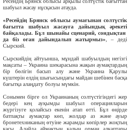
Ресейдің Брянск облысы арқылы солтүстік бағыттан
шабуыл жасау нұсқасын атауда.
«Ресейдің Брянск облысы аумағынан солтүстік
бағытта шабуыл жасауға дайындық әрекеті
байқалады. Бұл шынайы сценарий, сондықтан
да біз оған дайындалып жатырмыз»
, – деді
Сырский.
Сырскийдің айтуынша, мұндай шабуылдың негізгі
мақсаты – Украина шекарасына жақын аумақтардың
бір бөлігін басып алу және Украина Қарулы
күштерін елдің шығысындағы майдан шебінен басқа
бағытқа алаңдату болуы мүмкін.
Сонымен бірге ол Украинаның солтүстігіндегі жер
бедері кең ауқымды шабуыл операцияларын
жүргізуге қолайсыз екенін атап өтті. Бұл өңірде
батпақты аумақтар көп, жолдар аз және ауыр
бронетехниканың өтуіне жарамды көпірлер жоқтың
қасы. Алайда аймақтың қалың орман алқаптары