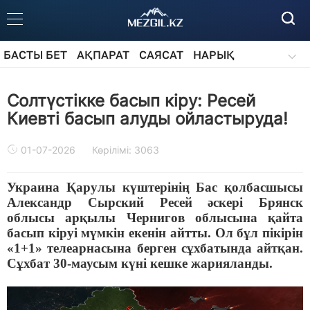
БАСТЫ БЕТ
АҚПАРАТ
САЯСАТ
НАРЫҚ
ҚОҒАМ
БІЛІМ
АЙДАРЛАР
Cолтүстікке басып кіру: Ресей
Киевті басып алуды ойластыруда!
01-07-2026
Көрілімі: 3063
Украина Қарулы күштерінің Бас қолбасшысы
Александр Сырский Ресей әскері Брянск
облысы арқылы Чернигов облысына қайта
басып кіруі мүмкін екенін айтты. Ол бұл пікірін
«1+1» телеарнасына берген сұхбатында айтқан.
Сұхбат 30-маусым күні кешке жарияланды.