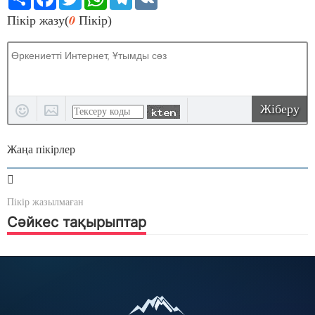
0
Пікір жазу(
Пікір)
Жіберу
Жаңа пікірлер
Пікір жазылмаған
Сәйкес тақырыптар