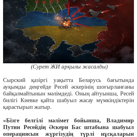
(Сурет ЖИ арқылы жасалды)
Сырский қазіргі уақытта Беларусь бағытында
ауқымды деңгейде Ресей әскерінің шоғырланғаны
байқалмайтынын мәлімдеді. Оның айтуынша, Ресей
билігі Киевке қайта шабуыл жасау мүмкіндіктерін
қарастырып жатыр.
«Бізге белгілі мәлімет бойынша, Владимир
Путин Ресейдің Әскери Бас штабына шабуыл
операциясын жүргізудің түрлі нұсқаларын