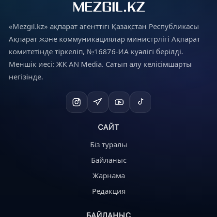
«Mezgil.kz» ақпарат агенттігі Қазақстан Республикасы
Ақпарат және коммуникациялар министрлігі Ақпарат
комитетінде тіркеліп, №16876-ИА куәлігі берілді.
Меншік иесі: ЖК AN Media. Сатып алу келісімшарты
негізінде.
САЙТ
Біз туралы
Байланыс
Жарнама
Редакция
БАЙЛАНЫС