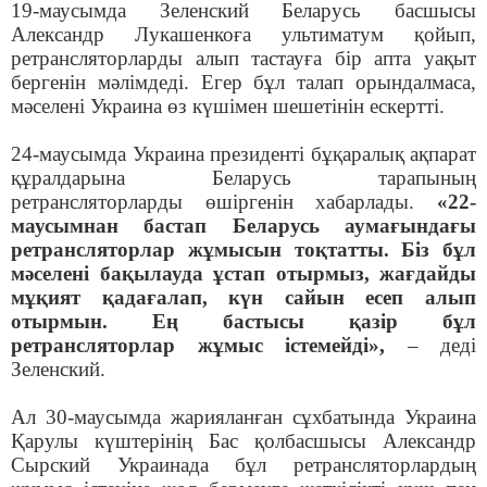
19-маусымда Зеленский Беларусь басшысы
Александр Лукашенкоға ультиматум қойып,
ретрансляторларды алып тастауға бір апта уақыт
бергенін мәлімдеді. Егер бұл талап орындалмаса,
мәселені Украина өз күшімен шешетінін ескертті.
24-маусымда Украина президенті бұқаралық ақпарат
құралдарына Беларусь тарапының
ретрансляторларды өшіргенін хабарлады.
«22-
маусымнан бастап Беларусь аумағындағы
ретрансляторлар жұмысын тоқтатты. Біз бұл
мәселені бақылауда ұстап отырмыз, жағдайды
мұқият қадағалап, күн сайын есеп алып
отырмын. Ең бастысы қазір бұл
ретрансляторлар жұмыс істемейді»,
– деді
Зеленский.
Ал 30-маусымда жарияланған сұхбатында Украина
Қарулы күштерінің Бас қолбасшысы Александр
Сырский Украинада бұл ретрансляторлардың