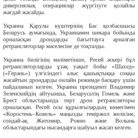
диверсиялық операциялар жүргізуге қолайлы
жағдай жасайды.
Украина Қарулы күштерінің Бас қолбасшысы
Беларусь аумағында, Украинамен шекара бойында
орналасқан дрондарды бағыттауға арналған
ретрансляторлар мәселесіне де тоқталды.
Украина билігінің мәліметінше, Ресей әскері бұл
ретрансляторларды ұзақ уақыт бойы «Шахед»
(«Герань») үлгісіндегі алыс қашықтыққа соққы
жасайтын дрондарды онлайн режимде басқару үшін
пайдаланып келген. Украина президенті Владимир
Зеленскийдің айтуынша, Беларусьтің Гомель және
Брест облыстарында төрт дрон ретрансляторы
орналасқан. Ресей осы құрылғылардың көмегімен
«Коростень–Ковель» маңызды теміржол желісіне,
сондай-ақ Житомир, Ровно және Волынь
облыстарындағы нысандарға шабуыл жасап келген.