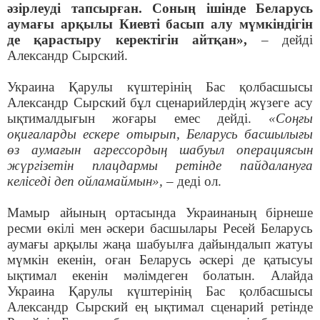
әзірлеуді тапсырған. Соның ішінде Беларусь
аумағы арқылы Киевті басып алу мүмкіндігін
де қарастыру керектігін айтқан»,
– дейді
Александр Сырский.
Украина Қарулы күштерінің Бас қолбасшысы
Александр Сырский бұл сценарийлердің жүзеге асу
ықтималдығын жоғары емес дейді.
«Соңғы
оқиғаларды ескере отырып, Беларусь басшылығы
өз аумағын агрессордың шабуыл операциясын
жүргізетін плацдармы ретінде пайдалануға
келіседі деп ойламаймын»,
– деді ол.
Мамыр айының ортасында Украинаның бірнеше
ресми өкілі мен әскери басшылары Ресей Беларусь
аумағы арқылы жаңа шабуылға дайындалып жатуы
мүмкін екенін, оған Беларусь әскері де қатысуы
ықтимал екенін мәлімдеген болатын. Алайда
Украина Қарулы күштерінің Бас қолбасшысы
Александр Сырский ең ықтимал сценарий ретінде