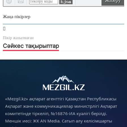
Жіберу
Жаңа пікірлер
Пікір жазылмаған
Сәйкес тақырыптар
«Mezgil.kz» ақпарат агенттігі Қазақстан Республикасы
Ақпарат және коммуникациялар министрлігі Ақпарат
комитетінде тіркеліп, №16876-ИА куәлігі берілді.
Меншік иесі: ЖК AN Media. Сатып алу келісімшарты