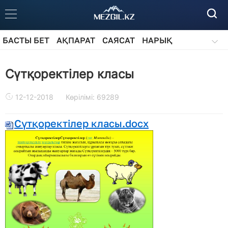
БАСТЫ БЕТ
АҚПАРАТ
САЯСАТ
НАРЫҚ
ҚОҒАМ
БІЛІМ
АЙДАРЛАР
Сүтқоректілер класы
12-12-2018
Көрілімі: 69289
Сүтқоректілер класы.docx