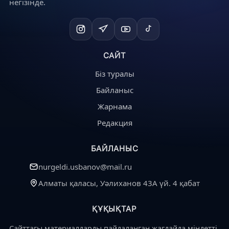
негізінде.
САЙТ
Біз туралы
Байланыс
Жарнама
Редакция
БАЙЛАНЫС
nurgeldi.usbanov@mail.ru
Алматы қаласы, Уәлиханов 43А үй. 4 қабат
ҚҰҚЫҚТАР
Сайттағы материалдарды пайдаланған жағдайда міндетті