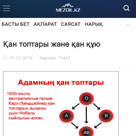
БАСТЫ БЕТ
АҚПАРАТ
САЯСАТ
НАРЫҚ
ҚОҒАМ
БІЛІМ
АЙДАРЛАР
Қан топтары және қан құю
15-01-2019
Көрілімі: 71461