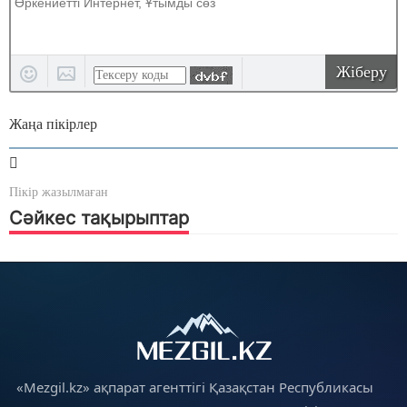
Жіберу
Жаңа пікірлер
Пікір жазылмаған
Сәйкес тақырыптар
«Mezgil.kz» ақпарат агенттігі Қазақстан Республикасы