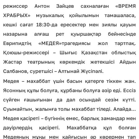
режиссер Антон Зайцев сахналаған «ВРЕМЯ
ХРАБРЫХ» музыкалық қойылымын тамашаласа,
кешкі сағат 18:30-да ересектер мен зиялы қауым
назарына алғаш рет қуыршақтар бейнесінде
Еврипидтің «МЕДЕЯ»трагедиясы жол тартпақ.
Қоюшы-режиссері – Шығыс Қазақстан облыстық
Жастар театрының көркемдік жетекшісі Айдын
Салбанов, суретшісі – Алтынай Жүсіпәлі.
Медея – махаббат үшін басын қатерге тіккен жан.
Ясонның құлы болуға, құрбаны болуға әзір еді. Ессіз
сүйген ғашығынан да дәл осындай сезім күтті.
Суымайтын, жалынға толы махаббат тіледі. Алайда...
Медея қасіреті – бүгіннің емес, барлық замандар мен
дәуірлердің қасіреті. Маxаббатқа құл болған
Медеяның мұңы мен қайғысын әр көрермен тап