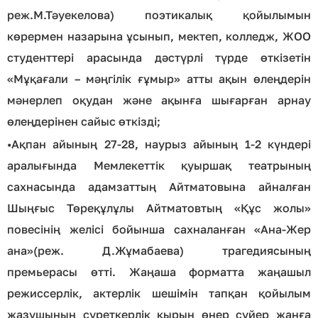
реж.М.Тәуекелова) поэтикалық қойылымын
көрермен назарына ұсынып, мектеп, колледж, ЖОО
студенттері арасында дәстүрлі түрде өткізетін
«Мұқағали – мәңгілік ғұмыр» атты ақын өлеңдерін
мәнерлеп оқудан және ақынға шығарған арнау
өлеңдерінен сайыс өткізді;
•
Ақпан айының 27-28, наурыз айының 1-2 күндері
аралығында Мемлекеттік қуыршақ театрының
сахнасында адамзаттың Айтматовына айналған
Шыңғыс Төреқұлұлы Айтматовтың «Құс жолы»
повесінің желісі бойынша саxналанған «Ана-Жер
ана»(реж. Д.Жұмабаева) трагедиясының
премьерасы өтті. Жаңаша форматта жаңашыл
режиссерлік, актерлік шешімін тапқан қойылым
жазушының суреткерлік қырын өнер сүйер жанға