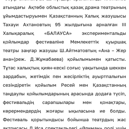
атындағы Ақтөбе облыстық қазақ драма театрының
ұйымдастыруымен Қазақстанның Халық жазушысы
Тахауи Ахтановтың 95 жылдығына арналған III
Халықаралық «БАЛАУСА» экспериментальды
қойлымдар фестиваліне Мемлекеттік қуыршақ
театры заңғар жазушы Ш.Айтматовтың «Ана – Жер
ана»(реж. Д.Жұмабаева) қойылымымен қатысты.
Тұтас халықтың қиян-кескі соғыс уақытында шеккен
зардабын, жетімдік пен жесірліктің ауыртпалығын
сезіндіретін қойылым Ресей мен Қазақстанның
таңдаулы қойылымдарының арасында додаға түсіп,
фестивальдің сарапшылары мен қонақтары,
көрермендердің жоғары ықыласына ие болды.
Фестиваль қорытындысы бойынша театрдың жас
актрисасы Д.Иса спектакльдегі «Әлиман» ролі үшін