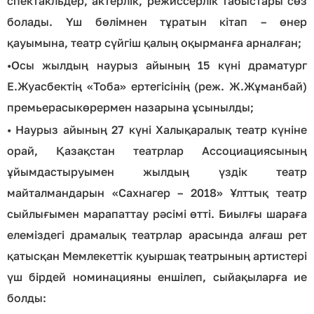
спектакльдер, актерлік, режиссерлік табыстары сөз
болады. Үш бөлімнен тұратын кітап – өнер
қауымына, театр сүйгіш қалың оқырманға арналған;
•
Осы жылдың наурыз айының 15 күні драматург
Е.Жуасбектің «Тоба» ертегісінің (реж. Ж.Жұманбай)
премьерасыкөрермен назарына ұсынылды;
•
Наурыз айының 27 күні Халықаралық театр күніне
орай, Қазақстан театрлар Ассоциациясының
ұйымдастыруымен жылдың үздік театр
майталмандарын «Сахнагер – 2018» Ұлттық театр
сыйлығымен марапаттау рәсімі өтті. Биылғы шараға
елеміздегі драмалық театрлар арасында алғаш рет
қатысқан Мемлекеттік қуыршақ театрының артистері
үш бірдей номинацияны еншілеп, сыйақыларға ие
болды: