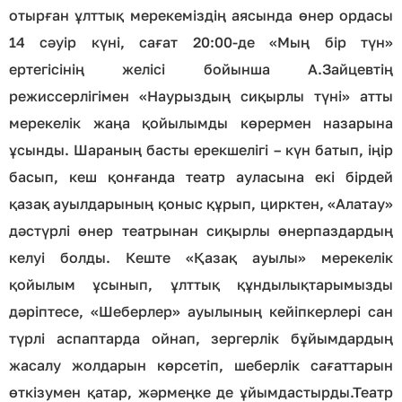
отырған ұлттық мерекеміздің аясында өнер ордасы
14 сәуір күні, сағат 20:00-де «Мың бір түн»
ертегісінің желісі бойынша А.Зайцевтің
режиссерлігімен «Наурыздың сиқырлы түні» атты
мерекелік жаңа қойылымды көрермен назарына
ұсынды. Шараның басты ерекшелігі – күн батып, іңір
басып, кеш қонғанда театр ауласына екі бірдей
қазақ ауылдарының қоныс құрып, цирктен, «Алатау»
дәстүрлі өнер театрынан сиқырлы өнерпаздардың
келуі болды. Кеште «Қазақ ауылы» мерекелік
қойылым ұсынып, ұлттық құндылықтарымызды
дәріптесе, «Шеберлер» ауылының кейіпкерлері сан
түрлі аспаптарда ойнап, зергерлік бұйымдардың
жасалу жолдарын көрсетіп, шеберлік сағаттарын
өткізумен қатар, жәрмеңке де ұйымдастырды.Театр