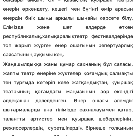
өнерін өркендету, кешегі мен бүгінгі өмір арасын
өнердің биік шыңы арқылы шынайы көрсете білу.
Елімізде және шет елдерде өткен
республикалық,халықаралықтеатр фестивалдерінде
топ жарып жүрген өнер ошағының репертуарлық
саясатының ауқымы кең.
Жаңашылдыққа жаны құмар сахнаның бұл саласы,
жалпы театр өнеріне жүктелер қоғамдық салмақты
тең тұрғыда көтеріп келе жатқандықтан, қуыршақ
театрының қоғамдағы маңызының зор екендігі
әлдеқашан дәлелденген. Өнер ошағы әлемдік
шығармаларды ана тілімізде сахналауымен қатар,
талантты артистер мен қуыршақ шеберлерінің,
режиссерлердің, суретшілердің бірнеше толқынын