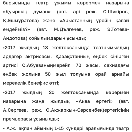
барысында театр ұжымы көрермен назарына
«Қуыршақ думан» (авт. әрі реж. С.Шүкіров,
Қ.Ешмұратова) және «Арыстанның үрейін қалай
емдейміз?» (авт. М.Дългечев, реж. Э.Тотева-
Андотова) қойылымдарын ұсынды;
•
2017 жылдың 18 желтоқсанында театрымыздың
ардагер актрисасы, Қазақстанның еңбек сіңірген
артисі С.Абуеваныңмерейлі 70 жасы, сахнадағы
еңбек жолына 50 жыл толуына орай арнайы
мерекелік бенефис өтті;
•
2017 жылдың 20 желтоқсанында көрермен
назарына жаңа жылдық «Аква ертегі» (авт.
А.Сергеев, реж. О.Ақжарқын-Сәрсенбек)ертегісінің
премьерасы ұсынылды;
•
А.ж. ақпан айының 1-15 күндері аралығында театр