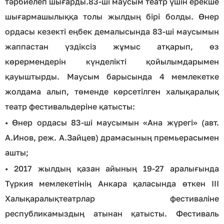
тәрбиелеп шығарды.83-ші маусым театр үшін ерекше
шығармашылыққа толы жылдың бірі болды. Өнер
ордасы кезекті еңбек демалысында 83-ші маусымын
жаппастан үздіксіз жұмыс атқарып, өз
көрермендерін күнделікті қойылымдарымен
қауыштырды. Маусым барысында 4 мемлекетке
жолдама алып, төменде көрсетілген халықаралық
театр фестивальдеріне қатысты:
•
Өнер ордасы 83-ші маусымын «Ана жүрегі» (авт.
А.Инов, реж. А.Зайцев) драмасының премьерасымен
ашты;
•
2017 жылдың қазан айының 19-27 аралығында
Түркия мемлекетінің Анкара қаласында өткен III
Халықаралықтеатрлар фестиваліне
республикамыздың атынан қатысты. Фестиваль