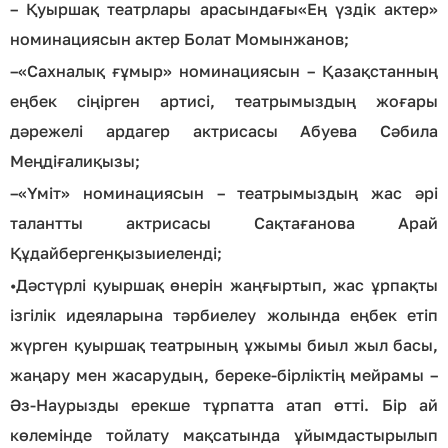
–
Қуыршақ театрлары арасындағы«Ең үздік актер»
номинациясын актер Болат Момынжанов;
–
«Сахналық ғұмыр» номинациясын – Қазақстанның
еңбек сіңірген артисі, театрымыздың жоғары
дәрежелі ардагер актрисасы Абуева Сәбила
Меңдіғалиқызы;
–
«Үміт» номинациясын – театрымыздың жас әрі
талантты актрисасы Сақтағанова Арай
Құдайбергенқызыиеленді;
•
Дәстүрлі қуыршақ өнерін жаңғыртып, жас ұрпақты
ізгілік идеяларына тәрбиелеу жолында еңбек етіп
жүрген қуыршақ театрының ұжымы биыл жыл басы,
жаңару мен жасарудың, береке-бірліктің мейрамы –
Әз-Наурызды ерекше тұрпатта атап өтті. Бір ай
көлемінде тойлату мақсатында ұйымдастырылып