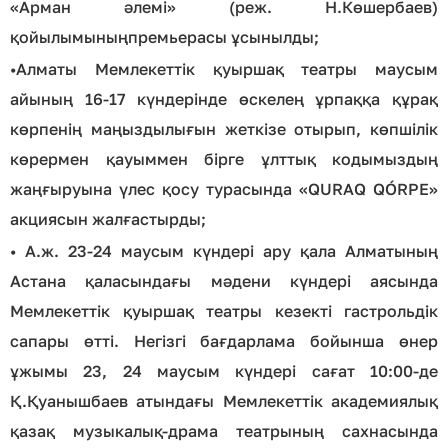
«Арман әлемі» (реж. Н.Көшербаев)
қойылымыныңпремьерасы ұсынылды;
•
Алматы Мемлекеттік қуыршақ театры маусым
айының 16-17 күндерінде өскелең ұрпаққа құрақ
көрпенің маңыздылығын жеткізе отырып, көпшілік
көрермен қауыммен бірге ұлттық кодымыздың
жаңғыруына үлес қосу турасында «QURAQ QÓRPE»
акциясын жалғастырды;
•
А.ж. 23-24 маусым күндері ару қала Алматының
Астана қаласындағы мәдени күндері аясында
Мемлекеттік қуыршақ театры кезекті гастрольдік
сапары өтті. Негізгі бағдарлама бойынша өнер
ұжымы 23, 24 маусым күндері сағат 10:00-де
Қ.Қуанышбаев атындағы Мемлекеттік академиялық
қазақ музыкалық-драма театрының сахнасында