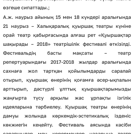
өзгеше сипаттады.;
А.ж. наурыз айының 15 мен 18 күндері аралығында
21 наурыз – Халықаралық қуыршақ театры күніне
орай театр қабырғасында алғаш рет «Қуыршақтар
шақырады – 2018» театрішілік фестивалі өткізілді.
Фестивальдің басты мақсаты – театр
репертуарындағы 2017-2018 жылдар аралығында
саxнаға жол тартқан қойылымдарды саралай
отырып, қуыршақ өнерінің қоғамға әсер-ықпалын
арттырып, дәстүрлі ұлттық қуыршақтарымызды
жаңғырта түсу арқылы жас ұрпақты ізгілік
идеяларына тәрбиелеу. Қуыршақ театры өнерінің
дамуы жолында көркемдік-эстетикалық ізденіс
көкжиегін кеңейту. Фестиваль аясында кәсіби
сарапшылар мен көрермендер назарына театр