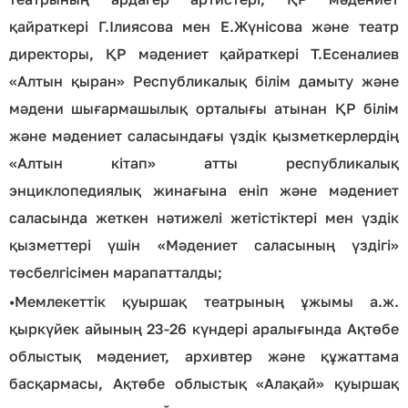
қайраткері Г.Ілиясова мен Е.Жүнісова және театр
директоры, ҚР мәдениет қайраткері Т.Есеналиев
«Алтын қыран» Республикалық білім дамыту және
мәдени шығармашылық орталығы атынан ҚР білім
және мәдениет саласындағы үздік қызметкерлердің
«Алтын кітап» атты республикалық
энциклопедиялық жинағына еніп және мәдениет
саласында жеткен нәтижелі жетістіктері мен үздік
қызметтері үшін «Мәдениет саласының үздігі»
төсбелгісімен марапатталды;
•
Мемлекеттік қуыршақ театрының ұжымы а.ж.
қыркүйек айының 23-26 күндері аралығында Ақтөбе
облыстық мәдениет, архивтер және құжаттама
басқармасы, Ақтөбе облыстық «Алақай» қуыршақ