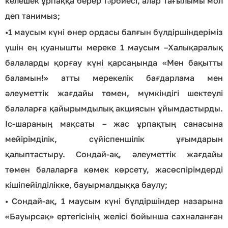
келешек ұрпаққа берер тəрбиесі, алар тағылымы мол
деп танимыз;
•
1 маусым күні өнер ордасы балғын бүлдіршіндеріміз
үшін ең қуанышты мереке 1 маусым –Халықаралық
балаларды қорғау күні қарсаңында «Мен бақытты
баламын!» атты мерекелік бағдарлама мен
әлеуметтік жағдайы төмен, мүмкіндігі шектеулі
балаларға қайырымдылық акциясын ұйымдастырды.
Іс-шараның мақсаты – жас ұрпақтың санасына
мейірімділік, сүйіспеншілік ұғымдарын
қалыптастыру. Сондай-ақ, әлеуметтік жағдайы
төмен балаларға көмек көрсету, жасөспірімдерді
кішіпейілділікке, бауырмалдыққа баулу;
•
Сондай-ақ, 1 маусым күні бүлдіршіндер назарына
«Бауырсақ» ертегісінің желісі бойынша сахналанған