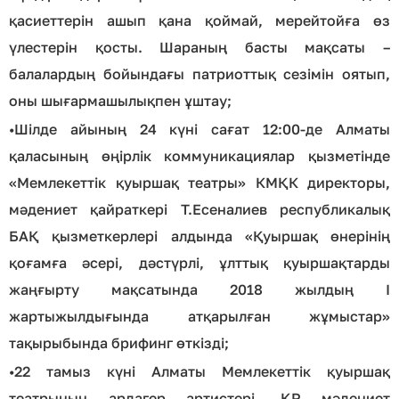
қасиеттерін ашып қана қоймай, мерейтойға өз
үлестерін қосты. Шараның басты мақсаты –
балалардың бойындағы патриоттық сезімін оятып,
оны шығармашылықпен ұштау;
•
Шілде айының 24 күні сағат 12:00-де Алматы
қаласының өңірлік коммуникациялар қызметінде
«Мемлекеттік қуыршақ театры» КМҚК директоры,
мәдениет қайраткері Т.Есеналиев республикалық
БАҚ қызметкерлері алдында «Қуыршақ өнерінің
қоғамға әсері, дәстүрлі, ұлттық қуыршақтарды
жаңғырту мақсатында 2018 жылдың I
жартыжылдығында атқарылған жұмыстар»
тақырыбында брифинг өткізді;
•
22 тамыз күні Алматы Мемлекеттік қуыршақ
театрының ардагер артистері, ҚР мәдениет