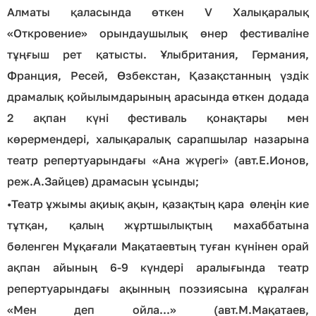
Алматы қаласында өткен V Халықаралық
«Откровение» орындаушылық өнер фестиваліне
тұңғыш рет қатысты. Ұлыбритания, Германия,
Франция, Ресей, Өзбекстан, Қазақстанның үздік
драмалық қойылымдарының арасында өткен додада
2 ақпан күні фестиваль қонақтары мен
көрермендері, халықаралық сарапшылар назарына
театр репертуарындағы «Ана жүрегі» (авт.Е.Ионов,
реж.А.Зайцев) драмасын ұсынды;
•
Театр ұжымы ақиық ақын, қазақтың қара өлеңін кие
тұтқан, қалың жұртшылықтың махаббатына
бөленген Мұқағали Мақатаевтың туған күнінен орай
ақпан айының 6-9 күндері аралығында театр
репертуарындағы ақынның поэзиясына құралған
«Мен деп ойла...» (авт.М.Мақатаев,