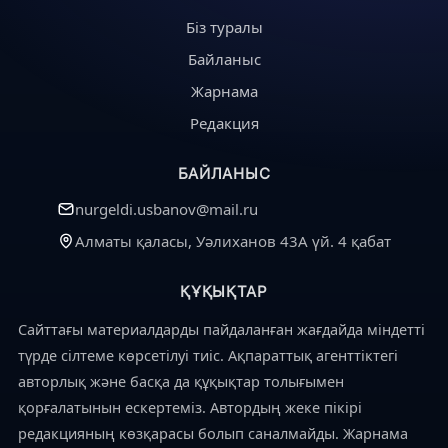
Біз туралы
Байланыс
Жарнама
Редакция
БАЙЛАНЫС
nurgeldi.usbanov@mail.ru
Алматы қаласы, Уәлиханов 43А үй. 4 қабат
ҚҰҚЫҚТАР
Сайттағы материалдарды пайдаланған жағдайда міндетті
түрде сілтеме көрсетілуі тиіс. Ақпараттық агенттіктегі
авторлық және басқа да құқықтар толығымен
қорғалатынын ескертеміз. Автордың жеке пікірі
редакцияның көзқарасы болып саналмайды. Жарнама