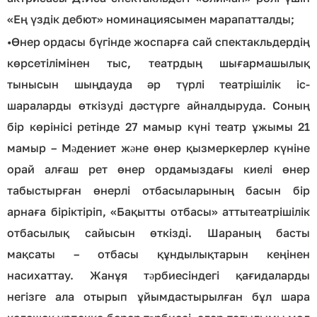
«Ең үздік дебют» номинациясымен марапатталды;
•
Өнер ордасы бүгінде жоспарға сай спектакльдердің
көрсетілімінен тыс, театрдың шығармашылық
тынысын шыңдауда әр түрлі театрішілік іс-
шараларды өткізуді дәстүрге айналдыруда. Соның
бір көрінісі ретінде 27 мамыр күні театр ұжымы 21
мамыр – Мəдениет жəне өнер қызмеркерлер күніне
орай алғаш рет өнер ордамыздағы киелі өнер
табыстырған өнерлі отбасыларының басын бір
арнаға біріктіріп, «Бақытты отбасы» аттытеатрішілік
отбасылық сайысын өткізді. Шараның басты
мақсаты – отбасы құндылықтарын кеңінен
насихаттау. Жанұя тəрбиесіндегі қағидаларды
негізге ала отырып ұйымдастырылған бұл шара