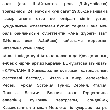
ана» (авт. Ш.Айтматов, реж. Д.Жұмабаева)
трагедиясы, 24 маусым күні сағат 19:00-де қаншама
ғасыр ағыны өтсе де, өмірдің кілтін ұстап,
құндылығын жоғалтпаған бүгінгі таңдағы ана мен
бала байланысын суреттейтін «Ана жүрегі» (авт.
Е.Ионов, реж. А.Зайцев) қойылымы көрермен
назарына ұсынылды;
•
А.ж. 1 шілде күні Астана қаласында Қазақстанның
еңбек сіңірген артисі Құралай Ешмұратова атындағы
«ҚҰРАЛАЙ» II Халықаралық қуыршақ театрларының
фестивалі басталды. Аталмыш өнер мерекесіне
Ресей, Түркия, Эстония, Тунис, Сербия, Италия,
Польша, Бельгия, Босния және Герцеговина
елдерінің қуыршақ театрлары, сондай-ақ
Қазақстанның атынан Мемлекеттік қуыршақ театры