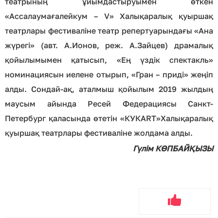
театрының ұйымдастыруымен өткен
«Ассалаумағалейкум – V» Халықаралық қуыршақ
театрлары фестиваліне театр репертуарындағы «Ана
жүрегі» (авт. А.Ионов, реж. А.Зайцев) драмалық
қойылымымен қатысып, «Ең үздік спектакль»
номинациясын иелене отырып, «Гран – приді» жеңіп
алды. Сондай-ақ, аталмыш қойылым 2019 жылдың
маусым айында Ресей Федерациясы Санкт-
Петербург қаласында өтетін «КУКART»Халықаралық
қуыршақ театрлары фестиваліне жолдама алды.
Гүлім КӨПБАЙҚЫЗЫ