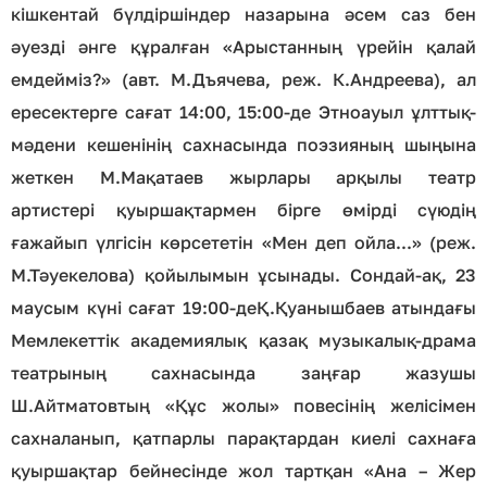
кішкентай бүлдіршіндер назарына әсем саз бен
әуезді әнге құралған «Арыстанның үрейін қалай
емдейміз?» (авт. М.Дъячева, реж. К.Андреева), ал
ересектерге сағат 14:00, 15:00-де Этноауыл ұлттық-
мәдени кешенінің сахнасында поэзияның шыңына
жеткен М.Мақатаев жырлары арқылы театр
артистері қуыршақтармен бірге өмірді сүюдің
ғажайып үлгісін көрсететін «Мен деп ойла...» (реж.
М.Тәуекелова) қойылымын ұсынады. Сондай-ақ, 23
маусым күні сағат 19:00-деҚ.Қуанышбаев атындағы
Мемлекеттік академиялық қазақ музыкалық-драма
театрының сахнасында заңғар жазушы
Ш.Айтматовтың «Құс жолы» повесінің желісімен
сахналанып, қатпарлы парақтардан киелі сахнаға
қуыршақтар бейнесінде жол тартқан «Ана – Жер