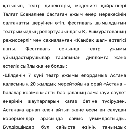
қатысып, театр директоры, мәдениет қайраткері
Талғат Есеналиев бастаған ұжым өнер мерекесінің
салтанатты шеруінен өтіп, фестиваль шымылдығын
театрымыздың репертуарындағы Қ. Ешмұратованың
режиссерлігімен саxналанған «Қаңбақ шал» ертегісі
ашты. Фестиваль соңында театр ұжымы
ұйымдастырушылар тарапынан дипломға және
естелік сыйлыққа ие болды;
•
Шілденің 7 күні театр ұжымы елордамыз Астана
қаласының 20 жылдық мерейтойына орай «Астана –
балалар көзімен» атты бас қаланың заманауи сәулет
өнерінің жауһарларын қағаз бетіне түсіруден,
Астанаға арнап өлең айтып және әсем ән салудан
көрермендер арасында сайыс ұйымдастырды.
Бүлдіршіндер бұл сайыста өзінің танымдық