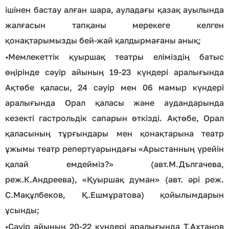
ішінен бастау алған шара, ауладағы қазақ ауылында
жалғасын тапқаны мерекеге келген
қонақтарымызды бей-жай қалдырмағаны анық;
•
Мемлекеттік қуыршақ театры еліміздің батыс
өңірінде сәуір айының 19-23 күндері аралығында
Ақтөбе қаласы, 24 сәуір мен 06 мамыр күндері
аралығында Орал қаласы және аудандарында
кезекті гастрольдік сапарын өткізді. Ақтөбе, Орал
қаласының тұрғындары мен қонақтарына театр
ұжымы театр репертуарындағы «Арыстанның үрейін
қалай емдейміз?» (авт.М.Дългачева,
реж.К.Андреева), «Қуыршақ думан» (авт. әрі реж.
С.Мақұлбеков, Қ.Ешмұратова) қойылымдарын
ұсынды;
•
Сәуір айының 20-22 күндері аралығында Т.Ахтанов