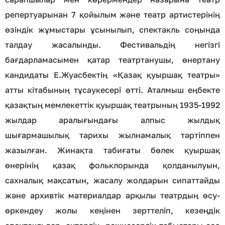
репертуарынан 7 қойылым және театр артистерінің
өзіндік жұмыстары ұсынылып, спектакль соңында
талдау жасалынды. Фестивальдің негізгі
бағдарламасымен қатар театртанушы, өнертану
кандидаты Е.Жуасбектің «Қазақ қуыршақ театры»
атты кітабының тұсаукесері өтті. Аталмыш еңбекте
қазақтың мемлекеттік қуыршақ театрының 1935-1992
жылдар аралығындағы алпыс жылдық
шығармашылық тарихы жылнамалық тәртіппен
жазылған. Жинақта табиғаты бөлек қуыршақ
өнерінің қазақ фольклорында қолданылуын,
сахналық мақсатын, жасалу жолдарын сипаттайды
және архивтік материалдар арқылы театрдың өсу-
өркендеу жолы кеңінен зерттеліп, кезеңдік