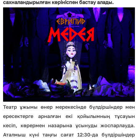
сахналандырылған көрініспен бастау алады.
Театр ұжымы өнер мерекесінде бүлдіршіндер мен
ересектерге арналған екі қойылымның тұсауын
кесіп, көрермен назарына ұсынуды жоспарлауда.
Аталмыш күні таңғы сағат 12:30-да бүлдіршіндер