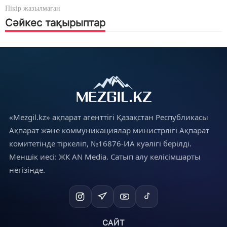
Пікір жазылмаған
Сәйкес тақырыптар
«Mezgil.kz» ақпарат агенттігі Қазақстан Республикасы
Ақпарат және коммуникациялар министрлігі Ақпарат
комитетінде тіркеліп, №16876-ИА куәлігі берілді.
Меншік иесі: ЖК AN Media. Сатып алу келісімшарты
негізінде.
САЙТ