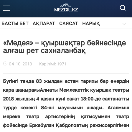
БАСТЫ БЕТ
АҚПАРАТ
САЯСАТ
НАРЫҚ
ҚОҒАМ
БІЛІМ
АЙДАРЛАР
«Медея» – қуыршақтар бейнесінде
алғаш рет сахналанбақ
04-10-2018
Көрілімі: 1971
Бүгінгі таңда 83 жылдан астам тарихы бар өнердің
қара шаңырағыАлматы Мемлекеттік қуыршақ театры
2018 жылдың 4 қазан күні сағат 18:00-де салтанатты
түрде кезекті 84-ші маусымын ашады. Аталмыш
мереке театр артистерінің қатысуымен театр
фойесінде Еркебұлан Қабдоловтың режиссерлігімен