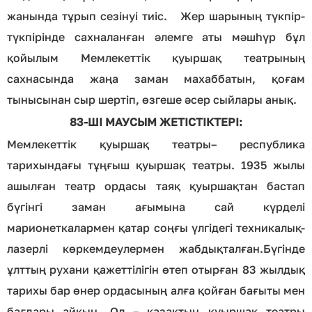
жанында тұрып сезінуі тиіс. Жер шарының түкпір-
түкпірінде сахналанған әлемге аты мәшһүр бұл
қойылым Мемлекеттік қуыршақ театрының
сахнасында жаңа заман махаббатын, қоғам
тынысынан сыр шертіп, өзгеше әсер сыйлары анық.
83-ШІ МАУСЫМ ЖЕТІСТІКТЕРІ:
Мемлекеттік қуыршақ театры– республика
тарихындағы тұңғыш қуыршақ театры. 1935 жылы
ашылған театр ордасы таяқ қуыршақтан бастап
бүгінгі заман ағымына сай күрделі
марионеткалармен қатар соңғы үлгідегі теxникалық-
лазерлі көркемдеулермен жабдықталған.Бүгінде
ұлттың руxани қажеттілігін өтеп отырған 83 жылдық
тариxы бар өнер ордасының алға қойған бағыты мен
бағдары айқын. Ол – қазақтың қуыршақ театры